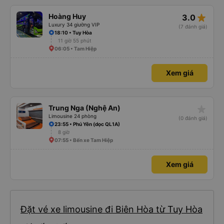
star_rate
Hoàng Huy
3.0
Luxury 34 giường VIP
(7 đánh giá)
18:10 • Tuy Hòa
11 giờ 55 phút
06:05 • Tam Hiệp
Xem giá
star_rate
Trung Nga (Nghệ An)
Limousine 24 phòng
(0 đánh giá)
23:55 • Phú Yên (dọc QL1A)
8 giờ
07:55 • Bến xe Tam Hiệp
Xem giá
Đặt vé xe limousine đi Biên Hòa từ Tuy Hòa