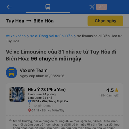
arrow_back
Tải app Vexere ngay!
Tải app Vexere
-30k
Mở app
Mở app
Nhận ưu đãi thành viên độc
-30k/ghế khi đặt vé máy bay qua
quyền
app
Tuy Hòa
Biên Hòa
Chọn ngày
Vé xe khách
xe đi Đồng Nai từ Phú Yên
xe limousine đi Biên Hòa từ
Tuy Hòa
Vé xe Limousine của 31 nhà xe từ Tuy Hòa đi
Biên Hòa
: 96 chuyến mỗi ngày
Vexere Team
Ngày cập nhật: 09/08/2026
Như Ý 78 (Phú Yên)
4.5
Limousine 24 phòng
(284 đánh giá)
Limousine 34 chỗ
18:01 • Văn phòng Tuy Hòa
10 giờ 10 phút
04:11 • Bến xe Miền Tây
Nv dễ thương, cái xe cũng dễ thương 😂 xe mới, sạch sẽ, pikachu treo khắp
xe, mỗi giường còn có 1 con pikachu dàiiiiii để ôm nữa 🤣 cái mền hoạ tiết heo
hồng chắc con nít khoái lắm đây. Lần đầu tiên mình thấy có nhà xe chuẩn bị