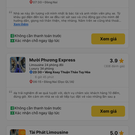
07:30 • Đồng Nai
đường này một lần nữa vào tuần tới.
Nhà xe này ấn tượng với mình nhất là bác tài và anh nhân viên phụ xe. Từ
khâu gọi điện đến lúc lên xe đều rát sát sao và chủ động gọi cho mình để
hướng dẫn, giọng nói thân thiện, nhẹ nhàng. Nằm trên xe cũng khá thoải
mái, chăn nệm nước suối đầy đủ. Chuyến xe của mình hầu hết là các cô bác
Xem thêm
lớn tuổi thế nên khi hít thở sẽ thấy có một chút mùi người già Lúc xuống xe,
điểm thả của mình ban đầu dự kiến là Ngã 3 Sợi ( Nha Trang ) và bắt Grab
nhưng các anh hướng dẫn mình xuống ở đây không có ma nào dám chở đâu
Không cần thanh toán trước
Xem giá
( vì đây là địa bàn của thế lực xe ôm ngầm, dân chơi cỏ kẹo ke...) Và thế là
Xác nhận chỗ ngay lập tức
mình được chở xuống Ngã 3 thành , nơi sáng sủa an toàn hơn. Một Chuyến
xe được biết thêm nhiều câu chuyện mới. Cảm ơn nhà xe đã giúp đỡ
star_rate
Mười Phương Express
3.9
Limousine 24 phòng đôi
(308 đánh giá)
Luxury 34 phòng
23:30 • Vòng Xoay Thuận Thảo Tuy Hòa
6 giờ 45 phút
06:15 • Đồng Nai (Dọc QL1A)
dạ trải nghiệm đi xe quá tuyệt vời, dịch vụ chăm sóc khách hàng 10 điểm,
đúng giờ. Xin cảm ơn nhà xe và sẽ tiếp tục đặt vé vào những lần sau ạ
Không cần thanh toán trước
Xem giá
Xác nhận chỗ ngay lập tức
star_rate
Tài Phát Limousine
5.0