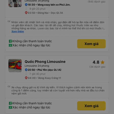
Limousine 34 phòng
(845 đánh giá)
18:30 • Vòng xoay bến xe Phú Lâm.
9 giờ 20 phút
03:50 • Đồng Nai - Dọc QL1A
Nhân viên rất nhiệt tình và nhã nhặn, gọi điện để hỏi lại lần nữa về điểm đón
và giờ đón khách. Các bác tài rất dễ chịu, không hút thuốc trên xe như
những hãng xe khác. Love các bác tài vì mình ko thể thở khi có mùi thuốc lá.
Xe đẹp, có đèn riêng có thể tự tắt mở khi cần. Sạch sẽ lắm, kính xe sạch và
Xem thêm
trong, không như các xe khác, kính bị mờ do vết nước đọng. Rèm che tạo
cảm giác rất riêng tư. Có ổ cắm sạc điện thoại. Người 1m8 1m9 nằm cũng
thoải mái. Nhưng hình như bề ngang của dãy sát kính có hơi nhỏ hơn 1 xíu.
Không cần thanh toán trước
Xem giá
Điểm trừ lớn là có wifi nhưng không xài được. Mong nhà xe đầu tư cho wifi
Xác nhận chỗ ngay lập tức
hơn. Xe có tới 2 bác tài và 1 anh phục vụ, đội ngũ tổng cộng 3 người, và họ
được đào tạo bài bản để phục vụ khách hàng chuẩn phong cách dịch vụ.
Thời gian xe dừng cho khách đi toilet rất hợp lý, không bị cảm giác đầy. Nói
chung là chỉ cao hơn 50k mà lại thoải mái hơn rất nhiều so với các xe khác.
Dịch vụ vượt sự mong đợi. Hình ảnh đúng sự thật, dịch vụ thật. Sẽ giới thiệu
star_rate
Quốc Phong Limousine
4.8
bạn bè
Limousine 24 phòng
(36 đánh giá)
20:50 • Phú Yên (dọc QL1A)
7 giờ 40 phút
04:30 • Vòng Xoay Cổng 11
Xe chạy đúng giờ vs lộ trình dự kiến. Vì thích ngắm cảnh nên kính xe trong
cũng là 1 điểm cộng, tuy nhiên sẽ còn tuyệt vời hơn nếu nhà xe đầu tư chăn
nệm gối mới.
Không cần thanh toán trước
Xem giá
Xác nhận chỗ ngay lập tức