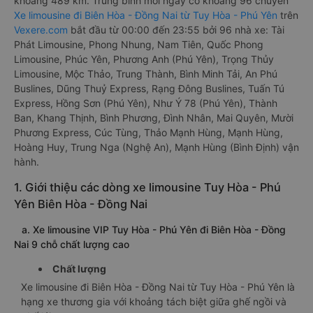
khoảng 489 km. Trung bình mỗi ngày có khoảng 96 chuyến
Xe limousine đi Biên Hòa - Đồng Nai từ Tuy Hòa - Phú Yên
trên
Vexere.com
bắt đầu từ 00:00 đến 23:55 bởi 96 nhà xe: Tài
Phát Limousine, Phong Nhung, Nam Tiên, Quốc Phong
Limousine, Phúc Yên, Phương Anh (Phú Yên), Trọng Thủy
Limousine, Mộc Thảo, Trung Thành, Bình Minh Tải, An Phú
Buslines, Dũng Thuỷ Express, Rạng Đông Buslines, Tuấn Tú
Express, Hồng Sơn (Phú Yên), Như Ý 78 (Phú Yên), Thành
Ban, Khang Thịnh, Bình Phương, Đình Nhân, Mai Quyên, Mười
Phương Express, Cúc Tùng, Thảo Mạnh Hùng, Mạnh Hùng,
Hoàng Huy, Trung Nga (Nghệ An), Mạnh Hùng (Bình Định) vận
hành.
1. Giới thiệu các dòng xe limousine Tuy Hòa - Phú
Yên Biên Hòa - Đồng Nai
a. Xe limousine VIP Tuy Hòa - Phú Yên đi Biên Hòa - Đồng
Nai 9 chỗ chất lượng cao
Chất lượng
Xe limousine đi Biên Hòa - Đồng Nai từ Tuy Hòa - Phú Yên là
hạng xe thương gia với khoảng tách biệt giữa ghế ngồi và