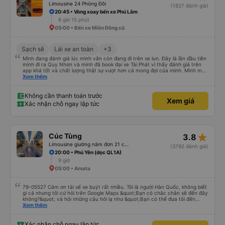
Limousine 24 Phòng Đôi
(1827 đánh giá)
20:45 • Vòng xoay bến xe Phú Lâm
8 giờ 15 phút
05:00 • Bến xe Miền Đông cũ
Sạch sẽ
Lái xe an toàn
+3
Mình đang đánh giá lúc mình vẫn còn đang đi trên xe lun. Đây là lần đầu tiên
mình đi ra Quy Nhơn và mình đã book đại xe Tài Phát vì thấy đánh giá trên
app khá tốt và chất lượng thật sự vượt hơn cả mong đợi của mình. Mình mua
giường đôi và vừa đủ cho 2 người. Nhân viên của nhà xe phải nói là siêu nhiệt
Xem thêm
tình và dễ thương. Trước chuyến đi mình có gọi cho bên tổng đài thì anh
nhân viên hỗ trợ mình nói chuyện siêu nhẹ nhàng và vui vẻ . Lúc mình lên xe
trung chuyển và lên xe lớn thì luôn hỗ trợ xách vali giùm tụi mình. Trên xe thì
Không cần thanh toán trước
Xem giá
có cả bánh và sữa miễn phí cho khách còn chuẩn bị cả thuốc say xe, dép,
Xác nhận chỗ ngay lập tức
mền, gối và đặc biệt là có gối ôm. Nchung là phải chấm nhà xe 10 sao mới
đủ !!!
star_rate
Cúc Tùng
3.8
Limousine giường nằm đơn 21 chỗ (WC)
(3792 đánh giá)
20:00 • Phú Yên (dọc QL1A)
9 giờ
05:00 • Amata
79-05527 Cảm ơn tài xế xe buýt rất nhiều. Tôi là người Hàn Quốc, không biết
gì cả nhưng tôi cứ hỏi trên Google Maps &quot;Bạn có chắc chắn sẽ đến đây
không?&quot; và hỏi những câu hỏi lạ như &quot;Bạn có thể đưa tôi đến
khách sạn của chúng tôi không?&quot; Nhưng tài xế đã quan tâm. của mọi
Xem thêm
thứ. Vốn dĩ tôi đến lúc 2h30 sáng và được thông báo lúc đó nhưng tài xế bảo
tôi ngủ thêm, đợi ở trạm xăng và thậm chí còn đón tôi tại khách sạn bằng xe
limousine vào buổi sáng. ngu ngốc đến mức tôi nghĩ tài xế đã giúp tôi. Nếu
Xác nhận chỗ ngay lập tức