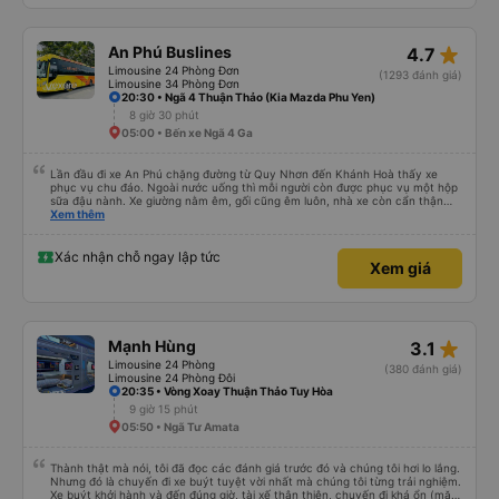
star_rate
An Phú Buslines
4.7
Limousine 24 Phòng Đơn
(1293 đánh giá)
Limousine 34 Phòng Đơn
20:30 • Ngã 4 Thuận Thảo (Kia Mazda Phu Yen)
8 giờ 30 phút
05:00 • Bến xe Ngã 4 Ga
Lần đầu đi xe An Phú chặng đường từ Quy Nhơn đến Khánh Hoà thấy xe
phục vụ chu đáo. Ngoài nước uống thì mỗi người còn được phục vụ một hộp
sữa đậu nành. Xe giường nằm êm, gối cũng êm luôn, nhà xe còn cẩn thận
treo thêm ở mỗi giường một cái giỏ nhỏ để đựng chai nước uống tránh rớt.
Xem thêm
Lái xe chạy an toàn, không phóng nhanh vượt ẩu. Dù lúc đi xe trống rất
nhiều chỗ những xe chỉ đón những khách đã đặt xe trước, không đón khách
ngoài (với số tiền bỏ ra cho tuyến đường như vậy thì thấy rất tốt)
Xác nhận chỗ ngay lập tức
Xem giá
star_rate
Mạnh Hùng
3.1
Limousine 24 Phòng
(380 đánh giá)
Limousine 24 Phòng Đôi
20:35 • Vòng Xoay Thuận Thảo Tuy Hòa
9 giờ 15 phút
05:50 • Ngã Tư Amata
Thành thật mà nói, tôi đã đọc các đánh giá trước đó và chúng tôi hơi lo lắng.
Nhưng đó là chuyến đi xe buýt tuyệt vời nhất mà chúng tôi từng trải nghiệm.
Xe buýt khởi hành và đến đúng giờ, tài xế thân thiện, chuyến đi khá ổn (mặc