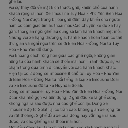
ghế lái.
Với sự thay đổi về mặt kích thước ghế, khiến chỗ của hành
khách rộng rãi hơn. Xe limousine Tuy Hòa - Phú Yên Biên Hòa
- Đồng Nai được trang bị loại ghế đệm dày khiến cho người
nằm có cảm giác êm ái, thoải mái. Các chuyến xe dù xa hay
gần, thời gian ngồi ghế lâu cũng sẽ làm hành khách mệt mỏi.
Nhưng với xe hạng thương gia, hành khách hoàn toàn có thể
thư giãn và nghỉ ngơi trên xe đi Biên Hòa - Đồng Nai từ Tuy
Hòa - Phú Yên dễ dàng.
Với khoảng cách rộng hơn giữa các ghế ngồi, không gian
riêng tư của hành khách sẽ thoải mái hơn. Tránh được sự va
chạm trong quá trình di chuyển với các hành khách khác.
Hiện tại có 2 dòng xe limousine 9 chỗ từ Tuy Hòa - Phú Yên
đi Biên Hòa - Đồng Nai từ nổi tiếng là loại xe limousine Dcar
và xe limousine độ từ xe Huyndai Solati.
Dòng xe limousine Tuy Hòa - Phú Yên đi Biên Hòa - Đồng Nai
Dcar khá nhỏ gọn và tiện dụng, 2 ghế đầu xe là ghế cứng,
không ngã ra sau được như các ghế còn lại. Dòng xe
limousine độ từ Solati lại có trần cao, không gian xe rộng rãi
và rất thoáng. 2 ghế đầu xe của dòng này vẫn ngã ra sau
được, và các ghế ngã ra thoải mái hơn.
Một điều đáng lưu tâm chính là cảm xúc khi khách hàng trải