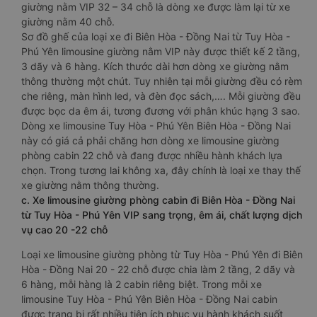
giường nằm VIP 32 – 34 chỗ là dòng xe được làm lại từ xe
giường nằm 40 chỗ.
Sơ đồ ghế của loại xe đi Biên Hòa - Đồng Nai từ Tuy Hòa -
Phú Yên limousine giường nằm VIP này được thiết kế 2 tầng,
3 dãy và 6 hàng. Kích thước dài hơn dòng xe giường nằm
thông thường một chút. Tuy nhiên tại mỗi giường đều có rèm
che riêng, màn hình led, và đèn đọc sách,…. Mỗi giường đều
được bọc da êm ái, tương đương với phân khúc hạng 3 sao.
Dòng xe limousine Tuy Hòa - Phú Yên Biên Hòa - Đồng Nai
này có giá cả phải chăng hơn dòng xe limousine giường
phòng cabin 22 chỗ và đang được nhiều hành khách lựa
chọn. Trong tương lai không xa, đây chính là loại xe thay thế
xe giường nằm thông thường.
c. Xe limousine giường phòng cabin đi Biên Hòa - Đồng Nai
từ Tuy Hòa - Phú Yên VIP sang trọng, êm ái, chất lượng dịch
vụ cao 20 -22 chỗ
Loại xe limousine giường phòng từ Tuy Hòa - Phú Yên đi Biên
Hòa - Đồng Nai 20 - 22 chỗ được chia làm 2 tầng, 2 dãy và
6 hàng, mỗi hàng là 2 cabin riêng biệt. Trong mỗi xe
limousine Tuy Hòa - Phú Yên Biên Hòa - Đồng Nai cabin
được trang bị rất nhiều tiện ích phục vụ hành khách suốt