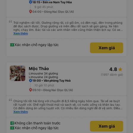
18:15 • Bến xe Nam Tuy Hòa
9 giờ 45 phút
04:00 • Đồng Nai (Dọc QL1A)
Trải nghiệm rất tốt. Giường rộng rãi, có gối ôm, có đèn ngủ, đèn trong phòng
để đọc sách được. Drap giường và mền đều rất sạch sẽ gọn gàng. Xe tiện
nghi, chạy êm. Bác tài và các anh nhân viên cũng thân thiện lịch sự. Có xe
trung chuyển về nội thành thành phố tuy hoà rất tiện. Giá vé hợp lý. Nói
Xem thêm
chung là mình rất ưng ý, cảm ơn nhà xe.
Xác nhận chỗ ngay lập tức
Xem giá
Mộc Thảo
4.8
Limousine 34 giường
(1997 đánh giá)
Limousine 24 giường
19:00 • Văn phòng Tuy Hoà
10 giờ 10 phút
05:10 • Đồng Nai (Dọc QL1A)
Chúng tôi rất hài lòng với chuyến đi 8,5 tiếng ngày hôm qua. Tài xế xe buýt
rất tuyệt vời. Ghế ngồi thoải mái và sạch sẽ, có nước uống và khăn lau tay.
Có điểm dừng ăn uống tuyệt vời. Có nhiều lần dừng nghỉ để đi vệ sinh. Điều
duy nhất tôi muốn đề xuất để cải thiện là cho phép thanh toán bằng thẻ
Xem thêm
nước ngoài khi đặt vé trên ứng dụng.
Không cần thanh toán trước
Xem giá
Xác nhận chỗ ngay lập tức