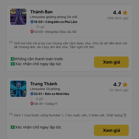
star_rate
Thành Ban
4.4
Limousine giường phòng 24 chỗ
(698 đánh giá)
16:05 • Cổng bến xe Phú Lâm
10 giờ
02:05 • Đồng Nai (Dọc QL1A)
Chỗ hơi nhỏ với ai bự con nhưng vẫn nằm được nha. Chú tài xế hiền lành với
dễ thương lắm. Xe chạy êm lắm nha. Tiện nghi tốt hihi
Không cần thanh toán trước
Xem giá
Xác nhận chỗ ngay lập tức
star_rate
Trung Thành
4.7
Limousine 24 phòng
(31 đánh giá)
22:41 • Bến xe Ninh Hòa
8 giờ
06:41 • Cổng 11
Kèm 1 chai Nước uống Number 1, 1 lon nước yến, 2 khăn ướt. Chất lượng 👌
Xác nhận chỗ ngay lập tức
Xem giá