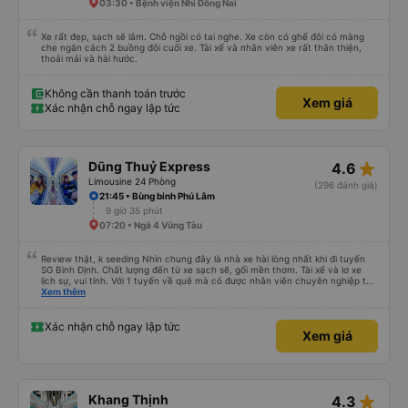
03:30 • Bệnh viện Nhi Đồng Nai
Xe rất đẹp, sạch sẽ lắm. Chỗ ngồi có tai nghe. Xe còn có ghế đôi có màng
che ngăn cách 2 buồng đôi cuối xe. Tài xế và nhân viên xe rất thân thiện,
thoải mái và hài hước.
Không cần thanh toán trước
Xem giá
Xác nhận chỗ ngay lập tức
star_rate
Dũng Thuỷ Express
4.6
Limousine 24 Phòng
(296 đánh giá)
21:45 • Bùng binh Phú Lâm
9 giờ 35 phút
07:20 • Ngã 4 Vũng Tàu
Review thật, k seeding Nhìn chung đây là nhà xe hài lòng nhất khi đi tuyến
SG Bình Định. Chất lượng đến từ xe sạch sẽ, gối mền thơm. Tài xế và lơ xe
lịch sự, vui tính. Với 1 tuyến về quê mà có được nhân viên chuyên nghiệp thế
này là điểm cộng lớn, thường chỉ đi mấy tuyến du lịch mới có. Về xe thì có
Xem thêm
cổng sạc usb c là điểm cộng, phù hợp với dây sạc bây giờ. Xe đón/trả nhiều
điểm dọc cung đường nên thuận tiện cho khách. Lần sau đi Bình Định nhất
định ủng hộ tiếp nhà xe này. Chúc chủ xe làm ăn phát đạt mua thêm nhiều
Xác nhận chỗ ngay lập tức
Xem giá
xe chạy thêm nhiều khung giờ nữa và nâng cao tiêu chuẩn tuyến. Nếu xét
điểm trừ thì chỉ có thgian trả khách, team VXR set lệch với thực tế
star_rate
Khang Thịnh
4.3