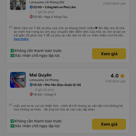
Limousine 24 Phòng Đôi
(2259 đánh giá)
22:00 • Cổng bến xe Phú Lâm
7 giờ 50 phút
05:50 • Ngã 4 Vũng Tàu
Mình Cảm ơn T.Xế và phụ của nhà xe khang thịnh nhiều❤️ lần đầu em đi nhà
xe mình mà trong lúc em duy chuyển đến điểm đón của nhà xe. Em bị kẹt xe
trể giần 20 phút mà T.XẾ.và phụ xe vẫn đợi và rất vv thân thiện chứ hk hối
mình như những nhà xe khác. Xe mình đi là loại xe 24p đôi . xe có rèm kéo
Xem thêm
nên mình thấy rất là riêng tư và đầy đầy đủ tiện nghi .xe đi từ sài gòn về quy
nhơn xe dùng tới 3 trạm dùng chân .xe dùng 2 trạm để mn đi wc ở cây xăng
.và 1 trạm. Dùng cho mn ăn ún. Dù 2 trạm dùng ở cây xăng để xe nộp nhiên
Không cần thanh toán trước
Xem giá
liệu và cho mn đi wc nhưng nhà wc của cây xăng nhà xe này dùng rất chi là
Xác nhận chỗ ngay lập tức
sạch sẽ. Hk có mùi khó chiệu như những trạm khác. Mà hình như nhà xe này
chạy ra tới quãng ngãi.và trả khách dọc quốc lộ 1a Nên Rất là tiện cho mn
luôn😍 Mình đi chuyến xe mình hk chê chổ nào đc luôn.xe rất là mới luôn.
T.XẾ chạy rất em hk bị dồng như những xe khác❤️. Chúc nhà xe ngày càng
phát triển mạnh hơn🥰
star_rate
Mai Quyên
4.0
Limousine 24 Phòng
(136 đánh giá)
10:30 • Phú Yên (Dọc Quốc lộ 1A)
8 giờ 30 phút
19:00 • Cổng 11
mấy anh lơ xe vui vẻ nhiệt tình , mình đi trễ nhưng xe vẫn đợi chứ không bỏ
như những xe khác . Sẽ ủng hộ nhà xe vào các dịp khác
Không cần thanh toán trước
Xem giá
Xác nhận chỗ ngay lập tức