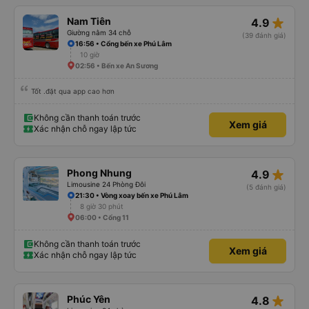
star_rate
Nam Tiên
4.9
Giường nằm 34 chỗ
(39 đánh giá)
16:56 • Cổng bến xe Phú Lâm
10 giờ
02:56 • Bến xe An Sương
Tốt .đặt qua app cao hơn
Không cần thanh toán trước
Xem giá
Xác nhận chỗ ngay lập tức
star_rate
Phong Nhung
4.9
Limousine 24 Phòng Đôi
(5 đánh giá)
21:30 • Vòng xoay bến xe Phú Lâm
8 giờ 30 phút
06:00 • Cổng 11
Không cần thanh toán trước
Xem giá
Xác nhận chỗ ngay lập tức
star_rate
Phúc Yên
4.8