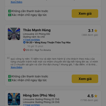
cả bàn chải đánh răng. Có 2 ông bà cụ lên xe còn được nv dẫn tới tận nơi để
Xem thêm
hỗ trợ, nói chung là chu đáo ah.
Không cần thanh toán trước
Xem giá
Xác nhận chỗ ngay lập tức
Thảo Mạnh Hùng
3.1
Limousine 22 Phòng Đôi
(368 đánh giá)
Giường nằm 4x chỗ
+1 loại xe khác
19:20 • Vòng Xoay Thuận Thảo Tuy Hòa
10 giờ 15 phút
05:35 • Ngã Tư Amata
quý công ty nên: 1) kiểm tra và dán tem hành lý cho khách theo màu của
từng chuyến tránh mất mát và nhầm chuyến khi tập kết hàng lên xe. vì mình
có 2 chuyến sài gòn và cần thơ đợi chung 1 khung giờ, 1 địa điểm. vì là khách
thân thiết của quý công ty nên rất hài lòng và tin tưởng. tuy nhiên rất mong
Xem thêm
muốn đội ngũ nhân viên anh chị em nhà xe cùng nhau cải thiện ngày một
phát triển. 2) đồng nhất về cách giao tiếp và CSKH nhẹ nhàng, chu đáo nữa
thì chắc chắn quy công ty là nhà xe được yêu thích và lựa chọn số 1 quy
Không cần thanh toán trước
Xem giá
nhơn. rất cảm ơn quý anh chị em cty cũng như chị Thảo đã lắng nghe và
Xác nhận chỗ ngay lập tức
tiếp nhận. " khách hàng thân thiết nhiều năm của nhà xe từ thời sinh viên"
Hồng Sơn (Phú Yên)
4.5
Limousine Giường Phòng 22 Chỗ
(1798 đánh giá)
Limousine Giường Phòng 24 Chỗ
+1 loại xe khác