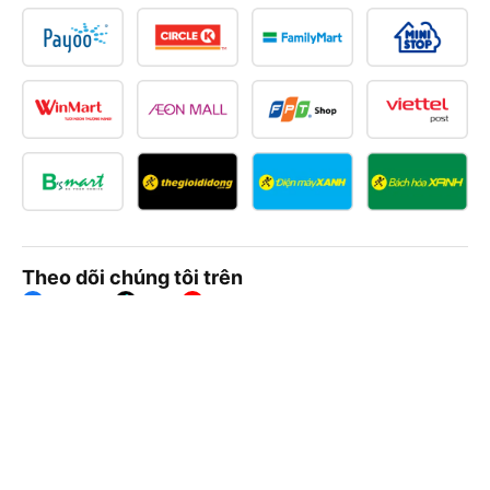
Theo dõi chúng tôi trên
Facebook
Tiktok
Youtube
Công ty TNHH Thương Mại Dịch Vụ Vexere
Địa chỉ đăng ký kinh doanh: 8C Chữ Đồng Tử, Phường Tân
Sơn Nhất, TP. Hồ Chí Minh, Việt Nam
Địa chỉ
:
Lầu 2, toà nhà H3 Circo Hoàng Diệu, 384 Hoàng Diệu,
Phường Khánh Hội, TP Hồ Chí Minh, Việt Nam