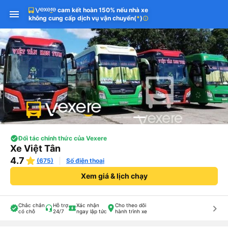
cam kết hoàn 150% nếu nhà xe
không cung cấp dịch vụ vận chuyển
(
*
)
info
Đối tác chính thức của Vexere
Xe Việt Tân
4.7
(675)
Số điện thoại
Xem giá & lịch chạy
Chắc chắn
Hỗ trợ
Xác nhận
Cho theo dõi
keyboard_arrow_right
có chỗ
24/7
ngay lập tức
hành trình xe