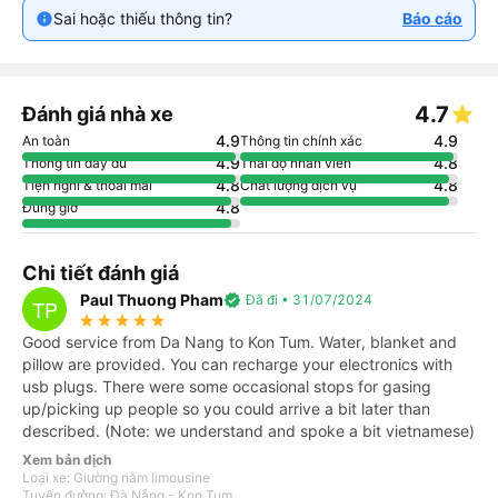
Sai hoặc thiếu thông tin?
Báo cáo
4.7
Đánh giá nhà xe
4.9
4.9
An toàn
Thông tin chính xác
4.9
4.8
Thông tin đầy đủ
Thái độ nhân viên
4.8
4.8
Tiện nghi & thoải mái
Chất lượng dịch vụ
4.8
Đúng giờ
Chi tiết đánh giá
Paul Thuong Pham
verified
Đã đi • 31/07/2024
TP
star_rate
star_rate
star_rate
star_rate
star_rate
Good service from Da Nang to Kon Tum. Water, blanket and
pillow are provided. You can recharge your electronics with
usb plugs. There were some occasional stops for gasing
up/picking up people so you could arrive a bit later than
described. (Note: we understand and spoke a bit vietnamese)
Xem bản dịch
Loại xe: Giường nằm limousine
Tuyến đường: Đà Nẵng - Kon Tum