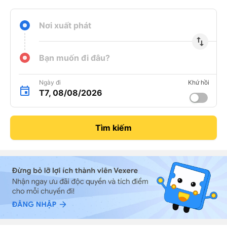
Nơi xuất phát
import_export
Bạn muốn đi đâu?
Ngày đi
Khứ hồi
T7, 08/08/2026
Tìm kiếm