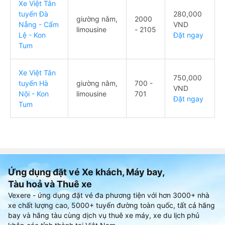
Xe Việt Tân
tuyến Đà
280,000
giường nằm,
2000
Nẵng - Cẩm
VND
limousine
- 2105
Lệ - Kon
Đặt ngay
Tum
Xe Việt Tân
750,000
tuyến Hà
giường nằm,
700 -
VND
Nội - Kon
limousine
701
Đặt ngay
Tum
Ứng dụng đặt vé Xe khách, Máy bay,
Tàu hoả và Thuê xe
Vexere - ứng dụng đặt vé đa phương tiện với hơn 3000+ nhà
xe chất lượng cao, 5000+ tuyến đường toàn quốc, tất cả hãng
bay và hãng tàu cùng dịch vụ thuê xe máy, xe du lịch phủ