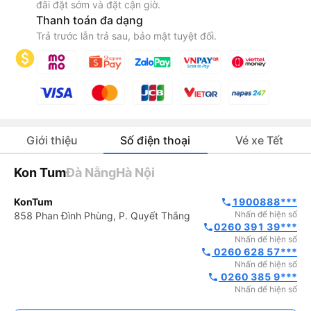
đãi đặt sớm và đặt cận giờ.
Thanh toán đa dạng
Trả trước lẫn trả sau, bảo mật tuyệt đối.
Giới thiệu
Số điện thoại
Vé xe Tết
Kon Tum
Đà Nẵng
Hà Nội
KonTum
1900888***
phone
Nhấn để hiện số
858 Phan Đình Phùng, P. Quyết Thắng
0260 391 39***
phone
Nhấn để hiện số
 0260 628 57***
phone
Nhấn để hiện số
 0260 385 9***
phone
Nhấn để hiện số