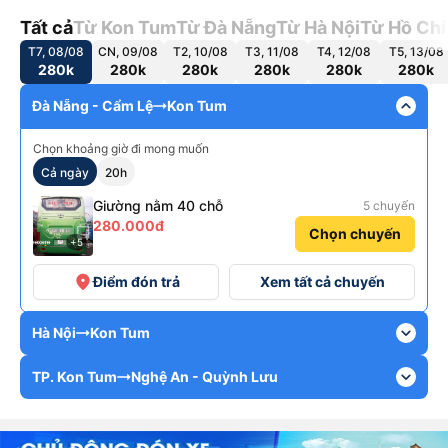
Tất cả
Từ Kon Tum
Từ Đà Nẵng
Từ Hà Nội
Từ Hồ Chí
T7, 08/08
CN, 09/08
T2, 10/08
T3, 11/08
T4, 12/08
T5, 13/08
280k
280k
280k
280k
280k
280k
expand_less
Đà Nẵng - Cẩm Lệ
Kon Tum
Chọn khoảng giờ đi mong muốn
Cả ngày
20h
Giường nằm 40 chỗ
5 chuyến
280.000đ
Chọn chuyến
+5
place
Điểm đón trả
Xem tất cả chuyến
expand_more
Hà Nội
Kon Tum
expand_more
TP. Kon Tum
Nghệ An - Quỳnh Lưu