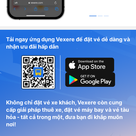
Tải ngay ứng dụng Vexere để đặt vé dễ dàng và
nhận ưu đãi hấp dẫn
Không chỉ đặt vé xe khách, Vexere còn cung
cấp giải pháp thuê xe, đặt vé máy bay và vé tàu
hỏa - tất cả trong một, đưa bạn đi khắp muôn
nơi!