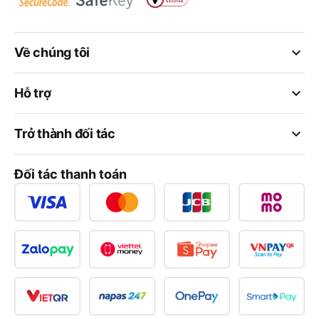
keyboard_arrow_down
Về chúng tôi
keyboard_arrow_down
Hỗ trợ
keyboard_arrow_down
Trở thành đối tác
Đối tác thanh toán