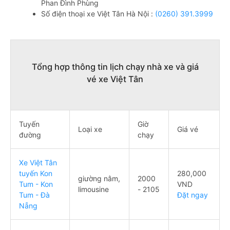
Phan Đình Phùng
Số điện thoại xe Việt Tân Hà Nội :
(0260) 391.3999
Tổng hợp thông tin lịch chạy nhà xe và giá
vé xe Việt Tân
Tuyến
Giờ
Loại xe
Giá vé
đường
chạy
Xe Việt Tân
tuyến Kon
280,000
giường nằm,
2000
Tum - Kon
VND
limousine
- 2105
Tum - Đà
Đặt ngay
Nẵng