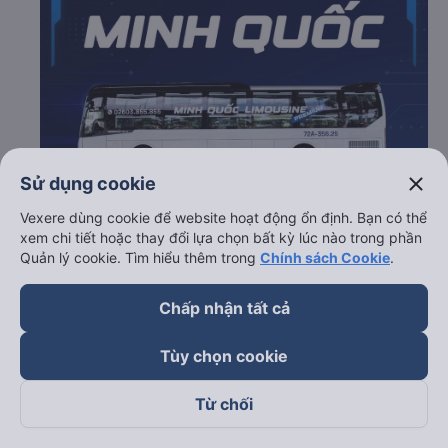
close
Sử dụng cookie
Vexere dùng cookie để website hoạt động ổn định. Bạn có thể
xem chi tiết hoặc thay đổi lựa chọn bất kỳ lúc nào trong phần
Quản lý cookie. Tìm hiểu thêm trong
Chính sách Cookie
.
Chấp nhận tất cả
c. Lộ trình, giờ khởi hành và giờ kết thúc của xe khách
Minh Quốc
Tùy chọn cookie
Giờ xuất phát ở Kon Tum: 19:30, 20:00, 19:55,
Từ chối
20:20, 20:25, 20:45, 20:50, 21:15
Giờ đến nơi ở Đà Nẵng: 02:42, 03:12, 03:07, 03:32,