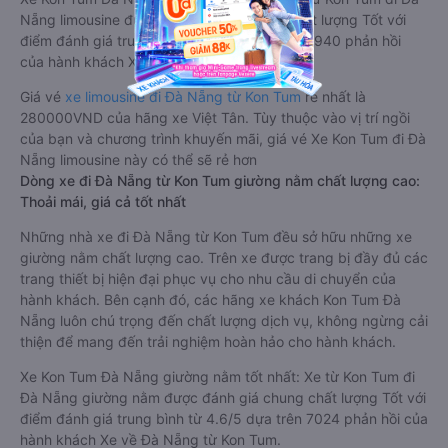
Nẵng limousine được đánh giá chung có chất lượng Tốt với
điểm đánh giá trung bình từ 4.7/5 dựa trên 6940 phản hồi
của hành khách Xe về Đà Nẵng từ Kon Tum.
Giá vé
xe limousine đi Đà Nẵng từ Kon Tum
rẻ nhất là
280000VND của hãng xe Việt Tân. Tùy thuộc vào vị trí ngồi
của bạn và chương trình khuyến mãi, giá vé Xe Kon Tum đi Đà
Nẵng limousine này có thể sẽ rẻ hơn
Dòng xe đi Đà Nẵng từ Kon Tum giường nằm chất lượng cao:
Thoải mái, giá cả tốt nhất
Những nhà xe đi Đà Nẵng từ Kon Tum đều sở hữu những xe
giường nằm chất lượng cao. Trên xe được trang bị đầy đủ các
trang thiết bị hiện đại phục vụ cho nhu cầu di chuyển của
hành khách. Bên cạnh đó, các hãng xe khách Kon Tum Đà
Nẵng luôn chú trọng đến chất lượng dịch vụ, không ngừng cải
thiện để mang đến trải nghiệm hoàn hảo cho hành khách.
Xe Kon Tum Đà Nẵng giường nằm tốt nhất: Xe từ Kon Tum đi
Đà Nẵng giường nằm được đánh giá chung chất lượng Tốt với
điểm đánh giá trung bình từ 4.6/5 dựa trên 7024 phản hồi của
hành khách Xe về Đà Nẵng từ Kon Tum.