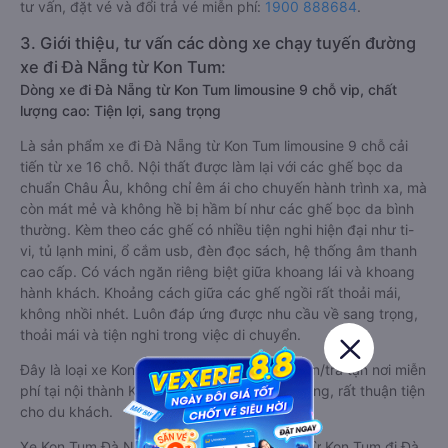
tư vấn, đặt vé và đổi trả vé miễn phí:
1900 888684
.
3. Giới thiệu, tư vấn các dòng xe chạy tuyến đường
xe đi Đà Nẵng từ Kon Tum:
Dòng xe đi Đà Nẵng từ Kon Tum limousine 9 chỗ vip, chất
lượng cao: Tiện lợi, sang trọng
Là sản phẩm xe đi Đà Nẵng từ Kon Tum limousine 9 chỗ cải
tiến từ xe 16 chỗ. Nội thất được làm lại với các ghế bọc da
chuẩn Châu Âu, không chỉ êm ái cho chuyến hành trình xa, mà
còn mát mẻ và không hề bị hầm bí như các ghế bọc da bình
thường. Kèm theo các ghế có nhiều tiện nghi hiện đại như ti-
vi, tủ lạnh mini, ổ cắm usb, đèn đọc sách, hệ thống âm thanh
cao cấp. Có vách ngăn riêng biệt giữa khoang lái và khoang
hành khách. Khoảng cách giữa các ghế ngồi rất thoải mái,
không nhồi nhét. Luôn đáp ứng được nhu cầu về sang trọng,
thoải mái và tiện nghi trong việc di chuyển.
Đây là loại xe Kon Tum Đà Nẵng có hỗ trợ đón/trả tận nơi miễn
phí tại nội thành Kon Tum và nội thành Đà Nẵng, rất thuận tiện
cho du khách.
Xe Kon Tum Đà Nẵng limousine tốt nhất: Xe từ Kon Tum đi Đà