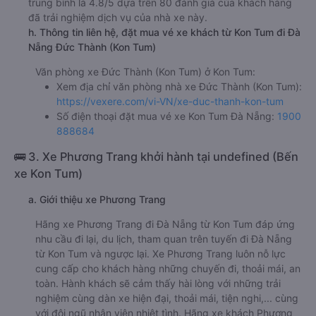
trung bình là 4.8/5 dựa trên 80 đánh giá của khách hàng
đã trải nghiệm dịch vụ của nhà xe này.
h. Thông tin liên hệ, đặt mua vé xe khách từ Kon Tum đi Đà
Nẵng Đức Thành (Kon Tum)
Văn phòng xe Đức Thành (Kon Tum) ở Kon Tum:
Xem địa chỉ văn phòng nhà xe Đức Thành (Kon Tum):
https://vexere.com/vi-VN/xe-duc-thanh-kon-tum
Số điện thoại đặt mua vé xe Kon Tum Đà Nẵng:
1900
888684
🚌 3. Xe Phương Trang khởi hành tại undefined (Bến
xe Kon Tum)
a. Giới thiệu xe Phương Trang
Hãng xe Phương Trang đi Đà Nẵng từ Kon Tum đáp ứng
nhu cầu đi lại, du lịch, tham quan trên tuyến đi Đà Nẵng
từ Kon Tum và ngược lại. Xe Phương Trang luôn nỗ lực
cung cấp cho khách hàng những chuyến đi, thoải mái, an
toàn. Hành khách sẽ cảm thấy hài lòng với những trải
nghiệm cùng dàn xe hiện đại, thoải mái, tiện nghi,... cùng
với đội ngũ nhân viên nhiệt tình. Hãng xe khách Phương