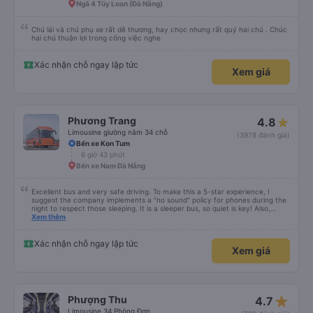
Ngã 4 Túy Loan (Đà Nẵng)
Chú lái và chú phụ xe rất dễ thương, hay chọc nhưng rất quý hai chú . Chúc
hai chú thuận lợi trong công việc nghe
Xác nhận chỗ ngay lập tức
Xem giá
Phương Trang
4.8
Limousine giường nằm 34 chỗ
(3978 đánh giá)
Bến xe Kon Tum
6 giờ 43 phút
Bến xe Nam Đà Nẵng
Excellent bus and very safe driving. To make this a 5-star experience, I
suggest the company implements a "no sound" policy for phones during the
night to respect those sleeping. It is a sleeper bus, so quiet is key! Also,
please display the Wi-Fi password clearly inside the cabin for convenience. I
Xem thêm
would definitely ride with them again! -------------- ​ Xe chất lượng tốt và
tài xế lái xe rất an toàn. Để dịch vụ hoàn hảo hơn, tôi góp ý nhà xe nên có
quy định rõ ràng về việc giữ im lặng (tắt âm thanh điện thoại) vào ban đêm
Xác nhận chỗ ngay lập tức
Xem giá
để tránh làm phiền hành khách khác ngủ. Ngoài ra, nhà xe nên dán sẵn mật
khẩu Wi-Fi trong xe để hành khách dễ dàng sử dụng. Tôi vẫn sẽ tiếp tục ủng
hộ nhà xe trong tương lai!
star_rate
Phượng Thu
4.7
Limousine 34 Phòng Đơn