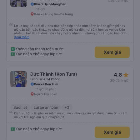
(703 đánh giá)
Khu du lịch Măng Đen
11 giờ
Bến xe trung tâm Đà Nẵng
Lơ xe hay bác tài đều chu đáo đón tiếp nhắc nhở hành khách giờ nghỉ hay
giờ cập bến các thứ... xe chạy đúng giờ và đến nơi sớm hơn so với dự kiến
nhiều... tay lái cừ khôi... dù chạy hơi bị nhanh... nhưng chỉ cần các bác tỉnh
táo sức khoẻ đầy đủ và tay lái cứng cáp là được. Tiện nghi rất sạch sẽ và
Xem thêm
thơm tho, lên phát nằm xíu là ngủ được, dễ ngủ... mà động cơ xe chạy không
ồn nhưng không biết người khác sao nhưng mình hơi bị ù tai khi nghe tiếng
máy chạy lâu. Thích hợp và tiện nghi cho ai có nhu cầu từ tphcm (bến xe
Không cần thanh toán trước
Xem giá
miền đông) lên Măng Đen chơi nhé!
Xác nhận chỗ ngay lập tức
star_rate
Đức Thành (Kon Tum)
4.8
Limousine 34 Phòng
(80 đánh giá)
Bến xe Kon Tum
7 giờ 30 phút
Ngã 3 Túy Loan
Sạch sẽ
Lái xe an toàn
+3
Dịch vụ tốt - lái phụ xe niềm nở vui vẻ - nhà xe cần giữ được niềm tin - cảm
ơn với trải nghiệm qua chuyến đi!
Xác nhận chỗ ngay lập tức
Xem giá