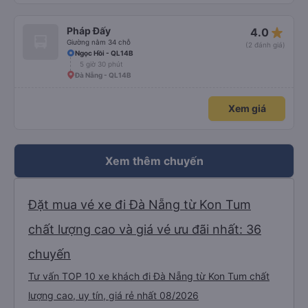
star_rate
Pháp Đấy
4.0
Giường nằm 34 chỗ
(2 đánh giá)
Ngọc Hồi - QL14B
5 giờ 30 phút
Đà Nẵng - QL14B
Xem giá
Xem thêm chuyến
Đặt mua vé xe đi Đà Nẵng từ Kon Tum
chất lượng cao và giá vé ưu đãi nhất: 36
chuyến
Tư vấn TOP 10 xe khách đi Đà Nẵng từ Kon Tum chất
lượng cao, uy tín, giá rẻ nhất 08/2026