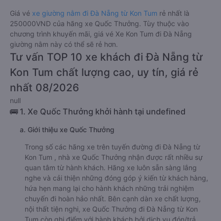
Giá vé
xe giường nằm đi Đà Nẵng từ Kon Tum
rẻ nhất là
250000VND của hãng xe Quốc Thưởng. Tùy thuộc vào
chương trình khuyến mãi, giá vé Xe Kon Tum đi Đà Nẵng
giường nằm này có thể sẽ rẻ hơn.
Tư vấn TOP 10 xe khách đi Đà Nẵng từ
Kon Tum chất lượng cao, uy tín, giá rẻ
nhất 08/2026
null
🚌 1. Xe Quốc Thưởng khởi hành tại undefined
a. Giới thiệu xe Quốc Thưởng
Trong số các hãng xe trên tuyến đường đi Đà Nẵng từ
Kon Tum , nhà xe Quốc Thưởng nhận được rất nhiều sự
quan tâm từ hành khách. Hãng xe luôn sẵn sàng lắng
nghe và cải thiện những đóng góp ý kiến từ khách hàng,
hứa hẹn mang lại cho hành khách những trải nghiệm
chuyến đi hoàn hảo nhất. Bên cạnh dàn xe chất lượng,
nội thất tiện nghi, xe Quốc Thưởng đi Đà Nẵng từ Kon
Tum còn ghi điểm với hành khách bởi dịch vụ đón/trả