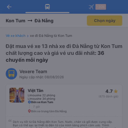
arrow_back
Tải app Vexere ngay!
Tải app Vexere
-30k
Mở app
Mở app
Nhận ưu đãi thành viên độc
-30k/ghế khi đặt vé máy bay qua
quyền
app
Kon Tum
Đà Nẵng
Chọn ngày
Vé xe khách
xe đi Đà Nẵng từ Kon Tum
Đặt mua vé xe 13 nhà xe đi Đà Nẵng từ Kon Tum
chất lượng cao và giá vé ưu đãi nhất
: 36
chuyến mỗi ngày
Vexere Team
Ngày cập nhật: 08/08/2026
Việt Tân
4.7
Limousine 22 phòng
(675 đánh giá)
Limousine 34 phòng
Bến xe Kon Tum
7 giờ
Bến xe trung tâm Đà Nẵng
Dịch vụ tốt từ Đà Nẵng đến Kon Tum. Nước, chăn và gối được cung cấp.
Bạn có thể sạc lại thiết bị điện tử của mình bằng phích cắm usb. Thỉnh