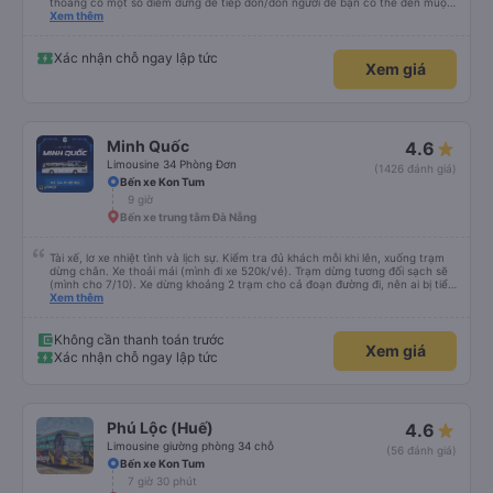
thoảng có một số điểm dừng để tiếp đón/đón người để bạn có thể đến muộn
hơn một chút so với mô tả. (Lưu ý: chúng tôi hiểu và nói được một chút
Xem thêm
tiếng Việt)
Xác nhận chỗ ngay lập tức
Xem giá
Minh Quốc
4.6
Limousine 34 Phòng Đơn
(1426 đánh giá)
Bến xe Kon Tum
9 giờ
Bến xe trung tâm Đà Nẵng
Tài xế, lơ xe nhiệt tình và lịch sự. Kiểm tra đủ khách mỗi khi lên, xuống trạm
dừng chân. Xe thoải mái (mình đi xe 520k/vé). Trạm dừng tương đối sạch sẽ
(mình cho 7/10). Xe dừng khoảng 2 trạm cho cả đoạn đường đi, nên ai bị tiểu
nhiều thì trước khi khởi hành ráng đừng uống nhiều nước nha. Giờ khởi hành
Xem thêm
trên app sẽ có khác với thực tế, buổi sáng của ngày khởi hành nhà xe sẽ gọi
để hẹn giờ. Các bạn phải đến đúng giờ nhà xe hẹn nhé.
Không cần thanh toán trước
Xem giá
Xác nhận chỗ ngay lập tức
Phú Lộc (Huế)
4.6
Limousine giường phòng 34 chỗ
(56 đánh giá)
Bến xe Kon Tum
7 giờ 30 phút