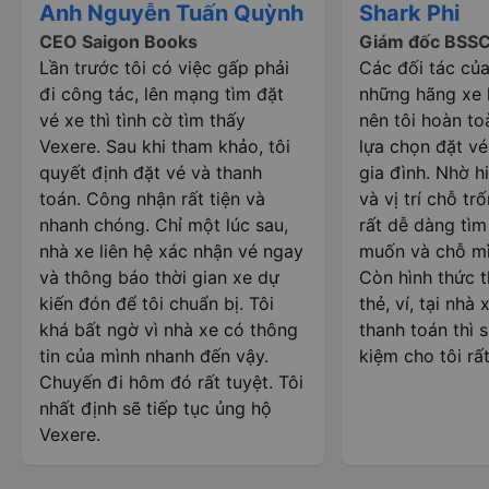
Anh Nguyễn Tuấn Quỳnh
Shark Phi
CEO Saigon Books
Giám đốc BSS
Lần trước tôi có việc gấp phải
Các đối tác của
đi công tác, lên mạng tìm đặt
những hãng xe l
vé xe thì tình cờ tìm thấy
nên tôi hoàn to
Vexere. Sau khi tham khảo, tôi
lựa chọn đặt vé
quyết định đặt vé và thanh
gia đình. Nhờ hi
toán. Công nhận rất tiện và
và vị trí chỗ trố
nhanh chóng. Chỉ một lúc sau,
rất dễ dàng tì
nhà xe liên hệ xác nhận vé ngay
muốn và chỗ mì
và thông báo thời gian xe dự
Còn hình thức 
kiến đón để tôi chuẩn bị. Tôi
thẻ, ví, tại nhà
khá bất ngờ vì nhà xe có thông
thanh toán thì s
tin của mình nhanh đến vậy.
kiệm cho tôi rất
Chuyến đi hôm đó rất tuyệt. Tôi
nhất định sẽ tiếp tục ủng hộ
Vexere.