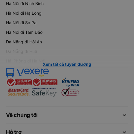
Hà Nội đi Ninh Bình
Hà Nội đi Hạ Long
Hà Nội đi Sa Pa
Hà Nội đi Tam Đảo
Đà Nẵng đi Hội An
Đà Nẵng đi Huế
Hải Phòng đi Hà Nội
Xem tất cả tuyến đường
keyboard_arrow_down
Về chúng tôi
keyboard_arrow_down
Hỗ trợ