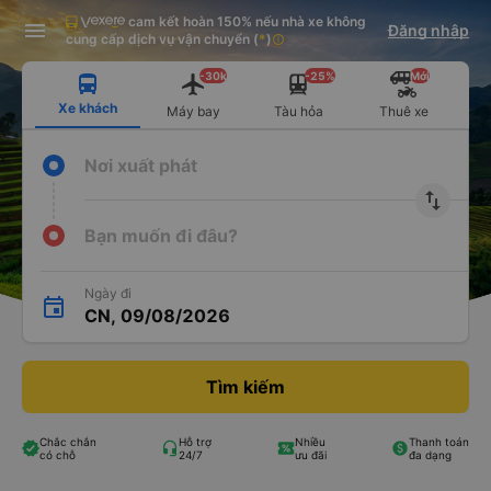
cam kết hoàn 150% nếu nhà xe không
Tải app Vexere ngay!
Tải app Vexere
Đăng nhập
Mở app
Mở app
cung cấp dịch vụ vận chuyển
(
*
)
info
Nhận ưu đãi thành viên độc
-30k/ghế khi đặt vé máy bay qua
quyền
app
-30k
-25%
Mới
Xe khách
Máy bay
Tàu hỏa
Thuê xe
Nơi xuất phát
import_export
Bạn muốn đi đâu?
Ngày đi
CN, 09/08/2026
Tìm kiếm
Chắc chắn
Hỗ trợ
Nhiều
Thanh toán
có chỗ
24/7
ưu đãi
đa dạng