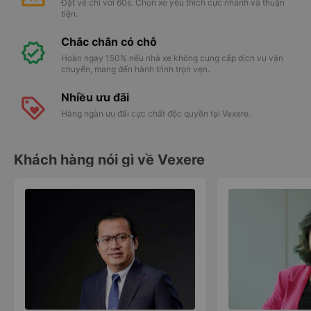
Đặt vé chỉ với 60s. Chọn xe yêu thích cực nhanh và thuận
tiện.
Chắc chắn có chỗ
Hoàn ngay 150% nếu nhà xe không cung cấp dịch vụ vận
chuyển, mang đến hành trình trọn vẹn.
Nhiều ưu đãi
Hàng ngàn ưu đãi cực chất độc quyền tại Vexere.
Khách hàng nói gì về Vexere