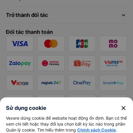
keyboard_arrow_down
Trở thành đối tác
Đối tác thanh toán
close
Sử dụng cookie
Vexere dùng cookie để website hoạt động ổn định. Bạn có thể
xem chi tiết hoặc thay đổi lựa chọn bất kỳ lúc nào trong phần
Quản lý cookie. Tìm hiểu thêm trong
Chính sách Cookie
.