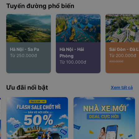
Tuyến đường phổ biến
Hà Nội - Sa Pa
Hà Nội - Hải
Sài Gòn - Đà L
Từ 250.000đ
Từ 200.000đ
Phòng
Từ 100.000đ
400.000đ
Ưu đãi nổi bật
Xem tất cả