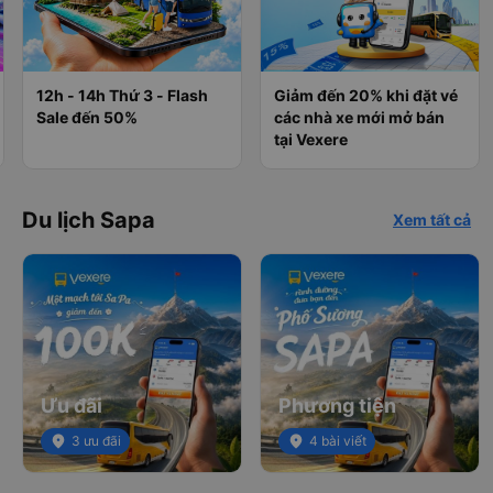
12h - 14h Thứ 3 - Flash
Giảm đến 20% khi đặt vé
Sale đến 50%
các nhà xe mới mở bán
tại Vexere
Du lịch Sapa
Xem tất cả
Ưu đãi
Phương tiện
place
3 ưu đãi
place
4 bài viết