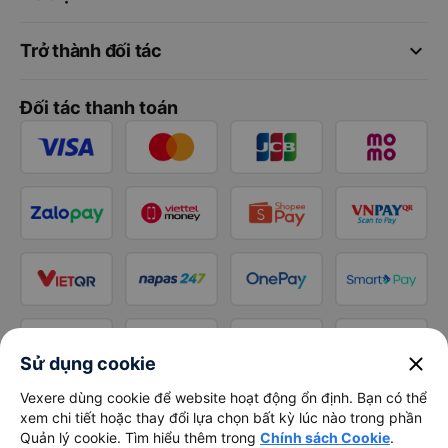
keyboard_arrow_down
Trở thành đối tác
Đối tác thanh toán
close
Sử dụng cookie
Vexere dùng cookie để website hoạt động ổn định. Bạn có thể
xem chi tiết hoặc thay đổi lựa chọn bất kỳ lúc nào trong phần
Quản lý cookie. Tìm hiểu thêm trong
Chính sách Cookie
.