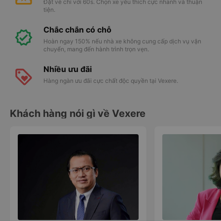
Đặt vé chỉ với 60s. Chọn xe yêu thích cực nhanh và thuận
tiện.
Chắc chắn có chỗ
Hoàn ngay 150% nếu nhà xe không cung cấp dịch vụ vận
chuyển, mang đến hành trình trọn vẹn.
Nhiều ưu đãi
Hàng ngàn ưu đãi cực chất độc quyền tại Vexere.
Khách hàng nói gì về Vexere