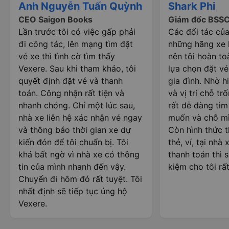
Anh Nguyễn Tuấn Quỳnh
Shark Phi
CEO Saigon Books
Giám đốc BSS
Lần trước tôi có việc gấp phải
Các đối tác của
đi công tác, lên mạng tìm đặt
những hãng xe l
vé xe thì tình cờ tìm thấy
nên tôi hoàn to
Vexere. Sau khi tham khảo, tôi
lựa chọn đặt vé
quyết định đặt vé và thanh
gia đình. Nhờ hi
toán. Công nhận rất tiện và
và vị trí chỗ trố
nhanh chóng. Chỉ một lúc sau,
rất dễ dàng tì
nhà xe liên hệ xác nhận vé ngay
muốn và chỗ mì
và thông báo thời gian xe dự
Còn hình thức 
kiến đón để tôi chuẩn bị. Tôi
thẻ, ví, tại nhà
khá bất ngờ vì nhà xe có thông
thanh toán thì s
tin của mình nhanh đến vậy.
kiệm cho tôi rất
Chuyến đi hôm đó rất tuyệt. Tôi
nhất định sẽ tiếp tục ủng hộ
Vexere.