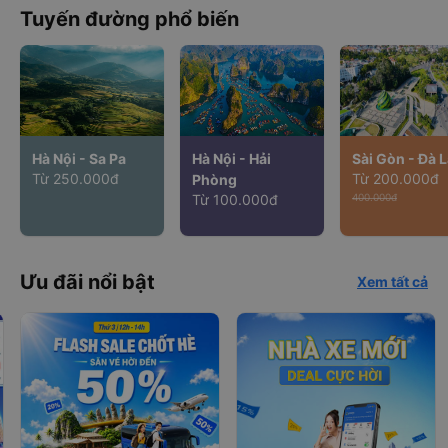
Tuyến đường phổ biến
Hà Nội - Sa Pa
Hà Nội - Hải
Sài Gòn - Đà L
Từ 250.000đ
Từ 200.000đ
Phòng
Từ 100.000đ
400.000đ
Ưu đãi nổi bật
Xem tất cả