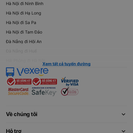
Hà Nội đi Ninh Bình
Hà Nội đi Hạ Long
Hà Nội đi Sa Pa
Hà Nội đi Tam Đảo
Đà Nẵng đi Hội An
Đà Nẵng đi Huế
Hải Phòng đi Hà Nội
Xem tất cả tuyến đường
keyboard_arrow_down
Về chúng tôi
keyboard_arrow_down
Hỗ trợ