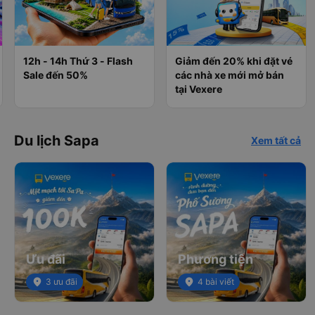
12h - 14h Thứ 3 - Flash
Giảm đến 20% khi đặt vé
Sale đến 50%
các nhà xe mới mở bán
tại Vexere
Du lịch Sapa
Xem tất cả
Ưu đãi
Phương tiện
place
3 ưu đãi
place
4 bài viết