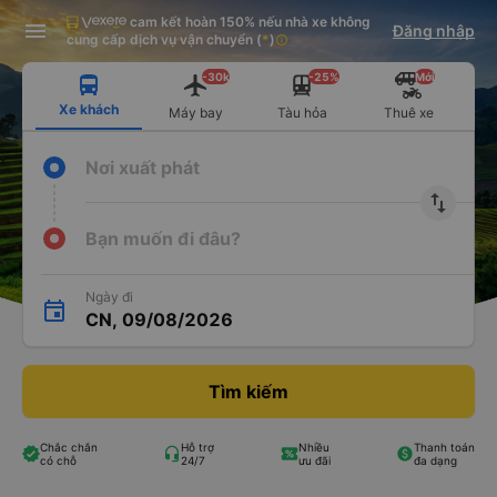
cam kết hoàn 150% nếu nhà xe không
Tải app Vexere ngay!
Tải app Vexere
Đăng nhập
Mở app
Mở app
cung cấp dịch vụ vận chuyển
(
*
)
info
Nhận ưu đãi thành viên độc
-30k/ghế khi đặt vé máy bay qua
quyền
app
-30k
-25%
Mới
Xe khách
Máy bay
Tàu hỏa
Thuê xe
Nơi xuất phát
import_export
Bạn muốn đi đâu?
Ngày đi
CN, 09/08/2026
Tìm kiếm
Chắc chắn
Hỗ trợ
Nhiều
Thanh toán
có chỗ
24/7
ưu đãi
đa dạng