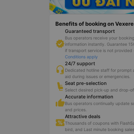
Benefits of booking on Vexere
Guaranteed transport
Bus operators receive your bookin
information instantly. Guarantee 1
if transport service is not provided 
Conditions apply
24/7 support
Dedicated hotline staff for prompt
aid during issues or emergencies.
Seat pre-selection
Select desired pick-up and drop-of
Accurate information
Bus operators continually update 
and prices.
Attractive deals
Thousands of coupons with FlashSa
bird, and Last minute booking sales