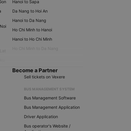
 Gon
Hanoi to Sapa
a
Da Nang to Hoi An
Hanoi to Da Nang
 Noi
Ho Chi Minh to Hanoi
Hanoi to Ho Chi Minh
Ho Chi Minh to Da Nang
 Lat
iku
Become a Partner
Sell tickets on Vexere
BUS MANAGEMENT SYSTEM
Bus Management Software
Bus Management Application
Driver Application
Bus operator's Website /