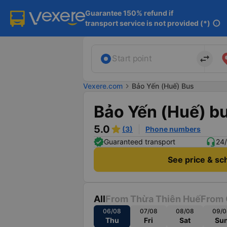
Guarantee 150% refund if

transport service is not provided (*)
info
import_export
Start point
Vexere.com
chevron_right
Bảo Yến (Huế) Bus
Bảo Yến (Huế) b
5.0
(3)
Phone numbers
Guaranteed transport
24/
See price & sc
All
From Thừa Thiên Huế
From 
06/08
07/08
08/08
09/0
Thu
Fri
Sat
Su