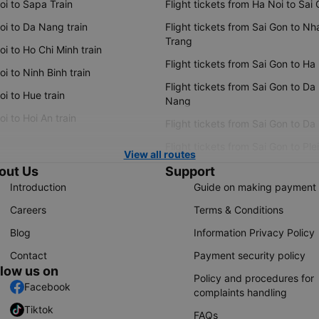
oi to Sapa Train
Flight tickets from Ha Noi to Sai
oi to Da Nang train
Flight tickets from Sai Gon to Nh
Trang
i to Ho Chi Minh train
Flight tickets from Sai Gon to Ha
i to Ninh Binh train
Flight tickets from Sai Gon to Da
i to Hue train
Nang
i to Hoi An train
Flight tickets from Sai Gon to Da
Flight tickets from Sai Gon to Ple
View all routes
out Us
Support
Introduction
Guide on making payment
Careers
Terms & Conditions
Blog
Information Privacy Policy
Contact
Payment security policy
llow us on
Policy and procedures for
Facebook
complaints handling
Tiktok
FAQs