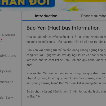
Introduction
Phone numbe
Bao Yen (Hue) bus Information
g
50% refund
Nhà xe Bảo Yến chuyên tuyến TP Huế - TP Vinh (Nghệ An) đượ
(
*
).
hệ dòng xe khác nhau. Đến nay Bảo Yến đã có hơn 10 năm kin
Bảo Yến với những ưu thế có sẵn đang không ngừng tiếp tụ
càng tiện lợi. Cộng với đó, với đội ngũ lái xe và nhân viên
 advice and
làm việc nhà xe cam kết sẽ đem đến cho quý hành khách một
nhất.
f points.
Nhà xe Bảo Yến xin cảm ơn sự tin tưởng của quý khách trong
nhận được lòng tin nơi quý hành khách. Với phương châm:" K
schedules
tiên phong thương hiệu", Bảo Yến cam kết sẽ mang đến những
Sự tin chọn của quý hành khách là niềm tự hào dành cho chú
xe Bảo Yến.
le, Early
.