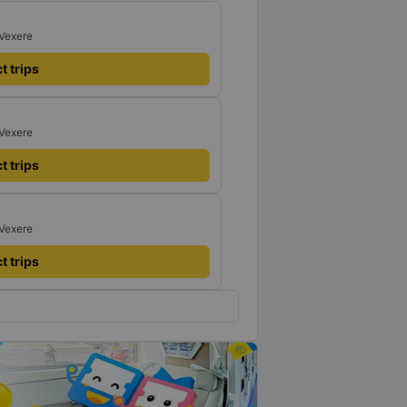
 Vexere
t trips
 Vexere
t trips
 Vexere
t trips