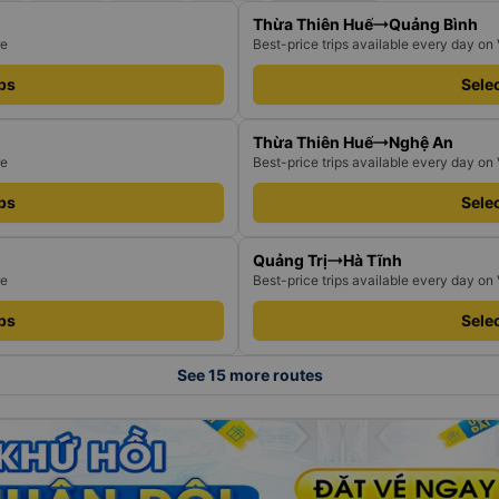
Thừa Thiên Huế
Quảng Bình
re
Best-price trips available every day on
ips
Selec
Thừa Thiên Huế
Nghệ An
re
Best-price trips available every day on
ips
Selec
Quảng Trị
Hà Tĩnh
re
Best-price trips available every day on
ips
Selec
See 15 more routes