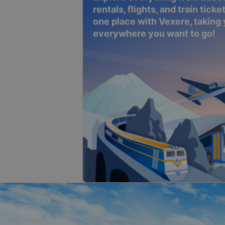
rentals, flights, and train tickets
one place with Vexere, taking
everywhere you want to go!