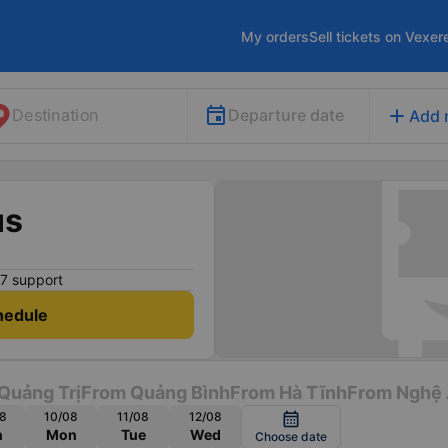
My orders
Sell tickets on Vexer
add
Departure date
Destination
Add 
us
7 support
hedule
Quảng Trị
From Quảng Bình
From Hà Tĩnh
From Nghệ
8
10/08
11/08
12/08
calendar_month
n
Mon
Tue
Wed
Choose date