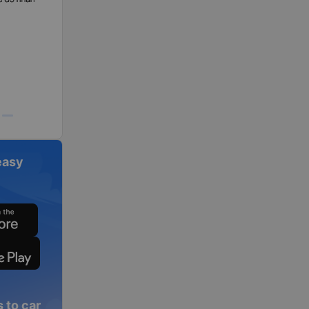
easy
 to car