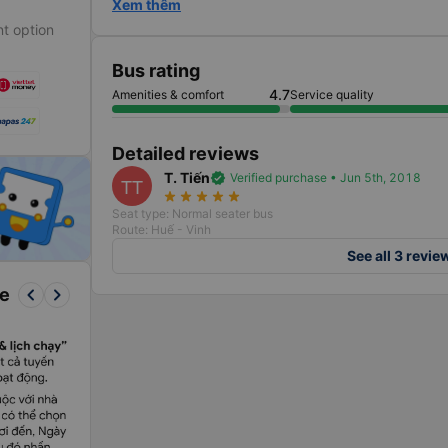
Xem thêm
t option
Bus rating
4.7
Amenities & comfort
Service quality
Detailed reviews
T. Tiến
verified
Verified purchase • Jun 5th, 2018
TT
star_rate
star_rate
star_rate
star_rate
star_rate
Seat type: Normal seater bus
Route: Huế - Vinh
See all 3 revie
keyboard_arrow_left
keyboard_arrow_right
re