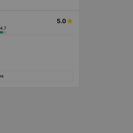
5.0
4.7
ws