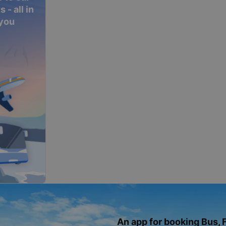
 - all in
 you
An app for booking Bus, F