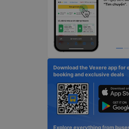
Download the Vexere app for 
booking and exclusive deals
Explore everything from buses