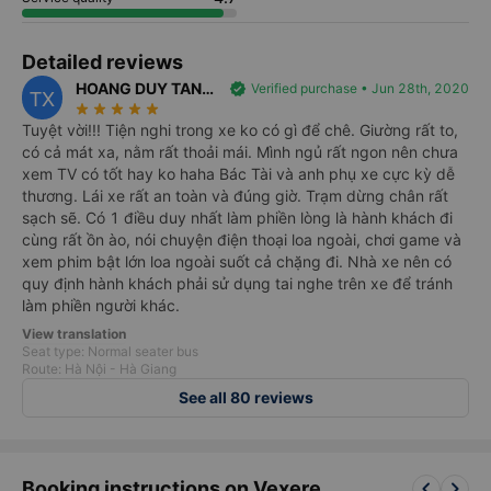
sẽ càng dễ hơn khi tài xế liên hệ đón.
III. Tại sao nên đặt vé xe Hà Giang Limousine Express đi Hà
Detailed reviews
Giang ?
Nhà xe
Hà Giang Limousine Express
là nhà xe có chất lượng
HOANG DUY TAN
verified
Verified purchase • Jun 28th, 2020
TX
tốt và hoàn hảo. Được mệnh danh là cung điện di động, hệ
star_rate
star_rate
star_rate
star_rate
star_rate
XUYEN
Tuyệt vời!!! Tiện nghi trong xe ko có gì để chê. Giường rất to,
thống xe Hà Giang Limousine Express trang bị buồng giường
có cả mát xa, nằm rất thoải mái. Mình ngủ rất ngon nên chưa
nằm cabin VIP 22 chỗ, mỗi buồng cabin được tách riêng biệt
xem TV có tốt hay ko haha Bác Tài và anh phụ xe cực kỳ dễ
và trang bị hệ thống LCD, tai nghe, nước uống, khăn lạnh,
thương. Lái xe rất an toàn và đúng giờ. Trạm dừng chân rất
chăn ga gối đệm mang đến sự trải nghiệm tốt nhất cho hành
sạch sẽ. Có 1 điều duy nhất làm phiền lòng là hành khách đi
khách trên xe. Ngoài ra nhà xe luôn cam kết khởi hành đúng
cùng rất ồn ào, nói chuyện điện thoại loa ngoài, chơi game và
giờ, tuy nhiên thời gian đến còn tùy thuộc vào tình hình giao
xem phim bật lớn loa ngoài suốt cả chặng đi. Nhà xe nên có
thông. Với các điểm đón dọc đường xe chạy, bạn nên giữ điện
quy định hành khách phải sử dụng tai nghe trên xe để tránh
thoại bên mình để tài xế liên hệ, giờ đón chỉ là giờ dự kiến,
làm phiền người khác.
chắc chắn sẽ có sự chênh lệch. Nên để tránh trễ xe, bạn nên
View translation
chuẩn bị sớm hơn giờ hẹn.
Seat type: Normal seater bus
Nhân viên phục vụ nhiệt tình, chu đáo, tư vấn chuyên nghiệp
Route: Hà Nội - Hà Giang
giải đáp các thắc mắc của khách hàng. Đội ngũ tài xế kinh
See all 80 reviews
nghiệm, lái xe an toàn, không nhồi nhét khách. Với các chuyến
xe đi đêm, tài xế vẫn chạy tốc độ vừa phải, xe chạy rất êm,
khách hàng có thể ngủ hoặc nghỉ ngơi dưỡng sức trên suốt
chặng đường đi.
keyboard_arrow_left
keyboard_arrow_right
Booking instructions on Vexere