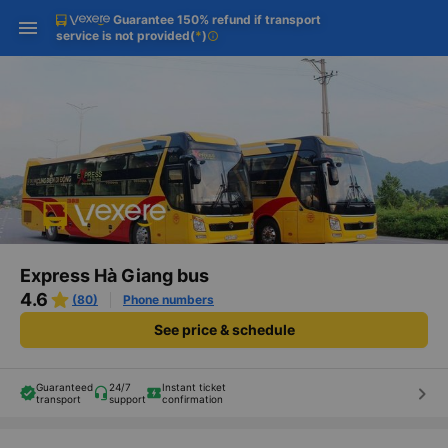
Guarantee 150% refund if transport
Download Vexere app!
Get the FREE app
Open
Open
service is not provided
(
*
)
info
Get exclusive member benefits
-30k/seat flight booking only on
Vexere app
Express Hà Giang bus
4.6
(80)
Phone numbers
See price & schedule
Guaranteed
24/7
Instant ticket
keyboard_arrow_right
transport
support
confirmation