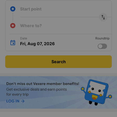
Start point
import_export
Where to?
Date
Roundtrip
Fri, Aug 07, 2026
Search