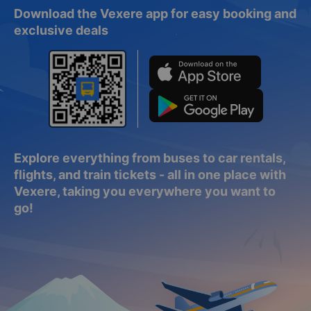
Download the Vexere app for easy booking and
exclusive deals
Explore everything from buses to car rentals,
flights, and train tickets - all in one place with
Vexere, taking you everywhere you want to
go!