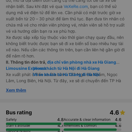
đó, mô tả địa điểm đón càng cụ thể càng tốt để tài xế dễ
nhận biết. Sau khi đặt vé qua
VeXeRe.com
, bạn có thể sử
dụng mã vé điện tử để lên xe. Cần phải có mặt trước giờ xe
xuất bến từ 20 – 30 phút để làm thủ tục. Bạn đưa tin nhắn có
chứa mã vé cho nhân viên phòng vé, nhân viên sẽ hỗ trợ xuất
vé và hướng dẫn bạn ra xe phù hợp.
Xe được sắp xếp tùy thuộc vào thời gian chạy quay đầu, nên
không biết trước được bạn sẽ đi xe biển số bao nhiêu hay tài
xế nào. Nếu cần các thông tin trên, bạn cần liên hệ gần giờ đi
để nắm rõ hơn.
II. Thông tin đón trả,
địa chỉ văn phòng nhà xe Hà Giang
Limousine Express
Vé xe khách từ Hà Nội đi Hà Giang
:
Xe xuất phát ở Bến xe Gia Lâm: 132 Ngô Gia Khảm, Ngọc
Vé xe khách từ Hà Giang đi Hà Nội
Lâm, Long Biên, Hà Nội. Từ đây, xe sẽ di chuyển đến TP Hà
Giang. Ngoài ra xe có trung chuyển đón và trung chuyển trả
Xem thêm
tại nội thành TP. Hà Nội và TP. Hà Giang.
Khi liên hệ đặt vé, bạn nên tìm hiểu trước, có sẵn địa chỉ cần
đến và hỏi kỹ nhân viên tư vấn về trung chuyển hay đón dọc
đường.
4.6
Bus rating
4.8
4.6
Safety
Accurate & clear information
Một lưu ý nhỏ là bạn cần phải hỏi kỹ hơn về điểm đón khi đặt
4.7
4.6
Staff's attitude
Amenities & comfort
vé khi cần đón xe dọc đường, địa chỉ cung cấp càng cụ thể
4.7
Service quality