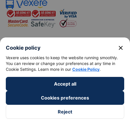
keyboard_arrow_down
About Us
close
Cookie policy
Vexere uses cookies to keep the website running smoothly.
keyboard_arrow_down
Support
You can review or change your preferences at any time in
Cookie Settings. Learn more in our
Cookie Policy
.
keyboard_arrow_down
Become a Partner
Accept all
Payment partners
Cookies preferences
Reject