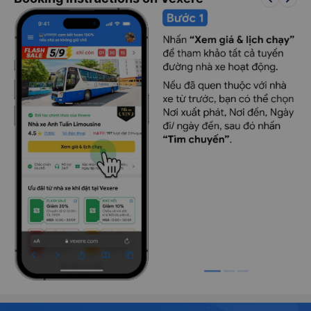
Đội ngũ tài xế kinh nghiệm, lái xe an toàn, không nhồi nhét
khách. Với các chuyến xe đi đêm, tài xế vẫn chạy tốc độ vừa
phải, xe chạy rất êm, khách hàng có thể ngủ hoặc nghỉ ngơi
dưỡng sức trên suốt chặng đường đi.