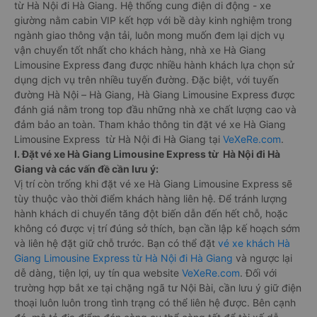
từ Hà Nội đi Hà Giang. Hệ thống cung điện di động - xe
giường nằm cabin VIP kết hợp với bề dày kinh nghiệm trong
ngành giao thông vận tải, luôn mong muốn đem lại dịch vụ
vận chuyển tốt nhất cho khách hàng, nhà xe Hà Giang
Limousine Express đang được nhiều hành khách lựa chọn sử
dụng dịch vụ trên nhiều tuyến đường. Đặc biệt, với tuyến
đường Hà Nội – Hà Giang, Hà Giang Limousine Express được
đánh giá nằm trong top đầu những nhà xe chất lượng cao và
đảm bảo an toàn. Tham khảo thông tin đặt vé xe Hà Giang
Limousine Express từ Hà Nội đi Hà Giang tại
VeXeRe.com
.
I. Đặt vé xe Hà Giang Limousine Express từ Hà Nội đi Hà
Giang và các vấn đề cần lưu ý:
Vị trí còn trống khi đặt vé xe Hà Giang Limousine Express sẽ
tùy thuộc vào thời điểm khách hàng liên hệ. Để tránh lượng
hành khách di chuyển tăng đột biến dẫn đến hết chỗ, hoặc
không có được vị trí đúng sở thích, bạn cần lập kế hoạch sớm
và liên hệ đặt giữ chỗ trước. Bạn có thể đặt
vé xe khách Hà
Giang Limousine Express từ Hà Nội đi Hà Giang
và ngược lại
dễ dàng, tiện lợi, uy tín qua website
VeXeRe.com
. Đối với
trường hợp bắt xe tại chặng ngã tư Nội Bài, cần lưu ý giữ điện
thoại luôn luôn trong tình trạng có thể liên hệ được. Bên cạnh