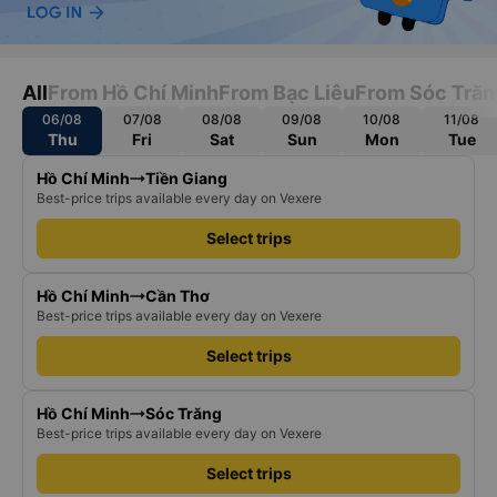
All
From Hồ Chí Minh
From Bạc Liêu
From Sóc Trăn
06/08
07/08
08/08
09/08
10/08
11/08
Thu
Fri
Sat
Sun
Mon
Tue
Hồ Chí Minh
Tiền Giang
Best-price trips available every day on Vexere
Select trips
Hồ Chí Minh
Cần Thơ
Best-price trips available every day on Vexere
Select trips
Hồ Chí Minh
Sóc Trăng
Best-price trips available every day on Vexere
Select trips