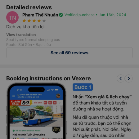
Detailed reviews
Phạm Thế Nhuân
verified
Verified purchase • Jun 16th, 2024
TN
star_rate
star_rate
star_rate
star_rate
star_rate
Dịch vụ khá tiện lợi
View translation
Seat type: Normal sleeping bus
Route: Sài Gòn - Bạc Liêu
See all 69 reviews
keyboard_arrow_left
keyboard_arrow_right
Booking instructions on Vexere