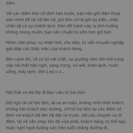
đảm.
Với các điểm đón cố định hẹn trước, bạn nên giữ điện thoại
bên mình để tài xế liên hệ, giờ đón chỉ là giờ dự kiến, chắc
chắn sẽ có sự chênh lệch. Nên để tránh xảy ra tình huống
không mong muốn, bạn nên chuẩn bị sớm hơn giờ hẹn.
Nhân viên phục vụ nhiệt tình, chu đáo, tư vấn chuyên nghiệp
giải đáp các thắc mắc của khách hàng.
Bên cạnh đó, về cơ sở vật chất, xe giường nằm đời mới cung
cấp nội thất tiện nghi, sang trọng, có wifi, khăn lạnh, nước
uống, máy lạnh, đèn Led,v.v…
Nội thất xe Hà My đi Bạc Liêu từ Sài Gòn
Đội ngũ tài xế tận tâm, lái xe an toàn, không nhồi nhét khách,
không bắt khách dọc đường, chỉ hỗ trợ đón tại các điểm cố
định với khách đã liên hệ đặt vé trước. Với các chuyến xe đi
đêm, tài xế vẫn chạy tốc độ vừa phải, khách hàng có thể ngủ
hoặc nghỉ ngơi dưỡng sức trên suốt chặng đường đi.