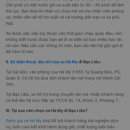
Cần phải có mặt trước giờ xe xuất bến từ 30 – 45 phút để làm
thủ tục. Bạn đưa tin nhắn có chứa mã vé cho nhân viên phòng
vé, nhân viên sẽ hỗ trợ xuất vé và hướng dẫn bạn ra xe phù
hợp.
Xe được sắp xếp tùy thuộc vào thời gian chạy quay đầu, nên
không biết trước được bạn sẽ đi xe biển số bao nhiêu hay tài
xế nào. Nếu cần các thông tin trên, bạn cần liên hệ gần giờ đi
để nắm rõ hơn.
II.
Số điện thoại, địa chỉ của xe Hà My
đi Bạc Liêu:
Tại Sài Gòn, văn phòng của Hà My ở 955 Tạ Quang Bửu, P5,
Quận 8. Có hỗ trợ đưa đón khách tận nơi trong nội thành Sài
Gòn.
Tại Bạc Liêu, xe hỗ trợ trung chuyển tận nơi. Hoặc khách hàng
có thể liên hệ trực tiếp tại 157/4 QL 1A, Khóm 2, Phường 7.
III. Tại sao nên chọn xe Hà My đi Bạc Liêu?
Đánh giá xe Hà My
khá tốt bởi khách hàng trải nghiệm dịch
vụ, luôn cam kết khởi hành đúng giờ, chất lượng luôn bảo