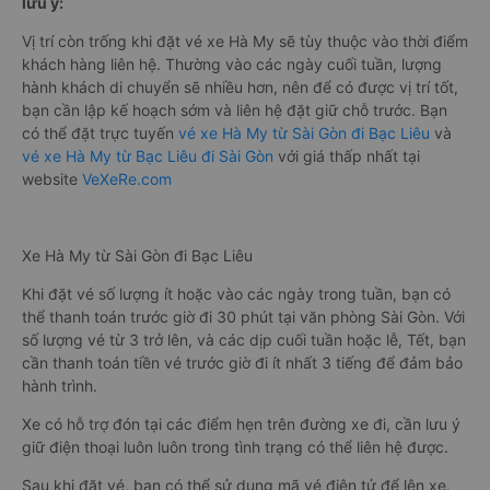
lưu ý:
Vị trí còn trống khi đặt vé xe Hà My sẽ tùy thuộc vào thời điểm
khách hàng liên hệ. Thường vào các ngày cuối tuần, lượng
hành khách di chuyển sẽ nhiều hơn, nên để có được vị trí tốt,
bạn cần lập kế hoạch sớm và liên hệ đặt giữ chỗ trước. Bạn
có thể đặt trực tuyến
vé xe Hà My từ Sài Gòn đi Bạc Liêu
và
vé xe Hà My từ Bạc Liêu đi Sài Gòn
với giá thấp nhất tại
website
VeXeRe.com
Xe Hà My từ Sài Gòn đi Bạc Liêu
Khi đặt vé số lượng ít hoặc vào các ngày trong tuần, bạn có
thể thanh toán trước giờ đi 30 phút tại văn phòng Sài Gòn. Với
số lượng vé từ 3 trở lên, và các dịp cuối tuần hoặc lễ, Tết, bạn
cần thanh toán tiền vé trước giờ đi ít nhất 3 tiếng để đảm bảo
hành trình.
Xe có hỗ trợ đón tại các điểm hẹn trên đường xe đi, cần lưu ý
giữ điện thoại luôn luôn trong tình trạng có thể liên hệ được.
Sau khi đặt vé, bạn có thể sử dụng mã vé điện tử để lên xe.