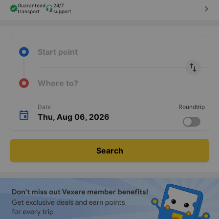
Guaranteed
24/7
keyboard_arrow_right
transport
support
Start point
import_export
Where to?
Date
Roundtrip
Thu, Aug 06, 2026
Search