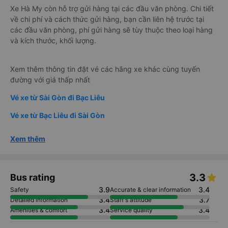
Xe Hà My còn hỗ trợ gửi hàng tại các đầu văn phòng. Chi tiết
về chi phí và cách thức gửi hàng, bạn cần liên hệ trước tại
các đầu văn phòng, phí gửi hàng sẽ tùy thuộc theo loại hàng
và kích thước, khối lượng.
Xem thêm thông tin đặt vé các hãng xe khác cùng tuyến
đường với giá thấp nhất
Vé xe từ Sài Gòn đi Bạc Liêu
Vé xe từ Bạc Liêu đi Sài Gòn
Xem thêm
3.3
Bus rating
3.9
3.4
Safety
Accurate & clear information
3.4
3.7
Detailed information
Staff's attitude
3.4
3.4
Amenities & comfort
Service quality