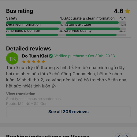
Xem thêm
4.6
Bus rating
4.6
4.4
Safety
Accurate & clear information
4.4
4.5
Detailed information
Staff's attitude
4.3
4.2
Amenities & comfort
Service quality
Detailed reviews
Do Tuan Kiet
verified
Verified purchase • Oct 30th, 2023
TK
star_rate
star_rate
star_rate
star_rate
star_rate
Tài xế cực kỳ dễ thương & tinh tế. Em bé nhà mình ngủ dậy
hơi mè nheo nên tài xế chủ động Cocomelon, hết mè nheo
luôn. Mình đi thứ 2, xe vắng nên tài xế hỗ trợ chở về tận nhà,
hết sức nhiệt tình luôn 👍
View translation
Seat type: Limousine seater bus
Route: Mũi Né - Sài Gòn
See all 208 reviews