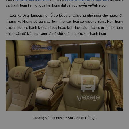
Hoàng Vũ Limousine cung cấp dòng xe Ford Dcar với 9 chỗ dành cho
hành khách. Số lượng ghế ít và chất lượng dịch vụ cao nên nếu đặt quá
gần ngày đi sẽ không còn những vị trí tốt hoặc hết vé. Bạn có thể đặt vé
ũi Né
trước
vé xe từ Sài Gòn đi M
và
vé xe từ Mũi Né về Sài Gòn
dễ dàng
và thanh toán tiện lợi qua hệ thống đặt vé trực tuyến VeXeRe.com
Loại xe Dcar Limousine hỗ trợ tốt về chất lượng ghế ngồi cho người đi,
nhưng xe không có gầm xe lớn như các loại xe giường nằm. Nên trong
trường hợp có hành lý quá nhiều hoặc kích thước lớn, bạn cần liên hệ tổng
đài tư vấn để kiểm tra xem có đủ chỗ không trước khi thanh toán.