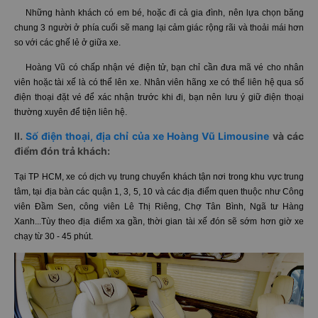
Hoàng Vũ Limousine Sài Gòn đi Đà Lạt
Những hành khách có em bé, hoặc đi cả gia đình, nên lựa chọn băng
chung 3 người ở phía cuối sẽ mang lại cảm giác rộng rãi và thoải mái hơn
so với các ghế lẻ ở giữa xe.
Hoàng Vũ có chấp nhận vé điện tử, bạn chỉ cần đưa mã vé cho nhân
viên hoặc tài xế là có thể lên xe. Nhân viên hãng xe có thể liên hệ qua số
điện thoại đặt vé để xác nhận trước khi đi, bạn nên lưu ý giữ điện thoại
thường xuyên để tiện liên hệ.
II.
Số điện thoại, địa chỉ của xe Hoàng Vũ Limousine
và các
điểm đón trả khách:
Tại TP HCM, xe có dịch vụ trung chuyển khách tận nơi trong khu vực trung
tâm, tại địa bàn các quận 1, 3, 5, 10 và các địa điểm quen thuộc như Công
viên Đầm Sen, công viên Lê Thị Riêng, Chợ Tân Bình, Ngã tư Hàng
Xanh...Tùy theo địa điểm xa gần, thời gian tài xế đón sẽ sớm hơn giờ xe
chạy từ 30 - 45 phút.