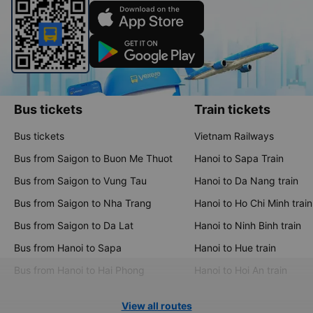
and choose the most economical, fastest, and most suitable
travel options
Download the Vexere app now
Bus tickets
Train tickets
Bus tickets
Vietnam Railways
Bus from Saigon to Buon Me Thuot
Hanoi to Sapa Train
Bus from Saigon to Vung Tau
Hanoi to Da Nang train
Bus from Saigon to Nha Trang
Hanoi to Ho Chi Minh train
Bus from Saigon to Da Lat
Hanoi to Ninh Binh train
Bus from Hanoi to Sapa
Hanoi to Hue train