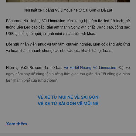
Nội thất xe Hoàng Vũ Limousine từ Sài Gòn đi Đà Lạt
Bên cạnh đó Hoàng Vũ Limousine còn trang bị thêm tivi led 19 inch, hệ
thống đèn Led cao cấp, dàn âm thanh Sony, wifi chất lượng cao, cổng sạc
USB tại mỗi ghế ngồi, tủ lạnh mini và các tiện ích khác.
Đội ngũ nhân viên phục vụ tận tâm, chuyên nghiệp, luôn cố gắng đáp ứng
và hoàn thành nhanh chóng các nhu cầu của khách hàng đưa ra.
Hiện tại VeXeRe.com đã mở bán
vé xe tết Hoàng Vũ Limousine
. Đặt vé
ngay hôm nay để cùng tận hưởng thời gian thư giãn dịp Tết cũng gia đình
tại "Thành phố của rừng thông":
VÉ XE TỪ MŨI NÉ VỀ SÀI GÒN
VÉ XE TỪ SÀI GÒN VỀ MŨI NÉ