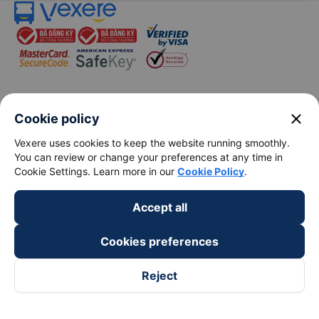
Bus from Hanoi to Hai Phong
Hanoi to Hoi An train
View all routes
close
Cookie policy
Vexere uses cookies to keep the website running smoothly.
You can review or change your preferences at any time in
keyboard_arrow_down
About Us
Cookie Settings. Learn more in our
Cookie Policy
.
keyboard_arrow_down
Support
Accept all
Cookies preferences
keyboard_arrow_down
Become a Partner
Reject
Payment partners