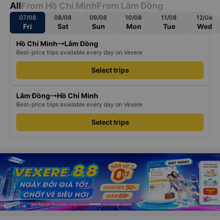
All
From Hồ Chí Minh
From Lâm Đồng
07/08
08/08
09/08
10/08
11/08
12/08
Fri
Sat
Sun
Mon
Tue
Wed
Hồ Chí Minh
Lâm Đồng
Best-price trips available every day on Vexere
Select trips
Lâm Đồng
Hồ Chí Minh
Best-price trips available every day on Vexere
Select trips