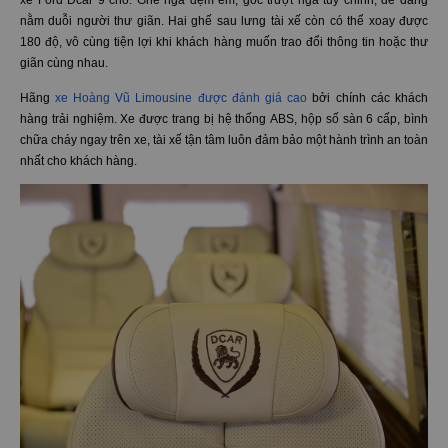
cho hành khách những kỷ niệm trong suốt quá trình trải nghiệm.
Trước hết là mang đến dịch vụ vận chuyển với chất lượng tốt nhất về loại
xe Ford Dcar 9 chỗ. Ghế ngã đệm êm, góc trượt ngã tùy chỉnh, dễ dàng
nằm duỗi người thư giãn. Hai ghế sau lưng tài xế còn có thể xoay được
180 độ, vô cùng tiện lợi khi khách hàng muốn trao đổi thông tin hoặc thư
giãn cùng nhau.
Hãng
xe Hoàng Vũ Limousine được đánh giá cao
bởi chính các khách
hàng trải nghiệm. Xe được trang bị hệ thống ABS, hộp số sàn 6 cấp, bình
chữa cháy ngay trên xe, tài xế tận tâm luôn đảm bảo một hành trình an toàn
nhất cho khách hàng.