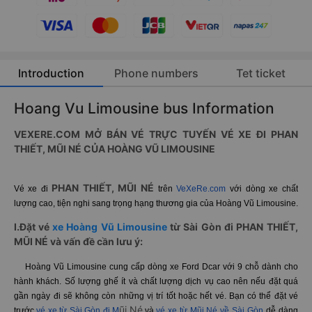
Both prepayment and post-payment option available,
with absolute security.
Introduction
Phone numbers
Tet ticket
Hoang Vu Limousine bus Information
VEXERE.COM MỞ BÁN VÉ TRỰC TUYẾN VÉ XE ĐI PHAN
THIẾT, MŨI NÉ CỦA HOÀNG VŨ LIMOUSINE
PHAN THIẾT, MŨI NÉ
Vé xe đi
trên
VeXeRe.com
với dòng xe chất
lượng cao, tiện nghi sang trọng hạng thương gia của Hoàng Vũ Limousine.
I.Đặt vé
xe Hoàng Vũ Limousine
từ Sài Gòn đi
PHAN THIẾT,
MŨI NÉ
và vấn đề cần lưu ý: