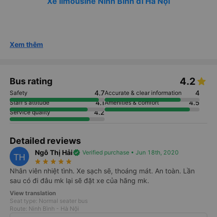
Xe limousine Ninh Bình đi Hà Nội
Xem thêm
4.2
Bus rating
4.7
4
Safety
Accurate & clear information
4.1
4.5
Staff's attitude
Amenities & comfort
4.2
Service quality
Detailed reviews
Ngô Thị Hải
verified
Verified purchase • Jun 18th, 2020
TH
star_rate
star_rate
star_rate
star_rate
star_rate
Nhân viên nhiệt tình. Xe sạch sẽ, thoáng mát. An toàn. Lần
sau có đi đâu mk lại sẽ đặt xe của hãng mk.
View translation
Seat type: Normal seater bus
Route: Ninh Bình - Hà Nội