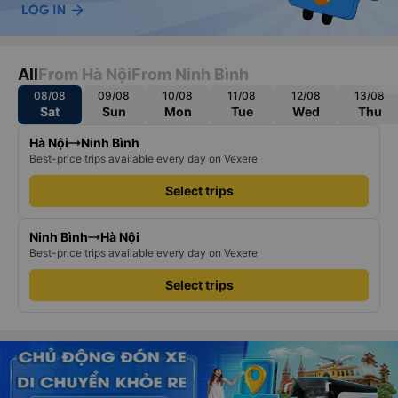
All
From Hà Nội
From Ninh Bình
08/08
09/08
10/08
11/08
12/08
13/08
Sat
Sun
Mon
Tue
Wed
Thu
Hà Nội
Ninh Bình
Best-price trips available every day on Vexere
Select trips
Ninh Bình
Hà Nội
Best-price trips available every day on Vexere
Select trips