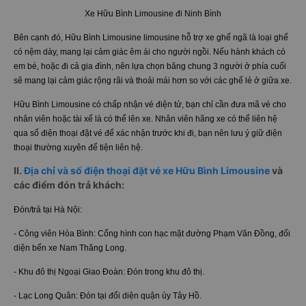
Xe Hữu Bình Limousine đi Ninh Bình
Bên cạnh đó, Hữu Bình Limousine limousine hỗ trợ xe ghế ngã là loại ghế
có nệm dày, mang lại cảm giác êm ái cho người ngồi. Nếu hành khách có
em bé, hoặc đi cả gia đình, nên lựa chọn băng chung 3 người ở phía cuối
sẽ mang lại cảm giác rộng rãi và thoải mái hơn so với các ghế lẻ ở giữa xe.
Hữu Bình Limousine có chấp nhận vé điện tử, bạn chỉ cần đưa mã vé cho
nhân viên hoặc tài xế là có thể lên xe. Nhân viên hãng xe có thể liên hệ
qua số điện thoại đặt vé để xác nhận trước khi đi, bạn nên lưu ý giữ điện
thoại thường xuyên để tiện liên hệ.
II.
Địa chỉ và số điện thoại đặt vé xe Hữu Bình Limousine
và
các điểm đón trả khách:
Đón/trả tại Hà Nội:
- Công viên Hòa Bình: Cổng hình con hạc mặt đường Phạm Văn Đồng, đối
diện bến xe Nam Thăng Long.
- Khu đô thị Ngoại Giao Đoàn: Đón trong khu đô thị.
- Lạc Long Quân: Đón tại đối diện quận ủy Tây Hồ.