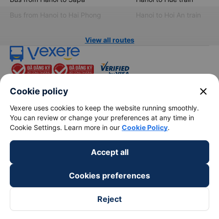
Bus from Hanoi to Hai Phong
Hanoi to Hoi An train
View all routes
close
Cookie policy
Vexere uses cookies to keep the website running smoothly.
You can review or change your preferences at any time in
keyboard_arrow_down
About Us
Cookie Settings. Learn more in our
Cookie Policy
.
keyboard_arrow_down
Support
Accept all
Cookies preferences
keyboard_arrow_down
Become a Partner
Reject
Payment partners