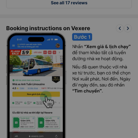
See all 17 reviews
keyboard_arrow_left
keyboard_arrow_right
Booking instructions on Vexere