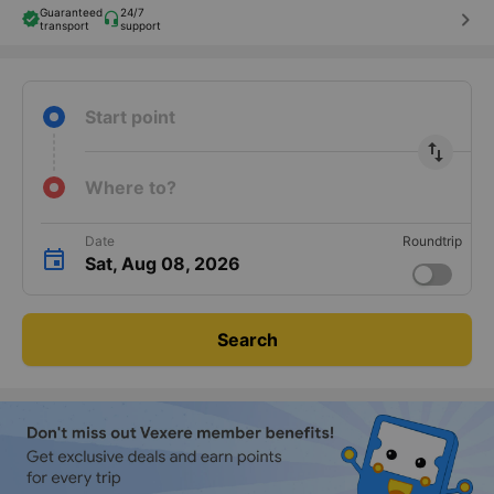
Guaranteed
24/7
keyboard_arrow_right
transport
support
Start point
import_export
Where to?
Date
Roundtrip
Sat, Aug 08, 2026
Search