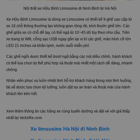
Nội thất xe Hữu Bình Limousine đi Ninh Bình từ Hà Nội
Xe Hữu Bình Limousine là dòng xe Limousine có thiết kế 9 ghế cao cấp từ
xe 16 chỗ thông thường tạo không gian rộng rãi, kích thước ghế lớn. Các
ghế giữa xe có chỗ để tay, có thể ngả từ 10~45 độ tùy theo nhu cầu. Trên
xe trang bị Wifi, cổng sạc USB ngay gần tại vị trí các ghế, màn hình cỡ lớn
LED 21 inches và khăn lạnh, nước suối miễn phí.
Các ghế ngồi được thiết kế trượt ngã bằng các nút điều chỉnh, hành khách
có thể lựa chọn tư thế phù hợp và thoải mái nhất một cách dễ dàng, nhanh
chóng.
Nhân viên phục vụ luôn nhiệt tình hỗ trợ khách hàng trong mọi tình huống,
tài xế được lựa chọn kỹ lưỡng, luôn đặt sự an toàn và thoải mái của hành
khách lên trên hết.
Xem thêm thông tin các hãng xe cùng tuyến đường và đặt vé với giá thấp
nhất tại VeXeRe.com
Xe limousine Hà Nội đi Ninh Bình