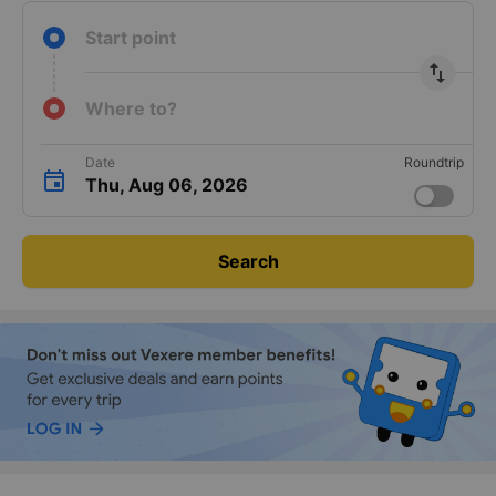
Start point
import_export
Where to?
Date
Roundtrip
Thu, Aug 06, 2026
Search