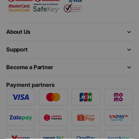
keyboard_arrow_down
About Us
keyboard_arrow_down
Support
keyboard_arrow_down
Become a Partner
Payment partners