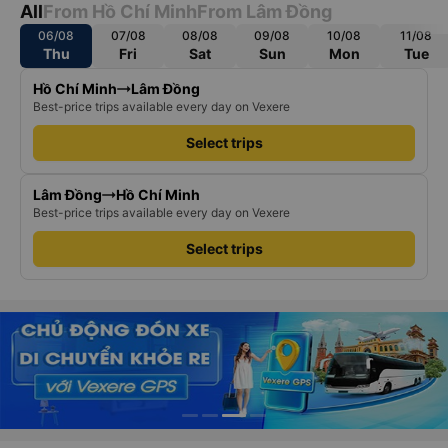
All
From Hồ Chí Minh
From Lâm Đồng
06/08
07/08
08/08
09/08
10/08
11/08
Thu
Fri
Sat
Sun
Mon
Tue
Hồ Chí Minh
Lâm Đồng
Best-price trips available every day on Vexere
Select trips
Lâm Đồng
Hồ Chí Minh
Best-price trips available every day on Vexere
Select trips