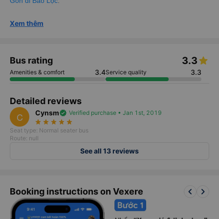
Gòn đi Bảo Lộc
.
Xem thêm
3.3
Bus rating
3.4
3.3
Amenities & comfort
Service quality
Detailed reviews
Cynsm
verified
Verified purchase • Jan 1st, 2019
C
star_rate
star_rate
star_rate
star_rate
star_rate
Seat type: Normal seater bus
Route: null
See all 13 reviews
keyboard_arrow_left
keyboard_arrow_right
Booking instructions on Vexere