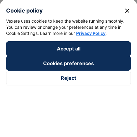
close
Cookie policy
Vexere uses cookies to keep the website running smoothly.
You can review or change your preferences at any time in
Cookie Settings. Learn more in our
Privacy Policy
.
Accept all
Cookies preferences
Reject
Follow us on
Facebook
Tiktok
Youtube
Vexere Services Trading Company Limited
Registered address: 8C Chu Đong Tu, Tan Son Nhat Ward, Ho
Chi Minh City, Vietnam
Contact address
:
2nd floor, building H3 Circo Hoang Dieu,