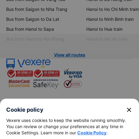
Bus from Saigon to Nha Trang
Hanoi to Ho Chi Minh train
Bus from Saigon to Da Lat
Hanoi to Ninh Binh train
Bus from Hanoi to Sapa
Hanoi to Hue train
Bus from Hanoi to Hai Phong
Hanoi to Hoi An train
View all routes
keyboard_arrow_down
About Us
close
Cookie policy
Vexere uses cookies to keep the website running smoothly.
keyboard_arrow_down
Support
You can review or change your preferences at any time in
Cookie Settings. Learn more in our
Cookie Policy
.