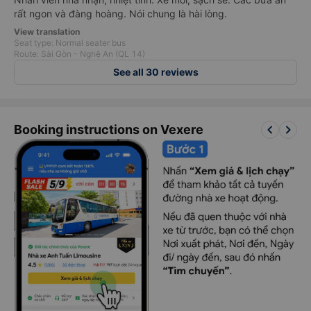
rất ngon và đàng hoàng. Nói chung là hài lòng.
View translation
Seat type: Normal seater bus
Route: Sài Gòn - Nghệ An (QL 14)
See all 30 reviews
keyboard_arrow_left
keyboard_arrow_right
Booking instructions on Vexere