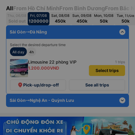
All
From Hồ Chí Minh
From Bình Dương
From Bắc N
Thu, 06/08
Fri, 07/08
Sat, 08/08
Sun, 09/08
Mon, 10/08
Tue, 11/08
Sold out
1200000
450k
450k
50k
50k
expand_less
Sài Gòn
Đà Nẵng
Select the desired departure time
All day
4h
Limousine 22 phòng VIP
1 trips
1.200.000VND
Select trips
+4
place
Pick-up/drop-off
See all trips
expand_more
Sài Gòn
Nghệ An - Quỳnh Lưu