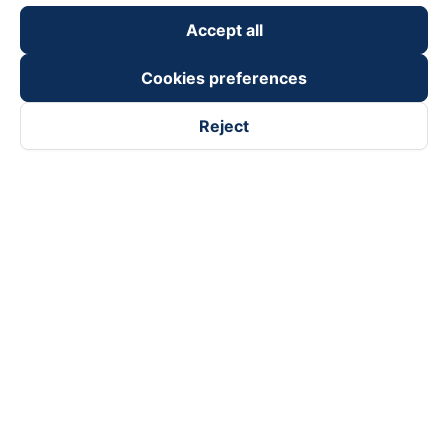
keyboard_arrow_down
Become a Partner
Accept all
Payment partners
Cookies preferences
Reject