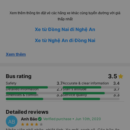
Xem thêm thông tin đặt vé các hãng xe khác cùng tuyến đường với giá
thấp nhất
Xe từ Đồng Nai đi Nghệ An
Xe từ Nghệ An đi Đồng Nai
Xem thêm
3.5
Bus rating
3.7
3.4
Safety
Accurate & clear information
2.7
3.7
Detailed information
Staff's attitude
3.3
3.3
Amenities & comfort
Service quality
Detailed reviews
Anh Bảo
verified
Verified purchase • Jun 10th, 2020
AB
star_rate
star_rate
star_rate
star_rate
star_rate
Nhân viên nhã nhặn, nhiệt tình. Xe mới, sạch sẽ. Các bữa ăn