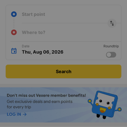
Start point
import_export
Where to?
Date
Roundtrip
Thu, Aug 06, 2026
Search