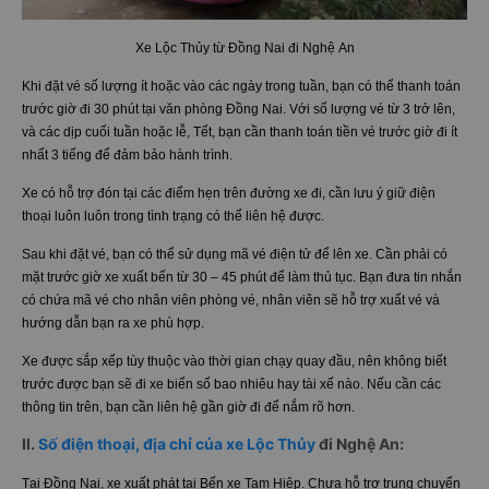
Xe Lộc Thủy từ Đồng Nai đi Nghệ An
Khi đặt vé số lượng ít hoặc vào các ngày trong tuần, bạn có thể thanh toán
trước giờ đi 30 phút tại văn phòng Đồng Nai. Với số lượng vé từ 3 trở lên,
và các dịp cuối tuần hoặc lễ, Tết, bạn cần thanh toán tiền vé trước giờ đi ít
nhất 3 tiếng để đảm bảo hành trình.
Xe có hỗ trợ đón tại các điểm hẹn trên đường xe đi, cần lưu ý giữ điện
thoại luôn luôn trong tình trạng có thể liên hệ được.
Sau khi đặt vé, bạn có thể sử dụng mã vé điện tử để lên xe. Cần phải có
mặt trước giờ xe xuất bến từ 30 – 45 phút để làm thủ tục. Bạn đưa tin nhắn
có chứa mã vé cho nhân viên phòng vé, nhân viên sẽ hỗ trợ xuất vé và
hướng dẫn bạn ra xe phù hợp.
Xe được sắp xếp tùy thuộc vào thời gian chạy quay đầu, nên không biết
trước được bạn sẽ đi xe biển số bao nhiêu hay tài xế nào. Nếu cần các
thông tin trên, bạn cần liên hệ gần giờ đi để nắm rõ hơn.
II.
Số điện thoại, địa chỉ của xe Lộc Thủy
đi Nghệ An:
Tại Đồng Nai, xe xuất phát tại Bến xe Tam Hiệp. Chưa hỗ trợ trung chuyển