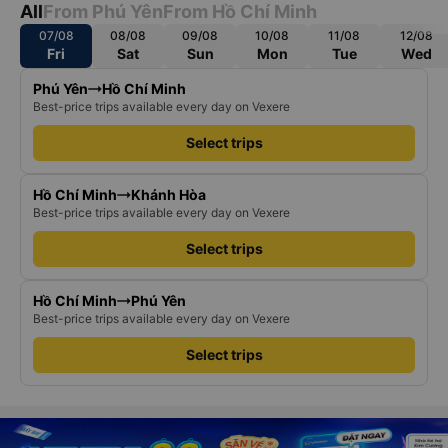
All
From Phú Yên
From Hồ Chí Minh
07/08
08/08
09/08
10/08
11/08
12/08
Fri
Sat
Sun
Mon
Tue
Wed
Phú Yên
Hồ Chí Minh
Best-price trips available every day on Vexere
Select trips
Hồ Chí Minh
Khánh Hòa
Best-price trips available every day on Vexere
Select trips
Hồ Chí Minh
Phú Yên
Best-price trips available every day on Vexere
Select trips