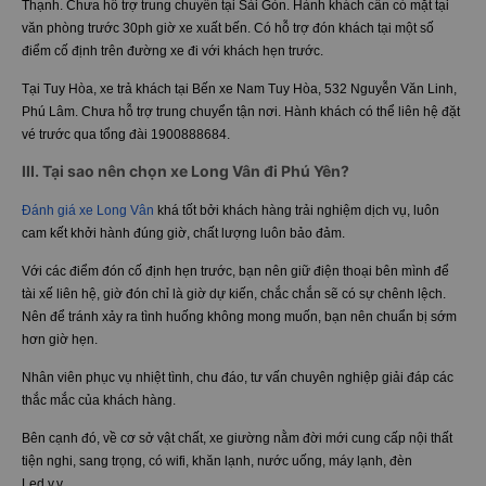
II.
Số điện thoại, địa chỉ của xe Long Vân
đi Phú Yên:
Tại Sài Gòn, xe xuất phát tại bãi xe 24/24, 291 Đinh Bộ Lĩnh, P.26, Q. Bình
Thạnh. Chưa hỗ trợ trung chuyển tại Sài Gòn. Hành khách cần có mặt tại
văn phòng trước 30ph giờ xe xuất bến. Có hỗ trợ đón khách tại một số
điểm cố định trên đường xe đi với khách hẹn trước.
Tại Tuy Hòa, xe trả khách tại Bến xe Nam Tuy Hòa, 532 Nguyễn Văn Linh,
Phú Lâm. Chưa hỗ trợ trung chuyển tận nơi. Hành khách có thể liên hệ đặt
vé trước qua tổng đài 1900888684.
III. Tại sao nên chọn xe Long Vân đi Phú Yên?
Đánh giá xe Long Vân
khá tốt bởi khách hàng trải nghiệm dịch vụ, luôn
cam kết khởi hành đúng giờ, chất lượng luôn bảo đảm.
Với các điểm đón cố định hẹn trước, bạn nên giữ điện thoại bên mình để
tài xế liên hệ, giờ đón chỉ là giờ dự kiến, chắc chắn sẽ có sự chênh lệch.
Nên để tránh xảy ra tình huống không mong muốn, bạn nên chuẩn bị sớm
hơn giờ hẹn.
Nhân viên phục vụ nhiệt tình, chu đáo, tư vấn chuyên nghiệp giải đáp các
thắc mắc của khách hàng.