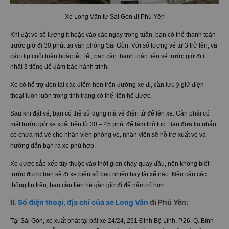
Xe Long Vân từ Sài Gòn đi Phú Yên
Khi đặt vé số lượng ít hoặc vào các ngày trong tuần, bạn có thể thanh toán
trước giờ đi 30 phút tại văn phòng Sài Gòn. Với số lượng vé từ 3 trở lên, và
các dịp cuối tuần hoặc lễ, Tết, bạn cần thanh toán tiền vé trước giờ đi ít
nhất 3 tiếng để đảm bảo hành trình.
Xe có hỗ trợ đón tại các điểm hẹn trên đường xe đi, cần lưu ý giữ điện
thoại luôn luôn trong tình trạng có thể liên hệ được.
Sau khi đặt vé, bạn có thể sử dụng mã vé điện tử để lên xe. Cần phải có
mặt trước giờ xe xuất bến từ 30 – 45 phút để làm thủ tục. Bạn đưa tin nhắn
có chứa mã vé cho nhân viên phòng vé, nhân viên sẽ hỗ trợ xuất vé và
hướng dẫn bạn ra xe phù hợp.
Xe được sắp xếp tùy thuộc vào thời gian chạy quay đầu, nên không biết
trước được bạn sẽ đi xe biển số bao nhiêu hay tài xế nào. Nếu cần các
thông tin trên, bạn cần liên hệ gần giờ đi để nắm rõ hơn.