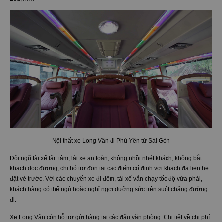
Bên cạnh đó, về cơ sở vật chất, xe giường nằm đời mới cung cấp nội thất
tiện nghi, sang trọng, có wifi, khăn lạnh, nước uống, máy lạnh, đèn
Led,v.v…
Nội thất xe Long Vân đi Phú Yên từ Sài Gòn
Đội ngũ tài xế tận tâm, lái xe an toàn, không nhồi nhét khách, không bắt
khách dọc đường, chỉ hỗ trợ đón tại các điểm cố định với khách đã liên hệ
đặt vé trước. Với các chuyến xe đi đêm, tài xế vẫn chạy tốc độ vừa phải,