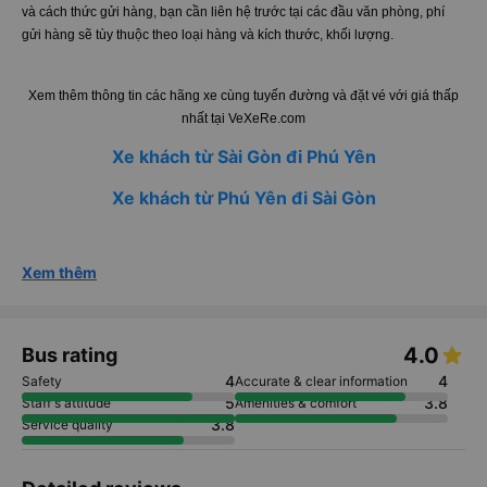
khách hàng có thể ngủ hoặc nghỉ ngơi dưỡng sức trên suốt chặng đường
đi.
Xe Long Vân còn hỗ trợ gửi hàng tại các đầu văn phòng. Chi tiết về chi phí
và cách thức gửi hàng, bạn cần liên hệ trước tại các đầu văn phòng, phí
gửi hàng sẽ tùy thuộc theo loại hàng và kích thước, khối lượng.
Xem thêm thông tin các hãng xe cùng tuyến đường và đặt vé với giá thấp
nhất tại VeXeRe.com
Xe khách từ Sài Gòn đi Phú Yên
Xe khách từ Phú Yên đi Sài Gòn
Xem thêm
4.0
Bus rating
4
4
Safety
Accurate & clear information
5
3.8
Staff's attitude
Amenities & comfort