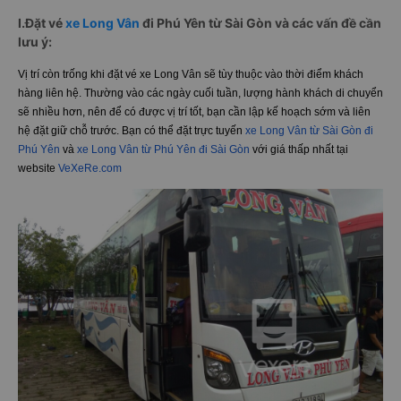
lượng. Cung cấp nhiều chuyến xe trong ngày, hành khách có thể dễ dàng
lựa chọn khung giờ phù hợp. Long Vân ngày càng cố gắng để hoàn thiện
hơn chất lượng xe. Cũng như nỗ lực về dịch vụ, mong muốn mang đến
chất lượng tốt nhất cho hành khách.
I.Đặt vé
xe Long Vân
đi Phú Yên từ Sài Gòn và các vấn đề cần
lưu ý:
Vị trí còn trống khi đặt vé xe Long Vân sẽ tùy thuộc vào thời điểm khách
hàng liên hệ. Thường vào các ngày cuối tuần, lượng hành khách di chuyển
sẽ nhiều hơn, nên để có được vị trí tốt, bạn cần lập kế hoạch sớm và liên
hệ đặt giữ chỗ trước. Bạn có thể đặt trực tuyến
xe Long Vân từ Sài Gòn đi
Phú Yên
và
xe Long Vân từ Phú Yên đi Sài Gòn
với giá thấp nhất tại
website
VeXeRe.com