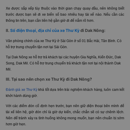
Xe được sắp xếp tùy thuộc vào thời gian chạy quay đầu, nên không biết
trước được bạn sẽ đi xe biển số bao nhiêu hay tài xế nào. Nếu cần các
thông tin trên, bạn cần liên hệ gần giờ đi để nắm rõ hơn.
II.
Số điện thoại, địa chỉ của xe Thư Kỳ
đi Dak Nông:
Văn phòng chính của xe Thư Kỳ ở Sài Gòn ở số 01 Bắc Hải, Tân Bình. Có
hỗ trợ trung chuyển tận nơi tại Sài Gòn.
Tại Dak Nông xe hỗ trợ trả khách tại các huyện Gia Nghĩa, Kiến Đức, Dak
Song, Dak Mil. Có hỗ trợ trung chuyển trả khách tận nơi tại nội thành Dak
Mil.
III. Tại sao nên chọn xe Thư Kỳ đi Dak Nông?
Đánh giá xe Thư Kỳ
khá tốt dựa trên trài nghiệm khách hàng, luôn cam kết
khởi hành đúng giờ.
Với các điểm đón cố định hẹn trước, bạn nên giữ điện thoại bên mình để
tài xế liên hệ, giờ đón chỉ là giờ dự kiến, chắc chắn sẽ có sự chênh lệch.
Nên để tránh xảy ra tình huống không mong muốn, bạn nên chuẩn bị sớm
hơn giờ hẹn.