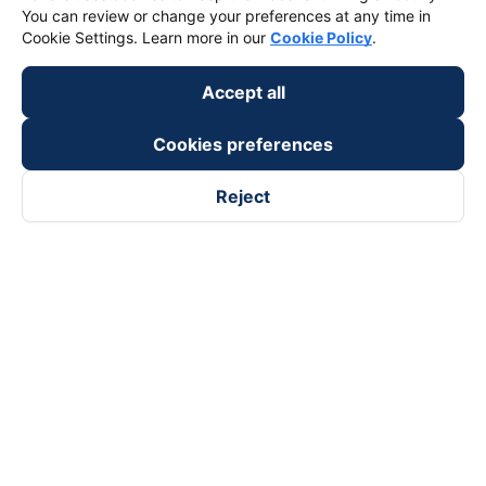
keyboard_arrow_down
Support
You can review or change your preferences at any time in
Cookie Settings. Learn more in our
Cookie Policy
.
keyboard_arrow_down
Become a Partner
Accept all
Payment partners
Cookies preferences
Reject