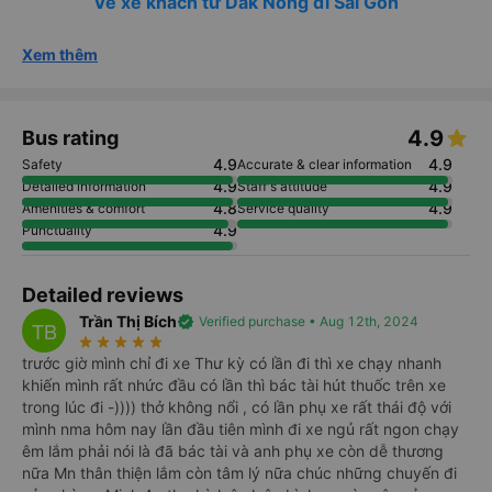
Vé xe khách từ Dak Nông đi Sài Gòn
Xem thêm
4.9
Bus rating
4.9
4.9
Safety
Accurate & clear information
4.9
4.9
Detailed information
Staff's attitude
4.8
4.9
Amenities & comfort
Service quality
4.9
Punctuality
Detailed reviews
Trần Thị Bích
verified
Verified purchase • Aug 12th, 2024
TB
star_rate
star_rate
star_rate
star_rate
star_rate
trước giờ mình chỉ đi xe Thư kỳ có lần đi thì xe chạy nhanh
khiến mình rất nhức đầu có lần thì bác tài hút thuốc trên xe
trong lúc đi -)))) thở không nổi , có lần phụ xe rất thái độ với
mình nma hôm nay lần đầu tiên mình đi xe ngủ rất ngon chạy
êm lắm phải nói là đã bác tài và anh phụ xe còn dễ thương
nữa Mn thân thiện lắm còn tâm lý nữa chúc những chuyến đi