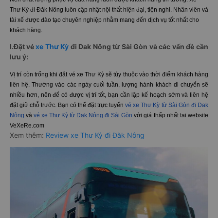
Thư Kỳ đi Đăk Nông luôn cập nhật nội thất hiện đại, tiện nghi. Nhân viên và
tài xế được đào tạo chuyên nghiệp nhằm mang đến dịch vụ tốt nhất cho
khách hàng.
I.Đặt vé
xe Thư Kỳ
đi Dak Nông từ Sài Gòn và các vấn đề cần
lưu ý:
Vị trí còn trống khi đặt vé xe Thư Kỳ sẽ tùy thuộc vào thời điểm khách hàng
liên hệ. Thường vào các ngày cuối tuần, lượng hành khách di chuyển sẽ
nhiều hơn, nên để có được vị trí tốt, bạn cần lập kế hoạch sớm và liên hệ
đặt giữ chỗ trước. Bạn có thể đặt trực tuyến
vé xe Thư Kỳ từ Sài Gòn đi Dak
Nông
và
vé xe Thư Kỳ từ Dak Nông đi Sài Gòn
với giá thấp nhất tại website
VeXeRe.com
Xem thêm:
Review xe Thư Kỳ đi Đăk Nông