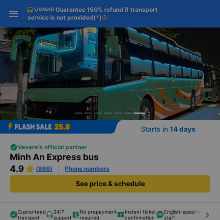
Guarantee 150% refund if transport
Download Vexere app!
Get the FREE app
Open
Open
service is not provided
(
*
)
info
Get exclusive member benefits
-30k/seat flight booking only on
Vexere app
Starts in
14 days
Vexere's official partner
Minh An Express bus
4.9
(866)
Phone numbers
See price & schedule
Guaranteed
24/7
No prepayment
Instant ticket
English-speaking
keyboard_arrow_right
transport
support
required
confirmation
staff