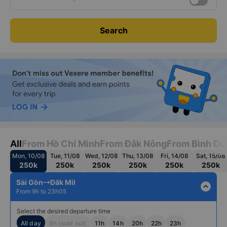
Search
All
From Hồ Chí Minh
From Đắk Nông
From Bình D
Mon, 10/08
Tue, 11/08
Wed, 12/08
Thu, 13/08
Fri, 14/08
Sat, 15/08
250k
250k
250k
250k
250k
250k
Sài Gòn
Đăk Mil
expand_less
From 9h to 23h05
Select the desired departure time
All day
9h (sold out)
11h
14h
20h
22h
23h