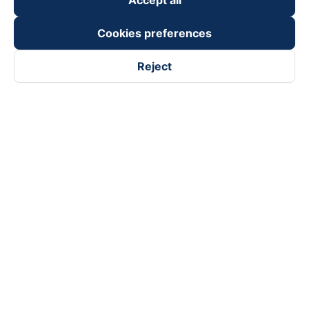
Accept all
Cookies preferences
Reject
Follow us on
Facebook
Tiktok
Youtube
Vexere Services Trading Company Limited
Registered address: 8C Chu Đong Tu, Tan Son Nhat Ward, Ho
Chi Minh City, Vietnam
Contact address
:
2nd floor, building H3 Circo Hoang Dieu,
384 Hoang Dieu, Khanh Hoi Ward, Ho Chi Minh City, Vietnam
3rd Floor, 101 Lang Ha Building, Lang Ward, Hanoi, Vietnam
Business Registration No. 0315133726 issued by Department
of Planning and Investment of Ho Chi Minh City on 27th June,
2018
Copyright © 2025 of Vexere.com