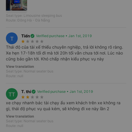
Start point
Seat type: Limousine sleeping bus
import_export
Route: Đông Hà - Đà Nẵng
Where to?
Tiến
verified
Verified purchase • Jan 1st, 2019
T
star_rate
star_rate
star_rate
star_rate
star_rate
Date
Roundtrip
Thái độ của tài xế thiếu chuyên nghiệp, trả lời không rõ ràng.
Thu, Aug 06, 2026
Xe hẹn 17-18h tối đi mà tới 20h tối vẫn chưa tới nơi. Lúc nào
cũng bảo gần tới. Khó chấp nhận kiểu phục vụ này
View translation
Search
Seat type: Normal seater bus
Route: null
T. thi
verified
Verified purchase • Jan 1st, 2019
TT
star_rate
star_rate
star_rate
star_rate
star_rate
xe chạy nhanh bác tài chạy ẩu xem khách trên xe không ra
gì, thái độ phục vụ quá kém, sẽ không đi xe này lần 2
View translation
Seat type: Normal seater bus
Route: null