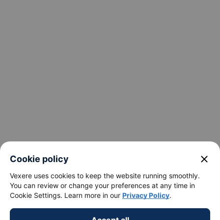
keyboard_arrow_down
Support
keyboard_arrow_down
Become a Partner
Payment partners
close
Cookie policy
Vexere uses cookies to keep the website running smoothly.
You can review or change your preferences at any time in
Cookie Settings. Learn more in our
Privacy Policy
.