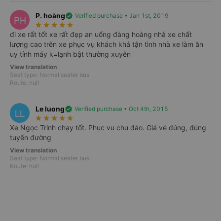
All
From Quảng Trị
From Thừa Thiên Huế
From Đà 
P. hoàng
verified
Verified purchase • Jan 1st, 2019
PH
06/08
07/08
08/08
09/08
10/08
11/08
star_rate
star_rate
star_rate
star_rate
star_rate
Thu
Fri
Sat
Sun
Mon
Tue
đi xe rất tốt xe rất đẹp an uống đàng hoàng nhà xe chất
Quảng Trị
Đà Nẵng
lượng cao trên xe phục vụ khách khá tận tình nhà xe làm ăn
Best-price trips available every day on Vexere
uy tính máy k=lạnh bật thường xuyên
View translation
Select trips
Seat type: Normal seater bus
Route: null
Thừa Thiên Huế
Đà Nẵng
Best-price trips available every day on Vexere
Le luong
verified
Verified purchase • Oct 4th, 2015
LL
star_rate
star_rate
star_rate
star_rate
star_rate
Select trips
Xe Ngọc Trinh chạy tốt. Phục vu chu đáo. Giá vé đúng, đúng
tuyến đường
Thừa Thiên Huế
Quảng Trị
View translation
Best-price trips available every day on Vexere
Seat type: Normal seater bus
Route: null
Select trips
Đà Nẵng
Quảng Trị
Best-price trips available every day on Vexere