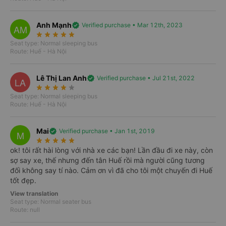
Start point
Anh Mạnh
verified
Verified purchase • Mar 12th, 2023
AM
import_export
star_rate
star_rate
star_rate
star_rate
star_rate
Seat type: Normal sleeping bus
Where to?
Route: Huế - Hà Nội
Date
Roundtrip
Lê Thị Lan Anh
verified
Verified purchase • Jul 21st, 2022
LA
Mon, Aug 10, 2026
star_rate
star_rate
star_rate
star_rate
star_rate
Seat type: Normal sleeping bus
Route: Huế - Hà Nội
Search
Mai
verified
Verified purchase • Jan 1st, 2019
M
star_rate
star_rate
star_rate
star_rate
star_rate
ok! tôi rất hài lòng với nhà xe các bạn! Lần đầu đi xe này, còn
sợ say xe, thế nhưng đến tân Huế rồi mà người cũng tương
đối không say tí nào. Cảm ơn vì đã cho tôi một chuyến đi Huế
tốt đẹp.
View translation
Seat type: Normal seater bus
Route: null