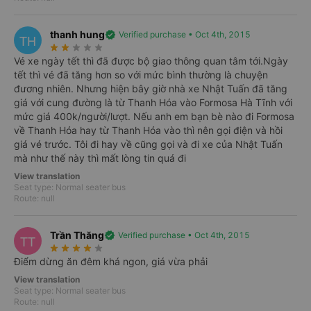
provided (
*
).
Conditions apply
24/7 support
thanh hung
verified
Verified purchase • Oct 4th, 2015
TH
Dedicated hotline staff for prompt advice and aid during
star_rate
star_rate
star_rate
star_rate
star_rate
issues or emergencies.
Vé xe ngày tết thì đã được bộ giao thông quan tâm tới.Ngày
Seat pre-selection
tết thì vé đã tăng hơn so với mức bình thường là chuyện
đương nhiên. Nhưng hiện bây giờ nhà xe Nhật Tuấn đã tăng
Select desired pick-up and drop-off points.
giá với cung đường là từ Thanh Hóa vào Formosa Hà Tĩnh với
Accurate information
mức giá 400k/người/lượt. Nếu anh em bạn bè nào đi Formosa
Bus operators continually update schedules and prices.
về Thanh Hóa hay từ Thanh Hóa vào thì nên gọi điện và hồi
Attractive deals
giá vé trước. Tôi đi hay về cũng gọi và đi xe của Nhật Tuấn
Thousands of coupons with FlashSale, Early bird, and
mà như thế này thì mất lòng tin quá đi
Last minute booking sales.
View translation
Seat type: Normal seater bus
Route: null
Introduction
Phone numbers
Tet ticket
Trần Thăng
verified
Verified purchase • Oct 4th, 2015
TT
Nhat Tuan bus Information
star_rate
star_rate
star_rate
star_rate
star_rate
Điểm dừng ăn đêm khá ngon, giá vừa phải
VeXeRe.com mở bán vé trực tuyến xe Nhật Tuấn đi Huế từ Hà Nội
View translation
Seat type: Normal seater bus
Xe Nhật Tuấn
đi Huế đã và đang từng bước giành được sự tín nhiệm từ
Route: null
phía khách hàng. Với phương châm đặt sự an toàn của hành khách lên