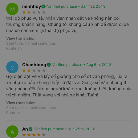
All
From Hà Nội
From Thừa Thiên Huế
From Quảng 
minhhuy
verified
Verified purchase • Jan 1st, 2019
M
10/08
11/08
12/08
13/08
14/08
15/08
star_rate
star_rate
star_rate
star_rate
star_rate
Mon
Tue
Wed
Thu
Fri
Sat
thái độ phục vụ tệ, nhân viên nhận đặt vé không nên coi
thường khách hàng. Chúng tôi không câu xinh để được đi xe
Hà Nội
Hà Tĩnh
nhà xe nên xem lại thái độ phục vụ
Best-price trips available every day on Vexere
View translation
Seat type: Normal seater bus
Select trips
Route: null
Hà Nội
Quảng Bình
Chanhtong
verified
Verified purchase • Aug 6th, 2018
C
Best-price trips available every day on Vexere
star_rate
star_rate
star_rate
star_rate
star_rate
Gọi điện đặt vé và lấy số giường cho số đt văn phòng, lúc ra
Select trips
xe phụ xe bảo không thấy số đặt vé. Gọi lại số văn phòng thì
văn phòng đổi lỗi cho người khác trực, không biết, không chịu
Hà Nội
Quảng Trị
trách nhiệm. Thất vọng với nhà xe Nhật Tuấn!
Best-price trips available every day on Vexere
View translation
Seat type: Normal seater bus
Select trips
Route: null
Hà Nội
Thừa Thiên Huế
An
verified
Verified purchase • Jun 29th, 2018
A
Best-price trips available every day on Vexere
star_rate
star_rate
star_rate
star_rate
star_rate