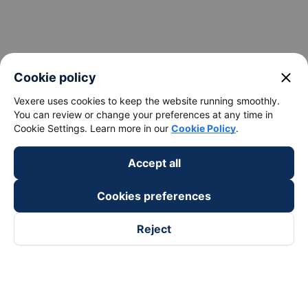
close
Cookie policy
Vexere uses cookies to keep the website running smoothly.
You can review or change your preferences at any time in
Cookie Settings. Learn more in our
Cookie Policy
.
Accept all
Cookies preferences
Reject
Follow us on
Facebook
Tiktok
Youtube
Vexere Services Trading Company Limited