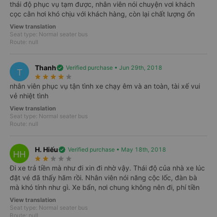
thái độ phục vụ tạm được, nhân viên nói chuyện vơi khách
Select trips
cọc cằn hơi khó chịu với khách hàng, còn lại chất lượng ổn
View translation
Thừa Thiên Huế
Hà Nội
Seat type: Normal seater bus
Best-price trips available every day on Vexere
Route: null
Select trips
Thanh
verified
Verified purchase • Jun 29th, 2018
T
star_rate
star_rate
star_rate
star_rate
star_rate
See 3 more routes
nhân viên phục vụ tận tình xe chạy êm và an toàn, tài xế vui
vẻ nhiệt tình
View translation
Seat type: Normal seater bus
Route: null
H. Hiếu
verified
Verified purchase • May 18th, 2018
HH
star_rate
star_rate
star_rate
star_rate
star_rate
Đi xe trả tiền mà như đi xin đi nhờ vậy. Thái độ của nhà xe lúc
đặt vé đã thấy hãm rồi. Nhân viên nói năng cộc lốc, đàn bà
Benefits of booking on Vexere
mà khó tính như gì. Xe bẩn, nơi chung không nên đi, phí tiền
Guaranteed transport
View translation
Bus operators receive your booking information instantly.
Seat type: Normal seater bus
Route: null
Guarantee 150% refund if transport service is not