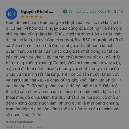
hàng đầu, hãng xe Nhật Tuấn đã đầu tư đoàn xe giường nằm tiện nghi
Nguyễn Khánh
verified
Verified purchase • Oct 4th, 2015
cùng đội ngũ tài xế chuyên nghiệp đầy kinh nghiệm. Điểm dừng ăn đêm do
KH
star_rate
star_rate
star_rate
star_rate
star_rate
Hương
hãng xe khách Nhật Tuấn tuyển chọn có những món ăn ngon, giá vừa phải
Hôm đó mình vào Huế bằng xe Nhật Tuấn và lúc ra Hà Nội thì
sẽ mang đến những phút giây thư giãn cho quý khách.
đi Camel (vì hôm đó là ngày cuối cùng của đợt nghỉ lễ nên giá
I.Đặt vé
xe Nhật Tuấn đi Huế
từ Hà Nội và các vấn đề cần lưu
nhà xe nào cũng tăng lên 500k, thôi thì chọn luôn xe đắt nhất
đi cho nó lành, giá vé Camel ngày 4/5 là 550k/người). Vì đã đi
ý:
cả 2 xe nên mình có thể đưa ra nhận xét một cách khách
Vị trí còn trống khi đặt vé xe Nhật Tuấn sẽ tùy thuộc vào thời điểm khách
quan nhất. Xe Nhật Tuấn mặc dù giá rẻ nhất trong số tất cả
hàng liên hệ. Thường vào các ngày cuối tuần, lượng hành khách di chuyển
các chuyến xe vào Huế, nhưng chất lượng xe rất ok, nội thất
bên trong không khác gì Camel, WC thì thơm mùi downy =))),
sẽ nhiều hơn, nên để có được vị trí tốt, bạn cần lập kế hoạch sớm và liên
mặc dù đi đêm nằm hơi xóc nhưng với chất lượng và thái độ
hệ đặt giữ chỗ trước.
phục vụ thì mình rất hài lòng. Trên xe có sẵn nước, khăn ướt
và card của nhà xe, xe chạy đúng giờ, khởi hành lúc 5h từ HN
và khoảng 7h30 sáng hôm sau là đã có mặt ở Huế. Đặc biệt
thái độ của nhân viên chạy xe cũng như nhân viên đặt vé rất
thoải mái, dễ chịu. Điểm trừ duy nhất là xe hơi xóc, và chỗ ăn
đêm không được ngon lắm, nhưng cũng là mặt bằng chung,
trạm ăn đêm ở chỗ nào cũng thế cả. Lần sau nếu đi mình vẫn
sẽ chọn Nhật Tuấn
View translation
Seat type: Normal seater bus