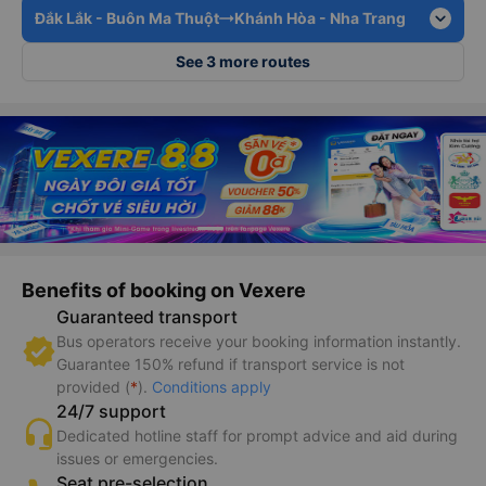
expand_more
Gia Lai - Pleiku
Khánh Hòa - Nha Trang
expand_more
Gia Lai - Pleiku
Ninh Thuận - Phan Rang-Tháp Chàm
expand_more
Đắk Lắk - Buôn Ma Thuột
Khánh Hòa - Nha Trang
See 3 more routes
Benefits of booking on Vexere
Guaranteed transport
Bus operators receive your booking information instantly.
Guarantee 150% refund if transport service is not
provided (
*
).
Conditions apply