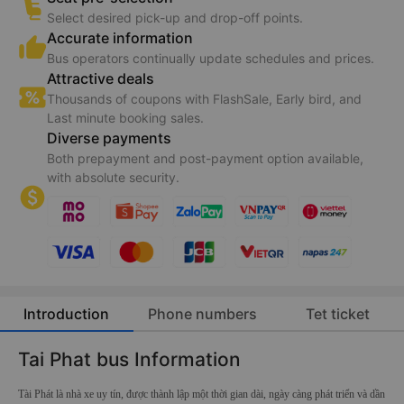
24/7 support
Dedicated hotline staff for prompt advice and aid during
issues or emergencies.
Seat pre-selection
Select desired pick-up and drop-off points.
Accurate information
Bus operators continually update schedules and prices.
Attractive deals
Thousands of coupons with FlashSale, Early bird, and
Last minute booking sales.
Diverse payments
Both prepayment and post-payment option available,
with absolute security.
Introduction
Phone numbers
Tet ticket