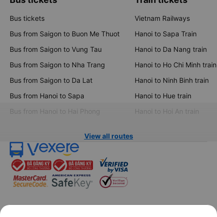
Bus tickets
Train tickets
Bus tickets
Vietnam Railways
Bus from Saigon to Buon Me Thuot
Hanoi to Sapa Train
Bus from Saigon to Vung Tau
Hanoi to Da Nang train
Bus from Saigon to Nha Trang
Hanoi to Ho Chi Minh train
Bus from Saigon to Da Lat
Hanoi to Ninh Binh train
Bus from Hanoi to Sapa
Hanoi to Hue train
Bus from Hanoi to Hai Phong
Hanoi to Hoi An train
View all routes