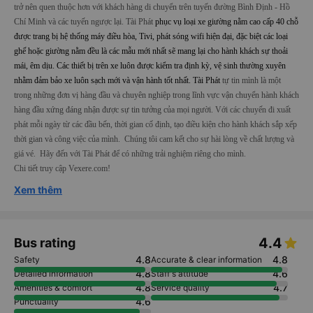
Tai Phat bus Information
Tài Phát là nhà xe uy tín, được thành lập một thời gian dài, ngày càng phát triển và dần
trở nên quen thuộc hơn với khách hàng di chuyển trên tuyến đường Bình Định - Hồ
Chí Minh và các tuyến ngược lại. Tài Phát
phục vụ loại xe giường nằm cao cấp 40 chỗ
được trang bị hệ thống máy điều hòa, Tivi, phát sóng wifi hiện đại, đặc biệt các loại
ghế hoặc giường nằm đều là các mẫu mới nhất sẽ mang lại cho hành khách sự thoải
mái, êm dịu. Các thiết bị trên xe luôn được kiểm tra định kỳ, vệ sinh thường xuyên
nhằm đảm bảo xe luôn sạch mới và vận hành tốt nhất
. Tài Phát
tự tin mình là một
trong những đơn vị hàng đầu và chuyên nghiệp trong lĩnh vực vận chuyển hành khách
hàng đầu xứng đáng nhận được sự tin tưởng của mọi người.
Với các chuyến đi xuất
phát mỗi ngày từ các đầu bến, thời gian cố định, tạo điều kiện cho hành khách sắp xếp
thời gian và công việc của mình. Chúng tôi cam kết cho sự hài lòng về chất lượng và
giá vé. Hãy đến với Tài Phát để có những trải nghiệm riêng cho mình.
Chi tiết truy cập Vexere.com!
Xem thêm
4.4
Bus rating
4.8
4.8
Safety
Accurate & clear information