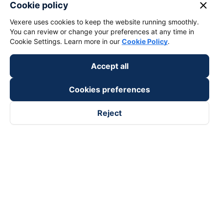
close
Cookie policy
Vexere uses cookies to keep the website running smoothly.
You can review or change your preferences at any time in
keyboard_arrow_down
About Us
Cookie Settings. Learn more in our
Cookie Policy
.
keyboard_arrow_down
Support
Accept all
Cookies preferences
keyboard_arrow_down
Become a Partner
Reject
Payment partners