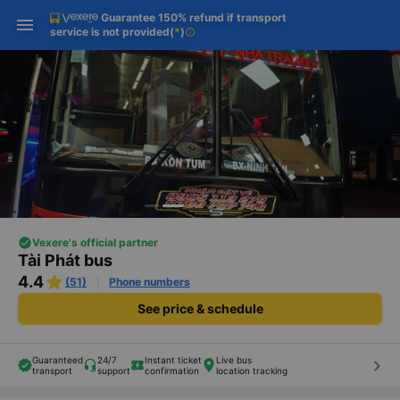
Download Vexere app!
Open
Get exclusive member benefits
Guarantee 150% refund if transport
Get the FREE app
Open
service is not provided
(
*
)
info
-30k/seat flight booking only on
Vexere app
Vexere's official partner
Tài Phát bus
4.4
(51)
Phone numbers
See price & schedule