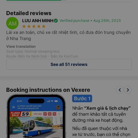
4.8
4.6
Detailed information
Staff's attitude
4.8
4.7
Amenities & comfort
Service quality
4.6
Punctuality
Detailed reviews
LUU ANH MINH
verified
Verified purchase • Aug 26th, 2025
AM
star_rate
star_rate
star_rate
star_rate
star_rate
Lái xe an toàn, chủ xe rất nhiệt tình, có đưa đón trung chuyển
ở Nha Trang
View translation
Seat type: Normal sleeping bus
Route: Bến Xe Ninh Sơn - Bến Xe KonTum
See all 51 reviews
keyboard_arrow_left
keyboard_arrow_right
Booking instructions on Vexere