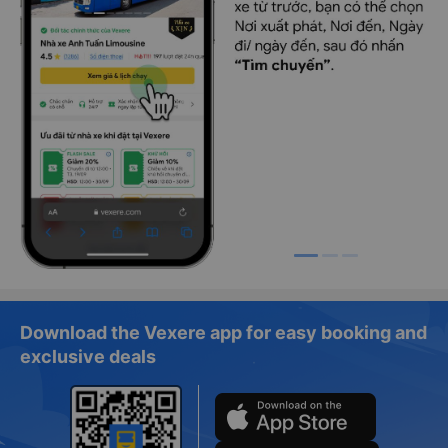
Download the Vexere app for easy booking and
exclusive deals