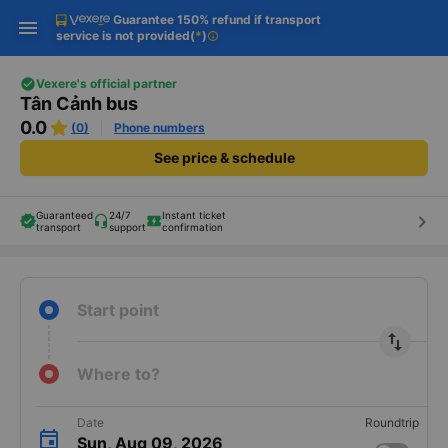
Guarantee 150% refund if transport
Download Vexere app!
Get the FREE app
Open
Open
service is not provided
(
*
)
info
Get exclusive member benefits
-30k/seat flight booking only on
Vexere app
Vexere's official partner
Tân Cảnh bus
0.0
(0)
Phone numbers
See price & schedule
Guaranteed
24/7
Instant ticket
keyboard_arrow_right
transport
support
confirmation
Start point
import_export
Where to?
Date
Roundtrip
Sun, Aug 09, 2026