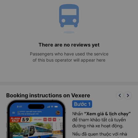
directions_bus
There are no reviews yet
Passengers who have used the service
of this bus operator will appear here
keyboard_arrow_left
keyboard_arrow_right
Booking instructions on Vexere