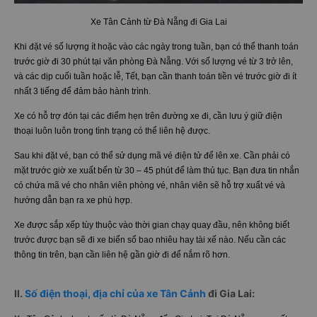
Xe Tân Cảnh từ Đà Nẵng đi Gia Lai
Khi đặt vé số lượng ít hoặc vào các ngày trong tuần, bạn có thể thanh toán
trước giờ đi 30 phút tại văn phòng Đà Nẵng. Với số lượng vé từ 3 trở lên,
và các dịp cuối tuần hoặc lễ, Tết, bạn cần thanh toán tiền vé trước giờ đi ít
nhất 3 tiếng để đảm bảo hành trình.
Xe có hỗ trợ đón tại các điểm hẹn trên đường xe đi, cần lưu ý giữ điện
thoại luôn luôn trong tình trạng có thể liên hệ được.
Sau khi đặt vé, bạn có thể sử dụng mã vé điện tử để lên xe. Cần phải có
mặt trước giờ xe xuất bến từ 30 – 45 phút để làm thủ tục. Bạn đưa tin nhắn
có chứa mã vé cho nhân viên phòng vé, nhân viên sẽ hỗ trợ xuất vé và
hướng dẫn bạn ra xe phù hợp.
Xe được sắp xếp tùy thuộc vào thời gian chạy quay đầu, nên không biết
trước được bạn sẽ đi xe biển số bao nhiêu hay tài xế nào. Nếu cần các
thông tin trên, bạn cần liên hệ gần giờ đi để nắm rõ hơn.
II.
Số điện thoại, địa chỉ của xe Tân Cảnh
đi Gia Lai: