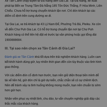
Xe Tân Cảnh chạy tuyến từ Đà Nẵng đến Gia Lai. Tại Đà Nẵng, xe xuất
phát tại Bến xe T
rung Tâm Đà Nẵng 185 Tôn Đức Thắng, P. Hòa Minh, Liên
Chiểu. Chưa hỗ trợ trung chuyển khách tận nơi. Chỉ đón khách tại các
điểm cố định trên cung đường xe đi.
Tại Gia Lai, xe trả khách tại
43 Lý Nam Đế, Phường Trà Bá, Pleiku
. Xe còn
về đến Chư Puh Gia Lai. Có hỗ trợ trung chuyển tận nơi tại Chư Puh
Khách hàng có thể liên hệ đặt vé trước tại văn phòng hoặc gọi tổng đài
1900888684.
III. Tại sao nên chọn xe Tân Cảnh đi Gia Lai?
Đánh giá xe Tân Cảnh
khá tốt dựa trên trài nghiệm khách hàng. Luôn cam
kết khởi hành đúng giờ, tuy nhiên thời gian đến còn tùy thuộc vào tình hình
giao thông.
Với các điểm đón cố định hẹn trước, bạn nên giữ điện thoại bên mình để
tài xế liên hệ, giờ đón chỉ là giờ dự kiến, chắc chắn sẽ có sự chênh lệch.
Nên để tránh xảy ra tình huống không mong muốn, bạn nên chuẩn bị sớm
hơn giờ hẹn.
Nhân viên phục vụ nhiệt tình, chu đáo, tư vấn chuyên nghiệp giải đáp các
thắc mắc của khách hàng.