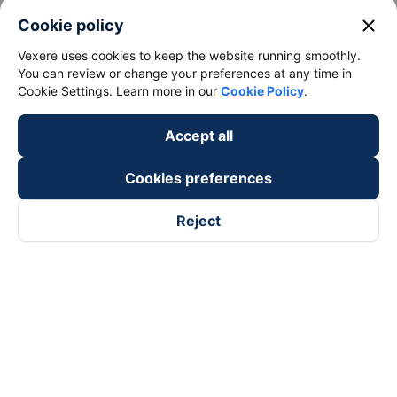
keyboard_arrow_down
About Us
close
Cookie policy
Vexere uses cookies to keep the website running smoothly.
keyboard_arrow_down
Support
You can review or change your preferences at any time in
Cookie Settings. Learn more in our
Cookie Policy
.
keyboard_arrow_down
Become a Partner
Accept all
Payment partners
Cookies preferences
Reject