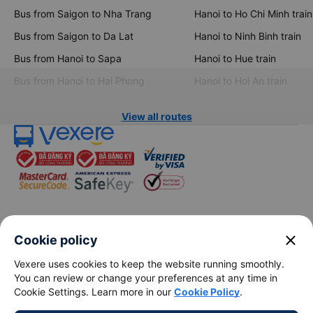
Bus from Saigon to Nha Trang
Hanoi to Ho Chi Minh train
Bus from Saigon to Da Lat
Hanoi to Ninh Binh train
Bus from Hanoi to Sapa
Hanoi to Hue train
Bus from Hanoi to Hai Phong
Hanoi to Hoi An train
View all routes
keyboard_arrow_down
About Us
close
Cookie policy
Vexere uses cookies to keep the website running smoothly.
keyboard_arrow_down
Support
You can review or change your preferences at any time in
Cookie Settings. Learn more in our
Cookie Policy
.