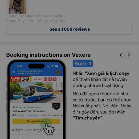
Seat type: Limousine sleeping bus
Route: Tuy Hòa - Bến xe Miền Tây
See all 698 reviews
keyboard_arrow_left
keyboard_arrow_right
Booking instructions on Vexere