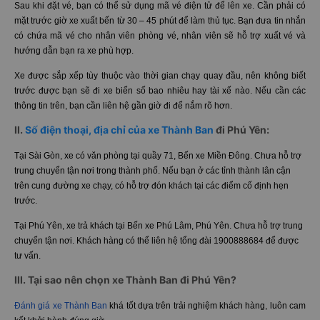
Sau khi đặt vé, bạn có thể sử dụng mã vé điện tử để lên xe. Cần phải có
mặt trước giờ xe xuất bến từ 30 – 45 phút để làm thủ tục. Bạn đưa tin nhắn
có chứa mã vé cho nhân viên phòng vé, nhân viên sẽ hỗ trợ xuất vé và
hướng dẫn bạn ra xe phù hợp.
Xe được sắp xếp tùy thuộc vào thời gian chạy quay đầu, nên không biết
trước được bạn sẽ đi xe biển số bao nhiêu hay tài xế nào. Nếu cần các
thông tin trên, bạn cần liên hệ gần giờ đi để nắm rõ hơn.
II.
Số điện thoại, địa chỉ của xe Thành Ban
đi Phú Yên:
Tại Sài Gòn, xe có văn phòng tại quầy 71, Bến xe Miền Đông. Chưa hỗ trợ
trung chuyển tận nơi trong thành phố. Nếu bạn ở các tỉnh thành lân cận
trên cung đường xe chạy, có hỗ trợ đón khách tại các điểm cố định hẹn
trước.
Tại Phú Yên, xe trả khách tại Bến xe Phú Lâm, Phú Yên. Chưa hỗ trợ trung
chuyển tận nơi. Khách hàng có thể liên hệ tổng đài 1900888684 để được
tư vấn.
III. Tại sao nên chọn xe Thành Ban đi Phú Yên?
Đánh giá xe Thành Ban
khá tốt dựa trên trải nghiệm khách hàng, luôn cam