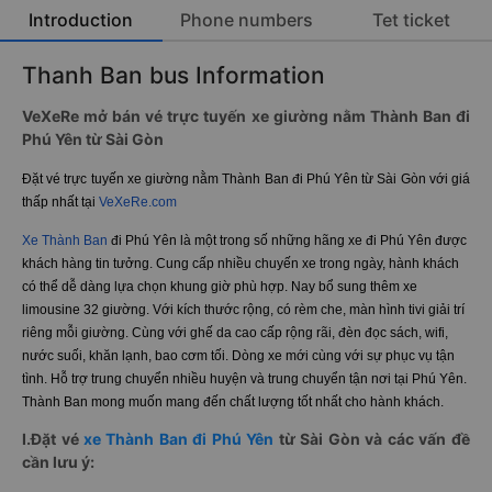
Introduction
Phone numbers
Tet ticket
Thanh Ban bus Information
VeXeRe mở bán vé trực tuyến xe giường nằm Thành Ban đi
Phú Yên từ Sài Gòn
Đặt vé trực tuyến xe giường nằm Thành Ban đi Phú Yên từ Sài Gòn với giá
thấp nhất tại
VeXeRe.com
Xe Thành Ban
đi Phú Yên là một trong số những hãng xe đi Phú Yên được
khách hàng tin tưởng. Cung cấp nhiều chuyến xe trong ngày, hành khách
có thể dễ dàng lựa chọn khung giờ phù hợp. Nay bổ sung thêm xe
limousine 32 giường. Với kích thước rộng, có rèm che, màn hình tivi giải trí
riêng mỗi giường. Cùng với ghế da cao cấp rộng rãi, đèn đọc sách, wifi,
nước suối, khăn lạnh, bao cơm tối. Dòng xe mới cùng với sự phục vụ tận
tình. Hỗ trợ trung chuyển nhiều huyện và trung chuyển tận nơi tại Phú Yên.
Thành Ban mong muốn mang đến chất lượng tốt nhất cho hành khách.
I.Đặt vé
xe Thành Ban đi Phú Yên
từ Sài Gòn và các vấn đề
cần lưu ý: