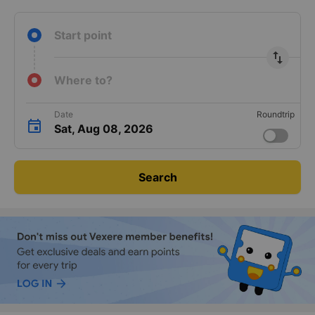
Start point
import_export
Where to?
Date
Roundtrip
Sat, Aug 08, 2026
Search