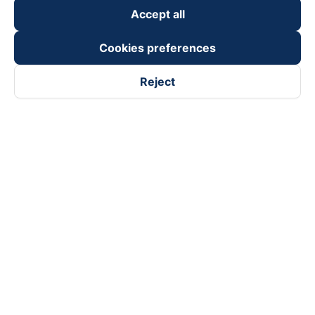
keyboard_arrow_down
Become a Partner
Accept all
Payment partners
Cookies preferences
Reject