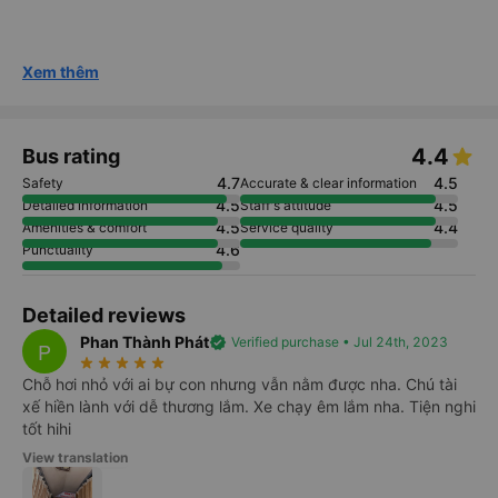
Xem thêm
4.4
Bus rating
4.7
4.5
Safety
Accurate & clear information
4.5
4.5
Detailed information
Staff's attitude
4.5
4.4
Amenities & comfort
Service quality
4.6
Punctuality
Detailed reviews
Phan Thành Phát
verified
Verified purchase • Jul 24th, 2023
P
star_rate
star_rate
star_rate
star_rate
star_rate
Chỗ hơi nhỏ với ai bự con nhưng vẫn nằm được nha. Chú tài
xế hiền lành với dễ thương lắm. Xe chạy êm lắm nha. Tiện nghi
tốt hihi
View translation