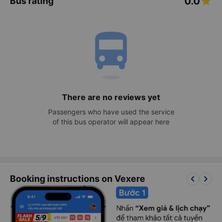
0.0
Bus rating
directions_bus
There are no reviews yet
Passengers who have used the service
of this bus operator will appear here
keyboard_arrow_left
keyboard_arrow_right
Booking instructions on Vexere