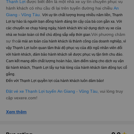
Thạnh Lợi
được biết đến là một nhà xe uy tín chuyên phục vụ
hành khách có nhu cầu đi lại trên tuyến đường hai chiều
An
Giang - Vũng Tàu
.
Với uy tín chất lượng trong nhiều năm liền, Thạnh
Lợi tự hào là người bạn đồng hành đáng tin cậy của bà con gần xa. Với
các chuyến xe chạy hàng ngày, hành khách khi sử dụng dịch vụ xe của
Với phương châm
nhà xe hoàn toàn có thể chủ động sắp xếp thời gian.
sự tho
ải mái an toàn của hành khách là thành công của doanh nghiệp, vì
vậy Thạnh Lợi luôn quan tâm thái độ phục vụ của đội ngũ nhân viên đối
với hành khách, đảm bảo hành khách sẽ được phục vụ tận tình chu đáo.
Cam kết mang đến chất lượng hoàn hảo, làm điểm sáng cho dịch vụ vận
tải hành khách, Thạnh Lợi lấy sự hài lòng của hành khách làm động lực cố
gắng.
Đến với Thạnh Lợi quyền lợi của hành khách luôn đảm bảo!
Đặt vé xe Thạnh Lợi tuyến An Giang - Vũng Tàu,
vui lòng truy
cập vexere.com!
Xem thêm