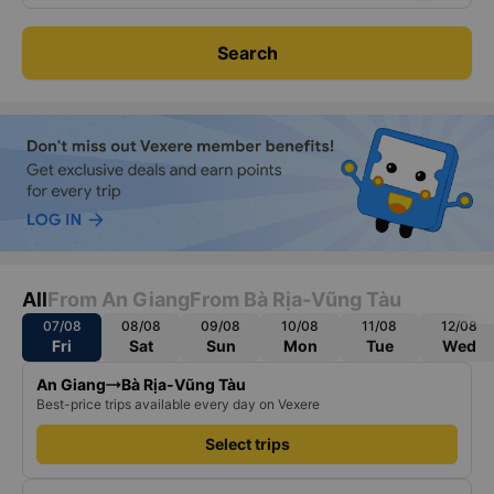
Search
All
From An Giang
From Bà Rịa-Vũng Tàu
07/08
08/08
09/08
10/08
11/08
12/08
Fri
Sat
Sun
Mon
Tue
Wed
An Giang
Bà Rịa-Vũng Tàu
Best-price trips available every day on Vexere
Select trips