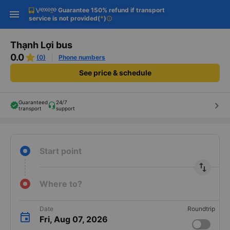
Guarantee 150% refund if transport
Download Vexere app!
Get the FREE app
Open
Open
service is not provided
(
*
)
info
Get exclusive member benefits
-30k/seat flight booking only on
Vexere app
Thạnh Lợi bus
0.0
(0)
Phone numbers
See price & schedule
Guaranteed
24/7
keyboard_arrow_right
transport
support
Start point
import_export
Where to?
Date
Roundtrip
Fri, Aug 07, 2026