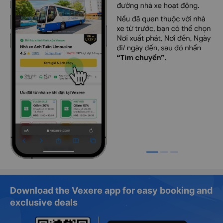
Download the Vexere app for easy booking and
exclusive deals