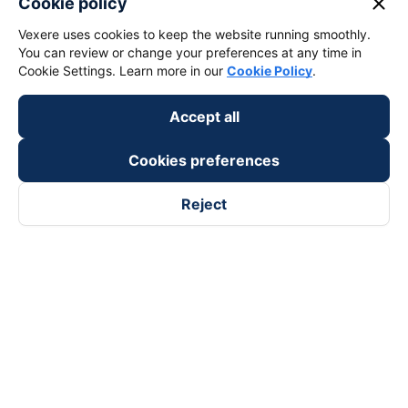
close
Cookie policy
Vexere uses cookies to keep the website running smoothly.
You can review or change your preferences at any time in
Cookie Settings. Learn more in our
Cookie Policy
.
Accept all
Cookies preferences
Reject
Follow us on
Facebook
Tiktok
Youtube
Vexere Services Trading Company Limited
Registered address: 8C Chu Đong Tu, Tan Son Nhat Ward, Ho
Chi Minh City, Vietnam
Contact address
:
2nd floor, building H3 Circo Hoang Dieu,
384 Hoang Dieu, Khanh Hoi Ward, Ho Chi Minh City, Vietnam