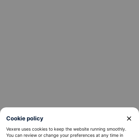
keyboard_arrow_down
About Us
keyboard_arrow_down
Support
keyboard_arrow_down
Become a Partner
Payment partners
close
Cookie policy
Vexere uses cookies to keep the website running smoothly.
You can review or change your preferences at any time in