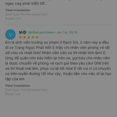
ngay cag phat triển tốt..
All
From Kiên Giang
View translation
Mon, 10/08
Tue, 11/08
Wed, 12/08
Thu, 13/08
Fri, 14/08
Sat, 15/08
Seat type: Normal seater bus
-
-
-
-
-
-
Route: null
Vi
verified
Verified purchase • Jan 1st, 2019
V
star_rate
star_rate
star_rate
star_rate
star_rate
Em là sinh viên trường sư phạm ở Rạch Sỏi, 2 năm nay e đều
đi xe Trang Ngọc Phát hết! E thấy chị nhân viên phòng vé rất
dể chịu và nhiệt tình! Nhân viên trên xe thì nhiệt tình lắm! E
từng để quên nón bảo hiểm lại trên xe, gọi báo cho nhân viên
là được chuyển về phòng vé rạch giá theo yêu cầu! Ghế trên
xe thì thoải mái lắm, phục vụ lại tốt nữa! E rất vui vì có chuyến
directions_bus
xe trên tuyến đường tốt như vậy, thuận tiện cho việc đi lại học
tập của em
View translation
Seat type: Normal seater bus
Route: null
There’s no schedule for this day yet
Let’s try checking the closer dates