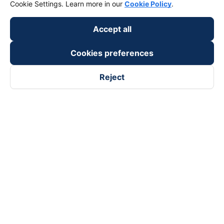
Cookie Settings. Learn more in our
Cookie Policy
.
Accept all
Cookies preferences
Reject
Follow us on
Facebook
Tiktok
Youtube
Vexere Services Trading Company Limited
Registered address: 8C Chu Đong Tu, Tan Son Nhat Ward, Ho
Chi Minh City, Vietnam
Contact address
:
2nd floor, building H3 Circo Hoang Dieu,
384 Hoang Dieu, Khanh Hoi Ward, Ho Chi Minh City, Vietnam
3rd Floor, 101 Lang Ha Building, Lang Ward, Hanoi, Vietnam
Business Registration No. 0315133726 issued by Department
of Planning and Investment of Ho Chi Minh City on 27th June,
2018