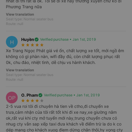
nhất đi thì rất là ok. Tôi sẽ đi xe này thường xuyên chứ ko đi
Phương Trang nữa
Start point
View translation
Seat type: Normal seater bus
import_export
Route: null
Where to?
Huyền
verified
Verified purchase • Jan 1st, 2019
H
star_rate
star_rate
star_rate
star_rate
star_rate
Date
Roundtrip
Xe Trang Ngọc Phát giá vé ổn, chất lượng xe tốt, mới ngồ êm
Mon, Aug 10, 2026
không có gì phàn nàn, wifi đầy đủ, còn chất lượng phục rất
0k, chu đáo, nhiệt tình, dễ chịu vs hành khách.
View translation
Search
Seat type: Normal seater bus
Route: null
O. Pham
verified
Verified purchase • Jan 1st, 2019
OP
star_rate
star_rate
star_rate
star_rate
star_rate
2-5 vua roi tôi đi chuyên hà tien về ctho,đi chuyến xe
trưa,cảm nhận của tôi rất tốt khi đi xe nay,xe giường nằm
ok,rất vui khi cty mở tuyến mới này,trung chuyển chưa có
nhug cty vẫn sap xếp taxi đưa khách về điểm trừ la do k co
dép mang cho khách xuog điem dừng chân thôi,hy vọng cty