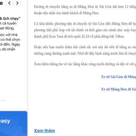
keyboard_arrow_left
keyboard_arrow_right
re
Đường di chuyển bằng xe đi Măng Đen từ Sài Gòn dài hơn 12 tiếng
thuận tiện nhất cho hành khách đi Măng Đen.
Có khá nhiều phương tiện di chuyển từ Sài Gòn đến Măng Đen để bạ
phương tiện phù hợp với tài chính và thời gian của mình như máy bay, 
thành phố Kon Tum đi trên quốc lộ 24 về phía đông bắc 54km.
Hoặc nếu bạn muốn thăm thú cảnh sắc nơi này thì nên đi bằng xe má
những cung đường xanh mát. Nhớ đổ đầy bình xăng trước khi di chuy
Xem thêm thông tin vé các hãng khác cùng tuyến đường và đặt vé với gi
Xe từ Sài Gòn đi Măn
Xe từ Măng Đen đi Sà
easy
Xem thêm