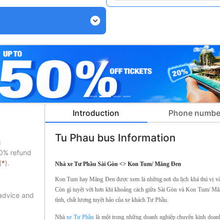
expand_more
Introduction
Phone numbe
Tu Phau bus Information
g
50% refund
(
*
).
Nhà xe Tư Phầu Sài Gòn <> Kon Tum/ Măng Đen
Kon Tum hay Măng Đen được xem là những nơi du lịch khá thú vị và
Còn gì tuyệt vời hơn khi khoảng cách giữa Sài Gòn và Kon Tum/ Măn
 advice and
tình, chất lượng tuyệt hảo của xe khách Tư Phầu.
Nhà
xe Tư Phầu
là một trong những doanh nghiệp chuyên kinh doanh 