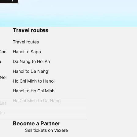
Travel routes
Travel routes
 Gon
Hanoi to Sapa
a
Da Nang to Hoi An
Hanoi to Da Nang
 Noi
Ho Chi Minh to Hanoi
Hanoi to Ho Chi Minh
Ho Chi Minh to Da Nang
 Lat
iku
Become a Partner
Sell tickets on Vexere