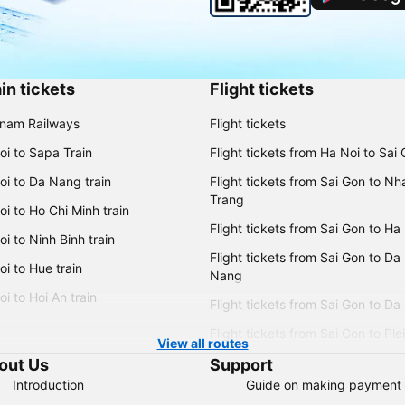
in tickets
Flight tickets
tnam Railways
Flight tickets
oi to Sapa Train
Flight tickets from Ha Noi to Sai
oi to Da Nang train
Flight tickets from Sai Gon to Nh
Trang
i to Ho Chi Minh train
Flight tickets from Sai Gon to Ha
i to Ninh Binh train
Flight tickets from Sai Gon to Da
i to Hue train
Nang
i to Hoi An train
Flight tickets from Sai Gon to Da
Flight tickets from Sai Gon to Ple
View all routes
out Us
Support
Introduction
Guide on making payment