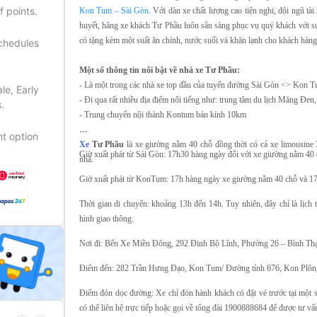
f points.
Kon Tum – Sài Gòn
. Với dàn xe chất lượng cao tiện nghi, đội ngũ tà
huyết, hãng xe khách Tư Phầu luôn sẵn sàng phục vụ quý khách với sự 
có tặng kèm một suất ăn chính, nước suối và khăn lạnh cho khách hàng
schedules
Một số thông tin nổi bật về nhà xe Tư Phầu:
- Là một trong các nhà xe top đầu của tuyến đường Sài Gòn <> Kon
le, Early
- Đi qua rất nhiều địa điểm nổi tiếng như: trung tâm du lịch Măng Đe
.
- Trung chuyển nội thành Kontum bán kính 10km
t option
Xe
Tư Phầu
là xe giường nằm 40 chỗ đồng thời có cả xe limousine 3
Giờ xuất phát từ Sài Gòn: 17h30 hàng ngày đối với xe giường nằm 40
nhà.
Giờ xuất phát từ KonTum: 17h hàng ngày xe giường nằm 40 chỗ và 1
Thời gian di chuyển: khoảng 13h đến 14h. Tuy nhiên, đây chỉ là lịch t
hình giao thông.
Nơi đi: Bến Xe Miền Đông, 292 Đinh Bộ Lĩnh, Phường 26 – Bình Th
Điểm đến: 282 Trần Hưng Đạo, Kon Tum/ Đường tỉnh 676, Kon Plô
Điểm đón dọc đường: Xe chỉ đón hành khách có đặt vé trước tại một 
có thể liên hệ trực tiếp hoặc gọi về tổng đài 1900888684 để được tư vấ