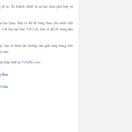
 đi xe. Xe khách chính là sự lựa chọn phù hợp và
n lựa chọn. Bạn có thể dễ dàng chọn cho mình một
ô tô hay tàu hỏa. Với ô tô, bạn có thể từ trung tâm
y, bạn sẽ được tận hưởng cảm giác lang thang trên
ển nhé.
á thấp nhất tại
VeXeRe.com:
g Đen
i Gòn