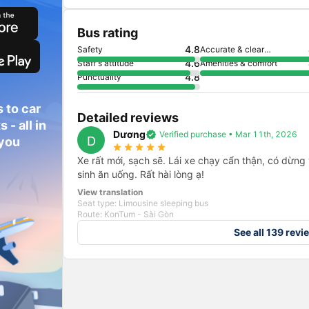
Bus rating
4.8
Safety
Accurate & clear
information
4.6
Staff's attitude
Amenities & comfort
4.8
Punctuality
 to car
Detailed reviews
 - all in
Dương
verified
Verified purchase • Mar 11th, 2026
D
 you
star_rate
star_rate
star_rate
star_rate
star_rate
Xe rất mới, sạch sẽ. Lái xe chạy cẩn thận, có dừn
sinh ăn uống. Rất hài lòng ạ!
View translation
Seat type: Limousine sleeping bus
Route: KonTum - Sài Gòn
See all 139 revi