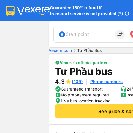
Guarantee 150% refund if

transport service is not provided (*)
info
import_export
Start point
Vexere.com
chevron_right
Tư Phầu Bus
Vexere's official partner
Tư Phầu bus
4.3
(139)
Phone numbers
Guaranteed transport
24/
No prepayment required
Ins
Live bus location tracking
See price & sc