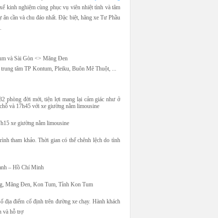
i xế kinh nghiệm cùng phục vụ viên nhiệt tình và tâm
ân cần và chu đáo nhất. Đặc biệt, hãng xe Tư Phầu
.
 Tum và Sài Gòn <> Măng Đen
n, trung tâm TP Kontum, Pleiku, Buôn Mê Thuột, ...
2 phòng đời mới, tiện lợi mang lại cảm giác như ở
 chỗ và 17h45 với xe giường nằm limousine
7h15 xe giường nằm limousine
rình tham khảo. Thời gian có thể chênh lệch do tình
ạnh – Hồ Chí Minh
ng, Măng Đen, Kon Tum, Tỉnh Kon Tum
số địa điểm cố định trên đường xe chạy. Hành khách
n và hỗ trợ