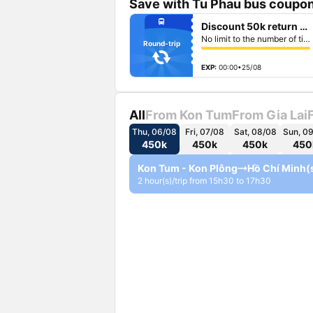
Save with Tu Phau bus coupon
fiber_manual_record
directions_bus
Discount 50k return ticket
fiber_manual_record
fiber_manual_record
No limit to the number of tickets per booking
fiber_manual_record
Round-trip
fiber_manual_record
fiber_manual_record
fiber_manual_record
EXP:
00:00•25/08
All
From Kon Tum
From Gia Lai
Thu, 06/08
Fri, 07/08
Sat, 08/08
Sun, 0
450k
450k
450k
450
Kon Tum - Kon Plông
Hồ Chí Minh
(
2 hour(s)/trip from 15h30 to 17h30