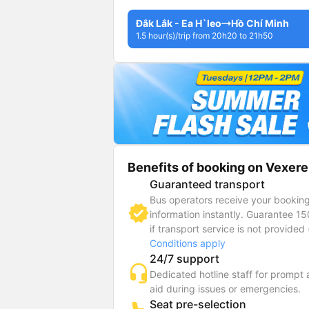
Đắk Lắk - Ea H`leo
Hồ Chí Minh
1.5 hour(s)/trip from 20h20 to 21h50
Benefits of booking on Vexere
Guaranteed transport
Bus operators receive your bookin
information instantly. Guarantee 1
if transport service is not provided 
Conditions apply
24/7 support
Dedicated hotline staff for prompt
aid during issues or emergencies.
Seat pre-selection