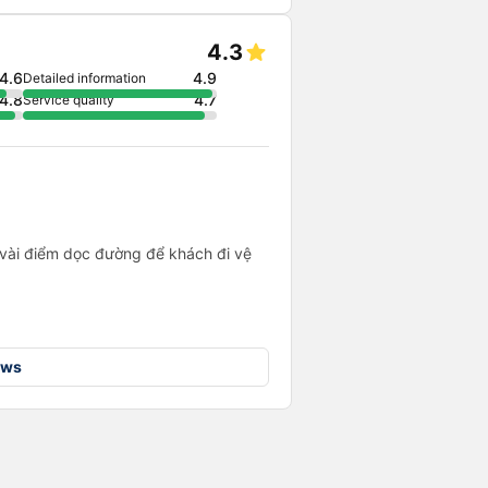
4.3
4.6
4.9
Detailed information
4.8
4.7
Service quality
g vài điểm dọc đường để khách đi vệ
ews