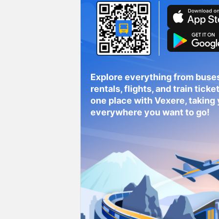
Explore everything from buses
rentals, flights, and train tickets
one place with Vexere, taking
everywhere you want to go!