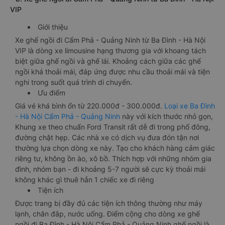
VIP
Giới thiệu
Xe ghế ngồi đi Cẩm Phả - Quảng Ninh từ Ba Đình - Hà Nội
VIP là dòng xe limousine hạng thương gia với khoang tách
biệt giữa ghế ngồi và ghế lái. Khoảng cách giữa các ghế
ngồi khá thoải mái, đáp ứng được nhu cầu thoải mái và tiện
nghi trong suốt quá trình di chuyển.
Ưu điểm
Giá vé khá bình ổn từ 220.000đ - 300.000đ.
Loại xe Ba Đình
- Hà Nội Cẩm Phả - Quảng Ninh
này với kích thước nhỏ gọn,
Khung xe theo chuẩn Ford Transit rất dễ đi trong phố đông,
đường chật hẹp. Các nhà xe có dịch vụ đưa đón tận nơi
thường lựa chọn dòng xe này. Tạo cho khách hàng cảm giác
riêng tư, không ồn ào, xô bồ. Thích hợp với những nhóm gia
đình, nhóm bạn - đi khoảng 5-7 người sẽ cực kỳ thoải mái
không khác gì thuê hẳn 1 chiếc xe đi riêng
Tiện ích
Được trang bị đầy đủ các tiện ích thông thường như máy
lạnh, chăn đắp, nước uống. Điểm cộng cho dòng xe ghế
ngồi đi Ba Đình - Hà Nội Cẩm Phả - Quảng Ninh ghế ngồi là