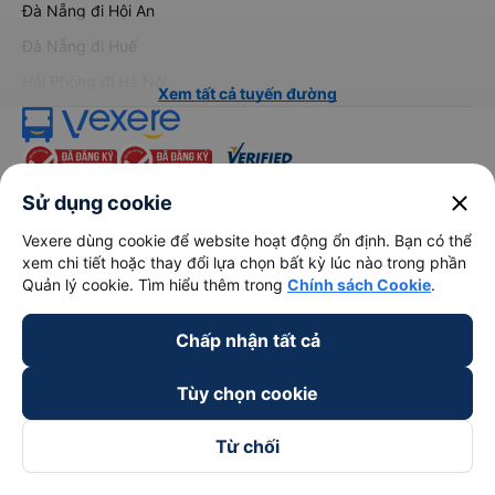
Đà Nẵng đi Hội An
Đà Nẵng đi Huế
Hải Phòng đi Hà Nội
Xem tất cả tuyến đường
close
Sử dụng cookie
Vexere dùng cookie để website hoạt động ổn định. Bạn có thể
xem chi tiết hoặc thay đổi lựa chọn bất kỳ lúc nào trong phần
keyboard_arrow_down
Về chúng tôi
Quản lý cookie. Tìm hiểu thêm trong
Chính sách Cookie
.
Chấp nhận tất cả
keyboard_arrow_down
Hỗ trợ
Tùy chọn cookie
keyboard_arrow_down
Trở thành đối tác
Từ chối
Đối tác thanh toán