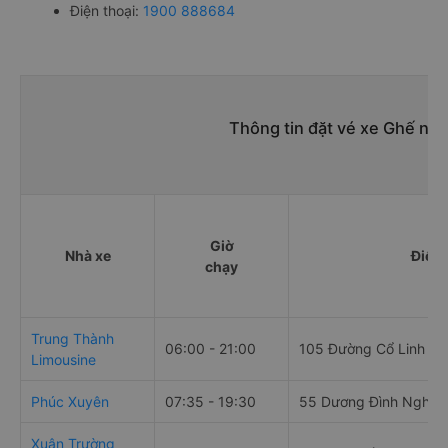
Điện thoại:
1900 888684
Thông tin đặt vé xe Ghế ngồ
Giờ
Nhà xe
Điểm 
chạy
Trung Thành
06:00 - 21:00
105 Đường Cổ Linh , 
Limousine
Phúc Xuyên
07:35 - 19:30
55 Dương Đình Nghệ
Xuân Trường