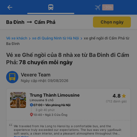
arrow_back
Tải app Vexere ngay!
Tải app Vexere
-30k
Mở app
Mở app
Nhận ưu đãi thành viên độc
-30k/ghế khi đặt vé máy bay qua
quyền
app
Ba Đình
Cẩm Phả
Chọn ngày
Vé xe khách
xe đi Quảng Ninh từ Hà Nội
xe ghế ngồi đi Cẩm Phả từ
Ba Đình
Vé xe Ghế ngồi của 8 nhà xe từ Ba Đình đi Cẩm
Phả
: 78 chuyến mỗi ngày
Vexere Team
Ngày cập nhật: 09/08/2026
Trung Thành Limousine
4.8
Limousine 9 chỗ
(712 đánh giá)
07:00 • Văn phòng Hà Nội
3 giờ 40 phút
10:40 • Ngã 3 Cửa Ông
We traveled from Ha Long to Hanoi by a comfortable bus, and the
experience truly exceeded our expectations. The bus was very удобный:
soft seats, a clean interior, and a pleasant atmosphere throughout the