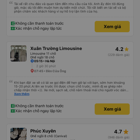
Tài xế rất chu đáo và quan tâm đến nhu cầu của tôi. Anh ấy đón tôi đúng
giờ, mặc dù tôi đến muộn hơn dự kiến ​​một chút. Tôi rất biết ơn tài xế và bộ
phận chăm sóc khách hàng vì sự hỗ trợ tận tình của họ.
Không cần thanh toán trước
Xem giá
Xác nhận chỗ ngay lập tức
Xuân Trường Limousine
4.2
Limousine 11 chỗ
(229 đánh giá)
Ghế ngồi 18 chỗ
05:15 • Hà Nội
2 giờ 30 phút
07:45 • Ðền Cửa Ông
Khi bạn đặt xe sẽ có lái xe gọi điện để hẹn giờ lại với bạn, sớm hơn khoảng
15-20 phút.Ai lên xe trước thì được chọn chỗ trước, mình đj xe ghép nên
chấp nhận thôi =)). Xe mới, sạch sẽ, chỗ nằm thoải mái cho người vóc dáng
vừa ( ai m8 người thì hơi vướng víu xíu ha ). Hừm xe mới, điều hoà lạnh sâu
Xem thêm
nên bạn nào không chịu được lạnh nhớ lấu cái chăn dày đắp cho ấm. Bác tài
lái xe khá là êm nhưng mỗi tội khi nói chuyện điện thoại khá là to làm mình
trong chuyến đi tỉnh dậy sương sương khoảng 2-3 lần nhưng vẫn ngủ ngon
Không cần thanh toán trước
Xem giá
(may béo nên dễ ngủ tỉnh là ngủ típ ). Nhà xe nên mắc cái rèm hay màn
Xác nhận chỗ ngay lập tức
nhựa ngăn cách khách với lái xe, ổm cho 2 bên. Nói chung mình rất có thiện
cảm với nhà xe này nên nếu đi đâu xuống Hạ Long thì mình vẫn chọn quay
lại nhà xe ni.
star_rate
Phúc Xuyên
4.7
Ghế ngồi 8 chỗ (Canival)
(946 đánh giá)