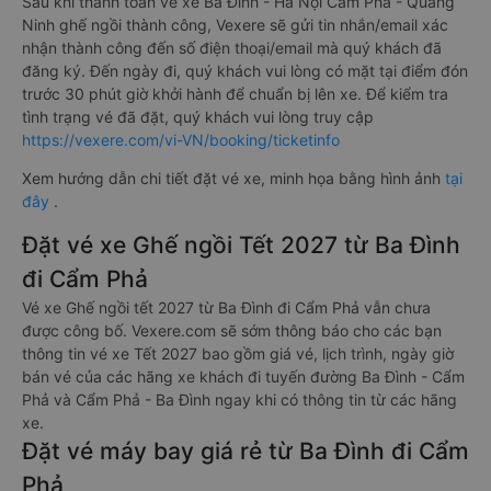
Sau khi thanh toán vé xe Ba Đình - Hà Nội Cẩm Phả - Quảng
Ninh ghế ngồi thành công, Vexere sẽ gửi tin nhắn/email xác
nhận thành công đến số điện thoại/email mà quý khách đã
đăng ký. Đến ngày đi, quý khách vui lòng có mặt tại điểm đón
trước 30 phút giờ khởi hành để chuẩn bị lên xe. Để kiểm tra
tình trạng vé đã đặt, quý khách vui lòng truy cập
https://vexere.com/vi-VN/booking/ticketinfo
Xem hướng dẫn chi tiết đặt vé xe, minh họa bằng hình ảnh
tại
đây
.
Đặt vé xe Ghế ngồi Tết 2027 từ Ba Đình
đi Cẩm Phả
Vé xe Ghế ngồi tết 2027 từ Ba Đình đi Cẩm Phả vẫn chưa
được công bố. Vexere.com sẽ sớm thông báo cho các bạn
thông tin vé xe Tết 2027 bao gồm giá vé, lịch trình, ngày giờ
bán vé của các hãng xe khách đi tuyến đường Ba Đình - Cẩm
Phả và Cẩm Phả - Ba Đình ngay khi có thông tin từ các hãng
xe.
Đặt vé máy bay giá rẻ từ Ba Đình đi Cẩm
Phả