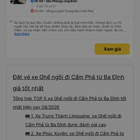
19:30 • Văn Phòng Long Biên
3 giờ 30 phút
23:00 • Vòng xuyến Trung tâm Cẩm Phả
Xe buýt là loại tiêu chuẩn, không phải là loại mới nhất, nhưng dịch vụ thì
tuyệt vời. Hai tài xế thay phiên nhau lái, đảm bảo an toàn. Quản lý thân
thiện, và ba nhân viên chăm sóc chu đáo hành khách nước ngoài. Xe có
máy lạnh và cổng sạc USB, và dừng thường xuyên ở các khu vực nghỉ ngơi.
Xem thêm
Phí vào nhà vệ sinh là 3.000 VND. Có nhiều loại đồ ăn nhẹ để lựa chọn. Bạn
chỉ cần đợi bên trong bến xe để lên xe, nhưng do bị chậm trễ, hành trình mất
khoảng 9 tiếng. Tôi hài lòng với giá vé 480.000 VND.
Xem giá
Đặt vé xe Ghế ngồi đi Cẩm Phả từ Ba Đình
giá tốt nhất
Tổng hợp TOP 5 xe Ghế ngồi đi Cẩm Phả từ Ba Đình tốt
nhất hiện nay 08/2026
🚌 1. Xe Trung Thành Limousine: xe Ghế ngồi đi
Cẩm Phả từ Ba Đình được đánh giá cao
🚌 2. Xe Phúc Xuyên: xe Ghế ngồi đi Cẩm Phả từ