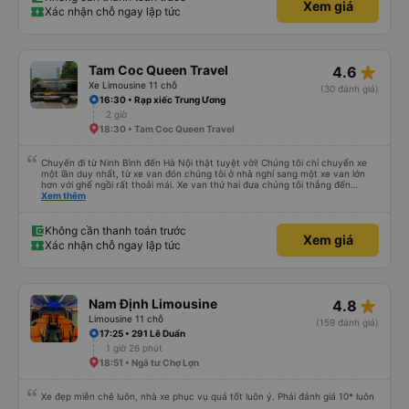
Xem giá
Xác nhận chỗ ngay lập tức
star_rate
Tam Coc Queen Travel
4.6
Xe Limousine 11 chỗ
(30 đánh giá)
16:30 • Rạp xiếc Trung Ương
2 giờ
18:30 • Tam Coc Queen Travel
Chuyến đi từ Ninh Bình đến Hà Nội thật tuyệt vời! Chúng tôi chỉ chuyển xe
một lần duy nhất, từ xe van đón chúng tôi ở nhà nghỉ sang một xe van lớn
hơn với ghế ngồi rất thoải mái. Xe van thứ hai đưa chúng tôi thẳng đến
khách sạn ở Hà Nội. Chúng tôi được đón lúc 11:20 và đến nơi trước 2 giờ
Xem thêm
chiều. Chúng tôi dừng chân một lần tại một địa điểm du lịch có quán cà phê,
đồ lưu niệm và nhà vệ sinh, rồi sau đó đi thẳng đến Hà Nội. Chắc chắn sẽ đặt
xe với họ lần nữa!
Không cần thanh toán trước
Xem giá
Xác nhận chỗ ngay lập tức
star_rate
Nam Định Limousine
4.8
Limousine 11 chỗ
(159 đánh giá)
17:25 • 291 Lê Duẩn
1 giờ 26 phút
18:51 • Ngã tư Chợ Lợn
Xe đẹp miễn chê luôn, nhà xe phục vụ quá tốt luôn ý. Phải đánh giá 10* luôn