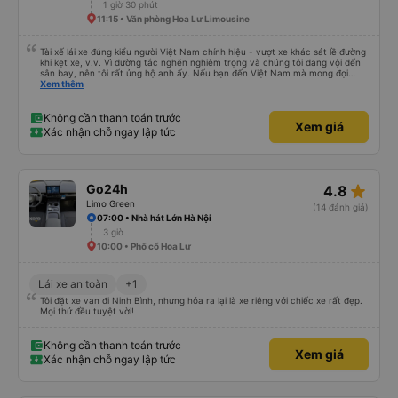
1 giờ 30 phút
11:15 • Văn phòng Hoa Lư Limousine
Tài xế lái xe đúng kiểu người Việt Nam chính hiệu - vượt xe khác sát lề đường
khi kẹt xe, v.v. Vì đường tắc nghẽn nghiêm trọng và chúng tôi đang vội đến
sân bay, nên tôi rất ủng hộ anh ấy. Nếu bạn đến Việt Nam mà mong đợi
người ta lái xe như ở châu Âu, thì hãy đến nơi khác.
Xem thêm
Không cần thanh toán trước
Xem giá
Xác nhận chỗ ngay lập tức
star_rate
Go24h
4.8
Limo Green
(14 đánh giá)
07:00 • Nhà hát Lớn Hà Nội
3 giờ
10:00 • Phố cổ Hoa Lư
Lái xe an toàn
+1
Tôi đặt xe van đi Ninh Bình, nhưng hóa ra lại là xe riêng với chiếc xe rất đẹp.
Mọi thứ đều tuyệt vời!
Không cần thanh toán trước
Xem giá
Xác nhận chỗ ngay lập tức