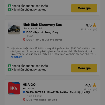
Không cần thanh toán trước
Xem giá
Xác nhận chỗ ngay lập tức
star_rate
Ninh Bình Discovery Bus
4.5
Limousine 11 chỗ
(128 đánh giá)
10:30 • Rạp xiếc Trung Ương
2 giờ
12:30 • Tam Cốc Queen's Travel
Mặc dù xe buýt Ninh Bình Discovery tính phí cao hơn (345.000 VND) so với
các lựa chọn rẻ hơn, nhưng trải nghiệm của tôi với nhà điều hành này rất
tuyệt vời. Tài xế của chúng tôi lịch sự, thân thiện và thậm chí còn pha trò, và
rõ ràng là anh ấy lái xe an toàn hơn so với những chiếc xe buýt limousine
Xem thêm
khác mà tôi thấy chạy quá tốc độ trên đường cao tốc. Chúng tôi đã trả
thêm 50.000 VND/người và được đưa đến khách sạn ở Tràng An. Tóm lại, tôi
không hề hối tiếc khi đặt xe với nhà điều hành này và sẽ lại sử dụng dịch vụ
Không cần thanh toán trước
Xem giá
của họ.
Xác nhận chỗ ngay lập tức
star_rate
HKA GO
4.9
Xe 18 chỗ
(91 đánh giá)
08:45 • 26 TT3.2 - Khu đô Thị Ao Sào - Thịnh Liệt, Hà Nội
1 giờ 50 phút
10:35 • Văn phòng Tam Điệp