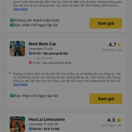
phút trước khi anh ấy đến nhà trọ. Anh ấy đến trễ vài phút nhưng không sao.
Sau đó anh lái xe vòng quanh các nhà trọ khác để đón những hành khách
khác. Sau đó anh ấy thả chúng tôi xuống văn phòng, nơi tất cả chúng tôi
Xem thêm
phải xuống xe và chuyển sang xe limousine 12 chỗ. Sau 2 giờ 45 phút, chúng
tôi đã tới nơi. Sẽ thật tuyệt nếu người lái xe cung cấp cho chúng tôi thêm
thông tin để chúng tôi có chút manh mối về chuyện gì đang xảy ra.
Không cần thanh toán trước
Xem giá
Xác nhận chỗ ngay lập tức
Ninh Bình Car
4.7
Limousine 11 chỗ
(478 đánh giá)
10:00 • Văn phòng Hà Nội
1 giờ 20 phút
11:20 • Văn phòng Ninh Bình
Đường từ Ninh Bình ra Hà Nội tốt hơn nhiều so với đường đi của công ty, tên
họ tôi không muốn nói. Không đổi xe, không đổi tài xế, một thành viên trong
công ty đã viết thư cho tôi (thay vào đó tôi chạy trên đường phố Hà Nội và
hỏi người dân địa phương “bạn có thể gọi tài xế không…?”. Đừng quên trả
Xem thêm
thêm tiền cho dịch vụ bổ sung như đưa đón và đưa đón. xuống xe khi bạn
muốn. Hãy sẵn sàng đổi xe buýt sang ô tô ở điểm cuối của xe buýt. Chỉ cần
mang theo hành lý và chỗ ngồi lên ô tô. Và tôi đánh giá cao tốc độ của xe
Xác nhận chỗ ngay lập tức
Xem giá
buýt. Tôi có hợp pháp hay không, nhưng 100 km/h vẫn tốt hơn 80. Cảm ơn
sự quan tâm của bạn và xin lỗi vì tiếng Anh của tôi không tốt (tôi chắc chắn
rằng tiếng Nga của bạn không tốt hơn).
star_rate
Hoa Lư Limousine
4.3
Limousine 11 chỗ VIP
(237 đánh giá)
09:45 • Số 6 Tú Mỡ