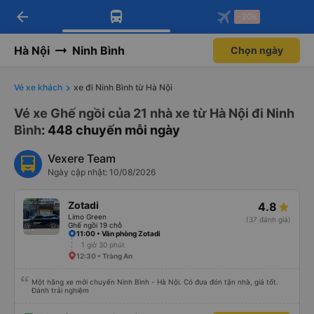
arrow_back
Tải app Vexere ngay!
Tải app Vexere
-30k
Mở app
Mở app
Nhận ưu đãi thành viên độc
-30k/ghế khi đặt vé máy bay qua
quyền
app
Hà Nội
Ninh Bình
Chọn ngày
Vé xe khách
xe đi Ninh Bình từ Hà Nội
Vé xe Ghế ngồi của 21 nhà xe từ Hà Nội đi Ninh
Bình
: 448 chuyến mỗi ngày
Vexere Team
Ngày cập nhật: 10/08/2026
Zotadi
4.8
Limo Green
(37 đánh giá)
Ghế ngồi 19 chỗ
11:00 • Văn phòng Zotadi
1 giờ 30 phút
12:30 • Tràng An
Một hãng xe mới chuyến Ninh Bình - Hà Nội. Có đưa đón tận nhà, giá tốt.
Đánh trải nghiệm