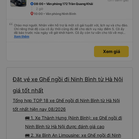
(511 đánh giá)
08:00 • Văn phòng 172 Trần Quang Khải
2 giờ
10:00 • Văn phòng Ninh Bình
Chào mọi người. Nhân viên hỗ trợ là một cô gái tuyệt vời, lịch sự và chu đáo.
Chỉ riêng thái độ của cô ấy thôi cũng đủ để cho dịch vụ này điểm 5. Cô ấy
đã báo trước nửa ngày về giờ khởi hành. Cô ấy còn tư vấn cho tôi về mọi
vấn đề, kể cả những vấn đề không liên quan đến chuyến đi này. Tôi hỏi tôi có
Xem thêm
thể sử dụng dịch vụ taxi nào ở Hà Nội. Cô ấy gợi ý tôi nên đặt taxi; giá cũng
không chênh lệch nhiều so với giá tôi tìm thấy trên Grab. Xe buýt sạch sẽ,
thoải mái và có máy lạnh. Tài xế lái xe rất cẩn thận. Xe buýt hơi muộn một
Xem giá
chút, nhưng tôi có thể thấy anh ấy đã đợi khách du lịch từ một khách sạn
gần nhà tôi khá lâu.
Đặt vé xe Ghế ngồi đi Ninh Bình từ Hà Nội
giá tốt nhất
Tổng hợp TOP 18 xe Ghế ngồi đi Ninh Bình từ Hà Nội
tốt nhất hiện nay 08/2026
🚌 1. Xe Thành Hưng (Ninh Bình): xe Ghế ngồi đi
Ninh Bình từ Hà Nội được đánh giá cao
🚌 2. Xe Bình An Limousine: xe Ghế ngồi đi Ninh