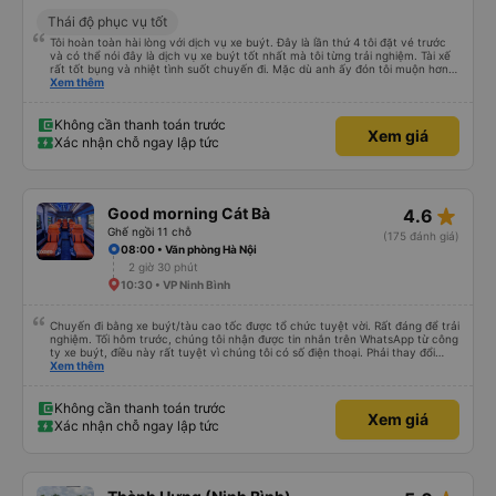
Thái độ phục vụ tốt
Tôi hoàn toàn hài lòng với dịch vụ xe buýt. Đây là lần thứ 4 tôi đặt vé trước
và có thể nói đây là dịch vụ xe buýt tốt nhất mà tôi từng trải nghiệm. Tài xế
rất tốt bụng và nhiệt tình suốt chuyến đi. Mặc dù anh ấy đón tôi muộn hơn
giờ hẹn một chút, nhưng anh ấy đã ngay lập tức xin lỗi vì tình trạng tắc
Xem thêm
đường giờ cao điểm ở Hà Nội nên tôi rất thông cảm với anh ấy. Anh ấy lái xe
an toàn và chúng tôi đã có một cuộc trò chuyện thoải mái về tình hình giao
thông ở Hà Nội và Ninh Bình. Cảm ơn xe buýt!
Không cần thanh toán trước
Xem giá
Xác nhận chỗ ngay lập tức
star_rate
Good morning Cát Bà
4.6
Ghế ngồi 11 chỗ
(175 đánh giá)
08:00 • Văn phòng Hà Nội
2 giờ 30 phút
10:30 • VP Ninh Bình
Chuyến đi bằng xe buýt/tàu cao tốc được tổ chức tuyệt vời. Rất đáng để trải
nghiệm. Tối hôm trước, chúng tôi nhận được tin nhắn trên WhatsApp từ công
ty xe buýt, điều này rất tuyệt vì chúng tôi có số điện thoại. Phải thay đổi
điểm đón vì trời mưa như trút nước, nhưng họ rất thông cảm. Anh chàng lái
Xem thêm
xe đảm bảo chúng tôi đã lên xe, anh ấy nói tiếng Anh. Anh ấy cung cấp tất
cả thông tin trước bằng tiếng Việt rồi sau đó bằng tiếng Anh. Chúng tôi đi từ
Cát Bà đến Hà Nội, phải xuống xe buýt, lên tàu cao tốc rồi lại lên một xe
Không cần thanh toán trước
Xem giá
buýt khác. Được tổ chức tốt, giao tiếp tuyệt vời, chuyến đi tuyệt vời.
Xác nhận chỗ ngay lập tức