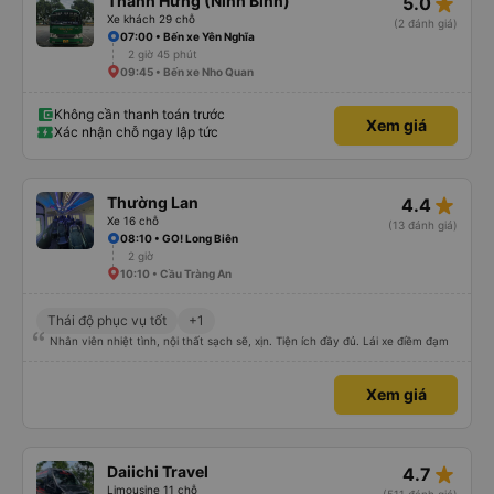
star_rate
Thành Hưng (Ninh Bình)
5.0
Xe khách 29 chỗ
(2 đánh giá)
07:00 • Bến xe Yên Nghĩa
2 giờ 45 phút
09:45 • Bến xe Nho Quan
Không cần thanh toán trước
Xem giá
Xác nhận chỗ ngay lập tức
star_rate
Thường Lan
4.4
Xe 16 chỗ
(13 đánh giá)
08:10 • GO! Long Biên
2 giờ
10:10 • Cầu Tràng An
Thái độ phục vụ tốt
+1
Nhân viên nhiệt tình, nội thất sạch sẽ, xịn. Tiện ích đầy đủ. Lái xe điềm đạm
Xem giá
star_rate
Daiichi Travel
4.7
Limousine 11 chỗ