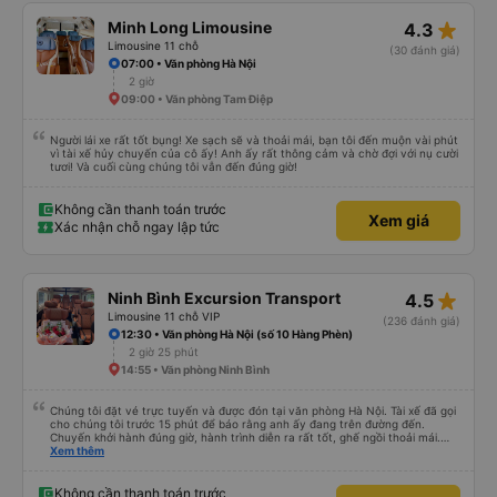
star_rate
Minh Long Limousine
4.3
Limousine 11 chỗ
(30 đánh giá)
07:00 • Văn phòng Hà Nội
2 giờ
09:00 • Văn phòng Tam Điệp
Người lái xe rất tốt bụng! Xe sạch sẽ và thoải mái, bạn tôi đến muộn vài phút
vì tài xế hủy chuyến của cô ấy! Anh ấy rất thông cảm và chờ đợi với nụ cười
tươi! Và cuối cùng chúng tôi vẫn đến đúng giờ!
Không cần thanh toán trước
Xem giá
Xác nhận chỗ ngay lập tức
star_rate
Ninh Bình Excursion Transport
4.5
Limousine 11 chỗ VIP
(236 đánh giá)
12:30 • Văn phòng Hà Nội (số 10 Hàng Phèn)
2 giờ 25 phút
14:55 • Văn phòng Ninh Bình
Chúng tôi đặt vé trực tuyến và được đón tại văn phòng Hà Nội. Tài xế đã gọi
cho chúng tôi trước 15 phút để báo rằng anh ấy đang trên đường đến.
Chuyến khởi hành đúng giờ, hành trình diễn ra rất tốt, ghế ngồi thoải mái.
Chúng tôi đã chọn trả khách ở Tam Cốc khi đặt xe trực tuyến, tài xế đã trả
Xem thêm
khách ở gần nơi lưu trú.
Không cần thanh toán trước