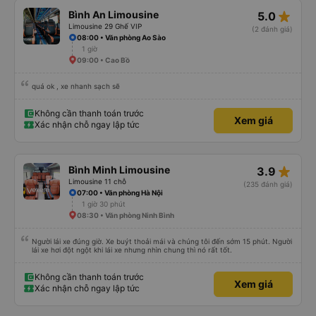
star_rate
Bình An Limousine
5.0
Limousine 29 Ghế VIP
(2 đánh giá)
08:00 • Văn phòng Ao Sào
1 giờ
09:00 • Cao Bồ
quá ok , xe nhanh sạch sẽ
Không cần thanh toán trước
Xem giá
Xác nhận chỗ ngay lập tức
star_rate
Bình Minh Limousine
3.9
Limousine 11 chỗ
(235 đánh giá)
07:00 • Văn phòng Hà Nội
1 giờ 30 phút
08:30 • Văn phòng Ninh Bình
Người lái xe đúng giờ. Xe buýt thoải mái và chúng tôi đến sớm 15 phút. Người
lái xe hơi đột ngột khi lái xe nhưng nhìn chung thì nó rất tốt.
Không cần thanh toán trước
Xem giá
Xác nhận chỗ ngay lập tức