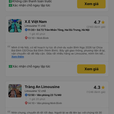
Không cần thanh toán trước
Xem giá
Xác nhận chỗ ngay lập tức
X.E Việt Nam
4.7
Limousine 11 chỗ
(2163 đánh giá)
11:30 • Số 72 Trần Nhân Tông, Hai Bà Trưng, Hà Nội
1 giờ 40 phút
13:10 • Ninh Bình
Mình ở Hà Nội, có kế hoạch tự túc đi chơi-du xuân Bính Ngọ 2026 tại Chùa
Bái Đính Cổ/Chùa Bái Đính (Ninh Bình). Bây giờ giao thông, phương tiện đi lại,
vận chuyển rất dễ tiếp cận. Giữa rất nhiều hãng xe Limousine, mình tìm kiếm
trên Vexere và chốt được lịch phù hợp với hãng xe X.E Việt Nam. Giá vé lượt
Xem thêm
đi và lượt về (2 chiều, khứ hồi) khá hợp lý. Điều mà mình thấy đỉnh nhất chính
là hãng có hỗ trợ xe trung chuyển. Từ văn phòng 251 Lương Văn Thăng,
phường Hoa Lư đến Chùa Bái Đính, phường Tây Hoa Lư khoảng cách là
Xác nhận chỗ ngay lập tức
Xem giá
~20km, hãng nhiệt tình đưa đón dù chỉ là 1 người, đưa đón 2 chiều bằng xe
trung chuyển với khoảng cách tổng là 40km mà phí thu thêm chỉ có
45.000đ. Mình chỉ lo cho hãng sẽ bị lỗ thôi. Mình chỉ cảm nhận nhất về vụ xe
trung chuyển thôi. Năm mới, chúc hãng X.E Việt Nam ngày càng phát triển
nhé. Thân mến.
Tràng An Limousine
4.3
Limousine 12 chỗ
(1246 đánh giá)
12:50 • Văn phòng 23 Tú Mỡ
1 giờ 20 phút
14:10 • Văn phòng Ninh Bình
Nhìn chung, chuyến đi rất tốt đẹp. Người lái xe đã liên lạc với chúng tôi 30