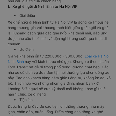
nhu cầu giải trí của khách hàng.
b. Xe ghế ngồi đi Ninh Bình từ Hà Nội VIP
Giới thiệu
Xe ghế ngồi đi Ninh Bình từ Hà Nội VIP là dòng xe limousine
hạng thương gia với khoang tách biệt giữa ghế ngồi và ghế
lái. Khoảng cách giữa các ghế ngồi khá thoải mái, đáp ứng
được nhu cầu thoải mái và tiện nghi trong suốt quá trình di
chuyển.
Ưu điểm
Giá vé khá bình ổn từ 220.000đ - 300.000đ.
Loại xe Hà Nội
Ninh Bình
này với kích thước nhỏ gọn, Khung xe theo chuẩn
Ford Transit rất dễ đi trong phố đông, đường chật hẹp. Các
nhà xe có dịch vụ đưa đón tận nơi thường lựa chọn dòng xe
này. Tạo cho khách hàng cảm giác riêng tư, không ồn ào, xô
bồ. Thích hợp với những nhóm gia đình, nhóm bạn - đi
khoảng 5-7 người sẽ cực kỳ thoải mái không khác gì thuê
hẳn 1 chiếc xe đi riêng
Tiện ích
Được trang bị đầy đủ các tiện ích thông thường như máy
lạnh, chăn đắp, nước uống. Điểm cộng cho dòng xe ghế