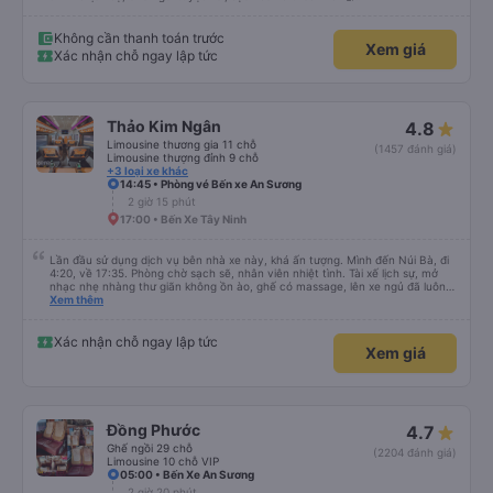
Không cần thanh toán trước
Xem giá
Xác nhận chỗ ngay lập tức
Thảo Kim Ngân
4.8
Limousine thương gia 11 chỗ
(1457 đánh giá)
Limousine thượng đỉnh 9 chỗ
+3 loại xe khác
14:45 • Phòng vé Bến xe An Sương
2 giờ 15 phút
17:00 • Bến Xe Tây Ninh
Lần đầu sử dụng dịch vụ bên nhà xe này, khá ấn tượng. Mình đến Núi Bà, đi
4:20, về 17:35. Phòng chờ sạch sẽ, nhân viên nhiệt tình. Tài xế lịch sự, mở
nhạc nhẹ nhàng thư giãn không ồn ào, ghế có massage, lên xe ngủ đã luôn
😆. Thấy có quét dọn xe trước khi mời khách lên. Xuất phát có chậm hơn giờ
Xem thêm
trên vé 5-10p nhưng với mình không đáng kể. Có trung chuyển tới tận bãi xe
KDL Sunworld, phòng chờ trong đó luôn. Tài xế trung chuyển cũng lịch sự,
nhiệt tình. Chuyến đi phục vụ chai nước nhỏ với kẹo gừng, chiều về phục vụ
Xác nhận chỗ ngay lập tức
Xem giá
trái cây tại phòng chờ, nước bí đao hạt chia, thanh long sấy và kẹo gừng.
Kẹo gừng ngon nha, cho 1 viên ăn chưa đã 🥹 Nói chung ưng rồi đó, lần sau
có đi TN sẽ tiếp tục book nhà xe này 👍
Đồng Phước
4.7
Ghế ngồi 29 chỗ
(2204 đánh giá)
Limousine 10 chỗ VIP
05:00 • Bến Xe An Sương
2 giờ 20 phút