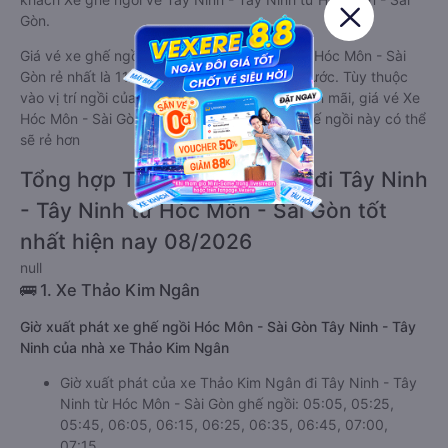
Gòn.
Giá vé xe ghế ngồi đi Tây Ninh - Tây Ninh từ Hóc Môn - Sài
Gòn rẻ nhất là 110000 của hãng xe Đồng Phước. Tùy thuộc
vào vị trí ngồi của bạn và chương trình khuyến mãi, giá vé Xe
Hóc Môn - Sài Gòn đi Tây Ninh - Tây Ninh ghế ngồi này có thể
sẽ rẻ hơn
Tổng hợp TOP 4 xe ghế ngồi đi Tây Ninh
- Tây Ninh từ Hóc Môn - Sài Gòn tốt
nhất hiện nay 08/2026
null
🚌 1. Xe Thảo Kim Ngân
Giờ xuất phát xe ghế ngồi Hóc Môn - Sài Gòn Tây Ninh - Tây
Ninh của nhà xe Thảo Kim Ngân
Giờ xuất phát của xe Thảo Kim Ngân đi Tây Ninh - Tây
Ninh từ Hóc Môn - Sài Gòn ghế ngồi: 05:05, 05:25,
05:45, 06:05, 06:15, 06:25, 06:35, 06:45, 07:00,
07:15