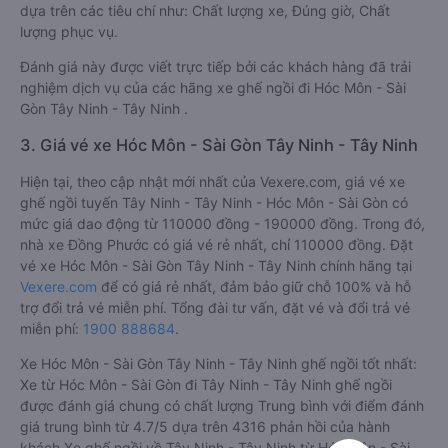
dựa trên các tiêu chí như: Chất lượng xe, Đúng giờ, Chất
lượng phục vụ.
Đánh giá này được viết trực tiếp bởi các khách hàng đã trải
nghiệm dịch vụ của các hãng xe ghế ngồi đi Hóc Môn - Sài
Gòn Tây Ninh - Tây Ninh .
3. Giá vé xe Hóc Môn - Sài Gòn Tây Ninh - Tây Ninh
Hiện tại, theo cập nhật mới nhất của Vexere.com, giá vé xe
ghế ngồi tuyến Tây Ninh - Tây Ninh - Hóc Môn - Sài Gòn có
mức giá dao động từ 110000 đồng - 190000 đồng. Trong đó,
nhà xe Đồng Phước có giá vé rẻ nhất, chỉ 110000 đồng. Đặt
vé xe Hóc Môn - Sài Gòn Tây Ninh - Tây Ninh chính hãng tại
Vexere.com
để có giá rẻ nhất, đảm bảo giữ chỗ 100% và hỗ
trợ đổi trả vé miễn phí. Tổng đài tư vấn, đặt vé và đổi trả vé
miễn phí:
1900 888684
.
Xe Hóc Môn - Sài Gòn Tây Ninh - Tây Ninh ghế ngồi tốt nhất:
Xe từ Hóc Môn - Sài Gòn đi Tây Ninh - Tây Ninh ghế ngồi
được đánh giá chung có chất lượng Trung bình với điểm đánh
giá trung bình từ 4.7/5 dựa trên 4316 phản hồi của hành
khách Xe ghế ngồi về Tây Ninh - Tây Ninh từ Hóc Môn - Sài