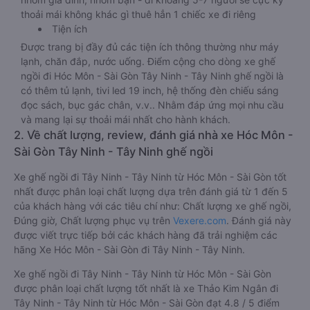
thoải mái không khác gì thuê hẳn 1 chiếc xe đi riêng
Tiện ích
Được trang bị đầy đủ các tiện ích thông thường như máy
lạnh, chăn đắp, nước uống. Điểm cộng cho dòng xe ghế
ngồi đi Hóc Môn - Sài Gòn Tây Ninh - Tây Ninh ghế ngồi là
có thêm tủ lạnh, tivi led 19 inch, hệ thống đèn chiếu sáng
đọc sách, bục gác chân, v.v.. Nhằm đáp ứng mọi nhu cầu
và mang lại sự thoải mái nhất cho hành khách.
2. Về chất lượng, review, đánh giá nhà xe Hóc Môn -
Sài Gòn Tây Ninh - Tây Ninh ghế ngồi
Xe ghế ngồi đi Tây Ninh - Tây Ninh từ Hóc Môn - Sài Gòn tốt
nhất được phân loại chất lượng dựa trên đánh giá từ 1 đến 5
của khách hàng với các tiêu chí như: Chất lượng xe ghế ngồi,
Đúng giờ, Chất lượng phục vụ trên
Vexere.com
. Đánh giá này
được viết trực tiếp bởi các khách hàng đã trải nghiệm các
hãng Xe Hóc Môn - Sài Gòn đi Tây Ninh - Tây Ninh.
Xe ghế ngồi đi Tây Ninh - Tây Ninh từ Hóc Môn - Sài Gòn
được phân loại chất lượng tốt nhất là xe Thảo Kim Ngân đi
Tây Ninh - Tây Ninh từ Hóc Môn - Sài Gòn đạt 4.8 / 5 điểm