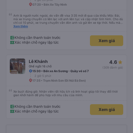
07:20 • Bến Xe Tây Ninh
Anh là người nước ngoài, do vấn đề visa 3:35 mới đi qua cửa khẩu Mộc Bài,
mà xe trung chuyển có liên lạc với anh liên tục và cập nhật tình hình. Cho dù
chỉ có 10 phút, xe trung chuyển vẫn đón anh và gửi lên xe kịp thời. Nếu mà
được, anh thật muốn tip cho bác tài. Xe này là xe Limousine nhưng mà vé xe
Xem thêm
bằng xe khách cũng 100k. Rất hài lòng, điểm duy nhất phải cải thiện là wifi
trên xe ko kết nối được.
Không cần thanh toán trước
Xem giá
Xác nhận chỗ ngay lập tức
Lê Khánh
4.6
Ghế ngồi 16 chỗ
(309 đánh giá)
15:30 • Bến xe An Sương - Quầy vé số 7
2 giờ 5 phút
17:35 • Trạm Ninh Sơn (Đi Núi Bà Đen)
Xe buýt đúng giờ. Nhân viên rất hữu ích và linh hoạt giúp tôi thay đổi thời
gian khởi hành để phù hợp với nhu cầu của mình.
Không cần thanh toán trước
Xem giá
Xác nhận chỗ ngay lập tức