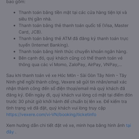
bao gồm:
Thanh toán bằng tiền mặt tại các cửa hàng tiện lợi và
siêu thị gần nhà.
Thanh toán bằng thẻ thanh toán quốc tế (Visa, Master
Card, JCB).
Thanh toán bằng thẻ ATM đã đăng ký thanh toán trực
tuyến (Internet Banking).
Thanh toán bằng hình thức chuyển khoản ngân hàng.
Bên cạnh đó, quý khách cũng có thể thanh toán vé
thông qua các ví Momo, ZaloPay, AirPay, VNPay,…
Sau khi thanh toán vé xe Hóc Môn - Sài Gòn Tây Ninh - Tây
Ninh ghế ngồi thành công, Vexere sẽ gửi tin nhắn/email xác
nhận thành công đến số điện thoại/email mà quý khách đã
đăng ký. Đến ngày đi, quý khách vui lòng có mặt tại điểm đón
trước 30 phút giờ khởi hành để chuẩn bị lên xe. Để kiểm tra
tình trạng vé đã đặt, quý khách vui lòng truy cập
https://vexere.com/vi-VN/booking/ticketinfo
Xem hướng dẫn chi tiết đặt vé xe, minh họa bằng hình ảnh
tại
đây
.