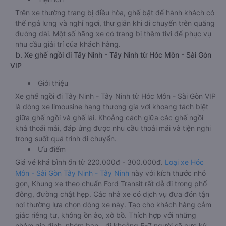
Trên xe thường trang bị điều hòa, ghế bật để hành khách có
thể ngả lưng và nghỉ ngơi, thư giãn khi di chuyển trên quãng
đường dài. Một số hãng xe có trang bị thêm tivi để phục vụ
nhu cầu giải trí của khách hàng.
b. Xe ghế ngồi đi Tây Ninh - Tây Ninh từ Hóc Môn - Sài Gòn
VIP
Giới thiệu
Xe ghế ngồi đi Tây Ninh - Tây Ninh từ Hóc Môn - Sài Gòn VIP
là dòng xe limousine hạng thương gia với khoang tách biệt
giữa ghế ngồi và ghế lái. Khoảng cách giữa các ghế ngồi
khá thoải mái, đáp ứng được nhu cầu thoải mái và tiện nghi
trong suốt quá trình di chuyển.
Ưu điểm
Giá vé khá bình ổn từ 220.000đ - 300.000đ.
Loại xe Hóc
Môn - Sài Gòn Tây Ninh - Tây Ninh
này với kích thước nhỏ
gọn, Khung xe theo chuẩn Ford Transit rất dễ đi trong phố
đông, đường chật hẹp. Các nhà xe có dịch vụ đưa đón tận
nơi thường lựa chọn dòng xe này. Tạo cho khách hàng cảm
giác riêng tư, không ồn ào, xô bồ. Thích hợp với những
nhóm gia đình, nhóm bạn - đi khoảng 5-7 người sẽ cực kỳ