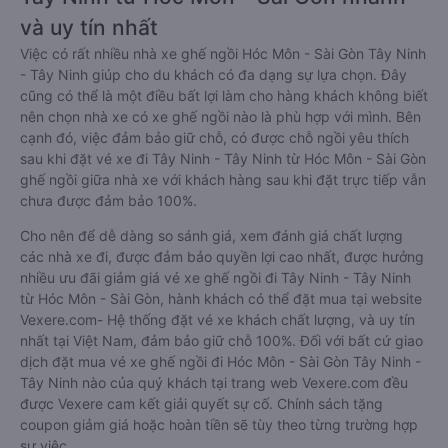
và uy tín nhất
Việc có rất nhiều nhà xe ghế ngồi Hóc Môn - Sài Gòn Tây Ninh
- Tây Ninh giúp cho du khách có đa dạng sự lựa chọn. Đây
cũng có thể là một điều bất lợi làm cho hàng khách không biết
nên chọn nhà xe có xe ghế ngồi nào là phù hợp với mình. Bên
cạnh đó, việc đảm bảo giữ chỗ, có được chỗ ngồi yêu thích
sau khi đặt vé xe đi Tây Ninh - Tây Ninh từ Hóc Môn - Sài Gòn
ghế ngồi giữa nhà xe với khách hàng sau khi đặt trực tiếp vẫn
chưa được đảm bảo 100%.
Cho nên để dễ dàng so sánh giá, xem đánh giá chất lượng
các nhà xe đi, được đảm bảo quyền lợi cao nhất, được hưởng
nhiều ưu đãi giảm giá vé xe ghế ngồi đi Tây Ninh - Tây Ninh
từ Hóc Môn - Sài Gòn, hành khách có thể đặt mua tại website
Vexere.com- Hệ thống đặt vé xe khách chất lượng, và uy tín
nhất tại Việt Nam, đảm bảo giữ chỗ 100%. Đối với bất cứ giao
dịch đặt mua vé xe ghế ngồi đi Hóc Môn - Sài Gòn Tây Ninh -
Tây Ninh nào của quý khách tại trang web Vexere.com đều
được Vexere cam kết giải quyết sự cố. Chính sách tặng
coupon giảm giá hoặc hoàn tiền sẽ tùy theo từng trường hợp
sự việc.