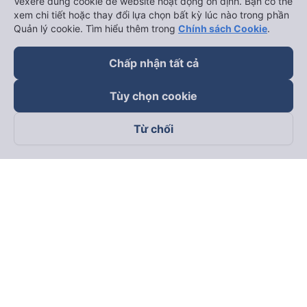
Vexere dùng cookie để website hoạt động ổn định. Bạn có thể
xem chi tiết hoặc thay đổi lựa chọn bất kỳ lúc nào trong phần
Quản lý cookie. Tìm hiểu thêm trong
Chính sách Cookie
.
Chấp nhận tất cả
Tùy chọn cookie
Từ chối
Theo dõi chúng tôi trên
Facebook
Tiktok
Youtube
Công ty TNHH Thương Mại Dịch Vụ Vexere
Địa chỉ đăng ký kinh doanh: 8C Chữ Đồng Tử, Phường Tân
Sơn Nhất, TP. Hồ Chí Minh, Việt Nam
Địa chỉ
:
Lầu 2, toà nhà H3 Circo Hoàng Diệu, 384 Hoàng Diệu,
Phường Khánh Hội, TP Hồ Chí Minh, Việt Nam
Tầng 3, toà nhà 101 Láng Hạ, 101 Láng Hạ, Phường Láng, TP.
Hà Nội, Việt Nam