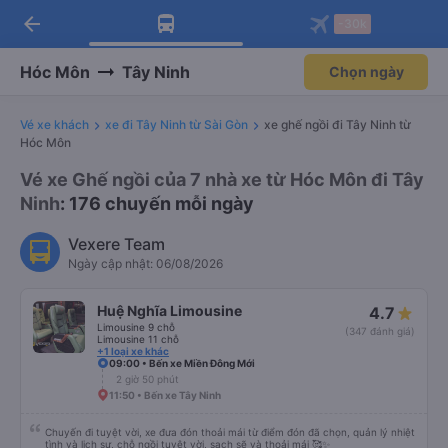
arrow_back
Tải app Vexere ngay!
Tải app Vexere
-30k
Mở app
Mở app
Nhận ưu đãi thành viên độc
-30k/ghế khi đặt vé máy bay qua
quyền
app
Hóc Môn
Tây Ninh
Chọn ngày
Vé xe khách
xe đi Tây Ninh từ Sài Gòn
xe ghế ngồi đi Tây Ninh từ
Hóc Môn
Vé xe Ghế ngồi của 7 nhà xe từ Hóc Môn đi Tây
Ninh
: 176 chuyến mỗi ngày
Vexere Team
Ngày cập nhật: 06/08/2026
Huệ Nghĩa Limousine
4.7
Limousine 9 chỗ
(347 đánh giá)
Limousine 11 chỗ
+1 loại xe khác
09:00 • Bến xe Miền Đông Mới
2 giờ 50 phút
11:50 • Bến xe Tây Ninh
Chuyến đi tuyệt vời, xe đưa đón thoải mái từ điểm đón đã chọn, quản lý nhiệt
tình và lịch sự, chỗ ngồi tuyệt vời, sạch sẽ và thoải mái 🥰✨