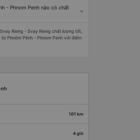
nh - Phnom Penh nào có chất
vay Rieng - Svay Rieng chất lượng tốt,
ng từ Phnôm Pênh - Phnom Penh với điểm
ênh
161 km
4 giờ