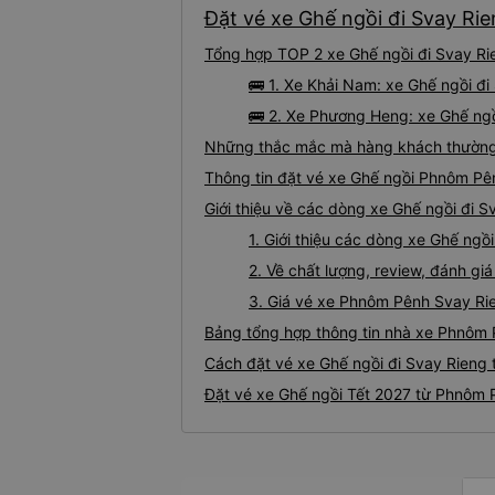
Đặt vé xe Ghế ngồi đi Svay Ri
Tổng hợp TOP 2 xe Ghế ngồi đi Svay Ri
🚌 1. Xe Khải Nam: xe Ghế ngồi đ
🚌 2. Xe Phương Heng: xe Ghế ngồ
Những thắc mắc mà hàng khách thường 
Thông tin đặt vé xe Ghế ngồi Phnôm Pê
Giới thiệu về các dòng xe Ghế ngồi đi 
1. Giới thiệu các dòng xe Ghế ng
2. Về chất lượng, review, đánh g
3. Giá vé xe Phnôm Pênh Svay Ri
Bảng tổng hợp thông tin nhà xe Phnôm 
Cách đặt vé xe Ghế ngồi đi Svay Rieng 
Đặt vé xe Ghế ngồi Tết 2027 từ Phnôm 