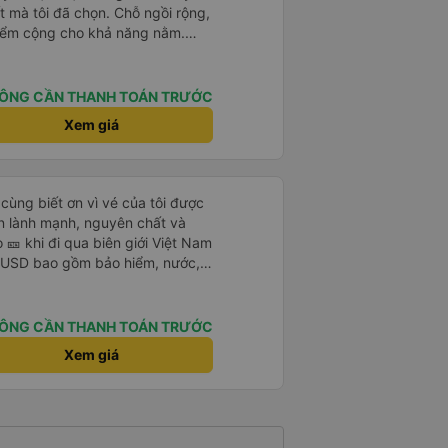
t mà tôi đã chọn. Chỗ ngồi rộng,
iểm cộng cho khả năng nằm.
huyện xảy ra ở biên giới, với hộ
hỉ cần tin tưởng vào quy trình
ÔNG CẦN THANH TOÁN TRƯỚC
Xem giá
cùng biết ơn vì vé của tôi được
 lành mạnh, nguyên chất và
 🎫 khi đi qua biên giới Việt Nam
 USD bao gồm bảo hiểm, nước,
 máy lạnh, sự hỗ trợ tại biên giới
điền bất kỳ mẫu đơn nào. Không
ông đám đông, không ồn ào -
ÔNG CẦN THANH TOÁN TRƯỚC
ịu. Xe buýt rộng rãi, sạch sẽ và
Xem giá
ắc chắn sẽ chuyển từ máy bay ✈️
ngay bây giờ. Tuyệt vời, không
sáng của tôi; thịt bò mỏng chiên
ên 🍳 Tôi đã bỏ qua cơm 🌾
không đường. Tôi ước bạn ở đây.