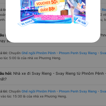
ả lời:
Tuyến đường
xe Ghế ngồi Phnôm Pênh - Phnom Penh Svay Rie
hoảng 7 chuyến trên
Vexere.com
bắt đầu từ 5:00 đến 15:30 bởi 2 
ành. Các giờ xe chạy có đầy đủ cả ban ngày, buổi trưa, buổi chiều,
âu hỏi:
Nhà xe Ghế ngồi đi Svay Rieng - Svay Rieng từ P
hạy sớm nhất?
ả lời:
Chuyến
Ghế ngồi Phnôm Pênh - Phnom Penh Svay Rieng - Sva
ào lúc 5:00 là của nhà xe Phương Heng.
âu hỏi:
Nhà xe đi Svay Rieng - Svay Rieng từ Phnôm Pênh 
hất?
ả lời:
Chuyến
Ghế ngồi Phnôm Pênh - Phnom Penh Svay Rieng - Sva
à vào lúc 15:30 là của nhà xe Phương Heng.