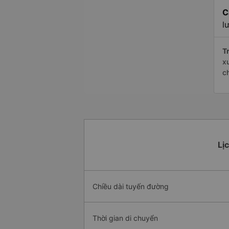
C
l
Tr
x
c
Lị
Chiều dài tuyến đường
Thời gian di chuyển