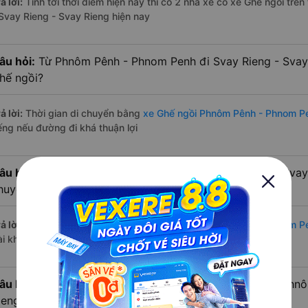
ả lời:
Tính tới thời điểm hiện nay thì có 2 nhà xe có xe Ghế ngồi t
 Svay Rieng - Svay Rieng hiện nay
âu hỏi:
Từ Phnôm Pênh - Phnom Penh đi Svay Rieng - Svay 
hế ngồi?
ả lời:
Thời gian di chuyển bằng
xe Ghế ngồi Phnôm Pênh - Phnom Pe
iếng nếu đường đi khá thuận lợi
âu hỏi:
Từ Phnôm Pênh - Phnom Penh đi Svay Rieng - Svay 
huyển bằng xe Ghế ngồi?
ả lời:
Đường di chuyển bằng
xe Ghế ngồi đi Phnôm Pênh - Phnom P
ài khoảng 161 km.
âu hỏi:
Mỗi ngày có bao nhiêu chuyến xe Ghế ngồi đi Phn
ieng - Svay Rieng?