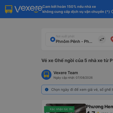
Cam kết hoàn 150% nếu nhà xe

không cung cấp dịch vụ vận chuyển (*)
in
Nơi xuất phát
import_export
Vé xe Ghế ngồi của 5 nhà xe từ
Vexere Team
Ngày cập nhật: 07/08/2026
Chọn ngày đi để xem giá vé, số ghế t
info
Phương He
Xác nhận tức thì