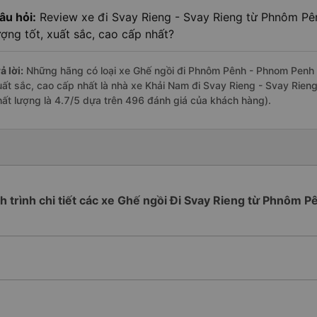
âu hỏi:
Review xe đi Svay Rieng - Svay Rieng từ Phnôm Pê
ượng tốt, xuất sắc, cao cấp nhất?
ả lời:
Những hãng có loại xe Ghế ngồi đi Phnôm Pênh - Phnom Penh S
uất sắc, cao cấp nhất là nhà xe Khải Nam đi Svay Rieng - Svay Rie
hất lượng là 4.7/5 dựa trên 496 đánh giá của khách hàng).
ch trình chi tiết các xe Ghế ngồi Đi Svay Rieng từ Phnôm P