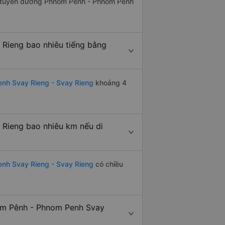
rên tuyến đường Phnôm Pênh - Phnom Penh
Rieng bao nhiêu tiếng bằng
nh Svay Rieng - Svay Rieng
khoảng 4
Rieng bao nhiêu km nếu di
enh Svay Rieng - Svay Rieng
có chiều
ôm Pênh - Phnom Penh Svay