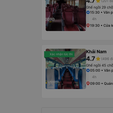
4.7
star
(201 đ
Ghế ngồi 29 chỗ
15:30 • Văn 
4h
19:30 • Cửa 
Khải Nam
Xác nhận tức thì
4.7
star
(496 đ
Ghế ngồi 45 ch
05:00 • Văn 
4h
09:00 • Quán