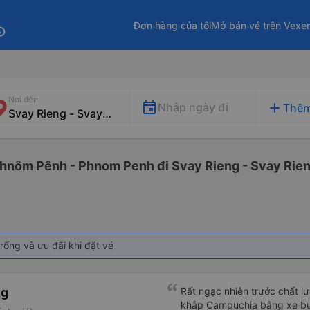
Đơn hàng của tôi
Mở bán vé trên Vexe
fo
Nơi đến
add
Nhập ngày đi
Thêm
 Phnôm Pênh - Phnom Penh đi Svay Rieng - Svay Rie
rống và ưu đãi khi đặt vé
ng
Rất ngạc nhiên trước chất lượ
khắp Campuchia bằng xe buý