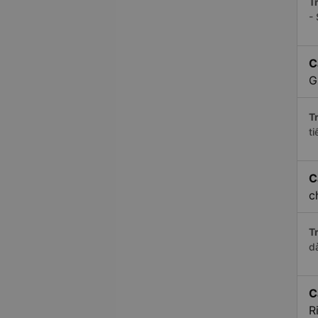
Tr
-
C
G
Tr
t
C
c
Tr
d
C
R