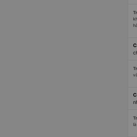
Tr
k
h
C
c
Tr
v
C
n
Tr
l