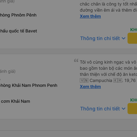
ánh giá)
chắc chắn là công ty tốt nhấ
đường viền êm ái và thêm đ
phòng Phnôm Pênh
(Bạn có thể không hiểu mọi c
Xem thêm
chiếu và mọi thứ nhưng bạn c
và làm theo nhóm) 10/10
KH
khẩu quốc tế Bavet
keyboard_arrow_down
Thông tin chi tiết
Tôi vô cùng kinh ngạc và vô 
bao gồm toàn bộ các món ăn
ánh giá)
thân thiện với chế độ ăn keto
ỗ
🇻🇳 Campuchia 🇰🇭. 19,76
phòng Khải Nam Phnom Penh
khăn giấy ướt, túi đựng giày,
Xem thêm
để tôi thậm chí không phải 
vội vã, không xếp hàng, kh
KH
 cơm Khải Nam
cách di chuyển thực sự dễ ch
keyboard_arrow_down
Thông tin chi tiết
chỉ còn một nửa chỗ. Tôi ch
sang xe buýt giường nằm 🚌 
căng thẳng và an toàn. Bữa 
🥩 đậu xanh &amp; trứng chi
Thêm cà phê đen với đá 🧊 