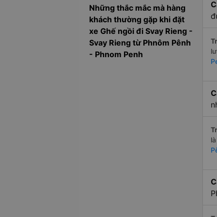
C
Những thắc mắc mà hàng
đ
khách thường gặp khi đặt
xe Ghế ngồi đi Svay Rieng -
Tr
Svay Rieng từ Phnôm Pênh
l
- Phnom Penh
P
C
n
Tr
l
P
C
P