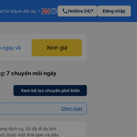
help_outline
phone
Hotline 24/7
Đăng nhập
re
Trở thành đối tác
arrow_drop_down
Xem giá
 ngày về
ng
: 7 chuyến mỗi ngày
Xem bộ lọc chuyến phổ biến
Chọn ngày
ng dịch vụ, tôi đã đi du lịch
t được một thời gian và đây