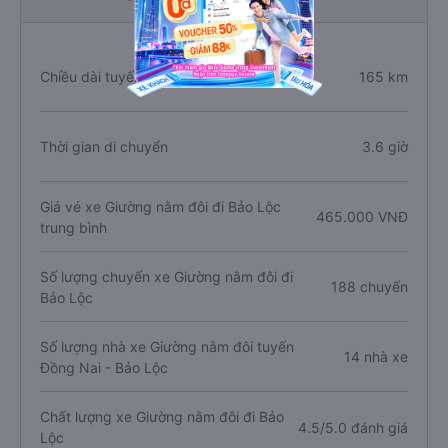
Chiều dài tuyến đường
165 km
Thời gian di chuyển
3.6 giờ
Giá vé xe Giường nằm đôi đi Bảo Lộc
465.000 VNĐ
trung bình
Số lượng chuyến xe Giường nằm đôi đi
188 chuyến
Bảo Lộc
Số lượng nhà xe Giường nằm đôi tuyến
14 nhà xe
Đồng Nai - Bảo Lộc
Chất lượng xe Giường nằm đôi đi Bảo
4.5/5.0 đánh giá
Lộc