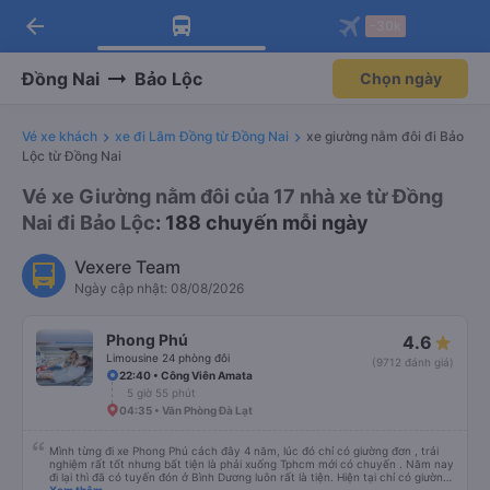
arrow_back
Tải app Vexere ngay!
Tải app Vexere
-30k
Mở app
Mở app
Nhận ưu đãi thành viên độc
-30k/ghế khi đặt vé máy bay qua
quyền
app
Đồng Nai
Bảo Lộc
Chọn ngày
Vé xe khách
xe đi Lâm Đồng từ Đồng Nai
xe giường nằm đôi đi Bảo
Lộc từ Đồng Nai
Vé xe Giường nằm đôi của 17 nhà xe từ Đồng
Nai đi Bảo Lộc
: 188 chuyến mỗi ngày
Vexere Team
Ngày cập nhật: 08/08/2026
Phong Phú
4.6
Limousine 24 phòng đôi
(9712 đánh giá)
22:40 • Công Viên Amata
5 giờ 55 phút
04:35 • Văn Phòng Đà Lạt
Mình từng đi xe Phong Phú cách đây 4 năm, lúc đó chỉ có giường đơn , trải
nghiệm rất tốt nhưng bất tiện là phải xuống Tphcm mới có chuyến . Năm nay
đi lại thì đã có tuyến đón ở Bình Dương luôn rất là tiện. Hiện tại chỉ có giường