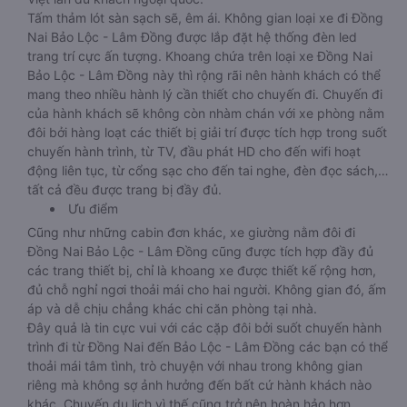
Tấm thảm lót sàn sạch sẽ, êm ái. Không gian loại xe đi Đồng
Nai Bảo Lộc - Lâm Đồng được lắp đặt hệ thống đèn led
trang trí cực ấn tượng. Khoang chứa trên loại xe Đồng Nai
Bảo Lộc - Lâm Đồng này thì rộng rãi nên hành khách có thể
mang theo nhiều hành lý cần thiết cho chuyến đi. Chuyến đi
của hành khách sẽ không còn nhàm chán với xe phòng nằm
đôi bởi hàng loạt các thiết bị giải trí được tích hợp trong suốt
chuyến hành trình, từ TV, đầu phát HD cho đến wifi hoạt
động liên tục, từ cổng sạc cho đến tai nghe, đèn đọc sách,…
tất cả đều được trang bị đầy đủ.
Ưu điểm
Cũng như những cabin đơn khác, xe giường nằm đôi đi
Đồng Nai Bảo Lộc - Lâm Đồng cũng được tích hợp đầy đủ
các trang thiết bị, chỉ là khoang xe được thiết kế rộng hơn,
đủ chỗ nghỉ ngơi thoải mái cho hai người. Không gian đó, ấm
áp và dễ chịu chẳng khác chi căn phòng tại nhà.
Đây quả là tin cực vui với các cặp đôi bởi suốt chuyến hành
trình đi từ Đồng Nai đến Bảo Lộc - Lâm Đồng các bạn có thể
thoải mái tâm tình, trò chuyện với nhau trong không gian
riêng mà không sợ ảnh hưởng đến bất cứ hành khách nào
khác. Chuyến du lịch vì thế cũng trở nên hoàn hảo hơn.