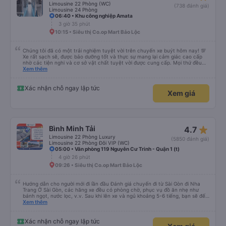
Limousine 22 Phòng (WC)
(738 đánh giá)
Limousine 24 Phòng
06:40 • Khu công nghiệp Amata
3 giờ 35 phút
10:15 • Siêu thị Co.op Mart Bảo Lộc
Chúng tôi đã có một trải nghiệm tuyệt vời trên chuyến xe buýt hôm nay! 💯
Xe rất sạch sẽ, được bảo dưỡng tốt và thực sự mang lại cảm giác cao cấp
nhờ các tiện nghi và cơ sở vật chất tuyệt vời được cung cấp. Mọi thứ đều
thoải mái và ngăn nắp. Nhân viên và tài xế rất tốt bụng, hữu ích và chu đáo,
Xem thêm
giúp chuyến đi của chúng tôi suôn sẻ và không căng thẳng. Sự chuyên
nghiệp của họ thực sự nổi bật. Nhìn chung, đó là trải nghiệm du lịch tốt nhất
đối với tôi và gia đình. Chúng tôi rất vui và hài lòng từ đầu đến cuối. Rất đáng
Xác nhận chỗ ngay lập tức
Xem giá
giới thiệu! 💛 Về ứng dụng, nó rất dễ sử dụng, thân thiện với người dùng và
tiện lợi khi đặt chuyến đi của chúng tôi. Mọi thứ đều diễn ra suôn sẻ!
star_rate
Bình Minh Tải
4.7
Limousine 22 Phòng Luxury
(5850 đánh giá)
Limousine 22 Phòng Đôi VIP (WC)
05:00 • Văn phòng 119 Nguyễn Cư Trinh - Quận 1 (t)
4 giờ 26 phút
09:26 • Siêu thị Co.op Mart Bảo Lộc
Hướng dẫn cho người mới đi lần đầu Đánh giá chuyến đi từ Sài Gòn đi Nha
Trang Ở Sài Gòn, các hãng xe đều có phòng chờ, phục vụ đồ ăn nhẹ như
bánh ngọt, nước lọc, v.v. Sau khi lên xe và ngủ khoảng 5-6 tiếng, bạn sẽ đến
Nha Trang. Ở Nha Trang, các hãng xe có dịch vụ đưa đón miễn phí, tuy
Xem thêm
nhiên bạn phải đặt trước với hãng xe khi đặt vé hoặc khi hãng xe gọi điện xác
nhận vé trước khi đi. Sau khi xe đến Nha Trang, bạn liên hệ với nhân viên
(nên dùng Google Translate và đưa cho họ đọc) để được hỗ trợ tìm xe đưa
Xác nhận chỗ ngay lập tức