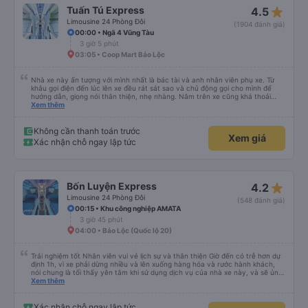
star_rate
Tuấn Tú Express
4.5
Limousine 24 Phòng Đôi
(1904 đánh giá)
00:00 • Ngã 4 Vũng Tàu
3 giờ 5 phút
03:05 • Coop Mart Bảo Lộc
Nhà xe này ấn tượng với mình nhất là bác tài và anh nhân viên phụ xe. Từ
khâu gọi điện đến lúc lên xe đều rát sát sao và chủ động gọi cho mình để
hướng dẫn, giọng nói thân thiện, nhẹ nhàng. Nằm trên xe cũng khá thoải
mái, chăn nệm nước suối đầy đủ. Chuyến xe của mình hầu hết là các cô bác
Xem thêm
lớn tuổi thế nên khi hít thở sẽ thấy có một chút mùi người già Lúc xuống xe,
điểm thả của mình ban đầu dự kiến là Ngã 3 Sợi ( Nha Trang ) và bắt Grab
nhưng các anh hướng dẫn mình xuống ở đây không có ma nào dám chở đâu
Không cần thanh toán trước
Xem giá
( vì đây là địa bàn của thế lực xe ôm ngầm, dân chơi cỏ kẹo ke...) Và thế là
Xác nhận chỗ ngay lập tức
mình được chở xuống Ngã 3 thành , nơi sáng sủa an toàn hơn. Một Chuyến
xe được biết thêm nhiều câu chuyện mới. Cảm ơn nhà xe đã giúp đỡ
star_rate
Bốn Luyện Express
4.2
Limousine 24 Phòng Đôi
(548 đánh giá)
00:15 • Khu công nghiệp AMATA
3 giờ 45 phút
04:00 • Bảo Lộc (Quốc lộ 20)
Trải nghiệm tốt Nhân viên vui vẻ lịch sự và thân thiện Giờ đến có trễ hơn dự
định 1h, vì xe phải dừng nhiều và lên xuống hàng hóa và rước hành khách,
nói chung là tối thấy yên tâm khi sử dụng dịch vụ của nhà xe này, và sẽ ủng
hộ và giới thiệu cho người thân sử dụng dịch vụ của nhà xe này
Xem thêm
Xác nhận chỗ ngay lập tức