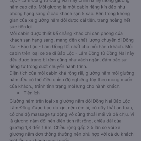
Lộc - Lâm Đồng từ Đồng Nai này chính là hệ thống giường
nằm cao cấp. Mỗi giường là một cabin riêng kín đáo như
phòng hạng sang ở các khách sạn 5 sao. Bên trong không
gian của xe giường nằm đôi được cải tiến, trang hoàng hết
sức tiện lợi.
Mỗi cabin được thiết kế chẳng khác chi căn phòng của
khách sạn hạng sang, mang đến chất lượng chuyến đi Đồng
Nai - Bảo Lộc - Lâm Đồng tốt nhất cho mỗi hành khách. Mỗi
cabin trên loại xe xe đi Bảo Lộc - Lâm Đồng từ Đồng Nai này
đều được trang bị rèm cũng như vách ngăn, đảm bảo sự
riêng tư trong suốt chuyến hành trình.
Diện tích của mỗi cabin khá rộng rãi, giường nằm mỗi giường
nằm đều có thể điều chỉnh độ nghiêng tùy theo mong muốn
của khách., tránh tình trạng mỏi lưng cho hành khách.
Tiện ích
Giường nằm trên loại xe giường nằm đôi Đồng Nai Bảo Lộc -
Lâm Đồng được bọc da xịn, nệm êm ái, có dây thắt an toàn,
có chế độ massage tự động vô cùng thoải mái và dễ chịu. Vì
là giường nằm đôi nên diện tích rất rộng, chiều dài của
giường 1,8 đến 1,9m. Chiều rộng gấp 2,5 lần so với xe
giường nằm đơn thông thường nên phù hợp với cả du khách
Việt lẫn du khách ngoại quốc.