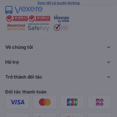
Xem tất cả tuyến đường
keyboard_arrow_down
Về chúng tôi
keyboard_arrow_down
Hỗ trợ
keyboard_arrow_down
Trở thành đối tác
Đối tác thanh toán