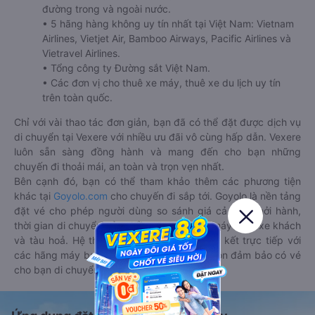
đường trong và ngoài nước.
• 5 hãng hàng không uy tín nhất tại Việt Nam: Vietnam
Airlines, Vietjet Air, Bamboo Airways, Pacific Airlines và
Vietravel Airlines.
• Tổng công ty Đường sắt Việt Nam.
• Các đơn vị cho thuê xe máy, thuê xe du lịch uy tín
trên toàn quốc.
Chỉ với vài thao tác đơn giản, bạn đã có thể đặt được dịch vụ
di chuyển tại Vexere với nhiều ưu đãi vô cùng hấp dẫn. Vexere
luôn sẵn sàng đồng hành và mang đến cho bạn những
chuyến đi thoải mái, an toàn và trọn vẹn nhất.
Bên cạnh đó, bạn có thể tham khảo thêm các phương tiện
khác tại
Goyolo.com
cho chuyến đi sắp tới. Goyolo là nền tảng
đặt vé cho phép người dùng so sánh giá cả, giờ khởi hành,
thời gian di chuyển của nhiều phương tiện máy bay, xe khách
và tàu hoả. Hệ thống của Goyolo được liên kết trực tiếp với
các hãng máy bay, xe khách và tàu hoả, luôn đảm bảo có vé
cho bạn di chuyển.