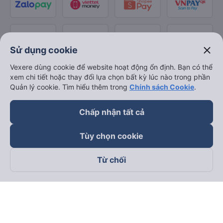
close
Sử dụng cookie
Vexere dùng cookie để website hoạt động ổn định. Bạn có thể
xem chi tiết hoặc thay đổi lựa chọn bất kỳ lúc nào trong phần
Quản lý cookie. Tìm hiểu thêm trong
Chính sách Cookie
.
Chấp nhận tất cả
Tùy chọn cookie
Từ chối
Theo dõi chúng tôi trên
Facebook
Tiktok
Youtube
Công ty TNHH Thương Mại Dịch Vụ Vexere