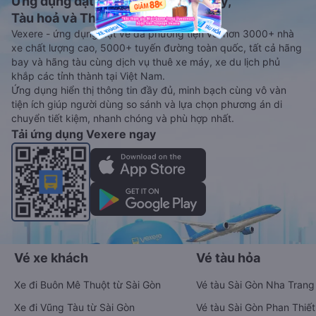
Ứng dụng đặt vé Xe khách, Máy bay,
Tàu hoả và Thuê xe
Vexere - ứng dụng đặt vé đa phương tiện với hơn 3000+ nhà
xe chất lượng cao, 5000+ tuyến đường toàn quốc, tất cả hãng
bay và hãng tàu cùng dịch vụ thuê xe máy, xe du lịch phủ
khắp các tỉnh thành tại Việt Nam.
Ứng dụng hiển thị thông tin đầy đủ, minh bạch cùng vô vàn
tiện ích giúp người dùng so sánh và lựa chọn phương án di
chuyển tiết kiệm, nhanh chóng và phù hợp nhất.
Tải ứng dụng Vexere ngay
Vé xe khách
Vé tàu hỏa
Xe đi Buôn Mê Thuột từ Sài Gòn
Vé tàu Sài Gòn Nha Trang
Xe đi Vũng Tàu từ Sài Gòn
Vé tàu Sài Gòn Phan Thiết