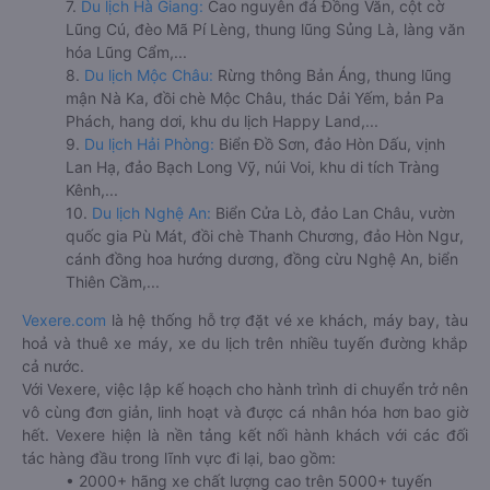
7.
Du lịch Hà Giang:
Cao nguyên đá Đồng Văn, cột cờ
Lũng Cú, đèo Mã Pí Lèng, thung lũng Sủng Là, làng văn
hóa Lũng Cẩm,...
8.
Du lịch Mộc Châu:
Rừng thông Bản Áng, thung lũng
mận Nà Ka, đồi chè Mộc Châu, thác Dải Yếm, bản Pa
Phách, hang dơi, khu du lịch Happy Land,...
9.
Du lịch Hải Phòng:
Biển Đồ Sơn, đảo Hòn Dấu, vịnh
Lan Hạ, đảo Bạch Long Vỹ, núi Voi, khu di tích Tràng
Kênh,...
10.
Du lịch Nghệ An:
Biển Cửa Lò, đảo Lan Châu, vườn
quốc gia Pù Mát, đồi chè Thanh Chương, đảo Hòn Ngư,
cánh đồng hoa hướng dương, đồng cừu Nghệ An, biển
Thiên Cầm,...
Vexere.com
là hệ thống hỗ trợ đặt vé xe khách, máy bay, tàu
hoả và thuê xe máy, xe du lịch trên nhiều tuyến đường khắp
cả nước.
Với Vexere, việc lập kế hoạch cho hành trình di chuyển trở nên
vô cùng đơn giản, linh hoạt và được cá nhân hóa hơn bao giờ
hết. Vexere hiện là nền tảng kết nối hành khách với các đối
tác hàng đầu trong lĩnh vực đi lại, bao gồm:
• 2000+ hãng xe chất lượng cao trên 5000+ tuyến