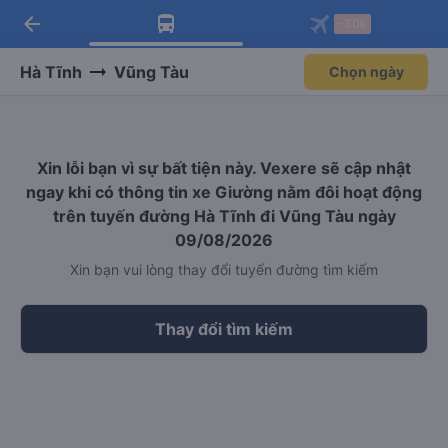
arrow_back
Tải app Vexere ngay!
Tải app Vexere
-30k
Mở app
Mở app
Nhận ưu đãi thành viên độc
-30k/ghế khi đặt vé máy bay qua
quyền
app
Hà Tĩnh
Vũng Tàu
Chọn ngày
Xin lỗi bạn vì sự bất tiện này. Vexere sẽ cập nhật
ngay khi có thông tin xe Giường nằm đôi hoạt động
trên tuyến đường Hà Tĩnh đi Vũng Tàu ngày
09/08/2026
Xin bạn vui lòng thay đổi tuyến đường tìm kiếm
Thay đổi tìm kiếm