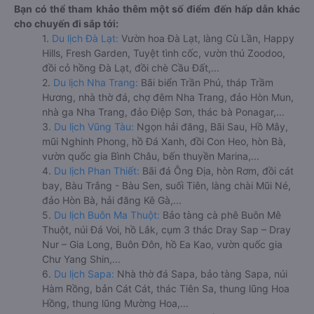
Bạn có thể tham khảo thêm một số điểm đến hấp dẫn khác
cho chuyến đi sắp tới:
1.
Du lịch Đà Lạt:
Vườn hoa Đà Lạt, làng Cù Lần, Happy
Hills, Fresh Garden, Tuyệt tình cốc, vườn thú Zoodoo,
đồi cỏ hồng Đà Lạt, đồi chè Cầu Đất,...
2.
Du lịch Nha Trang:
Bãi biển Trần Phú, tháp Trầm
Hương, nhà thờ đá, chợ đêm Nha Trang, đảo Hòn Mun,
nhà ga Nha Trang, đảo Điệp Sơn, thác bà Ponagar,...
3.
Du lịch Vũng Tàu:
Ngọn hải đăng, Bãi Sau, Hồ Mây,
mũi Nghinh Phong, hồ Đá Xanh, đồi Con Heo, hòn Bà,
vườn quốc gia Bình Châu, bến thuyền Marina,...
4.
Du lịch Phan Thiết:
Bãi đá Ông Địa, hòn Rơm, đồi cát
bay, Bàu Trắng - Bàu Sen, suối Tiên, làng chài Mũi Né,
đảo Hòn Bà, hải đăng Kê Gà,...
5.
Du lịch Buôn Ma Thuột:
Bảo tàng cà phê Buôn Mê
Thuột, núi Đá Voi, hồ Lắk, cụm 3 thác Dray Sap – Dray
Nur – Gia Long, Buôn Đôn, hồ Ea Kao, vườn quốc gia
Chư Yang Shin,...
6.
Du lịch Sapa:
Nhà thờ đá Sapa, bảo tàng Sapa, núi
Hàm Rồng, bản Cát Cát, thác Tiên Sa, thung lũng Hoa
Hồng, thung lũng Mường Hoa,...