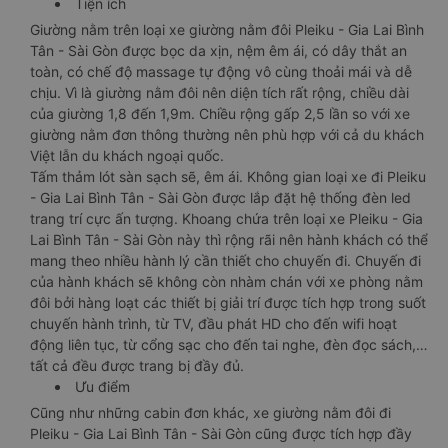
Tiện ích
Giường nằm trên loại xe giường nằm đôi Pleiku - Gia Lai Bình
Tân - Sài Gòn được bọc da xịn, nệm êm ái, có dây thắt an
toàn, có chế độ massage tự động vô cùng thoải mái và dễ
chịu. Vì là giường nằm đôi nên diện tích rất rộng, chiều dài
của giường 1,8 đến 1,9m. Chiều rộng gấp 2,5 lần so với xe
giường nằm đơn thông thường nên phù hợp với cả du khách
Việt lẫn du khách ngoại quốc.
Tấm thảm lót sàn sạch sẽ, êm ái. Không gian loại xe đi Pleiku
- Gia Lai Bình Tân - Sài Gòn được lắp đặt hệ thống đèn led
trang trí cực ấn tượng. Khoang chứa trên loại xe Pleiku - Gia
Lai Bình Tân - Sài Gòn này thì rộng rãi nên hành khách có thể
mang theo nhiều hành lý cần thiết cho chuyến đi. Chuyến đi
của hành khách sẽ không còn nhàm chán với xe phòng nằm
đôi bởi hàng loạt các thiết bị giải trí được tích hợp trong suốt
chuyến hành trình, từ TV, đầu phát HD cho đến wifi hoạt
động liên tục, từ cổng sạc cho đến tai nghe, đèn đọc sách,…
tất cả đều được trang bị đầy đủ.
Ưu điểm
Cũng như những cabin đơn khác, xe giường nằm đôi đi
Pleiku - Gia Lai Bình Tân - Sài Gòn cũng được tích hợp đầy