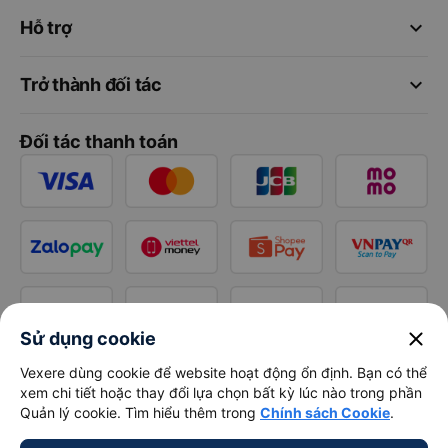
keyboard_arrow_down
Hỗ trợ
keyboard_arrow_down
Trở thành đối tác
Đối tác thanh toán
close
Sử dụng cookie
Vexere dùng cookie để website hoạt động ổn định. Bạn có thể
xem chi tiết hoặc thay đổi lựa chọn bất kỳ lúc nào trong phần
Quản lý cookie. Tìm hiểu thêm trong
Chính sách Cookie
.