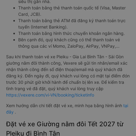
siêu thị gần nhà.
Thanh toán bằng thẻ thanh toán quốc tế (Visa, Master
Card, JCB).
Thanh toán bằng thẻ ATM đã đăng ký thanh toán trực
tuyến (Internet Banking).
Thanh toán bằng hình thức chuyển khoản ngân hàng.
Bên cạnh đó, quý khách cũng có thể thanh toán vé
thông qua các ví Momo, ZaloPay, AirPay, VNPay,…
Sau khi thanh toán vé xe Pleiku - Gia Lai Bình Tân - Sài Gòn
giường nằm đôi thành công, Vexere sẽ gửi tin nhắn/email xác
nhận thành công đến số điện thoại/email mà quý khách đã
đăng ký. Đến ngày đi, quý khách vui lòng có mặt tại điểm đón
trước 30 phút giờ khởi hành để chuẩn bị lên xe. Để kiểm tra
tình trạng vé đã đặt, quý khách vui lòng truy cập
https://vexere.com/vi-VN/booking/ticketinfo
Xem hướng dẫn chi tiết đặt vé xe, minh họa bằng hình ảnh
tại
đây
.
Đặt vé xe Giường nằm đôi Tết 2027 từ
Pleiku đi Bình Tân