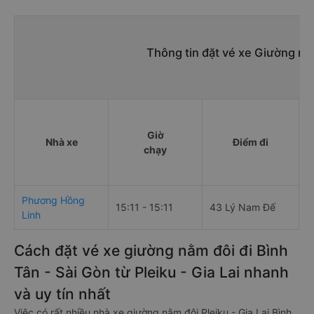
Thông tin đặt vé xe Giường nằ
Giờ
Nhà xe
Điểm đi
chạy
Phương Hồng
15:11 - 15:11
43 Lý Nam Đế
Đ
Linh
Cách đặt vé xe giường nằm đôi đi Bình
Tân - Sài Gòn từ Pleiku - Gia Lai nhanh
và uy tín nhất
Việc có rất nhiều nhà xe giường nằm đôi Pleiku - Gia Lai Bình