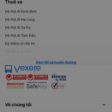
Thuê xe
Hà Nội đi Ninh Bình
Hà Nội đi Hạ Long
Hà Nội đi Sa Pa
Hà Nội đi Tam Đảo
Đà Nẵng đi Hội An
Đà Nẵng đi Huế
Hải Phòng đi Hà Nội
Xem tất cả tuyến đường
keyboard_arrow_down
Về chúng tôi