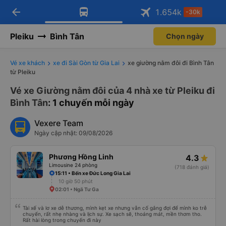
arrow_back
Tải app Vexere ngay!
Tải app Vexere
1.654
k
-30k
Mở app
Mở app
Nhận ưu đãi thành viên độc
-30k/ghế khi đặt vé máy bay qua
quyền
app
Pleiku
Bình Tân
Chọn ngày
Vé xe khách
xe đi Sài Gòn từ Gia Lai
xe giường nằm đôi đi Bình Tân
từ Pleiku
Vé xe Giường nằm đôi của 4 nhà xe từ Pleiku đi
Bình Tân
: 1 chuyến mỗi ngày
Vexere Team
Ngày cập nhật: 09/08/2026
Phương Hồng Linh
4.3
Limousine 24 phòng
(718 đánh giá)
15:11 • Bến xe Đức Long Gia Lai
10 giờ 50 phút
02:01 • Ngã Tư Ga
Tài xế và lơ xe dễ thương, mình kẹt xe nhưng vẫn cố gắng đợi để mình ko trễ
chuyến, rất nhẹ nhàng và lịch sự. Xe sạch sẽ, thoáng mát, mền thơm tho.
Rất hài lòng trong chuyến đi này