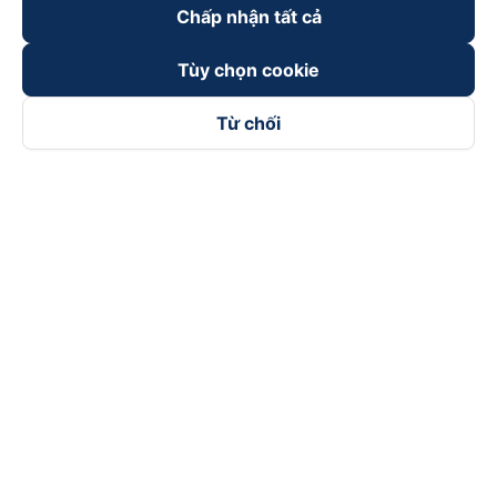
Chấp nhận tất cả
Tùy chọn cookie
Từ chối
Theo dõi chúng tôi trên
Facebook
Tiktok
Youtube
Công ty TNHH Thương Mại Dịch Vụ Vexere
Địa chỉ đăng ký kinh doanh: 8C Chữ Đồng Tử, Phường Tân
Sơn Nhất, TP. Hồ Chí Minh, Việt Nam
Địa chỉ
:
Lầu 2, toà nhà H3 Circo Hoàng Diệu, 384 Hoàng Diệu,
Phường Khánh Hội, TP Hồ Chí Minh, Việt Nam
Tầng 3, toà nhà 101 Láng Hạ, 101 Láng Hạ, Phường Láng, TP.
Hà Nội, Việt Nam
Giấy chứng nhận ĐKKD số 0315133726 do Sở KH và ĐT TP.
Hồ Chí Minh cấp lần đầu ngày 27/6/2018
Bản quyền © 2025 thuộc về Vexere.com