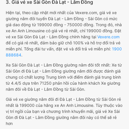
3. Giá vé xe Sài Gòn Đà Lạt - Lâm Đồng
Hiện tại, theo cập nhật mới nhất của Vexere.com, giá vé xe
giường nằm đôi tuyến Đà Lạt - Lâm Đồng - Sài Gòn có mức
giá dao động từ 199000 đồng - 750000 đồng. Trong đó, nhà
xe An Anh Limousine có giá vé rẻ nhất, chỉ 199000 đồng. Đặt
vé xe Sài Gòn Đà Lạt - Lâm Đồng chính hãng tại
Vexere.com
để có giá rẻ nhất, đảm bảo giữ chỗ 100% và hỗ trợ đổi trả vé
miễn phí. Tổng đài tư vấn, đặt vé và đổi trả vé miễn phí:
1900
888684
.
Xe Sài Gòn Đà Lạt - Lâm Đồng giường nằm đôi tốt nhất: Xe từ
Sài Gòn đi Đà Lạt - Lâm Đồng giường nằm đôi được đánh giá
chung có chất lượng Trung bình với điểm đánh giá trung bình
từ 4.4/5 dựa trên 71250 phản hồi của hành khách Xe giường
nằm đôi về Đà Lạt - Lâm Đồng từ Sài Gòn.
Giá vé xe giường nằm đôi đi Đà Lạt - Lâm Đồng từ Sài Gòn rẻ
nhất là 199000 của hãng xe An Anh Limousine. Tùy thuộc vào
vị trí ngồi của bạn và chương trình khuyến mãi, giá vé Xe Sài
Gòn đi Đà Lạt - Lâm Đồng giường nằm đôi này có thể sẽ rẻ
hơn