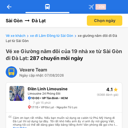
arrow_back
-30k
Sài Gòn
Đà Lạt
Chọn ngày
Vé xe khách
xe đi Lâm Đồng từ Sài Gòn
xe giường nằm đôi đi Đà
Lạt từ Sài Gòn
Vé xe Giường nằm đôi của 19 nhà xe từ Sài Gòn
đi Đà Lạt
: 287 chuyến mỗi ngày
Vexere Team
Ngày cập nhật: 07/08/2026
Điền Linh Limousine
4.1
Limousine 24 Phòng Đôi
(6368 đánh giá)
10:00 • VP Tân Bình - HCM
7 giờ 15 phút
17:15 • VP Đà Lạt - Nguyên Tử Lực
Cảm ơn bạn rất nhiều. Nếu bạn muốn sử dụng xe cabin từ Phú Mỹ Hưng đi
Đà Lạt thì sử dụng tại đây. Tôi rất khó hiểu anh ấy vì anh ấy nói giọng Việt,
nhưng tôi có thể dễ dàng giao tiếp bằng tiếng Anh! Văn phòng đã gọi cho tôi