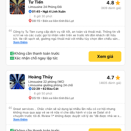
star_rate
Tư Tiến
4.8
Limousine 24 Phòng Đôi
(809 đánh giá)
01:45 • Ngã 4 Linh Xuân
6 giờ 30 phút
08:15 • Bến xe liên tỉnh Đà Lạt
Công ty Tu Tien cung cấp dịch vụ rất tốt, an toàn và thoải mái. Thông tin về
vị trí xe và các cuộc gọi từ nhân viên trên xe trước khi đón khách rất hữu
ích. Xe rất sạch sẽ, giường ngủ thoải mái với nhiều tùy chọn đèn chiếu sáng
và cổng USB được đặt ở vị trí thuận tiện. Nhân viên rất lịch sự và xe đến
Xem thêm
điểm đến sớm hơn dự kiến. Cảm ơn!
Không cần thanh toán trước
Xem giá
Xác nhận chỗ ngay lập tức
star_rate
Hoàng Thủy
4.7
Limousine 22 phòng (WC)
(4605 đánh giá)
Limousine giường phòng 24 chỗ
22:29 • 62 Bàu Cát
6 giờ 50 phút
05:19 • Bến xe liên tỉnh Đà Lạt
Great services .. Chắc chắn sẽ sử dụng lại nhiều lần nếu có cơ hội nhưng
không mua qua app vé xe rẻ nữa vì che dấu hành vi của xe Dalat ơi ở
chuyến trước tôi đi. Riview 1* không được duyệt với lý do “đã được nhà xe xử
lý với khách hàng” trong khi tôi là khách hàng và trải nghiệm của tôi lại nói là
Xem thêm
đã được xử lý. Ai xử lý ?? Tôi không biết nên vẫn mua vé thêm lần này nữa.
Sau lần này cả Cty tôi sẽ xóa app vé xe rẻ Vĩnh viễn vì xử lý tào lao này.
Chúng tôi cũng sẽ viết bài trên các nền tảng về trải nghiệm của tôi cả về
Không cần thanh toán trước