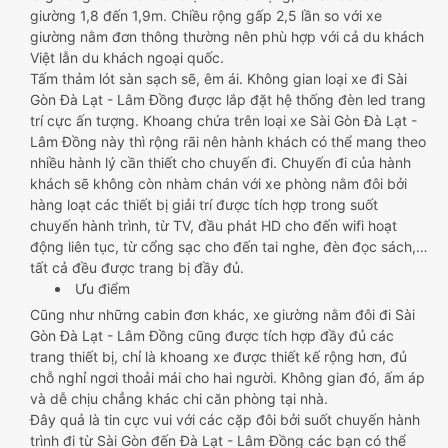
giường 1,8 đến 1,9m. Chiều rộng gấp 2,5 lần so với xe
giường nằm đơn thông thường nên phù hợp với cả du khách
Việt lẫn du khách ngoại quốc.
Tấm thảm lót sàn sạch sẽ, êm ái. Không gian loại xe đi Sài
Gòn Đà Lạt - Lâm Đồng được lắp đặt hệ thống đèn led trang
trí cực ấn tượng. Khoang chứa trên loại xe Sài Gòn Đà Lạt -
Lâm Đồng này thì rộng rãi nên hành khách có thể mang theo
nhiều hành lý cần thiết cho chuyến đi. Chuyến đi của hành
khách sẽ không còn nhàm chán với xe phòng nằm đôi bởi
hàng loạt các thiết bị giải trí được tích hợp trong suốt
chuyến hành trình, từ TV, đầu phát HD cho đến wifi hoạt
động liên tục, từ cổng sạc cho đến tai nghe, đèn đọc sách,…
tất cả đều được trang bị đầy đủ.
Ưu điểm
Cũng như những cabin đơn khác, xe giường nằm đôi đi Sài
Gòn Đà Lạt - Lâm Đồng cũng được tích hợp đầy đủ các
trang thiết bị, chỉ là khoang xe được thiết kế rộng hơn, đủ
chỗ nghỉ ngơi thoải mái cho hai người. Không gian đó, ấm áp
và dễ chịu chẳng khác chi căn phòng tại nhà.
Đây quả là tin cực vui với các cặp đôi bởi suốt chuyến hành
trình đi từ Sài Gòn đến Đà Lạt - Lâm Đồng các bạn có thể