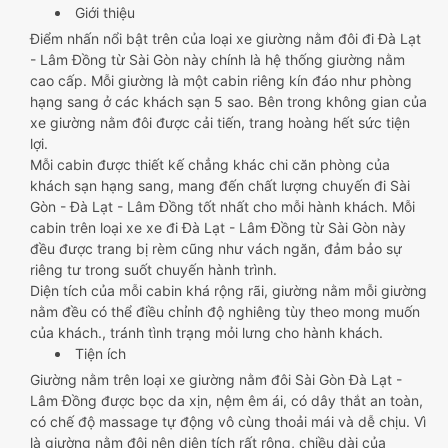
Giới thiệu
Điểm nhấn nổi bật trên của loại xe giường nằm đôi đi Đà Lạt
- Lâm Đồng từ Sài Gòn này chính là hệ thống giường nằm
cao cấp. Mỗi giường là một cabin riêng kín đáo như phòng
hạng sang ở các khách sạn 5 sao. Bên trong không gian của
xe giường nằm đôi được cải tiến, trang hoàng hết sức tiện
lợi.
Mỗi cabin được thiết kế chẳng khác chi căn phòng của
khách sạn hạng sang, mang đến chất lượng chuyến đi Sài
Gòn - Đà Lạt - Lâm Đồng tốt nhất cho mỗi hành khách. Mỗi
cabin trên loại xe xe đi Đà Lạt - Lâm Đồng từ Sài Gòn này
đều được trang bị rèm cũng như vách ngăn, đảm bảo sự
riêng tư trong suốt chuyến hành trình.
Diện tích của mỗi cabin khá rộng rãi, giường nằm mỗi giường
nằm đều có thể điều chỉnh độ nghiêng tùy theo mong muốn
của khách., tránh tình trạng mỏi lưng cho hành khách.
Tiện ích
Giường nằm trên loại xe giường nằm đôi Sài Gòn Đà Lạt -
Lâm Đồng được bọc da xịn, nệm êm ái, có dây thắt an toàn,
có chế độ massage tự động vô cùng thoải mái và dễ chịu. Vì
là giường nằm đôi nên diện tích rất rộng, chiều dài của