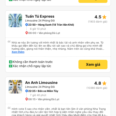
iu còn đổi cho mình phòng đơn sang đôi xong còn note là (một mình) yêu
luôn. Nhưng phòng đôi mà nằm một thì mỗi lần xe rẽ 1 cái là ✈️ Ít đi xe khách
nhưng đủ để đánh giá 10/10.
star_rate
Tuấn Tú Express
4.5
Limousine 24 Phòng Đôi
(1903 đánh giá)
23:50 • Hàng Xanh (18 Trần Văn Khê)
6 giờ 10 phút
06:00 • Văn phòng Đà Lạt
Nhà xe này ấn tượng với mình nhất là bác tài và anh nhân viên phụ xe. Từ
khâu gọi điện đến lúc lên xe đều rát sát sao và chủ động gọi cho mình để
hướng dẫn, giọng nói thân thiện, nhẹ nhàng. Nằm trên xe cũng khá thoải
mái, chăn nệm nước suối đầy đủ. Chuyến xe của mình hầu hết là các cô bác
Xem thêm
lớn tuổi thế nên khi hít thở sẽ thấy có một chút mùi người già Lúc xuống xe,
điểm thả của mình ban đầu dự kiến là Ngã 3 Sợi ( Nha Trang ) và bắt Grab
nhưng các anh hướng dẫn mình xuống ở đây không có ma nào dám chở đâu
Không cần thanh toán trước
Xem giá
( vì đây là địa bàn của thế lực xe ôm ngầm, dân chơi cỏ kẹo ke...) Và thế là
Xác nhận chỗ ngay lập tức
mình được chở xuống Ngã 3 thành , nơi sáng sủa an toàn hơn. Một Chuyến
xe được biết thêm nhiều câu chuyện mới. Cảm ơn nhà xe đã giúp đỡ
star_rate
An Anh Limousine
4.8
Limousine 24 Phòng Đôi
(10380 đánh giá)
22:35 • Bến xe Miền Tây
7 giờ 40 phút
06:15 • Văn phòng Đà Lạt
mình vote 5 sao cho nhân viên ,nhất là bạn tên Sim ở văn phòng Nha Trang
nhiệt tình,chu đáo,tư vấn tận tình hợp lý,kiên nhẫn nghe yêu cầu thay đổi
của khách hàng và giải quyết nhiệt tình thấu đáo.Mười điểm cho thái độ & sự