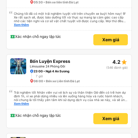
05:30 • Bến xe liên tỉnh Đà Lạt
Chúng tôi đã có một trải nghiệm tuyệt vời trên chuyến xe buýt hôm nay! 💯
Xe rất sạch sẽ, được bảo dưỡng tốt và thực sự mang lại cảm giác cao cấp
nhờ các tiện nghi và cơ sở vật chất tuyệt vời được cung cấp. Mọi thứ đều
thoải mái và ngăn nắp. Nhân viên và tài xế rất tốt bụng, hữu ích và chu đáo,
Xem thêm
giúp chuyến đi của chúng tôi suôn sẻ và không căng thẳng. Sự chuyên
nghiệp của họ thực sự nổi bật. Nhìn chung, đó là trải nghiệm du lịch tốt nhất
đối với tôi và gia đình. Chúng tôi rất vui và hài lòng từ đầu đến cuối. Rất đáng
Xác nhận chỗ ngay lập tức
Xem giá
giới thiệu! 💛 Về ứng dụng, nó rất dễ sử dụng, thân thiện với người dùng và
tiện lợi khi đặt chuyến đi của chúng tôi. Mọi thứ đều diễn ra suôn sẻ!
star_rate
Bốn Luyện Express
4.2
Limousine 24 Phòng Đôi
(546 đánh giá)
23:00 • Ngã 4 An Sương
7 giờ
06:00 • Bến xe Liên tỉnh Đà Lạt
Trải nghiệm tốt Nhân viên vui vẻ lịch sự và thân thiện Giờ đến có trễ hơn dự
định 1h, vì xe phải dừng nhiều và lên xuống hàng hóa và rước hành khách,
nói chung là tối thấy yên tâm khi sử dụng dịch vụ của nhà xe này, và sẽ ủng
hộ và giới thiệu cho người thân sử dụng dịch vụ của nhà xe này
Xem thêm
Xác nhận chỗ ngay lập tức
Xem giá