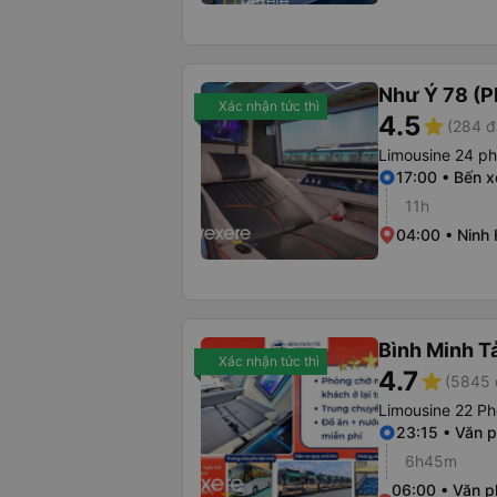
Như Ý 78 (P
Xác nhận tức thì
4.5
star
(284 đ
Limousine 24 p
17:00 • Bến 
11h
04:00 • Ninh 
Bình Minh T
Xác nhận tức thì
4.7
star
(5845 
Limousine 22 Ph
23:15 • Văn 
6h45m
06:00 • Văn p