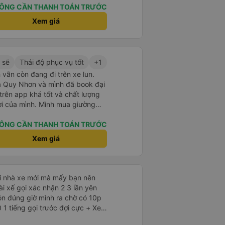
ÔNG CẦN THANH TOÁN TRƯỚC
Xem giá
 sẽ
Thái độ phục vụ tốt
+1
 vẫn còn đang đi trên xe lun.
 ra Quy Nhơn và mình đã book đại
 trên app khá tốt và chất lượng
ợi của mình. Mình mua giường
hân viên của nhà xe phải nói là
. Trước chuyến đi mình có gọi
ÔNG CẦN THANH TOÁN TRƯỚC
 hỗ trợ mình nói chuyện
Xem giá
úc mình lên xe trung chuyển và
h vali giùm tụi mình. Trên xe thì
cho khách còn chuẩn bị cả
và đặc biệt là có gối ôm.
ới nhà xe mới mà mấy bạn nên
Nchung là phải chấm nhà xe 10 sao mới đủ !!!
ón đúng giờ mình ra chờ có 10p
 tiếng gọi trước đợi cực + Xe
à cực kỳ ưng mền gối trên xe luôn