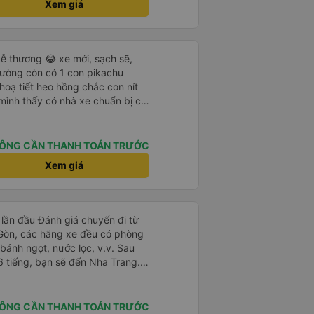
Xem giá
ễ thương 😂 xe mới, sạch sẽ,
iường còn có 1 con pikachu
 hoạ tiết heo hồng chắc con nít
 mình thấy có nhà xe chuẩn bị cả
g bà cụ lên xe còn được nv dẫn
ung là chu đáo ah.
ÔNG CẦN THANH TOÁN TRƯỚC
Xem giá
lần đầu Đánh giá chuyến đi từ
 Gòn, các hãng xe đều có phòng
bánh ngọt, nước lọc, v.v. Sau
6 tiếng, bạn sẽ đến Nha Trang.
 dịch vụ đưa đón miễn phí, tuy
 hãng xe khi đặt vé hoặc khi
 trước khi đi. Sau khi xe đến
ÔNG CẦN THANH TOÁN TRƯỚC