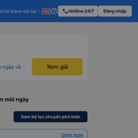
help_outline
phone
Hotline 24/7
Đăng nhập
re
Trở thành đối tác
arrow_drop_down
Xem giá
 ngày về
ến mỗi ngày
Xem bộ lọc chuyến phổ biến
Chọn ngày