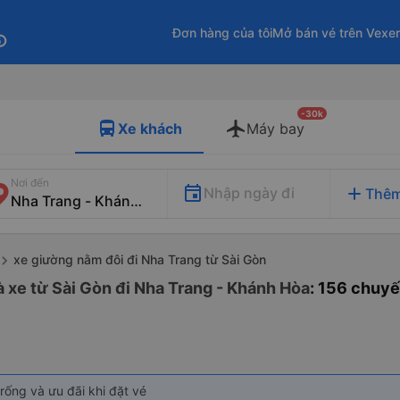
Đơn hàng của tôi
Mở bán vé trên Vexe
fo
-30k
Xe khách
Máy bay
Nơi đến
add
Nhập ngày đi
Thêm
xe giường nằm đôi đi Nha Trang từ Sài Gòn
 xe từ Sài Gòn đi Nha Trang - Khánh Hòa
: 156 chuy
rống và ưu đãi khi đặt vé