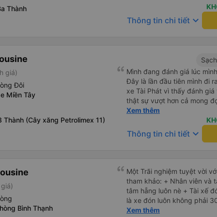
KH
Ba Thành
keyboard_arrow_down
Thông tin chi tiết
mousine
Sạch
Mình đang đánh giá lúc mình
h giá)
Đây là lần đầu tiên mình đi
hòng Đôi
xe Tài Phát vì thấy đánh giá
xe Miền Tây
thật sự vượt hơn cả mong đ
đôi và vừa đủ cho 2 người. N
Xem thêm
 Thành (Cây xăng Petrolimex 11)
siêu nhiệt tình và dễ thương
KH
cho bên tổng đài thì anh nhân viên
keyboard_arrow_down
Thông tin chi tiết
siêu nhẹ nhàng và vui vẻ . L
lên xe lớn thì luôn hỗ trợ xác
có cả bánh và sữa miễn phí 
thuốc say xe, dép, mền, gối 
mousine
Một Trãi nghiệm tuyệt vời v
tham khảo: + Nhân viên và tài xế gọi xác nhận 2 3 lần yên
giá)
tâm hẵng luôn nè + Tài xế đ
hòng
là xe đón luôn không phải 30 1
Phòng Bình Thạnh
mới, xịn, thơm và Đặt biệt l
Xem thêm