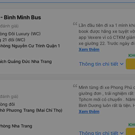
- Bình Minh Bus
Lần đầu tiên đi xa 1 mình k
đánh giá)
book được hãng xe tuyệt vờ
òng Đôi Luxury (WC)
app Vexere vì có CTKM giảm
 21 đôi (WC)
xe giường 22. Trước ngày đi
phòng Nguyễn Cư Trinh Quận 1
nhật biển số xe cũng như xá
Xem thêm
trạm xuống. Mình cũng thủ th
KH
hích Quảng Đức Nha Trang
tiên đi 1 mình nơi xa và đi 
keyboard_arrow_down
Thông tin chi tiết
xe địa chỉ nhà hàng tiệc cưới
cho mình, sắp xếp cho mình
nhất có thể. Thiệt là mình c
nhiệt tình và phục vụ chu đá
Mình từng đi xe Phong Phú c
mình 22h5 mới có mặt tại nhà 
giường đơn , trải nghiệm rất
đánh giá)
anh chạy lại hỗ trợ mình và
Tphcm mới có chuyến . Năm n
xe, còn mình thì chỉnh trang
òng đôi
Bình Dương luôn rất là tiện. 
trên, lâu rồi không leo giườ
chờ Phương Trang (Mai Chí Thọ)
review thấy mn đánh giá ko tốt giường chậc này nọ , t
Xem thêm
thật bất ngờ, từ sau có 1 giọ
của tài xế và phải chờ trung 
để em giúp mình ạ". Vậy là 
chịu chuyển đến khách sạn
KH
Phòng Nha Trang
nhẹ nhàng và an toàn. Xe rất
hơi e dè nhưng mình vẫn quyế
keyboard_arrow_down
Thông tin chi tiết
ấm nệm êm gối thêm 2 cái n