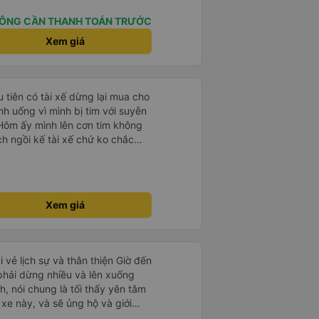
da nằm đau cả cổ mà đây gối này
 lông êm cực. + Giường
ÔNG CẦN THANH TOÁN TRƯỚC
p ở trên không bị vướng chân
Xem giá
 trợ
 nhàn luôn nha + Trên xe
 Tới trạm tài xế còn tinh ý
rạm dừng nữa. 10đ cho sự tinh tế
u tiên có tài xế dừng lại mua cho
h uống vì mình bị tim với suyễn
Hôm ấy mình lên cơn tim không
h ngồi kế tài xế chứ ko chắc
ì nhường chỗ cho mình ngồi còn
mua trà gừng uống huhuhu ! Rất
nh Khải và
 50F 022.81 chiều về từ Dalat về
Xem giá
0:30 tối nha. Mình hỏi cả gia
do mình thức
chặng đường tài xế chạy rất cẩn
 căng thẳng lắm mà xe mình chạy
i vẻ lịch sự và thân thiện Giờ đến
ậm rãi hơn mấy xe khác nhiều !
 phải dừng nhiều và lên xuống
g đường mà ok hết sức ! Xe
, nói chung là tối thấy yên tâm
hút nào. Qua mỗi trạm tài xế
xe này, và sẽ ủng hộ và giới
t nha! Có tâm hết sức chời ơi! Xe
g dịch vụ của nhà xe này