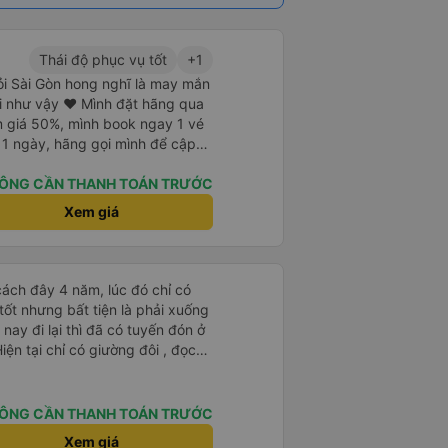
Thái độ phục vụ tốt
+1
hỏi Sài Gòn hong nghĩ là may mắn
i như vậy ❤ Mình đặt hãng qua
 giá 50%, mình book ngay 1 vé
 1 ngày, hãng gọi mình để cập
c nhận các thông tin cá nhân và
ỉ với NV trực hotline là lần đầu
ÔNG CẦN THANH TOÁN TRƯỚC
ăn đám cưới. Mình cũng cho nhà
Xem giá
. Thế là 10ph sau hãng xe gọi lại
 trạm xuống xe gần nhà hàng
hưa bao giờ nghĩ sẽ có hãng xe
o như thế. Xe xuất phát 22h15,
ách đây 4 năm, lúc đó chỉ có
xe. Vừa lấy vali khỏi taxi là có 1
 tốt nhưng bất tiện là phải xuống
 nhanh chóng cất hộ vali vào hầm
ay đi lại thì đã có tuyến đón ở
 rồi lên xe. Giường mình nằm ở
Hiện tại chỉ có giường đôi , đọc
ng tầng nên hơi mất thế ^^ Nhưng
hái độ
ng nói phụ nữ vọng tới "Anh ơi,
chuyển chậm chạp hoặc không
mình được bạn NV đỡ lên ghế rất
 mà khách yêu cầu. Nghe cũng
ÔNG CẦN THANH TOÁN TRƯỚC
 sạch sẽ, nội thất mới mẻ, chăn
t định trải nghiệm lại.Đầu tiên
Xem giá
gủ như ở nhà mình vậy á. NV