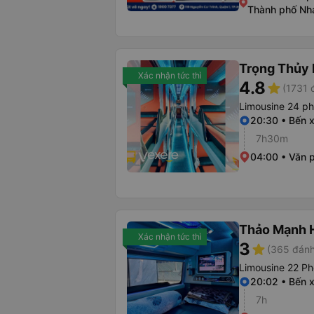
Thành phố Nh
Trọng Thủy 
Xác nhận tức thì
4.8
star
(1731 
Limousine 24 p
20:30 • Bến 
7h30m
04:00 • Văn 
Thảo Mạnh 
Xác nhận tức thì
3
star
(365 đánh
Limousine 22 Ph
20:02 • Bến 
7h