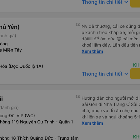
keyboard_arrow_down
Thông tin chi tiết
hú Yên)
Nv dễ thương, cái xe cũng d
pikachu treo khắp xe, mỗi g
ánh giá)
dàiiiiii để ôm nữa 🤣 cái mền
hòng
khoái lắm đây. Lần đầu tiên
xe Miền Tây
bàn chải đánh răng. Có 2 ôn
Xem thêm
tới tận nơi để hỗ trợ, nói ch
KH
Hòa (Dọc Quốc lộ 1A)
keyboard_arrow_down
Thông tin chi tiết
ải
Hướng dẫn cho người mới đi 
Sài Gòn đi Nha Trang Ở Sài
đánh giá)
chờ, phục vụ đồ ăn nhẹ như 
òng Đôi VIP (WC)
khi lên xe và ngủ khoảng 5-
phòng 119 Nguyễn Cư Trinh - Quận 1
Ở Nha Trang, các hãng xe có
Xem thêm
nhiên bạn phải đặt trước với
hãng xe gọi điện xác nhận vé
KH
hòng 18 Thích Quảng Đức - Trung tâm