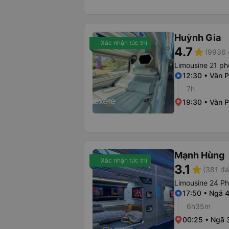
Huỳnh Gia
Xác nhận tức thì
4.7
star
(9936 
Limousine 21 p
12:30 • Văn 
7h
19:30 • Văn 
Mạnh Hùng
Xác nhận tức thì
3.1
star
(381 đá
Limousine 24 P
17:50 • Ngã 
6h35m
00:25 • Ngã 