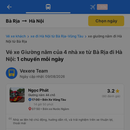
arrow_back
Tải app Vexere ngay!
Tải app Vexere
-30k
Mở app
Mở app
Nhận ưu đãi thành viên độc
-30k/ghế khi đặt vé máy bay qua
quyền
app
Bà Rịa
Hà Nội
Chọn ngày
Vé xe khách
xe đi Hà Nội từ Bà Rịa-Vũng Tàu
xe giường nằm đi Hà
Nội từ Bà Rịa
Vé xe Giường nằm của 4 nhà xe từ Bà Rịa đi Hà
Nội
: 1 chuyến mỗi ngày
Vexere Team
Ngày cập nhật: 09/08/2026
Ngọc Phát
3.2
Giường nằm 44 chỗ
(60 đánh giá)
17:00 • Bến Xe Vũng Tàu
14 giờ 50 phút
07:50 • Bến xe Nước Ngầm
Nhà xe liên hệ chủ động, hướng dẫn rõ, và trải nghiệm trên xe thuận lợi,
thoải mái