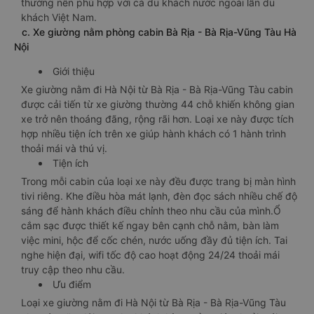
thường nên phù hợp với cả du khách nước ngoài lẫn du
khách Việt Nam.
c. Xe giường nằm phòng cabin Bà Rịa - Bà Rịa-Vũng Tàu Hà
Nội
Giới thiệu
Xe giường nằm đi Hà Nội từ Bà Rịa - Bà Rịa-Vũng Tàu cabin
được cải tiến từ xe giường thường 44 chỗ khiến không gian
xe trở nên thoáng đãng, rộng rãi hơn. Loại xe này được tích
hợp nhiều tiện ích trên xe giúp hành khách có 1 hành trình
thoải mái và thú vị.
Tiện ích
Trong mỗi cabin của loại xe này đều được trang bị màn hình
tivi riêng. Khe điều hòa mát lạnh, đèn đọc sách nhiều chế độ
sáng để hành khách điều chỉnh theo nhu cầu của mình.Ổ
cắm sạc được thiết kế ngay bên cạnh chỗ nằm, bàn làm
việc mini, hộc để cốc chén, nước uống đầy đủ tiện ích. Tai
nghe hiện đại, wifi tốc độ cao hoạt động 24/24 thoải mái
truy cập theo nhu cầu.
Ưu điểm
Loại xe giường nằm đi Hà Nội từ Bà Rịa - Bà Rịa-Vũng Tàu