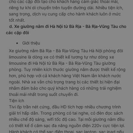
cho các cặp đôi tạo cho khách hàng cảm giác thoải mái,
riêng tư khi di chuyển trên tuyến đường dài. Nhiều tiện ích,
sang trọng, dịch vụ cung cấp cho hành khách luôn ở mức
tốt nhất.
d. Xe giường nằm đi Hà Nội từ Bà Rịa - Bà Rịa-Vũng Tàu cho
các cặp đôi
Giới thiệu
Xe giường nằm Bà Rịa - Bà Rịa-Vũng Tàu Hà Nội phòng đôi
limousine là dòng xe có thiết kế tương tự như dòng xe
limousine đi Hà Nội từ Bà Rịa - Bà Rịa-Vũng Tàu giường
phòng. Tuy nhiên kích thước giường nằm được thiết kế rộng
hơn, phù hợp với cả khách hàng Việt Nam lẫn khách nước
ngoài. Nhà xe vẫn chú trọng trang bị các thiết bị hiện đại
nhằm đảm bảo cho quý khách hàng có những trải nghiệm
thoải mái nhất trong suốt chuyến đi.
Tiện ích
Tivi ốp trần nét cứng, đầu HD tích hợp nhiều chương trình
giải trí hấp dẫn. Trong phòng có tai nghe, có đèn đọc sách
nhiều chế độ sáng, wifi tốc độ cao. Tại mỗi giường nằm đều
có thiết kế ổ cắm sạc đa năng nguồn điện 220v cực tiện lợi.
Hành khách có thể sạc điện thoại, sạc laptop, sạc ipad nếu