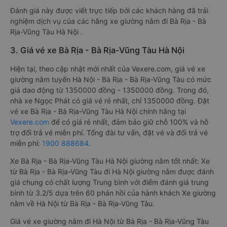
Đánh giá này được viết trực tiếp bởi các khách hàng đã trải
nghiệm dịch vụ của các hãng xe giường nằm đi Bà Rịa - Bà
Rịa-Vũng Tàu Hà Nội .
3. Giá vé xe Bà Rịa - Bà Rịa-Vũng Tàu Hà Nội
Hiện tại, theo cập nhật mới nhất của Vexere.com, giá vé xe
giường nằm tuyến Hà Nội - Bà Rịa - Bà Rịa-Vũng Tàu có mức
giá dao động từ 1350000 đồng - 1350000 đồng. Trong đó,
nhà xe Ngọc Phát có giá vé rẻ nhất, chỉ 1350000 đồng. Đặt
vé xe Bà Rịa - Bà Rịa-Vũng Tàu Hà Nội chính hãng tại
Vexere.com
để có giá rẻ nhất, đảm bảo giữ chỗ 100% và hỗ
trợ đổi trả vé miễn phí. Tổng đài tư vấn, đặt vé và đổi trả vé
miễn phí:
1900 888684
.
Xe Bà Rịa - Bà Rịa-Vũng Tàu Hà Nội giường nằm tốt nhất: Xe
từ Bà Rịa - Bà Rịa-Vũng Tàu đi Hà Nội giường nằm được đánh
giá chung có chất lượng Trung bình với điểm đánh giá trung
bình từ 3.2/5 dựa trên 60 phản hồi của hành khách Xe giường
nằm về Hà Nội từ Bà Rịa - Bà Rịa-Vũng Tàu.
Giá vé xe giường nằm đi Hà Nội từ Bà Rịa - Bà Rịa-Vũng Tàu