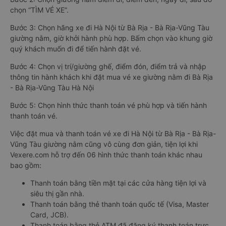
chọn “TÌM VÉ XE”.
Bước 3: Chọn hãng xe đi Hà Nội từ Bà Rịa - Bà Rịa-Vũng Tàu
giường nằm, giờ khởi hành phù hợp. Bấm chọn vào khung giờ
quý khách muốn đi để tiến hành đặt vé.
Bước 4: Chọn vị trí/giường ghế, điểm đón, điểm trả và nhập
thông tin hành khách khi đặt mua vé xe giường nằm đi Bà Rịa
- Bà Rịa-Vũng Tàu Hà Nội
Bước 5: Chọn hình thức thanh toán vé phù hợp và tiến hành
thanh toán vé.
Việc đặt mua và thanh toán vé xe đi Hà Nội từ Bà Rịa - Bà Rịa-
Vũng Tàu giường nằm cũng vô cùng đơn giản, tiện lợi khi
Vexere.com hỗ trợ đến 06 hình thức thanh toán khác nhau
bao gồm:
Thanh toán bằng tiền mặt tại các cửa hàng tiện lợi và
siêu thị gần nhà.
Thanh toán bằng thẻ thanh toán quốc tế (Visa, Master
Card, JCB).
Thanh toán bằng thẻ ATM đã đăng ký thanh toán trực