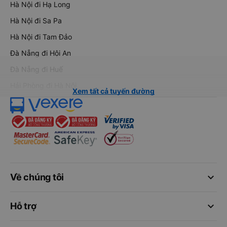
Hà Nội đi Hạ Long
Hà Nội đi Sa Pa
Hà Nội đi Tam Đảo
Đà Nẵng đi Hội An
Đà Nẵng đi Huế
Hải Phòng đi Hà Nội
Xem tất cả tuyến đường
keyboard_arrow_down
Về chúng tôi
keyboard_arrow_down
Hỗ trợ