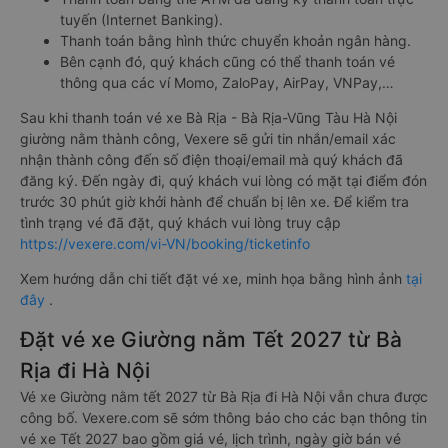
tuyến (Internet Banking).
Thanh toán bằng hình thức chuyển khoản ngân hàng.
Bên cạnh đó, quý khách cũng có thể thanh toán vé
thông qua các ví Momo, ZaloPay, AirPay, VNPay,…
Sau khi thanh toán vé xe Bà Rịa - Bà Rịa-Vũng Tàu Hà Nội
giường nằm thành công, Vexere sẽ gửi tin nhắn/email xác
nhận thành công đến số điện thoại/email mà quý khách đã
đăng ký. Đến ngày đi, quý khách vui lòng có mặt tại điểm đón
trước 30 phút giờ khởi hành để chuẩn bị lên xe. Để kiểm tra
tình trạng vé đã đặt, quý khách vui lòng truy cập
https://vexere.com/vi-VN/booking/ticketinfo
Xem hướng dẫn chi tiết đặt vé xe, minh họa bằng hình ảnh
tại
đây
.
Đặt vé xe Giường nằm Tết 2027 từ Bà
Rịa đi Hà Nội
Vé xe Giường nằm tết 2027 từ Bà Rịa đi Hà Nội vẫn chưa được
công bố. Vexere.com sẽ sớm thông báo cho các bạn thông tin
vé xe Tết 2027 bao gồm giá vé, lịch trình, ngày giờ bán vé