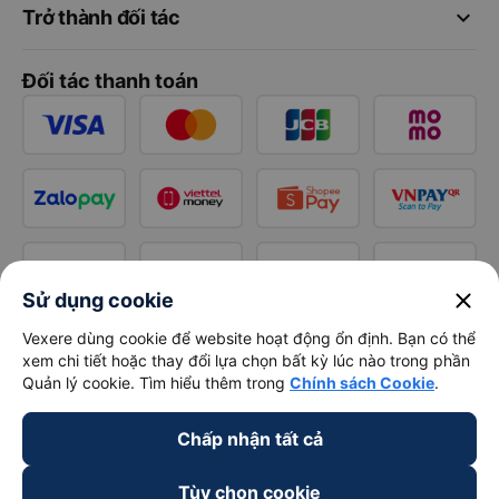
keyboard_arrow_down
Trở thành đối tác
Đối tác thanh toán
close
Sử dụng cookie
Vexere dùng cookie để website hoạt động ổn định. Bạn có thể
xem chi tiết hoặc thay đổi lựa chọn bất kỳ lúc nào trong phần
Quản lý cookie. Tìm hiểu thêm trong
Chính sách Cookie
.
Chấp nhận tất cả
Tùy chọn cookie