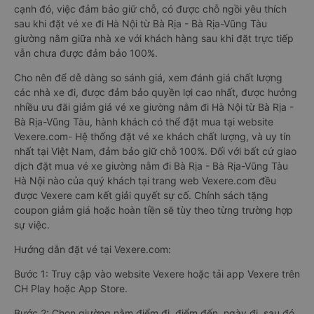
cạnh đó, việc đảm bảo giữ chỗ, có được chỗ ngồi yêu thích
sau khi đặt vé xe đi Hà Nội từ Bà Rịa - Bà Rịa-Vũng Tàu
giường nằm giữa nhà xe với khách hàng sau khi đặt trực tiếp
vẫn chưa được đảm bảo 100%.
Cho nên để dễ dàng so sánh giá, xem đánh giá chất lượng
các nhà xe đi, được đảm bảo quyền lợi cao nhất, được hưởng
nhiều ưu đãi giảm giá vé xe giường nằm đi Hà Nội từ Bà Rịa -
Bà Rịa-Vũng Tàu, hành khách có thể đặt mua tại website
Vexere.com- Hệ thống đặt vé xe khách chất lượng, và uy tín
nhất tại Việt Nam, đảm bảo giữ chỗ 100%. Đối với bất cứ giao
dịch đặt mua vé xe giường nằm đi Bà Rịa - Bà Rịa-Vũng Tàu
Hà Nội nào của quý khách tại trang web Vexere.com đều
được Vexere cam kết giải quyết sự cố. Chính sách tặng
coupon giảm giá hoặc hoàn tiền sẽ tùy theo từng trường hợp
sự việc.
Hướng dẫn đặt vé tại Vexere.com:
Bước 1: Truy cập vào website Vexere hoặc tải app Vexere trên
CH Play hoặc App Store.
Bước 2: Chọn giường nằm điểm đi, điểm đến, ngày đi, sau đó