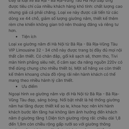
Đây là loại xe Bà Rịa - Bà Rịa-Vũng Tàu Hà Nội đáp ứng
được tiêu chí của nhiều khách hàng khó tính: chất lượng cao
nhưng giá cả phải chăng. Loại xe này được cải tiến từ các
dòng xe 44 chỗ, giảm số lượng giường nằm, thiết kế thêm
rèm che khiến không gian trở nên thoáng đãng và riêng tư
hơn.
Tiện ích
Loại xe giường nằm đi Hà Nội từ Bà Rịa - Bà Rịa-Vũng Tàu
VIP Limousine 32 - 34 chỗ này được trang bị đầy đủ mọi nội
thất cần thiết. Có chăn đắp, gối kê sạch sẽ, thơm tho, Tivi
màn hình phẳng siêu nét, ổ cắm sạc đa năng nguồn 220v có
thể dùng chung cho nhiều thiết bị. Một số hãng xe còn thiết
kế thêm khoang chứa đồ rộng rãi nên hành khách có thể
mang theo nhiều hành lý cần thiết.
Ưu điểm
Ngoại hình xe giường nằm vip đi Hà Nội từ Bà Rịa - Bà Rịa-
Vũng Tàu đẹp, sáng bóng. Nổi bật nhất là hệ thống giường
nằm hai tầng được thiết kế so le, khoa học nên khi hành
khách bước lên tầng hai không làm ảnh hưởng đến khách
nằm ở giường tầng 1.Diện tích giường rộng rãi: chiều dài 1,8
đến 1,9m còn chiều rộng gấp rưỡi so với giường thông