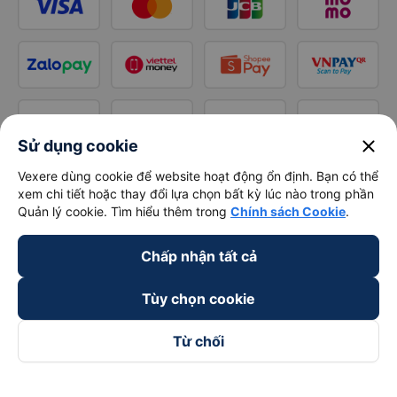
close
Sử dụng cookie
Vexere dùng cookie để website hoạt động ổn định. Bạn có thể
xem chi tiết hoặc thay đổi lựa chọn bất kỳ lúc nào trong phần
Quản lý cookie. Tìm hiểu thêm trong
Chính sách Cookie
.
Chấp nhận tất cả
Tùy chọn cookie
Từ chối
Theo dõi chúng tôi trên
Facebook
Tiktok
Youtube