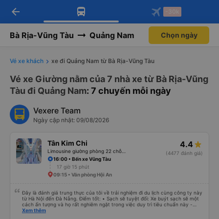
arrow_back
Tải app Vexere ngay!
Tải app Vexere
-30k
Mở app
Mở app
Nhận ưu đãi thành viên độc
-30k/ghế khi đặt vé máy bay qua
quyền
app
Bà Rịa-Vũng Tàu
Quảng Nam
Chọn ngày
Vé xe khách
xe đi Quảng Nam từ Bà Rịa-Vũng Tàu
Vé xe Giường nằm của 7 nhà xe từ Bà Rịa-Vũng
Tàu đi Quảng Nam
: 7 chuyến mỗi ngày
Vexere Team
Ngày cập nhật: 09/08/2026
Tân Kim Chi
4.4
Limousine giường phòng 22 chỗ (KIM LONG) (WC)
(4477 đánh giá)
16:00 • Bến xe Vũng Tàu
17 giờ 15 phút
09:15 • Văn phòng Hội An
Đây là đánh giá trung thực của tôi về trải nghiệm đi du lịch cùng công ty này
từ Hà Nội đến Đà Nẵng. Điểm tốt: • Sạch sẽ tuyệt đối: Xe buýt sạch sẽ một
cách ấn tượng và họ rất nghiêm ngặt trong việc duy trì tiêu chuẩn này -
không được phép ăn trên xe. Đây là lần đầu tiên tôi thấy sự chú trọng đến
Xem thêm
vấn đề sạch sẽ như vậy ở Việt Nam. Mọi thứ bên trong xe buýt đều trông