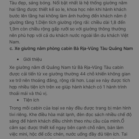
Tàu đẹp, sáng bóng. Nổi bật nhất là hệ thống giường nằm
hai tầng được thiết kế so le, khoa học nên khi hành khách
bước lên tầng hai không làm ảnh hưởng đến khách nằm ở
giường tầng 1.Diện tích giường rộng rãi: chiều dài 1,8 đến
1,9m còn chiều rộng gấp rưỡi so với giường thông thường
nên phù hợp với cả du khách nước ngoài lẫn du khách Việt
Nam.
c. Xe giường nằm phòng cabin Bà Rịa-Vũng Tàu Quảng Nam
Giới thiệu
Xe giường nằm đi Quảng Nam từ Bà Rịa-Vũng Tàu cabin
được cải tiến từ xe giường thường 44 chỗ khiến không gian
xe trở nên thoáng đãng, rộng rãi hơn. Loại xe này được tích
hợp nhiều tiện ích trên xe giúp hành khách có 1 hành trình
thoải mái và thú vị.
Tiện ích
Trong mỗi cabin của loại xe này đều được trang bị màn hình
tivi riêng. Khe điều hòa mát lạnh, đèn đọc sách nhiều chế độ
sáng để hành khách điều chỉnh theo nhu cầu của mình.Ổ
cắm sạc được thiết kế ngay bên cạnh chỗ nằm, bàn làm
việc mini, hộc để cốc chén, nước uống đầy đủ tiện ích. Tai