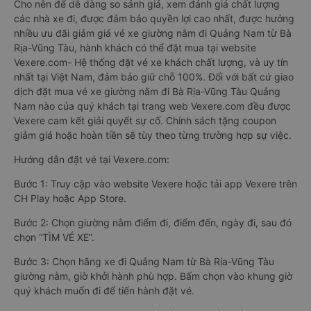
Cho nên để dễ dàng so sánh giá, xem đánh giá chất lượng
các nhà xe đi, được đảm bảo quyền lợi cao nhất, được hưởng
nhiều ưu đãi giảm giá vé xe giường nằm đi Quảng Nam từ Bà
Rịa-Vũng Tàu, hành khách có thể đặt mua tại website
Vexere.com- Hệ thống đặt vé xe khách chất lượng, và uy tín
nhất tại Việt Nam, đảm bảo giữ chỗ 100%. Đối với bất cứ giao
dịch đặt mua vé xe giường nằm đi Bà Rịa-Vũng Tàu Quảng
Nam nào của quý khách tại trang web Vexere.com đều được
Vexere cam kết giải quyết sự cố. Chính sách tặng coupon
giảm giá hoặc hoàn tiền sẽ tùy theo từng trường hợp sự việc.
Hướng dẫn đặt vé tại Vexere.com:
Bước 1: Truy cập vào website Vexere hoặc tải app Vexere trên
CH Play hoặc App Store.
Bước 2: Chọn giường nằm điểm đi, điểm đến, ngày đi, sau đó
chọn “TÌM VÉ XE”.
Bước 3: Chọn hãng xe đi Quảng Nam từ Bà Rịa-Vũng Tàu
giường nằm, giờ khởi hành phù hợp. Bấm chọn vào khung giờ
quý khách muốn đi để tiến hành đặt vé.