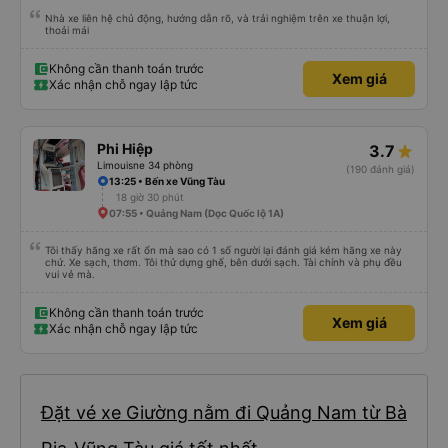
Nhà xe liên hệ chủ động, hướng dẫn rõ, và trải nghiệm trên xe thuận lợi,
thoải mái
Không cần thanh toán trước
Xem giá
Xác nhận chỗ ngay lập tức
Phi Hiệp
3.7
Limouisne 34 phòng
(190 đánh giá)
13:25 • Bến xe Vũng Tàu
18 giờ 30 phút
07:55 • Quảng Nam (Dọc Quốc lộ 1A)
Tôi thấy hãng xe rất ổn mà sao có 1 số người lại đánh giá kém hãng xe này
chứ. Xe sạch, thơm. Tôi thử dựng ghế, bên dưới sạch. Tài chính và phụ đều
vui vẻ mà.
Không cần thanh toán trước
Xem giá
Xác nhận chỗ ngay lập tức
Đặt vé xe Giường nằm đi Quảng Nam từ Bà