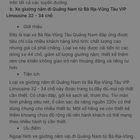
trên tất cả các tuyến đường.
b. Xe giường nằm đi Quảng Nam từ Bà Rịa-Vũng Tàu VIP
Limousine 32 - 34 chỗ
Giới thiệu
Đây là loại xe Bà Rịa-Vũng Tàu Quảng Nam đáp ứng được
tiêu chí của nhiều khách hàng khó tính: chất lượng cao
nhưng giá cả phải chăng. Loại xe này được cải tiến từ các
dòng xe 44 chỗ, giảm số lượng giường nằm, thiết kế thêm
rèm che khiến không gian trở nên thoáng đãng và riêng tư
hơn.
Tiện ích
Loại xe giường nằm đi Quảng Nam từ Bà Rịa-Vũng Tàu VIP
Limousine 32 - 34 chỗ này được trang bị đầy đủ mọi nội thất
cần thiết. Có chăn đắp, gối kê sạch sẽ, thơm tho, Tivi màn
hình phẳng siêu nét, ổ cắm sạc đa năng nguồn 220v có thể
dùng chung cho nhiều thiết bị. Một số hãng xe còn thiết kế
thêm khoang chứa đồ rộng rãi nên hành khách có thể mang
theo nhiều hành lý cần thiết.
Ưu điểm
Ngoại hình xe giường nằm vip đi Quảng Nam từ Bà Rịa-Vũng