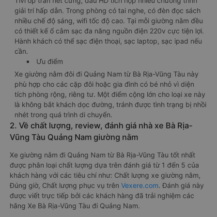
Tivi ốp trần nét cứng, đầu HD tích hợp nhiều chương trình
giải trí hấp dẫn. Trong phòng có tai nghe, có đèn đọc sách
nhiều chế độ sáng, wifi tốc độ cao. Tại mỗi giường nằm đều
có thiết kế ổ cắm sạc đa năng nguồn điện 220v cực tiện lợi.
Hành khách có thể sạc điện thoại, sạc laptop, sạc ipad nếu
cần.
Ưu điểm
Xe giường nằm đôi đi Quảng Nam từ Bà Rịa-Vũng Tàu này
phù hợp cho các cặp đôi hoặc gia đình có bé nhỏ vì diện
tích phòng rộng, riêng tư. Một điểm cộng lớn cho loại xe này
là không bắt khách dọc đường, tránh được tình trạng bị nhồi
nhét trong quá trình di chuyển.
2. Về chất lượng, review, đánh giá nhà xe Bà Rịa-
Vũng Tàu Quảng Nam giường nằm
Xe giường nằm đi Quảng Nam từ Bà Rịa-Vũng Tàu tốt nhất
được phân loại chất lượng dựa trên đánh giá từ 1 đến 5 của
khách hàng với các tiêu chí như: Chất lượng xe giường nằm,
Đúng giờ, Chất lượng phục vụ trên
Vexere.com
. Đánh giá này
được viết trực tiếp bởi các khách hàng đã trải nghiệm các
hãng Xe Bà Rịa-Vũng Tàu đi Quảng Nam.