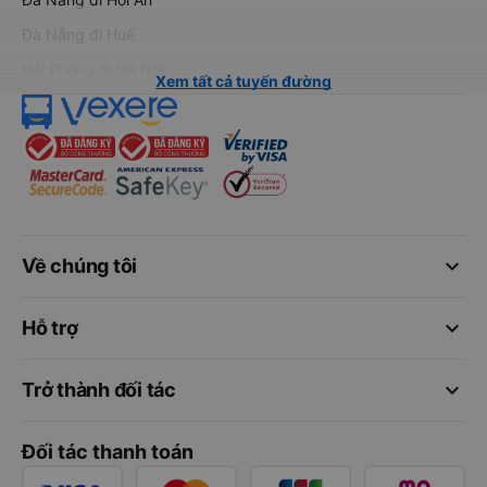
Đà Nẵng đi Huế
Hải Phòng đi Hà Nội
Xem tất cả tuyến đường
keyboard_arrow_down
Về chúng tôi
keyboard_arrow_down
Hỗ trợ
keyboard_arrow_down
Trở thành đối tác
Đối tác thanh toán