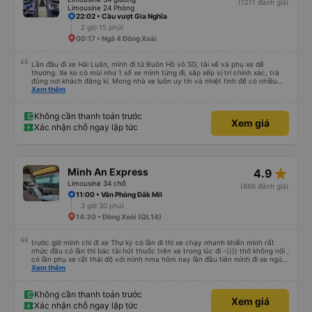
(1211 đánh giá)
Limousine 24 Phòng
22:02 • Cầu vượt Gia Nghĩa
2 giờ 15 phút
00:17 • Ngã 4 Đồng Xoài
Lần đầu đi xe Hải Luân, mình đi từ Buôn Hồ vô SG, tài xế và phụ xe dễ
thương. Xe ko có mùi như 1 số xe mình từng đi, sắp xếp vị trí chính xác, trả
đúng nơi khách đăng kí. Mong nhà xe luôn uy tín và nhiệt tình để có nhiều
khách hàng hơn nữa
Xem thêm
Không cần thanh toán trước
Xem giá
Xác nhận chỗ ngay lập tức
star_rate
Minh An Express
4.9
Limousine 34 chỗ
(866 đánh giá)
11:00 • Văn Phòng Đắk Mil
3 giờ 30 phút
14:30 • Đồng Xoài (QL14)
trước giờ mình chỉ đi xe Thư kỳ có lần đi thì xe chạy nhanh khiến mình rất
nhức đầu có lần thì bác tài hút thuốc trên xe trong lúc đi -)))) thở không nổi ,
có lần phụ xe rất thái độ với mình nma hôm nay lần đầu tiên mình đi xe ngủ
rất ngon chạy êm lắm phải nói là đã bác tài và anh phụ xe còn dễ thương
Xem thêm
nữa Mn thân thiện lắm còn tâm lý nữa chúc những chuyến đi của nhà xe
Minh An thư kỳ luôn luôn bình an và suôn sẻ ạ
Không cần thanh toán trước
Xem giá
Xác nhận chỗ ngay lập tức