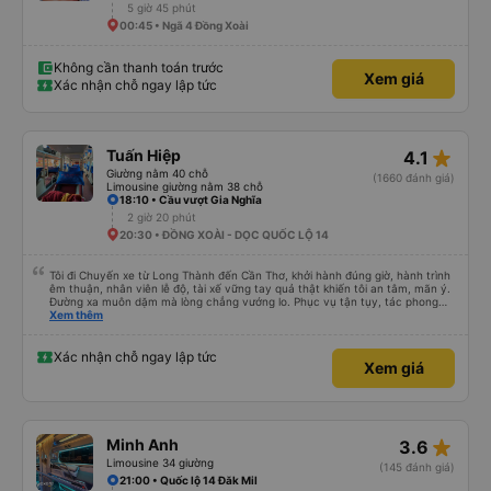
5 giờ 45 phút
00:45 • Ngã 4 Đồng Xoài
Không cần thanh toán trước
Xem giá
Xác nhận chỗ ngay lập tức
star_rate
Tuấn Hiệp
4.1
Giường nằm 40 chỗ
(1660 đánh giá)
Limousine giường nằm 38 chỗ
18:10 • Cầu vượt Gia Nghĩa
2 giờ 20 phút
20:30 • ĐỒNG XOÀI - DỌC QUỐC LỘ 14
Tôi đi Chuyến xe từ Long Thành đến Cần Thơ, khởi hành đúng giờ, hành trình
êm thuận, nhân viên lễ độ, tài xế vững tay quả thật khiến tôi an tâm, mãn ý.
Đường xa muôn dặm mà lòng chẳng vướng lo. Phục vụ tận tụy, tác phong
nghiêm cẩn, hiếm thấy giữa thời buổi kim tiền vội vã. Xã hội loạn đạo. Xin gửi
Xem thêm
lời tán dương chân thành, kính chúc nhà xe ngày một hưng thịnh, vạn lộ bình
an.”
Xác nhận chỗ ngay lập tức
Xem giá
star_rate
Minh Anh
3.6
Limousine 34 giường
(145 đánh giá)
21:00 • Quốc lộ 14 Đăk Mil