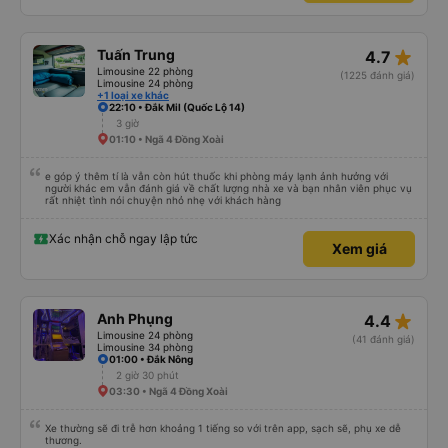
star_rate
Tuấn Trung
4.7
Limousine 22 phòng
(1225 đánh giá)
Limousine 24 phòng
+1 loại xe khác
22:10 • Đắk Mil (Quốc Lộ 14)
3 giờ
01:10 • Ngã 4 Đồng Xoài
e góp ý thêm tí là vẫn còn hút thuốc khi phòng máy lạnh ảnh hưởng với
người khác em vẫn đánh giá về chất lượng nhà xe và bạn nhân viên phục vụ
rất nhiệt tình nói chuyện nhỏ nhẹ với khách hàng
Xác nhận chỗ ngay lập tức
Xem giá
star_rate
Anh Phụng
4.4
Limousine 24 phòng
(41 đánh giá)
Limousine 34 phòng
01:00 • Đắk Nông
2 giờ 30 phút
03:30 • Ngã 4 Đồng Xoài
Xe thường sẽ đi trễ hơn khoảng 1 tiếng so với trên app, sạch sẽ, phụ xe dễ
thương.