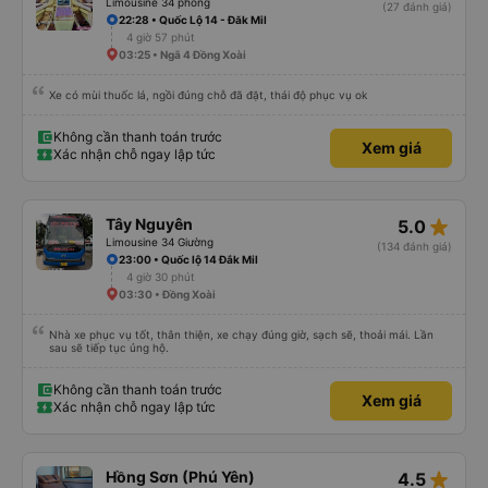
Limousine 34 phòng
(27 đánh giá)
22:28 • Quốc Lộ 14 - Đăk Mil
4 giờ 57 phút
03:25 • Ngã 4 Đồng Xoài
Xe có mùi thuốc lá, ngồi đúng chỗ đã đặt, thái độ phục vụ ok
Không cần thanh toán trước
Xem giá
Xác nhận chỗ ngay lập tức
star_rate
Tây Nguyên
5.0
Limousine 34 Giường
(134 đánh giá)
23:00 • Quốc lộ 14 Đắk Mil
4 giờ 30 phút
03:30 • Đồng Xoài
Nhà xe phục vụ tốt, thân thiện, xe chạy đúng giờ, sạch sẽ, thoải mái. Lần
sau sẽ tiếp tục ủng hộ.
Không cần thanh toán trước
Xem giá
Xác nhận chỗ ngay lập tức
star_rate
Hồng Sơn (Phú Yên)
4.5