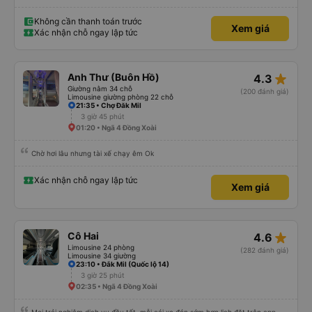
Không cần thanh toán trước
Xem giá
Xác nhận chỗ ngay lập tức
star_rate
Anh Thư (Buôn Hồ)
4.3
Giường nằm 34 chỗ
(200 đánh giá)
Limousine giường phòng 22 chỗ
21:35 • Chợ Đăk Mil
3 giờ 45 phút
01:20 • Ngã 4 Đồng Xoài
Chờ hơi lâu nhưng tài xế chạy êm Ok
Xác nhận chỗ ngay lập tức
Xem giá
star_rate
Cô Hai
4.6
Limousine 24 phòng
(282 đánh giá)
Limousine 34 giường
23:10 • Đắk Mil (Quốc lộ 14)
3 giờ 25 phút
02:35 • Ngã 4 Đồng Xoài