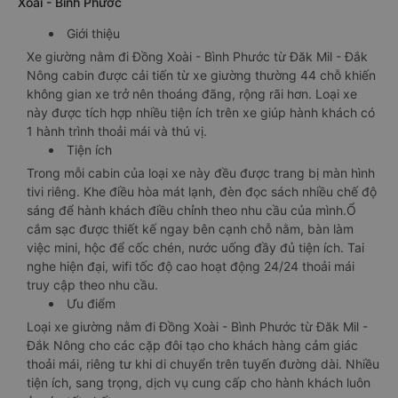
Xoài - Bình Phước
Giới thiệu
Xe giường nằm đi Đồng Xoài - Bình Phước từ Đăk Mil - Đắk
Nông cabin được cải tiến từ xe giường thường 44 chỗ khiến
không gian xe trở nên thoáng đãng, rộng rãi hơn. Loại xe
này được tích hợp nhiều tiện ích trên xe giúp hành khách có
1 hành trình thoải mái và thú vị.
Tiện ích
Trong mỗi cabin của loại xe này đều được trang bị màn hình
tivi riêng. Khe điều hòa mát lạnh, đèn đọc sách nhiều chế độ
sáng để hành khách điều chỉnh theo nhu cầu của mình.Ổ
cắm sạc được thiết kế ngay bên cạnh chỗ nằm, bàn làm
việc mini, hộc để cốc chén, nước uống đầy đủ tiện ích. Tai
nghe hiện đại, wifi tốc độ cao hoạt động 24/24 thoải mái
truy cập theo nhu cầu.
Ưu điểm
Loại xe giường nằm đi Đồng Xoài - Bình Phước từ Đăk Mil -
Đắk Nông cho các cặp đôi tạo cho khách hàng cảm giác
thoải mái, riêng tư khi di chuyển trên tuyến đường dài. Nhiều
tiện ích, sang trọng, dịch vụ cung cấp cho hành khách luôn