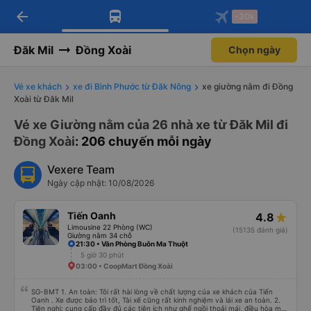
arrow_back
Tải app Vexere ngay!
Tải app Vexere
-30k
Mở app
Mở app
Nhận ưu đãi thành viên độc
-30k/ghế khi đặt vé máy bay qua
quyền
app
Đăk Mil
Đồng Xoài
Chọn ngày
Vé xe khách
xe đi Bình Phước từ Đăk Nông
xe giường nằm đi Đồng
Xoài từ Đăk Mil
Vé xe Giường nằm của 26 nhà xe từ Đăk Mil đi
Đồng Xoài
: 206 chuyến mỗi ngày
Vexere Team
Ngày cập nhật: 10/08/2026
Tiến Oanh
4.8
Limousine 22 Phòng (WC)
(15135 đánh giá)
Giường nằm 34 chỗ
21:30 • Văn Phòng Buôn Ma Thuột
5 giờ 30 phút
03:00 • CoopMart Đồng Xoài
SG-BMT 1. An toàn: Tôi rất hài lòng về chất lượng của xe khách của Tiến
Oanh . Xe được bảo trì tốt, Tài xế cũng rất kinh nghiệm và lái xe an toàn. 2.
Tiện nghi: cung cấp đầy đủ các tiện ích như ghế ngồi thoải mái, điều hòa mát