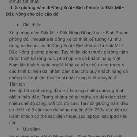
ở mức tốt nhất.
d. Xe giường nằm đi Đồng Xoài - Bình Phước từ Đăk Mil -
Đắk Nông cho các cặp đôi
Giới thiệu
Xe giường nằm Đăk Mil - Đắk Nông Đồng Xoài - Bình Phước
phòng đôi limousine là dòng xe có thiết kế tương tự như
dòng xe limousine đi Đồng Xoài - Bình Phước từ Đăk Mil -
Đắk Nông giường phòng. Tuy nhiên kích thước giường nằm
được thiết kế rộng hơn, phù hợp với cả khách hàng Việt
Nam lẫn khách nước ngoài. Nhà xe vẫn chú trọng trang bị
các thiết bị hiện đại nhằm đảm bảo cho quý khách hàng có
những trải nghiệm thoải mái nhất trong suốt chuyến đi.
Tiện ích
Tivi ốp trần nét cứng, đầu HD tích hợp nhiều chương trình
giải trí hấp dẫn. Trong phòng có tai nghe, có đèn đọc sách
nhiều chế độ sáng, wifi tốc độ cao. Tại mỗi giường nằm đều
có thiết kế ổ cắm sạc đa năng nguồn điện 220v cực tiện lợi.
Hành khách có thể sạc điện thoại, sạc laptop, sạc ipad nếu
cần.
Ưu điểm
Xe giường nằm đôi đi Đồng Xoài - Bình Phước từ Đăk Mil -