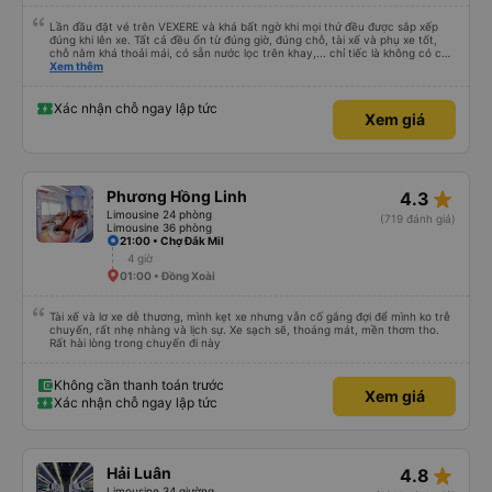
Lần đầu đặt vé trên VEXERE và khá bất ngờ khi mọi thứ đều được sắp xếp
đúng khi lên xe. Tất cả đều ổn từ đúng giờ, đúng chỗ, tài xế và phụ xe tốt,
chỗ nằm khá thoải mái, có sẵn nước lọc trên khay,... chỉ tiếc là không có chỗ
để sạc pin thôi. Nhưng vậy cũng quá ổn rồi!
Xem thêm
Xác nhận chỗ ngay lập tức
Xem giá
star_rate
Phương Hồng Linh
4.3
Limousine 24 phòng
(719 đánh giá)
Limousine 36 phòng
21:00 • Chợ Đắk Mil
4 giờ
01:00 • Đồng Xoài
Tài xế và lơ xe dễ thương, mình kẹt xe nhưng vẫn cố gắng đợi để mình ko trễ
chuyến, rất nhẹ nhàng và lịch sự. Xe sạch sẽ, thoáng mát, mền thơm tho.
Rất hài lòng trong chuyến đi này
Không cần thanh toán trước
Xem giá
Xác nhận chỗ ngay lập tức
star_rate
Hải Luân
4.8
Limousine 34 giường