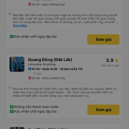
16:00 • Ngã 4 Đồng Xoài
Mới đầu đọc bình luận có hơi quan ngại xíu nhưng mà cuối cùng cũng quyết
định đặt vì giá tốt quá chừng. Kết quả chuyến đi mình thấy tốt quá chừng,
hơn cả mong đợi luôn. Mình đi xe 22 phòng, có wc, xuất phát 12g, chuyến đi
hôm qua của mình như thế này: 1. Ưu điểm: - Mấy bạn CSKH kỹ tính và dễ
Xem thêm
thương, gọi điện trước check thông tin trước 1 ngày, dặn dò đủ thứ luôn. -
Bác tài và nhân viên xe nói chuyện rất dễ thương và dễ chịu. - Nhà vệ sinh
trên xe sạch sẽ. - Phòng nằm không phải mới kin kít nhưng rất sạch sẽ, êm,
Xác nhận chỗ ngay lập tức
Xem giá
nằm thoải mái cho cả 2 người, mình say xe nhưng nằm thoải mái lắm, có thể
đọc sách được nguyên cả chuyến đi luôn mà. - Xuất phát đúng giờ và mình
đến bến Chu Văn An lúc 19g30, không phải quá trễ đối với mình. 2. Khuyết
điểm: - Chỉ trung chuyển đến bến xe Đà Lạt trong bán kính 5km, mình ở hơi
xa nên tự ra bến. - Mới đầu mình tưởng có trung chuyển dìa Mã Lò nhưng
nhà xe có xin lỗi và báo lại chỉ dừng ở Chu Văn An được thôi. Nếu về Mã Lò
Quang Đông (Đắk Lắk)
3.9
được thì tiện cho mình quá chừng. Do xe dễ thương nên gặp được khách trên
xe ai cũng dễ thương quá luôn, nên chuyến đi hôm qua của mình okela lắm,
Limousine 34 phòng
(68 đánh giá)
hi vọng nhà xe giữ được phong độ như thế này, đừng bị sa sút nha.
18:30 • Quốc lộ 26 - Uỷ ban xã Ea Tih
11 giờ
05:30 • Bến xe Miền Tây
Nhà xe mới nhưng rất nhiệt tình, chu đáo. Mình sẽ tiếp tục ủng hộ. Mình có
thêm lựa chọn mới khi đi tuyến Eakar - SG. Chúc nhà xe sẽ phát triển có
nhiều KH biết đến và luôn nâng cao chất lượng dịch vụ.
Không cần thanh toán trước
Xem giá
Xác nhận chỗ ngay lập tức