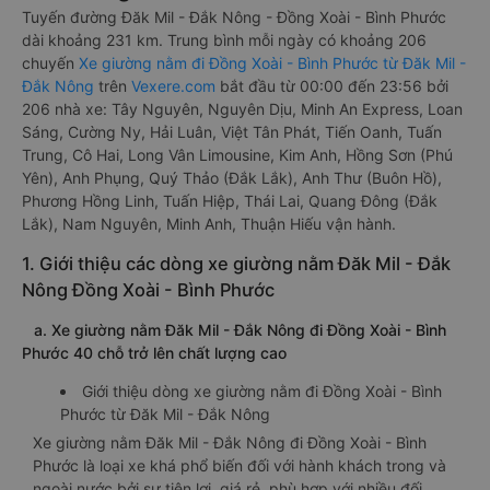
Tuyến đường Đăk Mil - Đắk Nông - Đồng Xoài - Bình Phước
dài khoảng 231 km. Trung bình mỗi ngày có khoảng 206
chuyến
Xe giường nằm đi Đồng Xoài - Bình Phước từ Đăk Mil -
Đắk Nông
trên
Vexere.com
bắt đầu từ 00:00 đến 23:56 bởi
206 nhà xe: Tây Nguyên, Nguyên Dịu, Minh An Express, Loan
Sáng, Cường Ny, Hải Luân, Việt Tân Phát, Tiến Oanh, Tuấn
Trung, Cô Hai, Long Vân Limousine, Kim Anh, Hồng Sơn (Phú
Yên), Anh Phụng, Quý Thảo (Đắk Lắk), Anh Thư (Buôn Hồ),
Phương Hồng Linh, Tuấn Hiệp, Thái Lai, Quang Đông (Đắk
Lắk), Nam Nguyên, Minh Anh, Thuận Hiếu vận hành.
1. Giới thiệu các dòng xe giường nằm Đăk Mil - Đắk
Nông Đồng Xoài - Bình Phước
a. Xe giường nằm Đăk Mil - Đắk Nông đi Đồng Xoài - Bình
Phước 40 chỗ trở lên chất lượng cao
Giới thiệu dòng xe giường nằm đi Đồng Xoài - Bình
Phước từ Đăk Mil - Đắk Nông
Xe giường nằm Đăk Mil - Đắk Nông đi Đồng Xoài - Bình
Phước là loại xe khá phổ biến đối với hành khách trong và
ngoài nước bởi sự tiện lợi, giá rẻ, phù hợp với nhiều đối