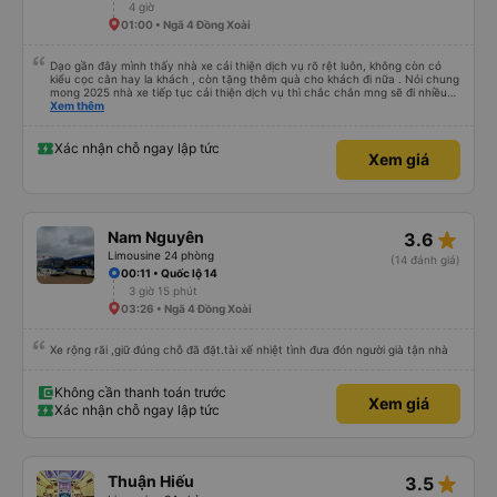
4 giờ
01:00 • Ngã 4 Đồng Xoài
Dạo gần đây mình thấy nhà xe cải thiện dịch vụ rõ rệt luôn, không còn có
kiểu cọc cằn hay la khách , còn tặng thêm quà cho khách đi nữa . Nói chung
mong 2025 nhà xe tiếp tục cải thiện dịch vụ thì chắc chắn mng sẽ đi nhiều
hơn .
Xem thêm
Xác nhận chỗ ngay lập tức
Xem giá
star_rate
Nam Nguyên
3.6
Limousine 24 phòng
(14 đánh giá)
00:11 • Quốc lộ 14
3 giờ 15 phút
03:26 • Ngã 4 Đồng Xoài
Xe rộng rãi ,giữ đúng chỗ đã đặt.tài xế nhiệt tình đưa đón người già tận nhà
Không cần thanh toán trước
Xem giá
Xác nhận chỗ ngay lập tức
star_rate
Thuận Hiếu
3.5