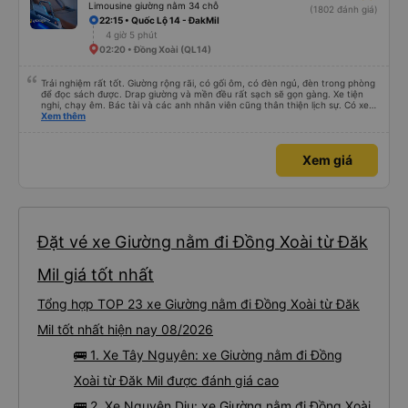
Limousine giường nằm 34 chỗ
(1802 đánh giá)
22:15 • Quốc Lộ 14 - ĐakMil
4 giờ 5 phút
02:20 • Đồng Xoài (QL14)
Trải nghiệm rất tốt. Giường rộng rãi, có gối ôm, có đèn ngủ, đèn trong phòng
để đọc sách được. Drap giường và mền đều rất sạch sẽ gọn gàng. Xe tiện
nghi, chạy êm. Bác tài và các anh nhân viên cũng thân thiện lịch sự. Có xe
trung chuyển về nội thành thành phố tuy hoà rất tiện. Giá vé hợp lý. Nói
Xem thêm
chung là mình rất ưng ý, cảm ơn nhà xe.
Xem giá
Đặt vé xe Giường nằm đi Đồng Xoài từ Đăk
Mil giá tốt nhất
Tổng hợp TOP 23 xe Giường nằm đi Đồng Xoài từ Đăk
Mil tốt nhất hiện nay 08/2026
🚌 1. Xe Tây Nguyên: xe Giường nằm đi Đồng
Xoài từ Đăk Mil được đánh giá cao
🚌 2. Xe Nguyên Dịu: xe Giường nằm đi Đồng Xoài