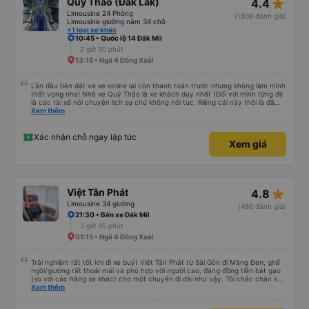
star_rate
Quý Thảo (Đắk Lắk)
4.4
Limousine 24 Phòng
(1808 đánh giá)
Limousine giường nằm 34 chỗ
+1 loại xe khác
10:45 • Quốc lộ 14 Đăk Mil
2 giờ 30 phút
13:15 • Ngã 4 Đồng Xoài
Lần đầu tiên đặt vé xe online lại còn thanh toán trước nhưng không làm mình
thất vọng nha! Nhà xe Quý Thảo là xe khách duy nhất (Đối với mình từng đi)
là các tài xế nói chuyện lịch sự chứ không nói tục. Riêng cái này thôi là đã
đánh giá 5 sao rồi. Chú tài xế còn uống pepsi rất dễ thương chứ không có
Xem thêm
hút thuốc phè phè như các xe khác. Đón trả đúng điểm. Được nằm đúng
giường đã đặt. Nói chung 10 điểm.
Xác nhận chỗ ngay lập tức
Xem giá
star_rate
Việt Tân Phát
4.8
Limousine 34 giường
(486 đánh giá)
21:30 • Bến xe Đắk Mil
3 giờ 45 phút
01:15 • Ngã 4 Đồng Xoài
Trải nghiệm rất tốt khi đi xe buýt Việt Tân Phát từ Sài Gòn đi Măng Đen, ghế
ngồi/giường rất thoải mái và phù hợp với người cao, đáng đồng tiền bát gạo
(so với các hãng xe khác) cho một chuyến đi dài như vậy. Tôi chắc chắn sẽ
sử dụng lại sau.
Xem thêm