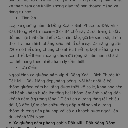
kế thêm rèm che khiến không gian trở nên thoáng đãng và
riêng tư hơn.
Tiện ích
Loại xe giường nằm đi Đồng Xoài - Bình Phước từ Đăk Mil -
Đắk Nông VIP Limousine 32 - 34 chỗ này được trang bị đầy
đủ mọi nội thất cần thiết. Có chăn đắp, gối kê sạch sẽ, thơm
tho, Tivi màn hình phẳng siêu nét, ổ cắm sạc đa năng nguồn
220v có thể dùng chung cho nhiều thiết bị. Một số hãng xe
còn thiết kế thêm khoang chứa đồ rộng rãi nên hành khách
có thể mang theo nhiều hành lý cần thiết.
Ưu điểm
Ngoại hình xe giường nằm vip đi Đồng Xoài - Bình Phước từ
Đăk Mil - Đắk Nông đẹp, sáng bóng. Nổi bật nhất là hệ
thống giường nằm hai tầng được thiết kế so le, khoa học nên
khi hành khách bước lên tầng hai không làm ảnh hưởng đến
khách nằm ở giường tầng 1.Diện tích giường rộng rãi: chiều
dài 1,8 đến 1,9m còn chiều rộng gấp rưỡi so với giường
thông thường nên phù hợp với cả du khách nước ngoài lẫn
du khách Việt Nam.
c. Xe giường nằm phòng cabin Đăk Mil - Đắk Nông Đồng