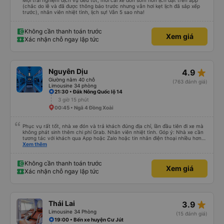
Mọi trải nghiệm dịch vụ đều tốt, mỗi cái xe đón sớm hơn lịch đặt trên app
(chắc do lễ và đã được thông báo trước nhưng vẫn hơi kẹt lịch đã sắp xếp
trước), nhân viên nhiệt tình, lịch sự! Vẫn 5 sao nha!
Không cần thanh toán trước
Xem giá
Xác nhận chỗ ngay lập tức
star_rate
Nguyên Dịu
4.9
Giường nằm 40 chỗ
(763 đánh giá)
Limousine 34 phòng
21:30 • Đắk Nông Quốc lộ 14
3 giờ 15 phút
00:45 • Ngã 4 Đồng Xoài
Phục vụ rất tốt, nhà xe đón và trả khách đúng địa chỉ, lần đầu tiên đi xe mà
không phát sinh thêm chi phí Grab. Nhân viên nhiệt tình. Góp ý: Nhà xe cần
tương tác với khách qua App hoặc Zalo hoặc tin nhắn điện thoại nhiều hơn
nữa để hành khách yên tâm đặc biệt là khách đặt vé qua App. Chân thành
Xem thêm
cảm ơn, lần sau đặt vé lại
Không cần thanh toán trước
Xem giá
Xác nhận chỗ ngay lập tức
star_rate
Thái Lai
3.9
Limousine 34 Phòng
(15 đánh giá)
19:00 • Bến xe huyện Cư Jút