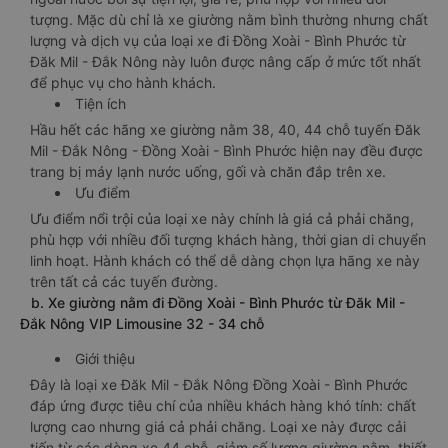
tượng. Mặc dù chỉ là xe giường nằm bình thường nhưng chất
lượng và dịch vụ của loại xe đi Đồng Xoài - Bình Phước từ
Đăk Mil - Đắk Nông này luôn được nâng cấp ở mức tốt nhất
để phục vụ cho hành khách.
Tiện ích
Hầu hết các hãng xe giường nằm 38, 40, 44 chỗ tuyến Đăk
Mil - Đắk Nông - Đồng Xoài - Bình Phước hiện nay đều được
trang bị máy lạnh nước uống, gối và chăn đắp trên xe.
Ưu điểm
Ưu điểm nổi trội của loại xe này chính là giá cả phải chăng,
phù hợp với nhiều đối tượng khách hàng, thời gian di chuyển
linh hoạt. Hành khách có thể dễ dàng chọn lựa hãng xe này
trên tất cả các tuyến đường.
b. Xe giường nằm đi Đồng Xoài - Bình Phước từ Đăk Mil -
Đắk Nông VIP Limousine 32 - 34 chỗ
Giới thiệu
Đây là loại xe Đăk Mil - Đắk Nông Đồng Xoài - Bình Phước
đáp ứng được tiêu chí của nhiều khách hàng khó tính: chất
lượng cao nhưng giá cả phải chăng. Loại xe này được cải
tiến từ các dòng xe 44 chỗ, giảm số lượng giường nằm, thiết