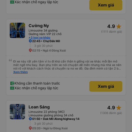
Xác nhận chỗ ngay lập tức
Xem giá
star_rate
Cường Ny
4.9
Limousine 34 giường
(1111 đánh giá)
Giường nằm VIP 22 chỗ
+3 loại xe khác
22:45 • Chợ Đăk Mil
3 giờ 30 phút
02:15 • Ngã 4 Đồng Xoài
Đi xe này rất yên tâm vì tx đi khá cẩn thân k giống vài xe khác mỗi lần mở
mắt ngỡ như bay. Bạn phụ trên xe nói chuyện dễ mến nhưng mà nhà xe nên
nói rõ với khách cách thức di chuyển ra nơ xe đỗ. Gia đình mình có tận 2 bé
nhỏ tay xách nách mang mà mình bị xoay vòng vòng đi bộ đến khu đỗ xe thì
Xem thêm
chân chảy máo luôn é 🥲 còn lại 10 đỉm
Không cần thanh toán trước
Xem giá
Xác nhận chỗ ngay lập tức
star_rate
Loan Sáng
4.9
Limousine 22 phòng (WC)
(1306 đánh giá)
Limousine giường phòng 34 chỗ
01:50 • Dak Mil Along highway 14
3 giờ 30 phút
05:20 • Ngã tư Đồng Xoài