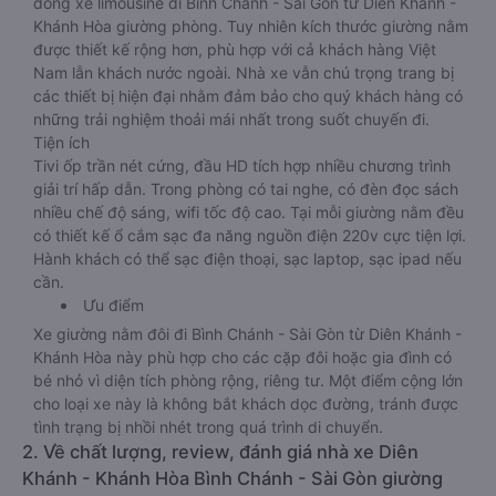
dòng xe limousine đi Bình Chánh - Sài Gòn từ Diên Khánh -
Khánh Hòa giường phòng. Tuy nhiên kích thước giường nằm
được thiết kế rộng hơn, phù hợp với cả khách hàng Việt
Nam lẫn khách nước ngoài. Nhà xe vẫn chú trọng trang bị
các thiết bị hiện đại nhằm đảm bảo cho quý khách hàng có
những trải nghiệm thoải mái nhất trong suốt chuyến đi.
Tiện ích
Tivi ốp trần nét cứng, đầu HD tích hợp nhiều chương trình
giải trí hấp dẫn. Trong phòng có tai nghe, có đèn đọc sách
nhiều chế độ sáng, wifi tốc độ cao. Tại mỗi giường nằm đều
có thiết kế ổ cắm sạc đa năng nguồn điện 220v cực tiện lợi.
Hành khách có thể sạc điện thoại, sạc laptop, sạc ipad nếu
cần.
Ưu điểm
Xe giường nằm đôi đi Bình Chánh - Sài Gòn từ Diên Khánh -
Khánh Hòa này phù hợp cho các cặp đôi hoặc gia đình có
bé nhỏ vì diện tích phòng rộng, riêng tư. Một điểm cộng lớn
cho loại xe này là không bắt khách dọc đường, tránh được
tình trạng bị nhồi nhét trong quá trình di chuyển.
2. Về chất lượng, review, đánh giá nhà xe Diên
Khánh - Khánh Hòa Bình Chánh - Sài Gòn giường