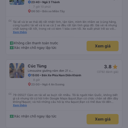
23:40 • Ngã 3 Thành
7 giờ 10 phút
06:50 • Bến xe Miền Tây
Tài xế và lơ xe thái độ rất nhiệt tình, tận tâm, mình lên nhầm xe (cùng hãng,
cùng tuyến) tài xế và lơ xe cả 2 xe đều rất tận tình giúp đỡ. Giá vé rẻ nhưng
chất lượng rất tốt, trong vé có kèm 1 bữa cơm tối. Xe xuất phát trễ so với
trên app 45p, nhưng do bão nên trời mưa rất to, có thể thông cảm được.
Xem thêm
99/10
Không cần thanh toán trước
Xem giá
Xác nhận chỗ ngay lập tức
star_rate
Cúc Tùng
3.8
Limousine giường nằm đơn 21 chỗ (WC)
(3792 đánh giá)
15:00 • Bến Xe Phía Nam Diên Khánh
8 giờ
23:00 • Ngã 4 An Sương
79-05527 Cảm ơn tài xế xe buýt rất nhiều. Tôi là người Hàn Quốc, không biết
gì cả nhưng tôi cứ hỏi trên Google Maps &quot;Bạn có chắc chắn sẽ đến đây
không?&quot; và hỏi những câu hỏi lạ như &quot;Bạn có thể đưa tôi đến
khách sạn của chúng tôi không?&quot; Nhưng tài xế đã quan tâm. của mọi
Xem thêm
thứ. Vốn dĩ tôi đến lúc 2h30 sáng và được thông báo lúc đó nhưng tài xế bảo
tôi ngủ thêm, đợi ở trạm xăng và thậm chí còn đón tôi tại khách sạn bằng xe
limousine vào buổi sáng. ngu ngốc đến mức tôi nghĩ tài xế đã giúp tôi. Nếu
Xác nhận chỗ ngay lập tức
Xem giá
tài xế không ở đó, tôi vẫn đang suy nghĩ về câu chuyện đó vì nó chắc hẳn
rất nguy hiểm.. Cảm ơn rất nhiều.. Cảm ơn xe buýt 79-05527 rất nhiều tài
xế. Mình là người Hàn Quốc không biết gì nhưng tài xế đã giải quyết mọi việc