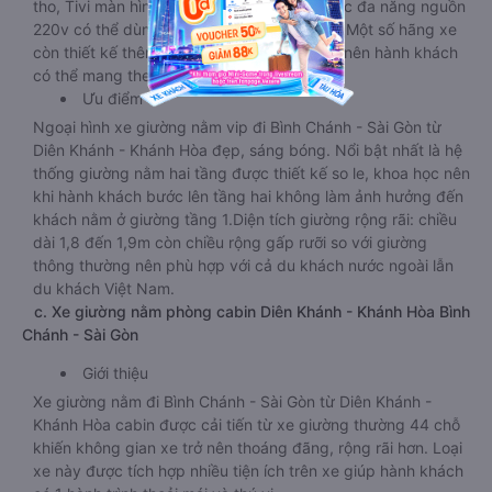
tho, Tivi màn hình phẳng siêu nét, ổ cắm sạc đa năng nguồn
220v có thể dùng chung cho nhiều thiết bị. Một số hãng xe
còn thiết kế thêm khoang chứa đồ rộng rãi nên hành khách
có thể mang theo nhiều hành lý cần thiết.
Ưu điểm
Ngoại hình xe giường nằm vip đi Bình Chánh - Sài Gòn từ
Diên Khánh - Khánh Hòa đẹp, sáng bóng. Nổi bật nhất là hệ
thống giường nằm hai tầng được thiết kế so le, khoa học nên
khi hành khách bước lên tầng hai không làm ảnh hưởng đến
khách nằm ở giường tầng 1.Diện tích giường rộng rãi: chiều
dài 1,8 đến 1,9m còn chiều rộng gấp rưỡi so với giường
thông thường nên phù hợp với cả du khách nước ngoài lẫn
du khách Việt Nam.
c. Xe giường nằm phòng cabin Diên Khánh - Khánh Hòa Bình
Chánh - Sài Gòn
Giới thiệu
Xe giường nằm đi Bình Chánh - Sài Gòn từ Diên Khánh -
Khánh Hòa cabin được cải tiến từ xe giường thường 44 chỗ
khiến không gian xe trở nên thoáng đãng, rộng rãi hơn. Loại
xe này được tích hợp nhiều tiện ích trên xe giúp hành khách