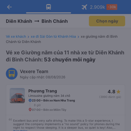
arrow_back
Tải app Vexere ngay!
Tải app Vexere
2.909
k
-30k
Mở app
Mở app
Nhận ưu đãi thành viên độc
-30k/ghế khi đặt vé máy bay qua
quyền
app
Diên Khánh
Bình Chánh
Chọn ngày
Vé xe khách
xe đi Sài Gòn từ Khánh Hòa
xe giường nằm đi Bình
Chánh từ Diên Khánh
Vé xe Giường nằm của 11 nhà xe từ Diên Khánh
đi Bình Chánh
: 53 chuyến mỗi ngày
Vexere Team
Ngày cập nhật: 08/08/2026
Phương Trang
4.8
Limousine giường nằm 34 chỗ
(3990 đánh giá)
23:00 • Bến xe Nam Nha Trang
8 giờ
07:00 • Bến xe Miền Tây
Excellent bus and very safe driving. To make this a 5-star experience, I
suggest the company implements a "no sound" policy for phones during the
night to respect those sleeping. It is a sleeper bus, so quiet is key! Also,