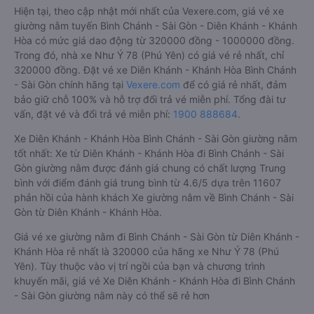
Hiện tại, theo cập nhật mới nhất của Vexere.com, giá vé xe
giường nằm tuyến Bình Chánh - Sài Gòn - Diên Khánh - Khánh
Hòa có mức giá dao động từ 320000 đồng - 1000000 đồng.
Trong đó, nhà xe Như Ý 78 (Phú Yên) có giá vé rẻ nhất, chỉ
320000 đồng. Đặt vé xe Diên Khánh - Khánh Hòa Bình Chánh
- Sài Gòn chính hãng tại
Vexere.com
để có giá rẻ nhất, đảm
bảo giữ chỗ 100% và hỗ trợ đổi trả vé miễn phí. Tổng đài tư
vấn, đặt vé và đổi trả vé miễn phí:
1900 888684
.
Xe Diên Khánh - Khánh Hòa Bình Chánh - Sài Gòn giường nằm
tốt nhất: Xe từ Diên Khánh - Khánh Hòa đi Bình Chánh - Sài
Gòn giường nằm được đánh giá chung có chất lượng Trung
bình với điểm đánh giá trung bình từ 4.6/5 dựa trên 11607
phản hồi của hành khách Xe giường nằm về Bình Chánh - Sài
Gòn từ Diên Khánh - Khánh Hòa.
Giá vé xe giường nằm đi Bình Chánh - Sài Gòn từ Diên Khánh -
Khánh Hòa rẻ nhất là 320000 của hãng xe Như Ý 78 (Phú
Yên). Tùy thuộc vào vị trí ngồi của bạn và chương trình
khuyến mãi, giá vé Xe Diên Khánh - Khánh Hòa đi Bình Chánh
- Sài Gòn giường nằm này có thể sẽ rẻ hơn