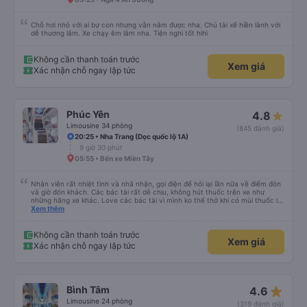
Chỗ hơi nhỏ với ai bự con nhưng vẫn nằm được nha. Chú tài xế hiền lành với
dễ thương lắm. Xe chạy êm lắm nha. Tiện nghi tốt hihi
Không cần thanh toán trước
Xem giá
Xác nhận chỗ ngay lập tức
Phúc Yên
4.8
Limousine 34 phòng
(845 đánh giá)
20:25 • Nha Trang (Dọc quốc lộ 1A)
9 giờ 30 phút
05:55 • Bến xe Miền Tây
Nhân viên rất nhiệt tình và nhã nhặn, gọi điện để hỏi lại lần nữa về điểm đón
và giờ đón khách. Các bác tài rất dễ chịu, không hút thuốc trên xe như
những hãng xe khác. Love các bác tài vì mình ko thể thở khi có mùi thuốc lá.
Xe đẹp, có đèn riêng có thể tự tắt mở khi cần. Sạch sẽ lắm, kính xe sạch và
Xem thêm
trong, không như các xe khác, kính bị mờ do vết nước đọng. Rèm che tạo
cảm giác rất riêng tư. Có ổ cắm sạc điện thoại. Người 1m8 1m9 nằm cũng
thoải mái. Nhưng hình như bề ngang của dãy sát kính có hơi nhỏ hơn 1 xíu.
Không cần thanh toán trước
Xem giá
Điểm trừ lớn là có wifi nhưng không xài được. Mong nhà xe đầu tư cho wifi
Xác nhận chỗ ngay lập tức
hơn. Xe có tới 2 bác tài và 1 anh phục vụ, đội ngũ tổng cộng 3 người, và họ
được đào tạo bài bản để phục vụ khách hàng chuẩn phong cách dịch vụ.
Thời gian xe dừng cho khách đi toilet rất hợp lý, không bị cảm giác đầy. Nói
chung là chỉ cao hơn 50k mà lại thoải mái hơn rất nhiều so với các xe khác.
Dịch vụ vượt sự mong đợi. Hình ảnh đúng sự thật, dịch vụ thật. Sẽ giới thiệu
star_rate
Bình Tâm
4.6
bạn bè
Limousine 24 phòng
(319 đánh giá)