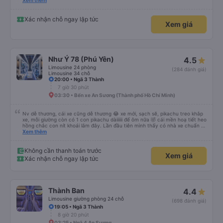
please display the Wi-Fi password clearly inside the cabin for convenience. I
Xem thêm
would definitely ride with them again! -------------- ​ Xe chất lượng tốt và
tài xế lái xe rất an toàn. Để dịch vụ hoàn hảo hơn, tôi góp ý nhà xe nên có
quy định rõ ràng về việc giữ im lặng (tắt âm thanh điện thoại) vào ban đêm
Xác nhận chỗ ngay lập tức
Xem giá
để tránh làm phiền hành khách khác ngủ. Ngoài ra, nhà xe nên dán sẵn mật
khẩu Wi-Fi trong xe để hành khách dễ dàng sử dụng. Tôi vẫn sẽ tiếp tục ủng
hộ nhà xe trong tương lai!
Như Ý 78 (Phú Yên)
4.5
Limousine 24 phòng
(284 đánh giá)
Limousine 34 chỗ
20:00 • Ngã 3 Thành
7 giờ 30 phút
03:30 • Bến xe An Sương (Thành phố Hồ Chí Minh)
Nv dễ thương, cái xe cũng dễ thương 😂 xe mới, sạch sẽ, pikachu treo khắp
xe, mỗi giường còn có 1 con pikachu dàiiiiii để ôm nữa 🤣 cái mền hoạ tiết heo
hồng chắc con nít khoái lắm đây. Lần đầu tiên mình thấy có nhà xe chuẩn bị
cả bàn chải đánh răng. Có 2 ông bà cụ lên xe còn được nv dẫn tới tận nơi để
Xem thêm
hỗ trợ, nói chung là chu đáo ah.
Không cần thanh toán trước
Xem giá
Xác nhận chỗ ngay lập tức
Thành Ban
4.4
Limousine giường phòng 24 chỗ
(698 đánh giá)
19:05 • Ngã 3 Thành
8 giờ 20 phút
03:25 • Ngã 4 An Sương