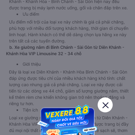
Khánh - Khánh Hòa - Bình Chánh - Sài Gòn hiện nay đều
được trang bị máy lạnh nước uống, gối và chăn đắp trên xe.
Ưu điểm
Ưu điểm nổi trội của loại xe này chính là giá cả phải chăng,
phù hợp với nhiều đối tượng khách hàng, thời gian di chuyển
linh hoạt. Hành khách có thể dễ dàng chọn lựa hãng xe này
trên tất cả các tuyến đường.
b. Xe giường nằm đi Bình Chánh - Sài Gòn từ Diên Khánh -
Khánh Hòa VIP Limousine 32 - 34 chỗ
Giới thiệu
Đây là loại xe Diên Khánh - Khánh Hòa Bình Chánh - Sài Gòn
đáp ứng được tiêu chí của nhiều khách hàng khó tính: chất
lượng cao nhưng giá cả phải chăng. Loại xe này được cải
tiến từ các dòng xe 44 chỗ, giảm số lượng giường nằm, thiết
kế thêm rèm che khiến không gian trở nên thoáng đãng và
riêng tư hơn.
Tiện ích
Loại xe giường nằm đi Bình Chánh - Sài Gòn từ Diên Khánh -
Khánh Hòa VIP Limousine 32 - 34 chỗ này được trang bị đầy
đủ mọi nội thất cần thiết. Có chăn đắp, gối kê sạch sẽ, thơm