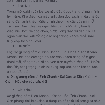
có 1 hành trình thoải mái và thú vị.
Tiện ích
Trong mỗi cabin của loại xe này đều được trang bị màn hình
tivi riêng. Khe điều hòa mát lạnh, đèn đọc sách nhiều chế độ
sáng để hành khách điều chỉnh theo nhu cầu của mình.Ổ
cắm sạc được thiết kế ngay bên cạnh chỗ nằm, bàn làm
việc mini, hộc để cốc chén, nước uống đầy đủ tiện ích. Tai
nghe hiện đại, wifi tốc độ cao hoạt động 24/24 thoải mái
truy cập theo nhu cầu.
Ưu điểm
Loại xe giường nằm đi Bình Chánh - Sài Gòn từ Diên Khánh -
Khánh Hòa cho các cặp đôi tạo cho khách hàng cảm giác
thoải mái, riêng tư khi di chuyển trên tuyến đường dài. Nhiều
tiện ích, sang trọng, dịch vụ cung cấp cho hành khách luôn
ở mức tốt nhất.
d. Xe giường nằm đi Bình Chánh - Sài Gòn từ Diên Khánh -
Khánh Hòa cho các cặp đôi
Giới thiệu
Xe giường nằm Diên Khánh - Khánh Hòa Bình Chánh - Sài
Gòn phòng đôi limousine là dòng xe có thiết kế tương tự như