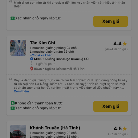
Mình đi có con nhỏ từ khi check in đến lên xe . nhân viên rất nhiệt tình thân
thiện
Xác nhận chỗ ngay lập tức
Xem giá
Tân Kim Chi
4.4
Limousine giường phòng 24 chỗ (CABIN)
(4474 đánh giá)
Limousine giường nằm 36 chỗ
+2 loại xe khác
14:00 • Quảng Bình (Dọc Quốc Lộ 1A)
1 giờ 30 phút
15:30 • Ngã ba Bến xe mới Hà Tĩnh
Đây là đánh giá trung thực của tôi về trải nghiệm đi du lịch cùng công ty này
từ Hà Nội đến Đà Nẵng. Điểm tốt: • Sạch sẽ tuyệt đối: Xe buýt sạch sẽ một
cách ấn tượng và họ rất nghiêm ngặt trong việc duy trì tiêu chuẩn này -
không được phép ăn trên xe. Đây là lần đầu tiên tôi thấy sự chú trọng đến
Xem thêm
vấn đề sạch sẽ như vậy ở Việt Nam. Mọi thứ bên trong xe buýt đều trông
mới và sạch sẽ. • WiFi đáng tin cậy: WiFi trên xe hoạt động hoàn hảo trong
suốt chuyến đi. • Tùy chọn sạc: Có sẵn cổng sạc USB và USB-C, đây cũng
Không cần thanh toán trước
Xem giá
là lần đầu tiên tôi thấy. • Môi trường yên tĩnh và thanh bình: Họ không bật
Xác nhận chỗ ngay lập tức
đèn không cần thiết hoặc bật nhạc lớn, giúp tôi dễ dàng thư giãn và ngủ
trong suốt hành trình. • Dừng vệ sinh thường xuyên: Họ lên lịch dừng thường
xuyên, tạo sự thuận tiện cho mọi người. Điểm chưa tốt: • Thay đổi địa điểm
đón vào phút chót: Vài giờ trước khi khởi hành, họ thông báo với tôi rằng
điểm đón đã được thay đổi sang một địa điểm xa hơn khoảng 30 phút. Tuy
Khánh Truyền (Hà Tĩnh)
4.5
nhiên, họ đã đền bù cho tôi 100.000 VND, tôi thấy công bằng. • Tài xế không
thân thiện: Tài xế không thực sự thân thiện hoặc hữu ích, nhưng không đến
Limousine giường phòng 22 chỗ (WC)
(57 đánh giá)
mức không thể chịu nổi. • Xe buýt quá đông ở Đà Nẵng: Khi chúng tôi
Limousine giường phòng 32 chỗ (WC)