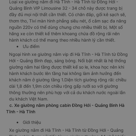
Loại xe giường nằm đi Hà Tĩnh - Hà Tĩnh từ Đồng Hới -
Quảng Bình VIP Limousine 32 - 34 chỗ này được trang bị
đầy đủ mọi nội thất cần thiết. Có chăn đắp, gối kê sạch sẽ,
thơm tho, Tivi màn hình phẳng siêu nét, ổ cắm sạc đa năng
nguồn 220v có thể dùng chung cho nhiều thiết bị. Một số
hãng xe còn thiết kế thêm khoang chứa đồ rộng rãi nên
hành khách có thể mang theo nhiều hành lý cần thiết.
Ưu điểm
Ngoại hình xe giường nằm vip đi Hà Tĩnh - Hà Tĩnh từ Đồng
Hới - Quảng Bình đẹp, sáng bóng. Nổi bật nhất là hệ thống
giường nằm hai tầng được thiết kế so le, khoa học nên khi
hành khách bước lên tầng hai không làm ảnh hưởng đến
khách nằm ở giường tầng 1.Diện tích giường rộng rãi: chiều
dài 1,8 đến 1,9m còn chiều rộng gấp rưỡi so với giường
thông thường nên phù hợp với cả du khách nước ngoài lẫn
du khách Việt Nam.
c. Xe giường nằm phòng cabin Đồng Hới - Quảng Bình Hà
Tĩnh - Hà Tĩnh
Giới thiệu
Xe giường nằm đi Hà Tĩnh - Hà Tĩnh từ Đồng Hới - Quảng