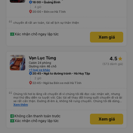
chuyển sang xe buýt khác để đến khách sạn của mình ở Đà Nẵng, xe quá
16:00 • Quảng Bình
đông và tôi phải ngồi trên một chiếc ghế nhựa ở lối đi giữa, điều này không lý
4 giờ
tưởng. Nhìn chung: Mặc dù có một vài bất tiện nhỏ, tôi đã có trải nghiệm
20:00 • Bến xe Hà Tĩnh
tích cực với công ty này. Đây là dịch vụ xe buýt tốt nhất mà tôi từng sử
dụng ở Việt Nam. Sự sạch sẽ, thoải mái và yên tĩnh tạo nên sự khác biệt
đáng kể và tôi sẽ giới thiệu dịch vụ này cho bất kỳ ai đi tuyến đường này.
chuyến đi rất an toàn, tài xế lịch sự thân thiện
Xác nhận chỗ ngay lập tức
Xem giá
Vạn Lục Tùng
4.5
Cabin 24 phòng
(573 đánh giá)
Giường nằm 46 chỗ
+1 loại xe khác
20:45 • Ngã tư đường tránh - Hà Huy Tập
2 giờ
22:45 • Ngã ba Bến xe mới Hà Tĩnh
Chúng tôi hơi lo lắng về chuyến đi vì chúng tôi đã đọc các nhận xét, nhưng
mọi thứ đều diễn ra tuyệt vời. Các tài xế thay đổi trong suốt chuyến đi và lái
xe rất cẩn thận. Đường đi êm ả, không hề rung chuyển. Chúng tôi đã dừng
đủ số lần để đi vệ sinh và dừng lại để ăn tối. Nhìn chung, ghế ngồi có thể hơi
Xem thêm
ngắn đối với những người cao trên 180 cm nhưng đó không phải là vấn đề
lớn. Chúng tôi rất thích chuyến đi.
Không cần thanh toán trước
Xem giá
Xác nhận chỗ ngay lập tức