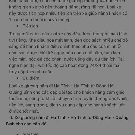
Bình cabin được cải tiến từ xe giường thường 44 chỗ khiến
không gian xe trở nên thoáng đãng, rộng rãi hơn. Loại xe
này được tích hợp nhiều tiện ích trên xe giúp hành khách có
1 hành trình thoải mái và thú vị.
Tiện ích
Trong mỗi cabin của loại xe này đều được trang bị màn hình
tivi riêng. Khe điều hòa mát lạnh, đèn đọc sách nhiều chế độ
sáng để hành khách điều chỉnh theo nhu cầu của mình.Ổ
cắm sạc được thiết kế ngay bên cạnh chỗ nằm, bàn làm
việc mini, hộc để cốc chén, nước uống đầy đủ tiện ích. Tai
nghe hiện đại, wifi tốc độ cao hoạt động 24/24 thoải mái
truy cập theo nhu cầu.
Ưu điểm
Loại xe giường nằm đi Hà Tĩnh - Hà Tĩnh từ Đồng Hới -
Quảng Bình cho các cặp đôi tạo cho khách hàng cảm giác
thoải mái, riêng tư khi di chuyển trên tuyến đường dài. Nhiều
tiện ích, sang trọng, dịch vụ cung cấp cho hành khách luôn
ở mức tốt nhất.
d. Xe giường nằm đi Hà Tĩnh - Hà Tĩnh từ Đồng Hới - Quảng
Bình cho các cặp đôi
Giới thiệu