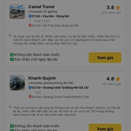
star_rate
Camel Travel
3.8
Limousine 22 giường
(339 đánh giá)
21:00 • Cầu Dài - Đồng Hới
2 giờ 5 phút
23:05 • Hà Tĩnh (Dọc Quốc lộ 1A)
Xe chạy cực kỳ êm ái. Nhân viên phục vụ rất là thân thiện, nhiệt tình hỗ trợ
mỗi khi hành khách cần. Mặc dù hơi sai vị trí giường khi tôi book qua VXR
nhưng vẫn chấp nhận với sự thay đổi như vậy.
Không cần thanh toán trước
Xem giá
Xác nhận chỗ ngay lập tức
star_rate
Khanh Quỳnh
4.8
Limousine giường phòng 34 chỗ (WC)
(157 đánh giá)
02:00 • Đường tránh Tp Đồng Hới (QL1A)
2 giờ
04:00 • Đường Tránh Thành Phố Hà Tĩnh
Thật sự chúng ta nên ủng hộ những nhà xe tốt như Khánh Quỳnh, từ thái độ
lái xe, nhân viên đến tiện ích xe. Xe mới và rất sạch sẽ. Chỉ mong những
hành khách Việt đi xe văn minh hơn nữa thôi.
Không cần thanh toán trước
Xem giá
Xác nhận chỗ ngay lập tức