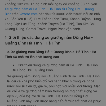
khoảng 102 km. Trung bình mỗi ngày có khoảng 38 chuyến
Xe giường nằm đi Hà Tĩnh - Hà Tĩnh từ Đồng Hới - Quảng
Bình
trên
Vexere.com
bắt đầu từ 00:00 đến 23:35 bởi 38 nhà
xe: Bảo Yến (Huế), Đức Thành (Kon Tum), Khanh Quỳnh, Hưng
Long, Vạn Lục Tùng, Khánh Truyền (Hà Tĩnh), Tân Kim Chi,
Quang Dũng, Camel Travel, Ngọc Phát vận hành.
1. Giới thiệu các dòng xe giường nằm Đồng Hới -
Quảng Bình Hà Tĩnh - Hà Tĩnh
a. Xe giường nằm Đồng Hới - Quảng Bình đi Hà Tĩnh - Hà
Tĩnh 40 chỗ trở lên chất lượng cao
Giới thiệu dòng xe giường nằm đi Hà Tĩnh - Hà Tĩnh
từ Đồng Hới - Quảng Bình
Xe giường nằm Đồng Hới - Quảng Bình đi Hà Tĩnh - Hà Tĩnh
là loại xe khá phổ biến đối với hành khách trong và ngoài
nước bởi sự tiện lợi, giá rẻ, phù hợp với nhiều đối tượng. Mặc
dù chỉ là xe giường nằm bình thường nhưng chất lượng và
dịch vụ của loại xe đi Hà Tĩnh - Hà Tĩnh từ Đồng Hới -
Quảng Bình này luôn được nâng cấp ở mức tốt nhất để phục
vụ cho hành khách.