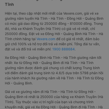
Tĩnh
Hiện tại, theo cập nhật mới nhất của Vexere.com, giá vé xe
giường nằm tuyến Hà Tĩnh - Hà Tĩnh - Đồng Hới - Quảng Bình
có mức giá dao động từ 250000 đồng - 810000 đồng. Trong
đó, nhà xe Khánh Truyền (Hà Tĩnh) có giá vé rẻ nhất, chỉ
250000 đồng. Đặt vé xe Đồng Hới - Quảng Bình Hà Tĩnh - Hà
Tĩnh chính hãng tại
Vexere.com
để có giá rẻ nhất, đảm bảo
giữ chỗ 100% và hỗ trợ đổi trả vé miễn phí. Tổng đài tư vấn,
đặt vé và đổi trả vé miễn phí:
1900 888684
.
Xe Đồng Hới - Quảng Bình Hà Tĩnh - Hà Tĩnh giường nằm tốt
nhất: Xe từ Đồng Hới - Quảng Bình đi Hà Tĩnh - Hà Tĩnh
giường nằm được đánh giá chung có chất lượng Trung bình
với điểm đánh giá trung bình từ 4.6/5 dựa trên 5798 phản hồi
của hành khách Xe giường nằm về Hà Tĩnh - Hà Tĩnh từ Đồng
Hới - Quảng Bình.
Giá vé xe giường nằm đi Hà Tĩnh - Hà Tĩnh từ Đồng Hới -
Quảng Bình rẻ nhất là 250000 của hãng xe Khánh Truyền (Hà
Tĩnh). Tùy thuộc vào vị trí ngồi của bạn và chương trình
khuyến mãi, giá vé Xe Đồng Hới - Quảng Bình đi Hà Tĩnh - Hà