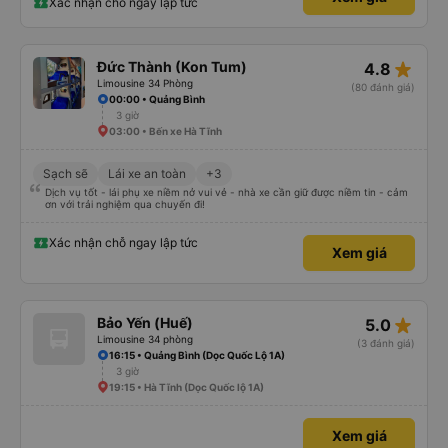
Xác nhận chỗ ngay lập tức
star_rate
Đức Thành (Kon Tum)
4.8
Limousine 34 Phòng
(80 đánh giá)
00:00 • Quảng Bình
3 giờ
03:00 • Bến xe Hà Tĩnh
Sạch sẽ
Lái xe an toàn
+3
Dịch vụ tốt - lái phụ xe niềm nở vui vẻ - nhà xe cần giữ được niềm tin - cảm
ơn với trải nghiệm qua chuyến đi!
Xác nhận chỗ ngay lập tức
Xem giá
star_rate
Bảo Yến (Huế)
5.0
Limousine 34 phòng
(3 đánh giá)
16:15 • Quảng Bình (Dọc Quốc Lộ 1A)
3 giờ
19:15 • Hà Tĩnh (Dọc Quốc lộ 1A)
Xem giá