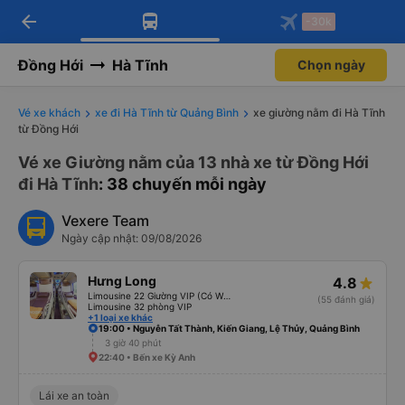
arrow_back
Tải app Vexere ngay!
Tải app Vexere
-30k
Mở app
Mở app
Nhận ưu đãi thành viên độc
-30k/ghế khi đặt vé máy bay qua
quyền
app
Đồng Hới
Hà Tĩnh
Chọn ngày
Vé xe khách
xe đi Hà Tĩnh từ Quảng Bình
xe giường nằm đi Hà Tĩnh
từ Đồng Hới
Vé xe Giường nằm của 13 nhà xe từ Đồng Hới
đi Hà Tĩnh
: 38 chuyến mỗi ngày
Vexere Team
Ngày cập nhật: 09/08/2026
Hưng Long
4.8
Limousine 22 Giường VIP (Có WC)
(55 đánh giá)
Limousine 32 phòng VIP
+1 loại xe khác
19:00 • Nguyễn Tất Thành, Kiến Giang, Lệ Thủy, Quảng Bình
3 giờ 40 phút
22:40 • Bến xe Kỳ Anh
Lái xe an toàn