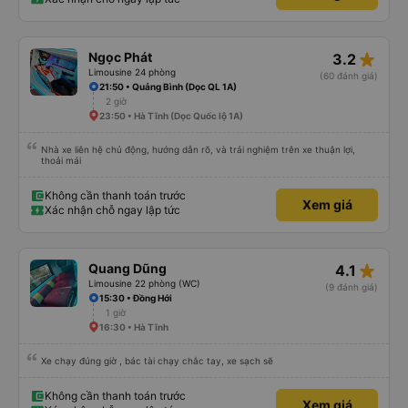
star_rate
Ngọc Phát
3.2
Limousine 24 phòng
(60 đánh giá)
21:50 • Quảng Bình (Dọc QL 1A)
2 giờ
23:50 • Hà Tĩnh (Dọc Quốc lộ 1A)
Nhà xe liên hệ chủ động, hướng dẫn rõ, và trải nghiệm trên xe thuận lợi,
thoải mái
Không cần thanh toán trước
Xem giá
Xác nhận chỗ ngay lập tức
star_rate
Quang Dũng
4.1
Limousine 22 phòng (WC)
(9 đánh giá)
15:30 • Đồng Hới
1 giờ
16:30 • Hà Tĩnh
Xe chạy đúng giờ , bác tài chạy chắc tay, xe sạch sẽ
Không cần thanh toán trước
Xem giá