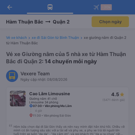
arrow_back
Tải app Vexere ngay!
Tải app Vexere
-30k
Mở app
Mở app
Nhận ưu đãi thành viên độc
-30k/ghế khi đặt vé máy bay qua
quyền
app
Hàm Thuận Bắc
Quận 2
Chọn ngày
Vé xe khách
xe đi Sài Gòn từ Bình Thuận
xe giường nằm đi Quận 2
từ Hàm Thuận Bắc
Vé xe Giường nằm của 5 nhà xe từ Hàm Thuận
Bắc đi Quận 2
: 14 chuyến mỗi ngày
Vexere Team
Ngày cập nhật: 08/08/2026
Cao Lâm Limousine
4.5
Giường nằm 41 chỗ
(5471 đánh giá)
Limousine 34 phòng
07:30 • Văn phòng Ma Lâm
4 giờ
11:30 • Văn phòng Sài Gòn
Hôm bữa chọn đại đi Sài Gòn thấy ok nên nay mình đặt hẳn khứ hồi. Chiều về
mình có ấn tượng sâu sắc với a tài xế và phụ xe, a phụ xe trả lời người lớn
tuổi trên xe luôn “dạ dạ” , “dạ cảm ơn”, và gọi khách thì “dạ a ra chưa” rất