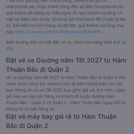
- Sài Gòn giường nằm thành công, Vexere sẽ gửi tin
nhắn/email xác nhận thành công đến số điện thoại/email mà
quý khách đã đăng ký. Đến ngày đi, quý khách vui lòng có
mặt tại điểm đón trước 30 phút giờ khởi hành để chuẩn bị lên
xe. Để kiểm tra tình trạng vé đã đặt, quý khách vui lòng truy
cập
https://vexere.com/vi-VN/booking/ticketinfo
Xem hướng dẫn chi tiết đặt vé xe, minh họa bằng hình ảnh
tại
đây
.
Đặt vé xe Giường nằm Tết 2027 từ Hàm
Thuận Bắc đi Quận 2
Vé xe Giường nằm tết 2027 từ Hàm Thuận Bắc đi Quận 2 vẫn
chưa được công bố. Vexere.com sẽ sớm thông báo cho các
bạn thông tin vé xe Tết 2027 bao gồm giá vé, lịch trình, ngày
giờ bán vé của các hãng xe khách đi tuyến đường Hàm
Thuận Bắc - Quận 2 và Quận 2 - Hàm Thuận Bắc ngay khi có
thông tin từ các hãng xe.
Đặt vé máy bay giá rẻ từ Hàm Thuận
Bắc đi Quận 2