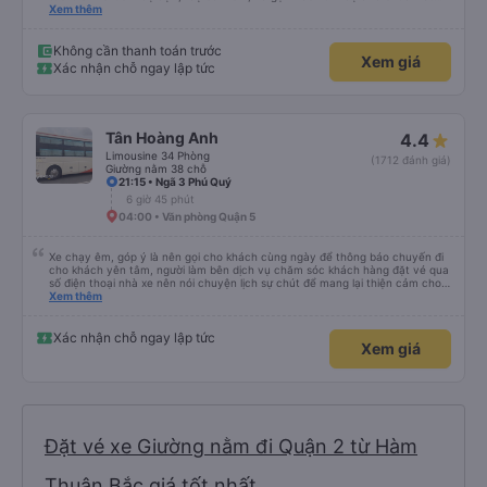
lịch sự, lúc giải thích cho khách thì cân cần nhẹ nhàng, anh tài xế thì chạy
Xem thêm
rất êm, trước khi xuống xe mình có khen a, trước giờ e say xe mà nay đi êm
không thấy mệt, anh bảo a rất ít khi phanh gấp, phanh gấp chi khách bị say
bị mệt dữ lắm. Mình cảm thấy các anh rất có tâm với nghề và có năng lượng
Không cần thanh toán trước
Xem giá
tích cực dù cho công việc vất vả. Dù đi cẩn thận nhưng trả khách đúng giờ,
Xác nhận chỗ ngay lập tức
sẽ ủng hộ nhà xe tiếp ạ
Tân Hoàng Anh
4.4
Limousine 34 Phòng
(1712 đánh giá)
Giường nằm 38 chỗ
21:15 • Ngã 3 Phú Quý
6 giờ 45 phút
04:00 • Văn phòng Quận 5
Xe chạy êm, góp ý là nên gọi cho khách cùng ngày để thông báo chuyến đi
cho khách yên tâm, người làm bên dịch vụ chăm sóc khách hàng đặt vé qua
số điện thoại nhà xe nên nói chuyện lịch sự chút để mang lại thiện cảm cho
khách hàng
Xem thêm
Xác nhận chỗ ngay lập tức
Xem giá
Đặt vé xe Giường nằm đi Quận 2 từ Hàm
Thuận Bắc giá tốt nhất