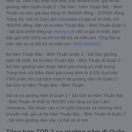
Hiện tại, theo cập nhật mới nhất của Vexere.com, giá vé xe
giường nằm tuyến Quận 2 - Sài Gòn - Hàm Thuận Bắc - Bình
Thuận có mức giá dao động từ 180000 đồng - 270000 đồng.
Trong đó, nhà xe Cao Lâm Limousine có giá vé rẻ nhất, chỉ
180000 đồng. Đặt vé xe Hàm Thuận Bắc - Bình Thuận Quận 2
- Sài Gòn chính hãng tại
Vexere.com
để có giá rẻ nhất, đảm
bảo giữ chỗ 100% và hỗ trợ đổi trả vé miễn phí. Tổng đài tư
vấn, đặt vé và đổi trả vé miễn phí:
1900 888684
.
Xe Hàm Thuận Bắc - Bình Thuận Quận 2 - Sài Gòn giường
nằm tốt nhất: Xe từ Hàm Thuận Bắc - Bình Thuận đi Quận 2 -
Sài Gòn giường nằm được đánh giá chung có chất lượng
Trung bình với điểm đánh giá trung bình từ 4.5/5 dựa trên
7180 phản hồi của hành khách Xe giường nằm về Quận 2 -
Sài Gòn từ Hàm Thuận Bắc - Bình Thuận.
Giá vé xe giường nằm đi Quận 2 - Sài Gòn từ Hàm Thuận Bắc
- Bình Thuận rẻ nhất là 180000 của hãng xe Cao Lâm
Limousine. Tùy thuộc vào vị trí ngồi của bạn và chương trình
khuyến mãi, giá vé Xe Hàm Thuận Bắc - Bình Thuận đi Quận 2
- Sài Gòn giường nằm này có thể sẽ rẻ hơn
Tổng hợp TOP 2 xe giường nằm đi Quận