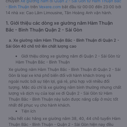
chuyến
Xe giường nằm đi Quận 2 - Sài Gòn từ Hàm Thuận Bắc
- Bình Thuận
trên
Vexere.com
bắt đầu từ 00:00 đến 23:00 bởi
14 nhà xe: Cao Lâm Limousine, Tân Hoàng Anh vận hành.
1. Giới thiệu các dòng xe giường nằm Hàm Thuận
Bắc - Bình Thuận Quận 2 - Sài Gòn
a. Xe giường nằm Hàm Thuận Bắc - Bình Thuận đi Quận 2 -
Sài Gòn 40 chỗ trở lên chất lượng cao
Giới thiệu dòng xe giường nằm đi Quận 2 - Sài Gòn từ
Hàm Thuận Bắc - Bình Thuận
Xe giường nằm Hàm Thuận Bắc - Bình Thuận đi Quận 2 - Sài
Gòn là loại xe khá phổ biến đối với hành khách trong và
ngoài nước bởi sự tiện lợi, giá rẻ, phù hợp với nhiều đối
tượng. Mặc dù chỉ là xe giường nằm bình thường nhưng chất
lượng và dịch vụ của loại xe đi Quận 2 - Sài Gòn từ Hàm
Thuận Bắc - Bình Thuận này luôn được nâng cấp ở mức tốt
nhất để phục vụ cho hành khách.
Tiện ích
Hầu hết các hãng xe giường nằm 38, 40, 44 chỗ tuyến Hàm
Thuận Bắc - Bình Thuận - Quận 2 - Sài Gòn hiện nay đều