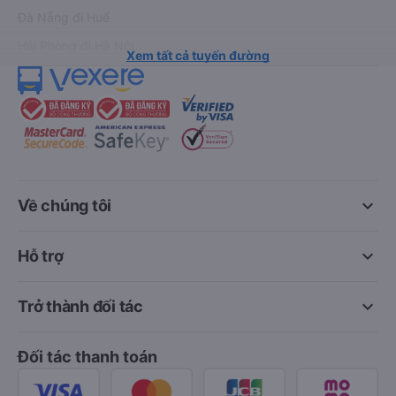
Đà Nẵng đi Huế
Hải Phòng đi Hà Nội
Xem tất cả tuyến đường
keyboard_arrow_down
Về chúng tôi
keyboard_arrow_down
Hỗ trợ
keyboard_arrow_down
Trở thành đối tác
Đối tác thanh toán