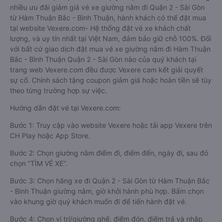
nhiều ưu đãi giảm giá vé xe giường nằm đi Quận 2 - Sài Gòn
từ Hàm Thuận Bắc - Bình Thuận, hành khách có thể đặt mua
tại website Vexere.com- Hệ thống đặt vé xe khách chất
lượng, và uy tín nhất tại Việt Nam, đảm bảo giữ chỗ 100%. Đối
với bất cứ giao dịch đặt mua vé xe giường nằm đi Hàm Thuận
Bắc - Bình Thuận Quận 2 - Sài Gòn nào của quý khách tại
trang web Vexere.com đều được Vexere cam kết giải quyết
sự cố. Chính sách tặng coupon giảm giá hoặc hoàn tiền sẽ tùy
theo từng trường hợp sự việc.
Hướng dẫn đặt vé tại Vexere.com:
Bước 1: Truy cập vào website Vexere hoặc tải app Vexere trên
CH Play hoặc App Store.
Bước 2: Chọn giường nằm điểm đi, điểm đến, ngày đi, sau đó
chọn “TÌM VÉ XE”.
Bước 3: Chọn hãng xe đi Quận 2 - Sài Gòn từ Hàm Thuận Bắc
- Bình Thuận giường nằm, giờ khởi hành phù hợp. Bấm chọn
vào khung giờ quý khách muốn đi để tiến hành đặt vé.
Bước 4: Chọn vị trí/giường ghế, điểm đón, điểm trả và nhập