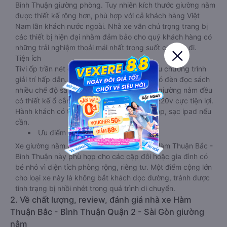
Bình Thuận giường phòng. Tuy nhiên kích thước giường nằm
được thiết kế rộng hơn, phù hợp với cả khách hàng Việt
Nam lẫn khách nước ngoài. Nhà xe vẫn chú trọng trang bị
các thiết bị hiện đại nhằm đảm bảo cho quý khách hàng có
những trải nghiệm thoải mái nhất trong suốt chuyến đi.
Tiện ích
Tivi ốp trần nét cứng, đầu HD tích hợp nhiều chương trình
giải trí hấp dẫn. Trong phòng có tai nghe, có đèn đọc sách
nhiều chế độ sáng, wifi tốc độ cao. Tại mỗi giường nằm đều
có thiết kế ổ cắm sạc đa năng nguồn điện 220v cực tiện lợi.
Hành khách có thể sạc điện thoại, sạc laptop, sạc ipad nếu
cần.
Ưu điểm
Xe giường nằm đôi đi Quận 2 - Sài Gòn từ Hàm Thuận Bắc -
Bình Thuận này phù hợp cho các cặp đôi hoặc gia đình có
bé nhỏ vì diện tích phòng rộng, riêng tư. Một điểm cộng lớn
cho loại xe này là không bắt khách dọc đường, tránh được
tình trạng bị nhồi nhét trong quá trình di chuyển.
2. Về chất lượng, review, đánh giá nhà xe Hàm
Thuận Bắc - Bình Thuận Quận 2 - Sài Gòn giường
nằm