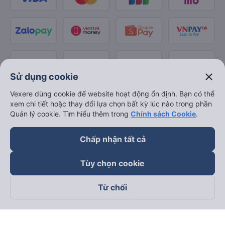
close
Sử dụng cookie
Vexere dùng cookie để website hoạt động ổn định. Bạn có thể
xem chi tiết hoặc thay đổi lựa chọn bất kỳ lúc nào trong phần
Quản lý cookie. Tìm hiểu thêm trong
Chính sách Cookie
.
Chấp nhận tất cả
Tùy chọn cookie
Từ chối
Theo dõi chúng tôi trên
Facebook
Tiktok
Youtube