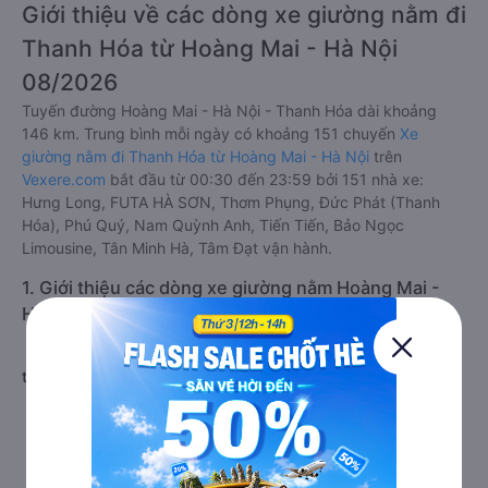
Giới thiệu về các dòng xe giường nằm đi
Thanh Hóa từ Hoàng Mai - Hà Nội
08/2026
Tuyến đường Hoàng Mai - Hà Nội - Thanh Hóa dài khoảng
146 km. Trung bình mỗi ngày có khoảng 151 chuyến
Xe
giường nằm đi Thanh Hóa từ Hoàng Mai - Hà Nội
trên
Vexere.com
bắt đầu từ 00:30 đến 23:59 bởi 151 nhà xe:
Hưng Long, FUTA HÀ SƠN, Thơm Phụng, Đức Phát (Thanh
Hóa), Phú Quý, Nam Quỳnh Anh, Tiến Tiến, Bảo Ngọc
Limousine, Tân Minh Hà, Tâm Đạt vận hành.
1. Giới thiệu các dòng xe giường nằm Hoàng Mai -
Hà Nội Thanh Hóa
a. Xe giường nằm Hoàng Mai - Hà Nội đi Thanh Hóa 40 chỗ
trở lên chất lượng cao
Giới thiệu dòng xe giường nằm đi Thanh Hóa từ
Hoàng Mai - Hà Nội
Xe giường nằm Hoàng Mai - Hà Nội đi Thanh Hóa là loại xe