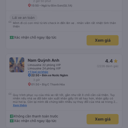
2 giờ 50 phút
15:50 • Ngã tư Bỉm Sơn(QL1A)
Lái xe an toàn
Mình đi có con nhỏ từ khi check in đến lên xe . nhân viên rất nhiệt tình thân
thiện
Xác nhận chỗ ngay lập tức
Xem giá
Nam Quỳnh Anh
4.4
Limousine 22 phòng VIP
(2226 đánh giá)
Limousine 24 phòng VIP
+1 loại xe khác
22:30 • Bến xe Nước Ngầm
3 giờ
01:30 • Big C Thanh Hóa
Quy trình phục vụ của nhà xe rất tốt, gần như rất ít chỗ cần cải thiện. Tuy
nhiên nếu nhà xe đổi bên sản xuất khăn giấy thì sẽ hay hơn, khăn giấy có
mùi hơi lạ. Còn lại mình đã chứng kiến nhiều sự thay đổi của nhà xe trong 2
tháng vừa rồi: tài xế và phụ xe ngày càng thân thiện, quy trình phục vụ rõ
Xem thêm
ràng và phục vụ nhanh chóng, đã giải quyết điểm nghẽn trung chuyển ở Hà
Nội khi đã phân vùng từng xe
Không cần thanh toán trước
Xem giá
Xác nhận chỗ ngay lập tức