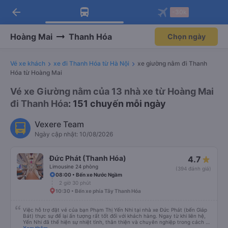
arrow_back
Tải app Vexere ngay!
Tải app Vexere
-30k
Mở app
Mở app
Nhận ưu đãi thành viên độc
-30k/ghế khi đặt vé máy bay qua
quyền
app
Hoàng Mai
Thanh Hóa
Chọn ngày
Vé xe khách
xe đi Thanh Hóa từ Hà Nội
xe giường nằm đi Thanh
Hóa từ Hoàng Mai
Vé xe Giường nằm của 13 nhà xe từ Hoàng Mai
đi Thanh Hóa
: 151 chuyến mỗi ngày
Vexere Team
Ngày cập nhật: 10/08/2026
Đức Phát (Thanh Hóa)
4.7
Limousine 24 phòng
(394 đánh giá)
08:00 • Bến xe Nước Ngầm
2 giờ 30 phút
10:30 • Bến xe phía Tây Thanh Hóa
Việc hỗ trợ đặt vé của bạn Phạm Thị Yến Nhi tại nhà xe Đức Phát (bến Giáp
Bát) thực sự để lại ấn tượng rất tốt đối với khách hàng. Ngay từ khi liên hệ,
Yến Nhi đã thể hiện sự nhiệt tình, thân thiện và chuyên nghiệp trong cách tư