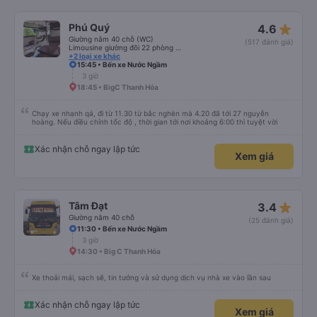
star_rate
Phú Quý
4.6
Giường nằm 40 chỗ (WC)
(517 đánh giá)
Limousine giường đôi 22 phòng (WC) (new)
+2 loại xe khác
15:45 • Bến xe Nước Ngầm
3 giờ
18:45 • BigC Thanh Hóa
Chạy xe nhanh qá, đi từ 11.30 từ bắc nghèn mà 4.20 đã tới 27 nguyễn
hoàng. Nếu điều chỉnh tốc độ , thời gian tới nơi khoảng 6:00 thì tuyệt vời
Xác nhận chỗ ngay lập tức
Xem giá
star_rate
Tâm Đạt
3.4
Giường nằm 40 chỗ
(25 đánh giá)
11:30 • Bến xe Nước Ngầm
3 giờ
14:30 • Big C Thanh Hóa
Xe thoải mái, sạch sẽ, tin tưởng và sử dụng dịch vụ nhà xe vào lần sau
Xác nhận chỗ ngay lập tức
Xem giá