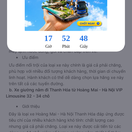
khá phổ biến đối với hành khách trong và ngoài nước bởi sự
tiện lợi, giá rẻ, phù hợp với nhiều đối tượng. Mặc dù chỉ là xe
giường nằm bình thường nhưng chất lượng và dịch vụ của
loại xe đi Thanh Hóa từ Hoàng Mai - Hà Nội này luôn được
nâng cấp ở mức tốt nhất để phục vụ cho hành khách.
Tiện ích
Hầu hết các hãng xe giường nằm 38, 40, 44 chỗ tuyến
Hoàng Mai - Hà Nội - Thanh Hóa hiện nay đều được trang bị
máy lạnh nước uống, gối và chăn đắp trên xe.
Ưu điểm
Ưu điểm nổi trội của loại xe này chính là giá cả phải chăng,
phù hợp với nhiều đối tượng khách hàng, thời gian di chuyển
linh hoạt. Hành khách có thể dễ dàng chọn lựa hãng xe này
trên tất cả các tuyến đường.
b. Xe giường nằm đi Thanh Hóa từ Hoàng Mai - Hà Nội VIP
Limousine 32 - 34 chỗ
Giới thiệu
Đây là loại xe Hoàng Mai - Hà Nội Thanh Hóa đáp ứng được
tiêu chí của nhiều khách hàng khó tính: chất lượng cao
nhưng giá cả phải chăng. Loại xe này được cải tiến từ các