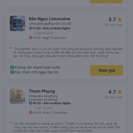
star_rate
Bảo Ngọc Limousine
3.7
Limousine giường nằm 32 chỗ
(31 đánh giá)
17:00 • Bến xe Nước Ngầm
2 giờ 25 phút
19:25 • BigC Thanh Hóa
"Trải nghiệm dịch vụ xe rất tuyệt vời! Dòng xe limousine đời mới, ghế ngồi êm
ái, không gian sang trọng và đầy đủ tiện ích như máy lạnh, nước uống, sạc
pin. Xe chạy đúng giờ, đưa đón khách đúng điểm hẹn. Rất hài lòng!"
Không cần thanh toán trước
Xem giá
Xác nhận chỗ ngay lập tức
star_rate
Thơm Phụng
4.7
Limousine 24 phòng
(30 đánh giá)
Limousine 34 phòng
18:30 • Bến xe Nước Ngầm
2 giờ 15 phút
20:45 • Big C Thanh Hóa
Lần đầu đi Nghệ An bằng xe khách. 10 điểm k có nhưng. Xe mới, sạch sẽ
chạy cao tốc nên nhanh, ít điểm dừng, phụ xe và lái xe rất vui vẻ nhiệt tình.
Quyết định đặt luôn chiều quay về khỏi tìm nhà xe khác