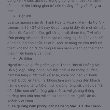
dòng xe 44 chỗ, giảm số lượng giường nằm, thiết kế thêm
rèm che khiến không gian trở nên thoáng đãng và riêng tư
hơn.
Tiện ích
Loại xe giường nằm đi Thanh Hóa từ Hoàng Mai - Hà Nội VIP
Limousine 32 - 34 chỗ này được trang bị đầy đủ mọi nội thất
cần thiết. Có chăn đắp, gối kê sạch sẽ, thơm tho, Tivi màn
hình phẳng siêu nét, ổ cắm sạc đa năng nguồn 220v có thể
dùng chung cho nhiều thiết bị. Một số hãng xe còn thiết kế
thêm khoang chứa đồ rộng rãi nên hành khách có thể mang
theo nhiều hành lý cần thiết.
Ưu điểm
Ngoại hình xe giường nằm vip đi Thanh Hóa từ Hoàng Mai -
Hà Nội đẹp, sáng bóng. Nổi bật nhất là hệ thống giường
nằm hai tầng được thiết kế so le, khoa học nên khi hành
khách bước lên tầng hai không làm ảnh hưởng đến khách
nằm ở giường tầng 1.Diện tích giường rộng rãi: chiều dài 1,8
đến 1,9m còn chiều rộng gấp rưỡi so với giường thông
thường nên phù hợp với cả du khách nước ngoài lẫn du
khách Việt Nam.
c. Xe giường nằm phòng cabin Hoàng Mai - Hà Nội Thanh