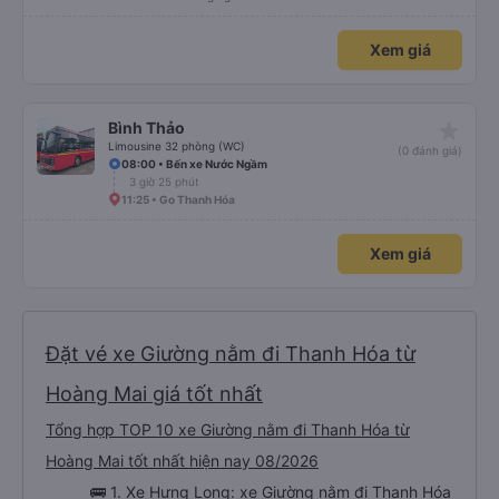
Xem giá
star_rate
Bình Thảo
Limousine 32 phòng (WC)
(0 đánh giá)
08:00 • Bến xe Nước Ngầm
3 giờ 25 phút
11:25 • Go Thanh Hóa
Xem giá
Đặt vé xe Giường nằm đi Thanh Hóa từ
Hoàng Mai giá tốt nhất
Tổng hợp TOP 10 xe Giường nằm đi Thanh Hóa từ
Hoàng Mai tốt nhất hiện nay 08/2026
🚌 1. Xe Hưng Long: xe Giường nằm đi Thanh Hóa