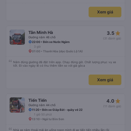
Xem giá
star_rate
Tân Minh Hà
3.5
Giường nằm 46 chỗ
(31 đánh giá)
22:00 • Bến xe Nước Ngầm
3 giờ
01:00 • Thanh Hóa (dọc Quốc Lộ 1A)
Nằm đúng giường đã đặt trên app. Chạy đúng giờ. Chất lượng phục vụ xe
tốt. Đi vào ngày lễ có thu thêm tiền so với giá gôca
Xem giá
star_rate
Tiến Tiến
4.0
Giường nằm 44 chỗ
(11 đánh giá)
11:20 • Bến xe Giáp Bát - quầy vé 22
1 giờ 50 phút
13:10 • Ngã tư Bỉm Sơn
Nhà xe nằm thoải mãi ăn uống ngon mình đi xe tiến tiến nhiều lần rồi