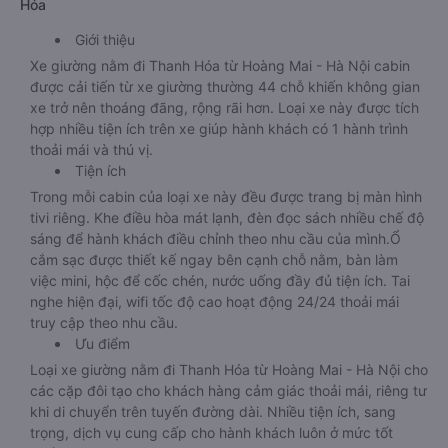
Hóa
Giới thiệu
Xe giường nằm đi Thanh Hóa từ Hoàng Mai - Hà Nội cabin
được cải tiến từ xe giường thường 44 chỗ khiến không gian
xe trở nên thoáng đãng, rộng rãi hơn. Loại xe này được tích
hợp nhiều tiện ích trên xe giúp hành khách có 1 hành trình
thoải mái và thú vị.
Tiện ích
Trong mỗi cabin của loại xe này đều được trang bị màn hình
tivi riêng. Khe điều hòa mát lạnh, đèn đọc sách nhiều chế độ
sáng để hành khách điều chỉnh theo nhu cầu của mình.Ổ
cắm sạc được thiết kế ngay bên cạnh chỗ nằm, bàn làm
việc mini, hộc để cốc chén, nước uống đầy đủ tiện ích. Tai
nghe hiện đại, wifi tốc độ cao hoạt động 24/24 thoải mái
truy cập theo nhu cầu.
Ưu điểm
Loại xe giường nằm đi Thanh Hóa từ Hoàng Mai - Hà Nội cho
các cặp đôi tạo cho khách hàng cảm giác thoải mái, riêng tư
khi di chuyển trên tuyến đường dài. Nhiều tiện ích, sang
trọng, dịch vụ cung cấp cho hành khách luôn ở mức tốt