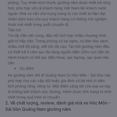
phòng. Tuy nhiên kích thước giường nằm được thiết kế rộng
hơn, phù hợp với cả khách hàng Việt Nam lẫn khách nước
ngoài. Nhà xe vẫn chú trọng trang bị các thiết bị hiện đại
nhằm đảm bảo cho quý khách hàng có những trải nghiệm
thoải mái nhất trong suốt chuyến đi.
Tiện ích
Tivi ốp trần nét cứng, đầu HD tích hợp nhiều chương trình
giải trí hấp dẫn. Trong phòng có tai nghe, có đèn đọc sách
nhiều chế độ sáng, wifi tốc độ cao. Tại mỗi giường nằm đều
có thiết kế ổ cắm sạc đa năng nguồn điện 220v cực tiện lợi.
Hành khách có thể sạc điện thoại, sạc laptop, sạc ipad nếu
cần.
Ưu điểm
Xe giường nằm đôi đi Quảng Nam từ Hóc Môn - Sài Gòn này
phù hợp cho các cặp đôi hoặc gia đình có bé nhỏ vì diện
tích phòng rộng, riêng tư. Một điểm cộng lớn cho loại xe này
là không bắt khách dọc đường, tránh được tình trạng bị nhồi
nhét trong quá trình di chuyển.
2. Về chất lượng, review, đánh giá nhà xe Hóc Môn -
Sài Gòn Quảng Nam giường nằm