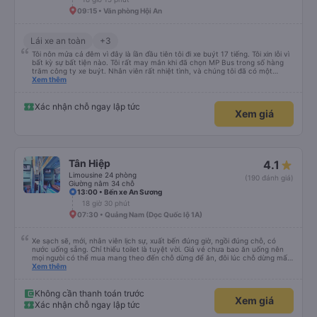
09:15 • Văn phòng Hội An
Lái xe an toàn
+3
Tôi nôn mửa cả đêm vì đây là lần đầu tiên tôi đi xe buýt 17 tiếng. Tôi xin lỗi vì
bất kỳ sự bất tiện nào. Tôi rất may mắn khi đã chọn MP Bus trong số hàng
trăm công ty xe buýt. Nhân viên rất nhiệt tình, và chúng tôi đã có một
chuyến đi sạch sẽ, thoải mái. Chúng tôi thậm chí còn được nghỉ ăn. Điều
Xem thêm
tuyệt vời nhất đối với tôi là xe rất yên tĩnh và thoải mái, điều mà tôi rất hài
lòng. Cảm ơn rất nhiều vì tất cả mọi thứ. Mọi thứ đều vượt quá mong đợi của
tôi. Nếu bạn muốn đi du lịch an toàn và thoải mái ở một đất nước xa lạ, MP
Xác nhận chỗ ngay lập tức
Xem giá
Bus chắc chắn nên là lựa chọn hàng đầu của bạn. ;)
Tân Hiệp
4.1
Limousine 24 phòng
(190 đánh giá)
Giường nằm 34 chỗ
13:00 • Bến xe An Sương
18 giờ 30 phút
07:30 • Quảng Nam (Dọc Quốc lộ 1A)
Xe sạch sẽ, mới, nhân viên lịch sự, xuất bến đúng giờ, ngồi đúng chỗ, có
nước uống sẵng. Chỉ thiếu toilet là tuyệt vời. Giá vé chưa bao ăn uống nên
mọi ngưòi có thể mua mang theo đến chỗ dừng để ăn, đôi lúc chỗ dừng mấy
món bạn ko thích hoặc giá cả hơi cao! Còn lại nhà xe rất ok, nên đi.
Xem thêm
Không cần thanh toán trước
Xem giá
Xác nhận chỗ ngay lập tức