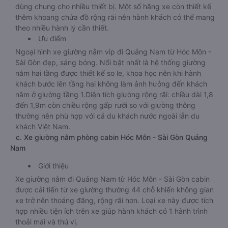
dùng chung cho nhiều thiết bị. Một số hãng xe còn thiết kế
thêm khoang chứa đồ rộng rãi nên hành khách có thể mang
theo nhiều hành lý cần thiết.
Ưu điểm
Ngoại hình xe giường nằm vip đi Quảng Nam từ Hóc Môn -
Sài Gòn đẹp, sáng bóng. Nổi bật nhất là hệ thống giường
nằm hai tầng được thiết kế so le, khoa học nên khi hành
khách bước lên tầng hai không làm ảnh hưởng đến khách
nằm ở giường tầng 1.Diện tích giường rộng rãi: chiều dài 1,8
đến 1,9m còn chiều rộng gấp rưỡi so với giường thông
thường nên phù hợp với cả du khách nước ngoài lẫn du
khách Việt Nam.
c. Xe giường nằm phòng cabin Hóc Môn - Sài Gòn Quảng
Nam
Giới thiệu
Xe giường nằm đi Quảng Nam từ Hóc Môn - Sài Gòn cabin
được cải tiến từ xe giường thường 44 chỗ khiến không gian
xe trở nên thoáng đãng, rộng rãi hơn. Loại xe này được tích
hợp nhiều tiện ích trên xe giúp hành khách có 1 hành trình
thoải mái và thú vị.