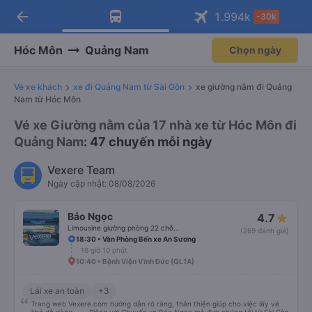
arrow_back
Tải app Vexere ngay!
Tải app Vexere
1.994
k
-30k
Mở app
Mở app
Nhận ưu đãi thành viên độc
-30k/ghế khi đặt vé máy bay qua
quyền
app
Hóc Môn
Quảng Nam
Chọn ngày
Vé xe khách
xe đi Quảng Nam từ Sài Gòn
xe giường nằm đi Quảng
Nam từ Hóc Môn
Vé xe Giường nằm của 17 nhà xe từ Hóc Môn đi
Quảng Nam
: 47 chuyến mỗi ngày
Vexere Team
Ngày cập nhật: 08/08/2026
Bảo Ngọc
4.7
Limousine giường phòng 22 chỗ (WC)
(269 đánh giá)
18:30 • Văn Phòng Bến xe An Sương
16 giờ 10 phút
10:40 • Bệnh Viện Vĩnh Đức (QL1A)
Lái xe an toàn
+3
Trang web Vexere.com hướng dẫn rõ ràng, thân thiện giúp cho việc lấy vé