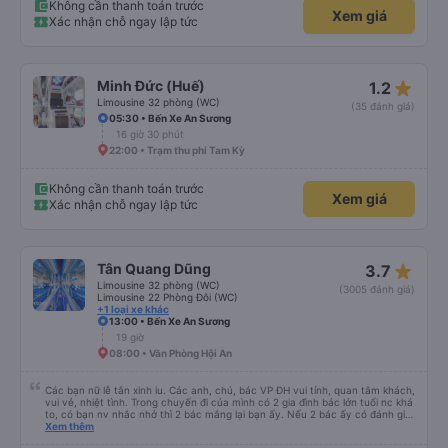
đáng kể và tôi sẽ giới thiệu dịch vụ này cho bất kỳ ai đi tuyến đường này.
Không cần thanh toán trước
Xem giá
Xác nhận chỗ ngay lập tức
star_rate
Minh Đức (Huế)
1.2
Limousine 32 phòng (WC)
(35 đánh giá)
05:30 • Bến Xe An Sương
16 giờ 30 phút
22:00 • Trạm thu phí Tam Kỳ
Không cần thanh toán trước
Xem giá
Xác nhận chỗ ngay lập tức
star_rate
Tân Quang Dũng
3.7
Limousine 32 phòng (WC)
(3005 đánh giá)
Limousine 22 Phòng Đôi (WC)
+1 loại xe khác
13:00 • Bến Xe An Sương
19 giờ
08:00 • Văn Phòng Hội An
Các bạn nữ lễ tân xinh iu. Các anh, chú, bác VP ĐH vui tính, quan tâm khách,
vui vẻ, nhiệt tình. Trong chuyến đi của mình có 2 gia đình bác lớn tuổi nc khá
to, có bạn nv nhắc nhở thì 2 bác mắng lại bạn ấy. Nếu 2 bác ấy có đánh giá
xấu thì mình ngược lại nha. Bạn ấy nhắc nhở rất đúng. 2 bác nói rất to. To
Xem thêm
đến lỗi mình ngủ còn mơ được câu chuyện các bác nói với nhau xuất hiện