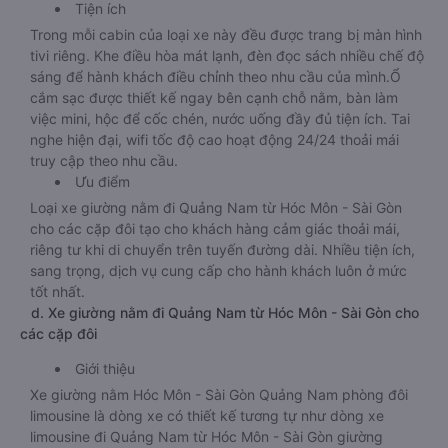
Tiện ích
Trong mỗi cabin của loại xe này đều được trang bị màn hình
tivi riêng. Khe điều hòa mát lạnh, đèn đọc sách nhiều chế độ
sáng để hành khách điều chỉnh theo nhu cầu của mình.Ổ
cắm sạc được thiết kế ngay bên cạnh chỗ nằm, bàn làm
việc mini, hộc để cốc chén, nước uống đầy đủ tiện ích. Tai
nghe hiện đại, wifi tốc độ cao hoạt động 24/24 thoải mái
truy cập theo nhu cầu.
Ưu điểm
Loại xe giường nằm đi Quảng Nam từ Hóc Môn - Sài Gòn
cho các cặp đôi tạo cho khách hàng cảm giác thoải mái,
riêng tư khi di chuyển trên tuyến đường dài. Nhiều tiện ích,
sang trọng, dịch vụ cung cấp cho hành khách luôn ở mức
tốt nhất.
d. Xe giường nằm đi Quảng Nam từ Hóc Môn - Sài Gòn cho
các cặp đôi
Giới thiệu
Xe giường nằm Hóc Môn - Sài Gòn Quảng Nam phòng đôi
limousine là dòng xe có thiết kế tương tự như dòng xe
limousine đi Quảng Nam từ Hóc Môn - Sài Gòn giường