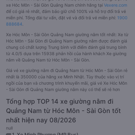
xe Hóc Môn - Sài Gòn Quảng Nam chính hãng tại
Vexere.com
để có giá rẻ nhất, đảm bảo giữ chỗ 100% và hỗ trợ đổi trả vé
miễn phí. Tổng đài tư vấn, đặt vé và đổi trả vé miễn phí:
1900
888684
.
Xe Hóc Môn - Sài Gòn Quảng Nam giường nằm tốt nhất: Xe từ
Hóc Môn - Sài Gòn đi Quảng Nam giường nằm được đánh giá
chung có chất lượng Trung bình với điểm đánh giá trung bình
từ 4.0/5 dựa trên 15938 phản hồi của hành khách Xe giường
nằm về Quảng Nam từ Hóc Môn - Sài Gòn.
Giá vé xe giường nằm đi Quảng Nam từ Hóc Môn - Sài Gòn rẻ
nhất là 350000 của hãng xe Minh Nhật. Tùy thuộc vào vị trí
ngồi của bạn và chương trình khuyến mãi, giá vé Xe Hóc Môn
- Sài Gòn đi Quảng Nam giường nằm này có thể sẽ rẻ hơn
Tổng hợp TOP 14 xe giường nằm đi
Quảng Nam từ Hóc Môn - Sài Gòn tốt
nhất hiện nay 08/2026
null
🚌 1. Xe Minh Phương (MP Bus)