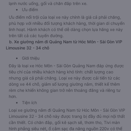
lạnh nước uống, gối và chăn đắp trên xe.
Ưu điểm
Ưu điểm nổi trội của loại xe này chính là giá cả phải chăng,
phù hợp với nhiều đối tượng khách hàng, thời gian di chuyển
linh hoạt. Hành khách có thể dễ dàng chọn lựa hãng xe này
trên tất cả các tuyến đường.
b. Xe giường nằm đi Quảng Nam từ Hóc Môn - Sài Gòn VIP
Limousine 32 - 34 chỗ
Giới thiệu
Đây là loại xe Hóc Môn - Sài Gòn Quảng Nam đáp ứng được
tiêu chí của nhiều khách hàng khó tính: chất lượng cao
nhưng giá cả phải chăng. Loại xe này được cải tiến từ các
dòng xe 44 chỗ, giảm số lượng giường nằm, thiết kế thêm
rèm che khiến không gian trở nên thoáng đãng và riêng tư
hơn.
Tiện ích
Loại xe giường nằm đi Quảng Nam từ Hóc Môn - Sài Gòn VIP
Limousine 32 - 34 chỗ này được trang bị đầy đủ mọi nội thất
cần thiết. Có chăn đắp, gối kê sạch sẽ, thơm tho, Tivi màn
hình phẳng siêu nét, ổ cắm sạc đa năng nguồn 220v có thể