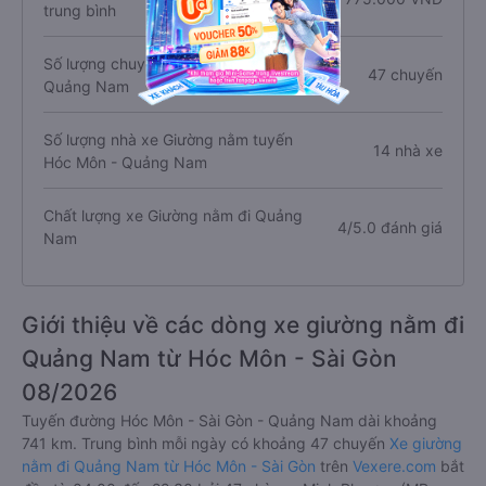
trung bình
Số lượng chuyến xe Giường nằm đi
47 chuyến
Quảng Nam
Số lượng nhà xe Giường nằm tuyến
14 nhà xe
Hóc Môn - Quảng Nam
Chất lượng xe Giường nằm đi Quảng
4/5.0 đánh giá
Nam
Giới thiệu về các dòng xe giường nằm đi
Quảng Nam từ Hóc Môn - Sài Gòn
08/2026
Tuyến đường Hóc Môn - Sài Gòn - Quảng Nam dài khoảng
741 km. Trung bình mỗi ngày có khoảng 47 chuyến
Xe giường
nằm đi Quảng Nam từ Hóc Môn - Sài Gòn
trên
Vexere.com
bắt