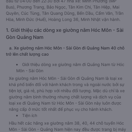
đầu từ 04:00 đến 22:30 bởi 47 nhà xe: Minh Phương (MP
Bus), Phương Trang, Bảo Ngọc, Tân Kim Chi, Tân Hiệp, Mai
Quyên, Cúc Tùng, Tân Quang Dũng, Bến Dầu, Cẩm Vân, Trần
Hòa, Minh Đức (Huế), Hoàng Long 36, Minh Nhật vận hành.
1. Giới thiệu các dòng xe giường nằm Hóc Môn - Sài
Gòn Quảng Nam
a. Xe giường nằm Hóc Môn - Sài Gòn đi Quảng Nam 40 chỗ
trở lên chất lượng cao
Giới thiệu dòng xe giường nằm đi Quảng Nam từ Hóc
Môn - Sài Gòn
Xe giường nằm Hóc Môn - Sài Gòn đi Quảng Nam là loại xe
khá phổ biến đối với hành khách trong và ngoài nước bởi sự
tiện lợi, giá rẻ, phù hợp với nhiều đối tượng. Mặc dù chỉ là xe
giường nằm bình thường nhưng chất lượng và dịch vụ của
loại xe đi Quảng Nam từ Hóc Môn - Sài Gòn này luôn được
nâng cấp ở mức tốt nhất để phục vụ cho hành khách.
Tiện ích
Hầu hết các hãng xe giường nằm 38, 40, 44 chỗ tuyến Hóc
Môn - Sài Gòn - Quảng Nam hiện nay đều được trang bị máy