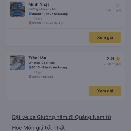
star_rate
Minh Nhật
Giường nằm 40 chỗ
(0 đánh giá)
08:00 • Bến xe An Sương
19 giờ
03:00 • Bến xe Đại Lộc
Xem giá
star_rate
Trần Hòa
2.9
Limosine 24 phòng
(20 đánh giá)
10:10 • Bến Xe An Sương
14 giờ
00:10 • Đại Lộc
Xem giá
Đặt vé xe Giường nằm đi Quảng Nam từ
Hóc Môn giá tốt nhất