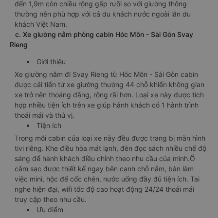
đến 1,9m còn chiều rộng gấp rưỡi so với giường thông
thường nên phù hợp với cả du khách nước ngoài lẫn du
khách Việt Nam.
c. Xe giường nằm phòng cabin Hóc Môn - Sài Gòn Svay
Rieng
Giới thiệu
Xe giường nằm đi Svay Rieng từ Hóc Môn - Sài Gòn cabin
được cải tiến từ xe giường thường 44 chỗ khiến không gian
xe trở nên thoáng đãng, rộng rãi hơn. Loại xe này được tích
hợp nhiều tiện ích trên xe giúp hành khách có 1 hành trình
thoải mái và thú vị.
Tiện ích
Trong mỗi cabin của loại xe này đều được trang bị màn hình
tivi riêng. Khe điều hòa mát lạnh, đèn đọc sách nhiều chế độ
sáng để hành khách điều chỉnh theo nhu cầu của mình.Ổ
cắm sạc được thiết kế ngay bên cạnh chỗ nằm, bàn làm
việc mini, hộc để cốc chén, nước uống đầy đủ tiện ích. Tai
nghe hiện đại, wifi tốc độ cao hoạt động 24/24 thoải mái
truy cập theo nhu cầu.
Ưu điểm