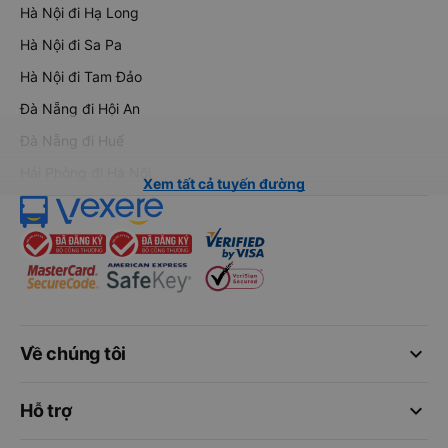
Hà Nội đi Hạ Long
Hà Nội đi Sa Pa
Hà Nội đi Tam Đảo
Đà Nẵng đi Hội An
Đà Nẵng đi Huế
Hải Phòng đi Hà Nội
Xem tất cả tuyến đường
keyboard_arrow_down
Về chúng tôi
keyboard_arrow_down
Hỗ trợ