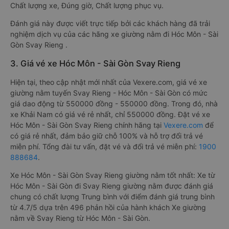
Chất lượng xe, Đúng giờ, Chất lượng phục vụ.
Đánh giá này được viết trực tiếp bởi các khách hàng đã trải
nghiệm dịch vụ của các hãng xe giường nằm đi Hóc Môn - Sài
Gòn Svay Rieng .
3. Giá vé xe Hóc Môn - Sài Gòn Svay Rieng
Hiện tại, theo cập nhật mới nhất của Vexere.com, giá vé xe
giường nằm tuyến Svay Rieng - Hóc Môn - Sài Gòn có mức
giá dao động từ 550000 đồng - 550000 đồng. Trong đó, nhà
xe Khải Nam có giá vé rẻ nhất, chỉ 550000 đồng. Đặt vé xe
Hóc Môn - Sài Gòn Svay Rieng chính hãng tại
Vexere.com
để
có giá rẻ nhất, đảm bảo giữ chỗ 100% và hỗ trợ đổi trả vé
miễn phí. Tổng đài tư vấn, đặt vé và đổi trả vé miễn phí:
1900
888684
.
Xe Hóc Môn - Sài Gòn Svay Rieng giường nằm tốt nhất: Xe từ
Hóc Môn - Sài Gòn đi Svay Rieng giường nằm được đánh giá
chung có chất lượng Trung bình với điểm đánh giá trung bình
từ 4.7/5 dựa trên 496 phản hồi của hành khách Xe giường
nằm về Svay Rieng từ Hóc Môn - Sài Gòn.