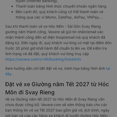
tuyến (Internet Banking).
Thanh toán bằng hình thức chuyển khoản ngân hàng.
Bên cạnh đó, quý khách cũng có thể thanh toán vé
thông qua các ví Momo, ZaloPay, AirPay, VNPay,…
Sau khi thanh toán vé xe Hóc Môn - Sài Gòn Svay Rieng
giường nằm thành công, Vexere sẽ gửi tin nhắn/email xác
nhận thành công đến số điện thoại/email mà quý khách đã
đăng ký. Đến ngày đi, quý khách vui lòng có mặt tại điểm đón
trước 30 phút giờ khởi hành để chuẩn bị lên xe. Để kiểm tra
tình trạng vé đã đặt, quý khách vui lòng truy cập
https://vexere.com/vi-VN/booking/ticketinfo
Xem hướng dẫn chi tiết đặt vé xe, minh họa bằng hình ảnh
tại
đây
.
Đặt vé xe Giường nằm Tết 2027 từ Hóc
Môn đi Svay Rieng
Vé xe Giường nằm tết 2027 từ Hóc Môn đi Svay Rieng vẫn
chưa được công bố. Vexere.com sẽ sớm thông báo cho các
bạn thông tin vé xe Tết 2027 bao gồm giá vé, lịch trình, ngày
giờ bán vé của các hãng xe khách đi tuyến đường Hóc Môn -