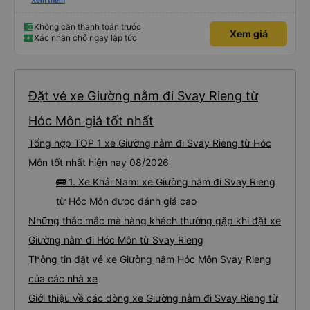
hiểm, nước, khăn giấy ướt, túi đựng giày, máy lạnh, sự hỗ trợ tại biên giới để
Xem thêm
tôi thậm chí không phải điền bất kỳ mẫu đơn nào. Không vội vã, không xếp
hàng, không đám đông, không ồn ào - cách di chuyển thực sự dễ chịu. Xe
buýt rộng rãi, sạch sẽ và chỉ còn một nửa chỗ. Tôi chắc chắn sẽ chuyển từ
Không cần thanh toán trước
Xem giá
máy bay ✈️ sang xe buýt giường nằm 🚌 ngay bây giờ. Tuyệt vời, không căng
Xác nhận chỗ ngay lập tức
thẳng và an toàn. Bữa sáng của tôi; thịt bò mỏng chiên 🥩 đậu xanh &amp;
trứng chiên 🍳 Tôi đã bỏ qua cơm 🌾 Thêm cà phê đen với đá 🧊 không
đường. Tôi ước bạn ở đây.
Đặt vé xe Giường nằm đi Svay Rieng từ
Hóc Môn giá tốt nhất
Tổng hợp TOP 1 xe Giường nằm đi Svay Rieng từ Hóc
Môn tốt nhất hiện nay 08/2026
🚌 1. Xe Khải Nam: xe Giường nằm đi Svay Rieng
từ Hóc Môn được đánh giá cao
Những thắc mắc mà hàng khách thường gặp khi đặt xe
Giường nằm đi Hóc Môn từ Svay Rieng
Thông tin đặt vé xe Giường nằm Hóc Môn Svay Rieng
của các nhà xe
Giới thiệu về các dòng xe Giường nằm đi Svay Rieng từ