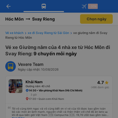
arrow_back
Tải app Vexere ngay!
Tải app Vexere
-30k
Mở app
Mở app
Nhận ưu đãi thành viên độc
-30k/ghế khi đặt vé máy bay qua
quyền
app
Hóc Môn
Svay Rieng
Chọn ngày
Vé xe khách
xe đi Svay Rieng từ Sài Gòn
xe giường nằm đi Svay
Rieng từ Hóc Môn
Vé xe Giường nằm của 4 nhà xe từ Hóc Môn đi
Svay Rieng
: 9 chuyến mỗi ngày
Vexere Team
Ngày cập nhật: 10/08/2026
Khải Nam
4.7
Giường nằm 40 chỗ
(496 đánh giá)
14:30 • Văn phòng Khải Nam (Hồ Chí Minh)
3 giờ
17:30 • Quán cơm Khải Nam
Tôi vô cùng kinh ngạc và vô cùng biết ơn vì vé của tôi được bao gồm toàn
bộ các món ăn lành mạnh, nguyên chất và thân thiện với chế độ ăn keto 🎫
khi đi qua biên giới Việt Nam 🇻🇳 Campuchia 🇰🇭. 19,76 USD bao gồm bảo