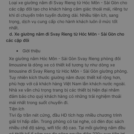
Loại xe giường nằm đi Svay Rieng từ Hóc Môn - Sài Gòn cho
các cặp đôi tạo cho khách hàng cảm giác thoải mái, riêng tư
khi di chuyển trên tuyến đường dài. Nhiều tiện ích, sang
trọng, dịch vụ cung cấp cho hành khách luôn ở mức tốt
nhất.
d. Xe giường nằm đi Svay Rieng từ Hóc Môn - Sài Gòn cho
các cặp đôi
Giới thiệu
Xe giường nằm Hóc Môn - Sài Gòn Svay Rieng phòng đôi
limousine là dòng xe có thiết kế tương tự như dòng xe
limousine đi Svay Rieng từ Hóc Môn - Sài Gòn giường phòng.
Tuy nhiên kích thước giường nằm được thiết kế rộng hơn,
phù hợp với cả khách hàng Việt Nam lẫn khách nước ngoài.
Nhà xe vẫn chú trọng trang bị các thiết bị hiện đại nhằm
đảm bảo cho quý khách hàng có những trải nghiệm thoải
mái nhất trong suốt chuyến đi.
Tiện ích
Tivi ốp trần nét cứng, đầu HD tích hợp nhiều chương trình
giải trí hấp dẫn. Trong phòng có tai nghe, có đèn đọc sách
nhiều chế độ sáng, wifi tốc độ cao. Tại mỗi giường nằm đều
có thiết kế ổ cắm sạc đa năng nguồn điện 220v cực tiện lợi.