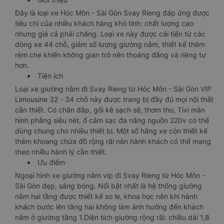
Đây là loại xe Hóc Môn - Sài Gòn Svay Rieng đáp ứng được
tiêu chí của nhiều khách hàng khó tính: chất lượng cao
nhưng giá cả phải chăng. Loại xe này được cải tiến từ các
dòng xe 44 chỗ, giảm số lượng giường nằm, thiết kế thêm
rèm che khiến không gian trở nên thoáng đãng và riêng tư
hơn.
Tiện ích
Loại xe giường nằm đi Svay Rieng từ Hóc Môn - Sài Gòn VIP
Limousine 32 - 34 chỗ này được trang bị đầy đủ mọi nội thất
cần thiết. Có chăn đắp, gối kê sạch sẽ, thơm tho, Tivi màn
hình phẳng siêu nét, ổ cắm sạc đa năng nguồn 220v có thể
dùng chung cho nhiều thiết bị. Một số hãng xe còn thiết kế
thêm khoang chứa đồ rộng rãi nên hành khách có thể mang
theo nhiều hành lý cần thiết.
Ưu điểm
Ngoại hình xe giường nằm vip đi Svay Rieng từ Hóc Môn -
Sài Gòn đẹp, sáng bóng. Nổi bật nhất là hệ thống giường
nằm hai tầng được thiết kế so le, khoa học nên khi hành
khách bước lên tầng hai không làm ảnh hưởng đến khách
nằm ở giường tầng 1.Diện tích giường rộng rãi: chiều dài 1,8