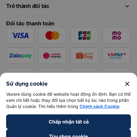
keyboard_arrow_down
Trở thành đối tác
Đối tác thanh toán
close
Sử dụng cookie
Vexere dùng cookie để website hoạt động ổn định. Bạn có thể
xem chi tiết hoặc thay đổi lựa chọn bất kỳ lúc nào trong phần
Quản lý cookie. Tìm hiểu thêm trong
Chính sách Cookie
.
Chấp nhận tất cả
Tùy chọn cookie