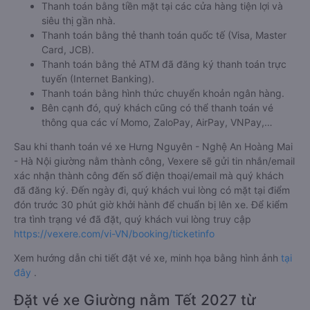
Thanh toán bằng tiền mặt tại các cửa hàng tiện lợi và
siêu thị gần nhà.
Thanh toán bằng thẻ thanh toán quốc tế (Visa, Master
Card, JCB).
Thanh toán bằng thẻ ATM đã đăng ký thanh toán trực
tuyến (Internet Banking).
Thanh toán bằng hình thức chuyển khoản ngân hàng.
Bên cạnh đó, quý khách cũng có thể thanh toán vé
thông qua các ví Momo, ZaloPay, AirPay, VNPay,…
Sau khi thanh toán vé xe Hưng Nguyên - Nghệ An Hoàng Mai
- Hà Nội giường nằm thành công, Vexere sẽ gửi tin nhắn/email
xác nhận thành công đến số điện thoại/email mà quý khách
đã đăng ký. Đến ngày đi, quý khách vui lòng có mặt tại điểm
đón trước 30 phút giờ khởi hành để chuẩn bị lên xe. Để kiểm
tra tình trạng vé đã đặt, quý khách vui lòng truy cập
https://vexere.com/vi-VN/booking/ticketinfo
Xem hướng dẫn chi tiết đặt vé xe, minh họa bằng hình ảnh
tại
đây
.
Đặt vé xe Giường nằm Tết 2027 từ