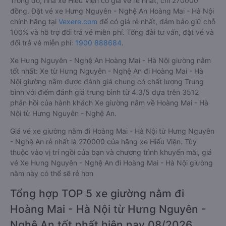
Trong đó, nhà xe Hiếu Viện có giá vé rẻ nhất, chỉ 270000
đồng. Đặt vé xe Hưng Nguyên - Nghệ An Hoàng Mai - Hà Nội
chính hãng tại
Vexere.com
để có giá rẻ nhất, đảm bảo giữ chỗ
100% và hỗ trợ đổi trả vé miễn phí. Tổng đài tư vấn, đặt vé và
đổi trả vé miễn phí:
1900 888684
.
Xe Hưng Nguyên - Nghệ An Hoàng Mai - Hà Nội giường nằm
tốt nhất: Xe từ Hưng Nguyên - Nghệ An đi Hoàng Mai - Hà
Nội giường nằm được đánh giá chung có chất lượng Trung
bình với điểm đánh giá trung bình từ 4.3/5 dựa trên 3512
phản hồi của hành khách Xe giường nằm về Hoàng Mai - Hà
Nội từ Hưng Nguyên - Nghệ An.
Giá vé xe giường nằm đi Hoàng Mai - Hà Nội từ Hưng Nguyên
- Nghệ An rẻ nhất là 270000 của hãng xe Hiếu Viện. Tùy
thuộc vào vị trí ngồi của bạn và chương trình khuyến mãi, giá
vé Xe Hưng Nguyên - Nghệ An đi Hoàng Mai - Hà Nội giường
nằm này có thể sẽ rẻ hơn
Tổng hợp TOP 5 xe giường nằm đi
Hoàng Mai - Hà Nội từ Hưng Nguyên -
Nghệ An tốt nhất hiện nay 08/2026