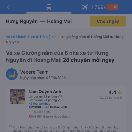
arrow_back
Tải app Vexere ngay!
Tải app Vexere
1.799
k
-30k
Mở app
Mở app
Nhận ưu đãi thành viên độc
-30k/ghế khi đặt vé máy bay qua
quyền
app
Hưng Nguyên
Hoàng Mai
Chọn ngày
Vé xe khách
xe đi Hà Nội từ
xe giường nằm đi Hoàng Mai từ Hưng
Nguyên
Vé xe Giường nằm của 8 nhà xe từ Hưng
Nguyên đi Hoàng Mai
: 28 chuyến mỗi ngày
Vexere Team
Ngày cập nhật: 08/08/2026
Nam Quỳnh Anh
4.4
Limousine 22 phòng VIP
(2223 đánh giá)
Limousine 24 phòng VIP
+3 loại xe khác
23:00 • Bến Xe Bắc Vinh
5 giờ 55 phút
04:55 • Bến xe Nước Ngầm
Quy trình phục vụ của nhà xe rất tốt, gần như rất ít chỗ cần cải thiện. Tuy
nhiên nếu nhà xe đổi bên sản xuất khăn giấy thì sẽ hay hơn, khăn giấy có