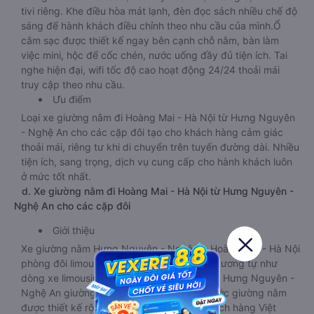
tivi riêng. Khe điều hòa mát lạnh, đèn đọc sách nhiều chế độ
sáng để hành khách điều chỉnh theo nhu cầu của mình.Ổ
cắm sạc được thiết kế ngay bên cạnh chỗ nằm, bàn làm
việc mini, hộc để cốc chén, nước uống đầy đủ tiện ích. Tai
nghe hiện đại, wifi tốc độ cao hoạt động 24/24 thoải mái
truy cập theo nhu cầu.
Ưu điểm
Loại xe giường nằm đi Hoàng Mai - Hà Nội từ Hưng Nguyên
- Nghệ An cho các cặp đôi tạo cho khách hàng cảm giác
thoải mái, riêng tư khi di chuyển trên tuyến đường dài. Nhiều
tiện ích, sang trọng, dịch vụ cung cấp cho hành khách luôn
ở mức tốt nhất.
d. Xe giường nằm đi Hoàng Mai - Hà Nội từ Hưng Nguyên -
Nghệ An cho các cặp đôi
Giới thiệu
Xe giường nằm Hưng Nguyên - Nghệ An Hoàng Mai - Hà Nội
phòng đôi limousine là dòng xe có thiết kế tương tự như
dòng xe limousine đi Hoàng Mai - Hà Nội từ Hưng Nguyên -
Nghệ An giường phòng. Tuy nhiên kích thước giường nằm
được thiết kế rộng hơn, phù hợp với cả khách hàng Việt