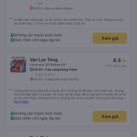
7 giờ
06:01 • Bến xe Nước Ngầm
xe đến đón đúng giờ, lơ xe, nhân viên nhiệt tình. Trên xe mát, không bị mùi,
xe đi dễ chịu, có nvs và ổ sạc điện thoại. Quá ok
Không cần thanh toán trước
Xem giá
Xác nhận chỗ ngay lập tức
Vạn Lục Tùng
4.5
Limousine 34 Giường VIP
(573 đánh giá)
00:45 • Cây xăng Hưng Thịnh
4 giờ 45 phút
05:30 • Công viên Trần Thủ Độ
Chúng tôi hơi lo lắng về chuyến đi vì chúng tôi đã đọc các nhận xét, nhưng
mọi thứ đều diễn ra tuyệt vời. Các tài xế thay đổi trong suốt chuyến đi và lái
xe rất cẩn thận. Đường đi êm ả, không hề rung chuyển. Chúng tôi đã dừng
đủ số lần để đi vệ sinh và dừng lại để ăn tối. Nhìn chung, ghế ngồi có thể hơi
Xem thêm
ngắn đối với những người cao trên 180 cm nhưng đó không phải là vấn đề
lớn. Chúng tôi rất thích chuyến đi.
Không cần thanh toán trước
Xem giá
Xác nhận chỗ ngay lập tức