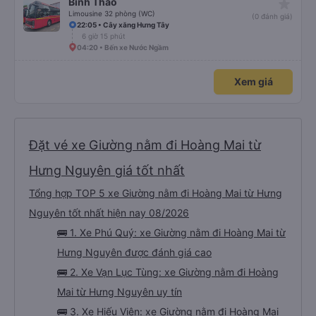
star_rate
Bình Thảo
Limousine 32 phòng (WC)
(0 đánh giá)
22:05 • Cây xăng Hưng Tây
6 giờ 15 phút
04:20 • Bến xe Nước Ngầm
Xem giá
Đặt vé xe Giường nằm đi Hoàng Mai từ
Hưng Nguyên giá tốt nhất
Tổng hợp TOP 5 xe Giường nằm đi Hoàng Mai từ Hưng
Nguyên tốt nhất hiện nay 08/2026
🚌 1. Xe Phú Quý: xe Giường nằm đi Hoàng Mai từ
Hưng Nguyên được đánh giá cao
🚌 2. Xe Vạn Lục Tùng: xe Giường nằm đi Hoàng
Mai từ Hưng Nguyên uy tín
🚌 3. Xe Hiếu Viện: xe Giường nằm đi Hoàng Mai