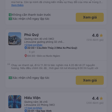
mùi hơi lạ. Còn lại mình đã chứng kiến nhiều sự thay đổi của nhà xe trong 2
tháng vừa rồi: tài xế và phụ xe ngày càng thân thiện, quy trình phục vụ rõ
Xem thêm
ràng và phục vụ nhanh chóng, đã giải quyết điểm nghẽn trung chuyển ở Hà
Nội khi đã phân vùng từng xe
Không cần thanh toán trước
Xem giá
Xác nhận chỗ ngay lập tức
Phú Quý
4.6
Giường nằm 40 chỗ (WC)
(516 đánh giá)
Limousine giường phòng 32 chỗ (WC)
+2 loại xe khác
22:30 • Cầu Bến Thủy 2 (Nhà Xe Phú Quý)
6 giờ
04:30 • Bến xe Nước Ngầm
Chạy xe nhanh qá, đi từ 11.30 từ bắc nghèn mà 4.20 đã tới 27 nguyễn
hoàng. Nếu điều chỉnh tốc độ , thời gian tới nơi khoảng 6:00 thì tuyệt vời
Xác nhận chỗ ngay lập tức
Xem giá
Hiếu Viện
4.4
Giường nằm 36 chỗ
(200 đánh giá)
Limousine 22 Phòng (WC)
+1 loại xe khác
23:01 • Đại học Vinh