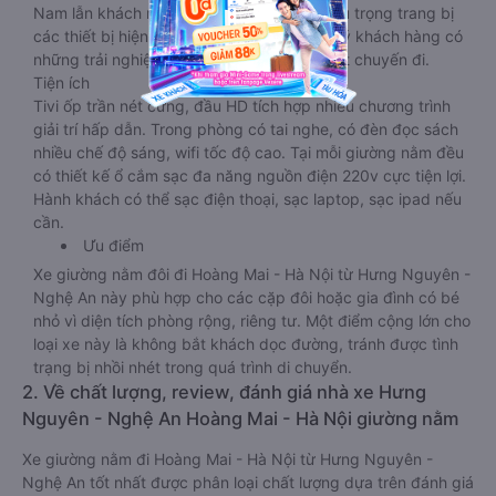
Nam lẫn khách nước ngoài. Nhà xe vẫn chú trọng trang bị
các thiết bị hiện đại nhằm đảm bảo cho quý khách hàng có
những trải nghiệm thoải mái nhất trong suốt chuyến đi.
Tiện ích
Tivi ốp trần nét cứng, đầu HD tích hợp nhiều chương trình
giải trí hấp dẫn. Trong phòng có tai nghe, có đèn đọc sách
nhiều chế độ sáng, wifi tốc độ cao. Tại mỗi giường nằm đều
có thiết kế ổ cắm sạc đa năng nguồn điện 220v cực tiện lợi.
Hành khách có thể sạc điện thoại, sạc laptop, sạc ipad nếu
cần.
Ưu điểm
Xe giường nằm đôi đi Hoàng Mai - Hà Nội từ Hưng Nguyên -
Nghệ An này phù hợp cho các cặp đôi hoặc gia đình có bé
nhỏ vì diện tích phòng rộng, riêng tư. Một điểm cộng lớn cho
loại xe này là không bắt khách dọc đường, tránh được tình
trạng bị nhồi nhét trong quá trình di chuyển.
2. Về chất lượng, review, đánh giá nhà xe Hưng
Nguyên - Nghệ An Hoàng Mai - Hà Nội giường nằm
Xe giường nằm đi Hoàng Mai - Hà Nội từ Hưng Nguyên -
Nghệ An tốt nhất được phân loại chất lượng dựa trên đánh giá