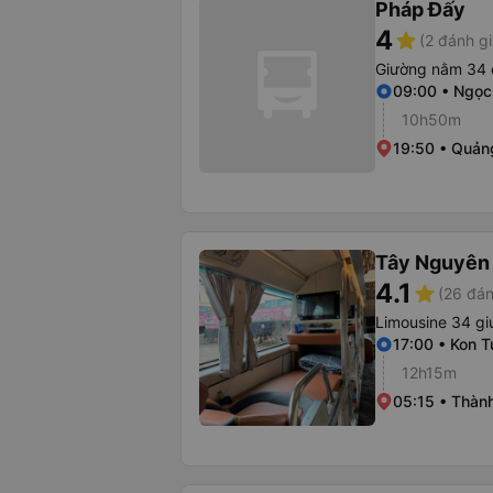
Pháp Đấy
4
star
(2 đánh gi
Giường nằm 34 
09:00 • Ngọc
10h50m
19:50 • Quản
Tây Nguyên 
4.1
star
(26 đán
Limousine 34 g
17:00 • Kon T
12h15m
05:15 • Thành