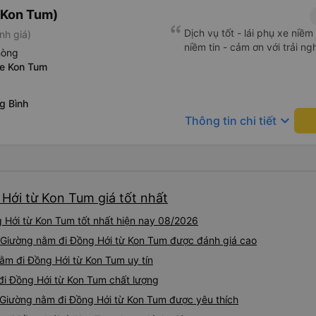
(Kon Tum)
Dịch vụ tốt - lái phụ xe niề
nh giá)
niềm tin - cảm ơn với trải n
hòng
xe Kon Tum
g Bình
keyboard_arrow_down
Thông tin chi tiết
Hới từ Kon Tum giá tốt nhất
Hới từ Kon Tum tốt nhất hiện nay 08/2026
e Giường nằm đi Đồng Hới từ Kon Tum được đánh giá cao
ằm đi Đồng Hới từ Kon Tum uy tín
 đi Đồng Hới từ Kon Tum chất lượng
e Giường nằm đi Đồng Hới từ Kon Tum được yêu thích