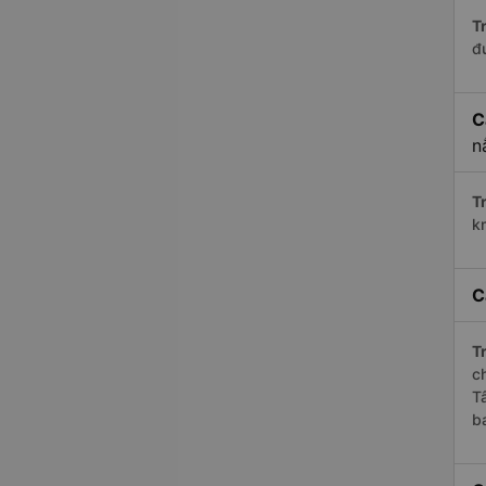
Tr
đ
C
n
Tr
k
C
Tr
c
T
b