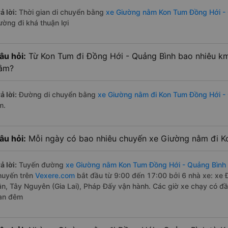
ả lời:
Thời gian di chuyển bằng
xe Giường nằm Kon Tum Đồng Hới -
ường đi khá thuận lợi
âu hỏi:
Từ Kon Tum đi Đồng Hới - Quảng Bình bao nhiêu k
ằm?
ả lời:
Đường di chuyển bằng
xe Giường nằm đi Kon Tum Đồng Hới -
m.
âu hỏi:
Mỗi ngày có bao nhiêu chuyến xe Giường nằm đi K
ả lời:
Tuyến đường
xe Giường nằm Kon Tum Đồng Hới - Quảng Bình
huyến trên
Vexere.com
bắt đầu từ 9:00 đến 17:00 bởi 6 nhà xe: xe
ân, Tây Nguyên (Gia Lai), Pháp Đấy vận hành. Các giờ xe chạy có đầy
an đêm