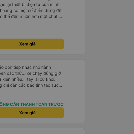
c lại thiết bị điện tử của mình
thoảng có một số điểm dừng để
có thể đến muộn hơn một chút so
 hiểu và nói được một chút tiếng
Xem giá
áo đón tiếp nhắc nhở hành
bến các thứ... xe chạy đúng giờ
iến nhiều... tay lái cừ khôi...
g chỉ cần các bác tỉnh táo sức
 Tiện nghi rất sạch
 xíu là ngủ được, dễ ngủ... mà
hưng không biết người khác sao
ÔNG CẦN THANH TOÁN TRƯỚC
e tiếng máy chạy lâu. Thích
Xem giá
nhu cầu từ tphcm (bến xe miền
é!