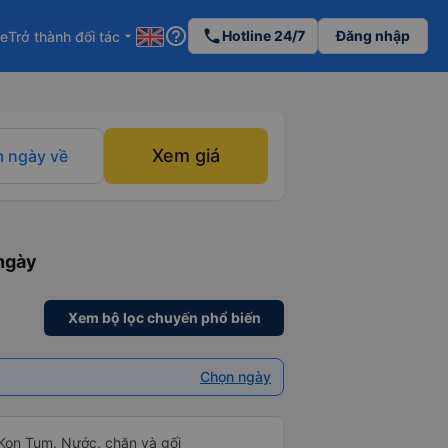
help_outline
phone
Hotline 24/7
Đăng nhập
re
Trở thành đối tác
arrow_drop_down
Xem giá
 ngày về
 ngày
Xem bộ lọc chuyến phổ biến
Chọn ngày
 Kon Tum. Nước, chăn và gối