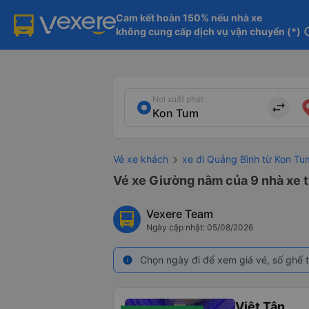
Cam kết hoàn 150% nếu nhà xe

không cung cấp dịch vụ vận chuyển (*)
in
Nơi xuất phát
import_export
Vé xe khách
xe đi Quảng Bình từ Kon Tu
Vé xe Giường nằm của 9 nhà xe t
Vexere Team
Ngày cập nhật: 05/08/2026
Chọn ngày đi để xem giá vé, số ghế t
info
Việt Tân