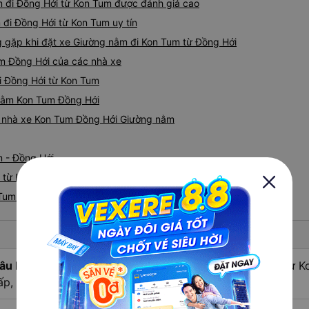
m đi Đồng Hới từ Kon Tum được đánh giá cao
 đi Đồng Hới từ Kon Tum uy tín
gặp khi đặt xe Giường nằm đi Kon Tum từ Đồng Hới
m Đồng Hới của các nhà xe
i Đồng Hới từ Kon Tum
 nằm Kon Tum Đồng Hới
iá nhà xe Kon Tum Đồng Hới Giường nằm
m - Đồng Hới
 từ Kon Tum nhanh và uy tín nhất
Tum đi Đồng Hới
âu hỏi:
Nhà xe Giường nằm đi Đồng Hới - Quảng Bình từ K
ấp, chất lượng tốt nhất?