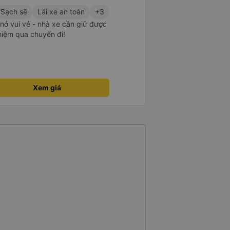
Sạch sẽ
Lái xe an toàn
+3
m nở vui vẻ - nhà xe cần giữ được
ghiệm qua chuyến đi!
Xem giá