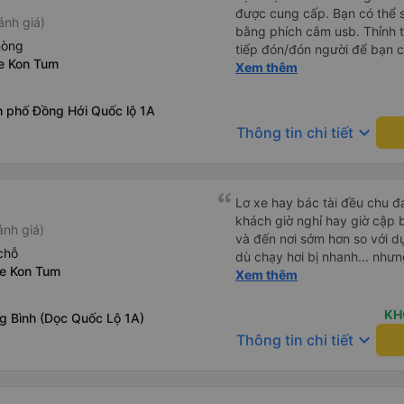
được cung cấp. Bạn có thể sạ
ánh giá)
bằng phích cắm usb. Thỉnh 
hòng
tiếp đón/đón người để bạn 
xe Kon Tum
với mô tả. (Lưu ý: chúng tôi
Xem thêm
Việt)
h phố Đồng Hới Quốc lộ 1A
keyboard_arrow_down
Thông tin chi tiết
Lơ xe hay bác tài đều chu đ
khách giờ nghỉ hay giờ cập 
ánh giá)
và đến nơi sớm hơn so với dự k
chỗ
dù chạy hơi bị nhanh... nhưn
xe Kon Tum
khoẻ đầy đủ và tay lái cứng cáp là được.
Xem thêm
sẽ và thơm tho, lên phát nằm
động cơ xe chạy không ồn n
KH
g Bình (Dọc Quốc Lộ 1A)
nhưng mình hơi bị ù tai khi ngh
keyboard_arrow_down
Thông tin chi tiết
hợp và tiện nghi cho ai có 
đông) lên Măng Đen chơi nh