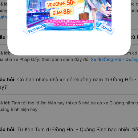
ả lời:
Nhà xe Giường nằm đi Kon Tum Đồng Hới - Quảng Bình được đán
hững nhà xe Đức Thành (Kon Tum), Phượng Thu, Việt Tân. Xem dan
uảng Bình
âu hỏi:
Hãng Xe Giường nằm đi Đồng Hới - Quảng Bình từ K
ả lời:
Hãng xe Giường nằm đi Đồng Hới - Quảng Bình từ Kon Tum có 
ủa nhà xe Pháp Đấy. Xem danh sách đầy đủ:
Xe đi Đồng Hới - Quản
âu hỏi:
Có bao nhiêu nhà xe có Giường nằm đi Đồng Hới - 
ay?
ả lời:
Tính tới thời điểm hiện nay thì có 6 nhà xe có xe Giường nằm 
uảng Bình hiện nay
âu hỏi:
Từ Kon Tum đi Đồng Hới - Quảng Bình bao nhiêu t