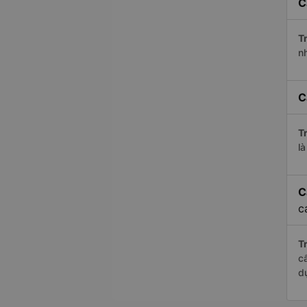
C
Tr
n
C
Tr
l
C
c
Tr
c
d