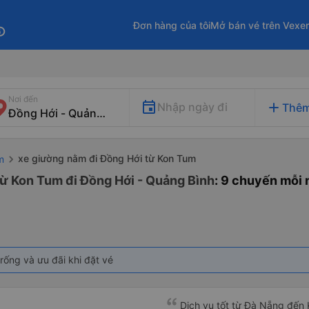
Đơn hàng của tôi
Mở bán vé trên Vexe
fo
Nơi đến
add
Nhập ngày đi
Thêm
xe giường nằm đi Đồng Hới từ Kon Tum
m
ừ Kon Tum đi Đồng Hới - Quảng Bình
: 9 chuyến mỗi
rống và ưu đãi khi đặt vé
Dịch vụ tốt từ Đà Nẵng đến