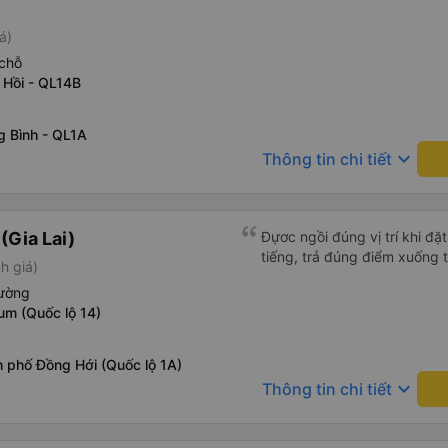
á)
chỗ
 Hồi - QL14B
g Bình - QL1A
keyboard_arrow_down
Thông tin chi tiết
(Gia Lai)
Đựơc ngồi đúng vị trí khi đặ
tiếng, trả đúng điểm xuống 
h giá)
iường
um (Quốc lộ 14)
 phố Đồng Hới (Quốc lộ 1A)
keyboard_arrow_down
Thông tin chi tiết