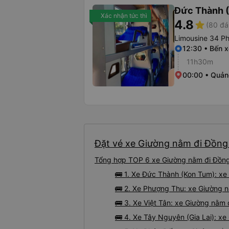
Đức Thành 
Xác nhận tức thì
4.8
star
(80 đá
Limousine 34 P
12:30 • Bến 
11h30m
00:00 • Quản
Đặt vé xe Giường nằm đi Đồng 
Tổng hợp TOP 6 xe Giường nằm đi Đồng 
🚌 1. Xe Đức Thành (Kon Tum): x
🚌 2. Xe Phượng Thu: xe Giường n
🚌 3. Xe Việt Tân: xe Giường nằm
🚌 4. Xe Tây Nguyên (Gia Lai): x