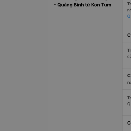
Tr
- Quảng Bình từ Kon Tum
n
Q
C
Tr
c
C
n
Tr
Q
C