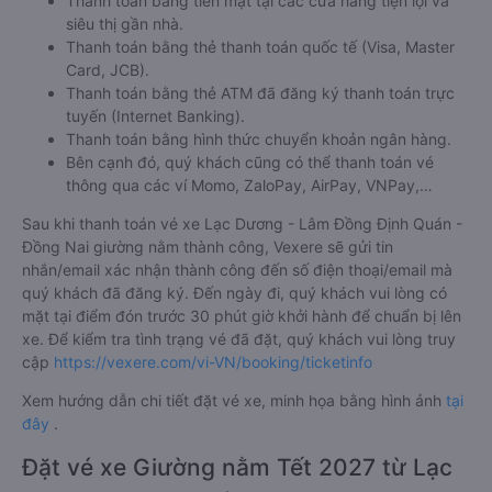
Thanh toán bằng tiền mặt tại các cửa hàng tiện lợi và
siêu thị gần nhà.
Thanh toán bằng thẻ thanh toán quốc tế (Visa, Master
Card, JCB).
Thanh toán bằng thẻ ATM đã đăng ký thanh toán trực
tuyến (Internet Banking).
Thanh toán bằng hình thức chuyển khoản ngân hàng.
Bên cạnh đó, quý khách cũng có thể thanh toán vé
thông qua các ví Momo, ZaloPay, AirPay, VNPay,…
Sau khi thanh toán vé xe Lạc Dương - Lâm Đồng Định Quán -
Đồng Nai giường nằm thành công, Vexere sẽ gửi tin
nhắn/email xác nhận thành công đến số điện thoại/email mà
quý khách đã đăng ký. Đến ngày đi, quý khách vui lòng có
mặt tại điểm đón trước 30 phút giờ khởi hành để chuẩn bị lên
xe. Để kiểm tra tình trạng vé đã đặt, quý khách vui lòng truy
cập
https://vexere.com/vi-VN/booking/ticketinfo
Xem hướng dẫn chi tiết đặt vé xe, minh họa bằng hình ảnh
tại
đây
.
Đặt vé xe Giường nằm Tết 2027 từ Lạc