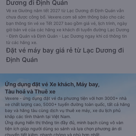
Dương đi Định Quán
Vé xe Giường nằm tết 2027 từ Lạc Dương đi Định Quán vẫn
chưa được công bố. Vexere.com sẽ sớm thông báo cho các
bạn thông tin vé xe Tết 2027 bao gồm giá vé, lịch trình, ngày
giờ bán vé của các hãng xe khách đi tuyến đường Lạc Dương
- Định Quán và Định Quán - Lạc Dương ngay khi có thông tin
từ các hãng xe.
Đặt vé máy bay giá rẻ từ Lạc Dương đi
Định Quán
Ứng dụng đặt vé Xe khách, Máy bay,
Tàu hoả và Thuê xe
Vexere - ứng dụng đặt vé đa phương tiện với hơn 3000+ nhà
xe chất lượng cao, 5000+ tuyến đường toàn quốc, tất cả hãng
bay và hãng tàu cùng dịch vụ thuê xe máy, xe du lịch phủ
khắp các tỉnh thành tại Việt Nam.
Ứng dụng hiển thị thông tin đầy đủ, minh bạch cùng vô vàn
tiện ích giúp người dùng so sánh và lựa chọn phương án di
chuyển tiết kiệm, nhanh chóng và phù hợp nhất.