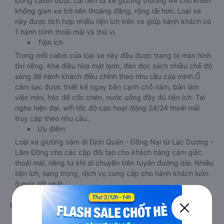
Đồng cabin được cải tiến từ xe giường thường 44 chỗ khiến
không gian xe trở nên thoáng đãng, rộng rãi hơn. Loại xe
này được tích hợp nhiều tiện ích trên xe giúp hành khách có
1 hành trình thoải mái và thú vị.
Tiện ích
Trong mỗi cabin của loại xe này đều được trang bị màn hình
tivi riêng. Khe điều hòa mát lạnh, đèn đọc sách nhiều chế độ
sáng để hành khách điều chỉnh theo nhu cầu của mình.Ổ
cắm sạc được thiết kế ngay bên cạnh chỗ nằm, bàn làm
việc mini, hộc để cốc chén, nước uống đầy đủ tiện ích. Tai
nghe hiện đại, wifi tốc độ cao hoạt động 24/24 thoải mái
truy cập theo nhu cầu.
Ưu điểm
Loại xe giường nằm đi Định Quán - Đồng Nai từ Lạc Dương -
Lâm Đồng cho các cặp đôi tạo cho khách hàng cảm giác
thoải mái, riêng tư khi di chuyển trên tuyến đường dài. Nhiều
tiện ích, sang trọng, dịch vụ cung cấp cho hành khách luôn
ở mức tốt nhất.
d. Xe giường nằm đi Định Quán - Đồng Nai từ Lạc Dương -
Lâm Đồng cho các cặp đôi
Giới thiệu