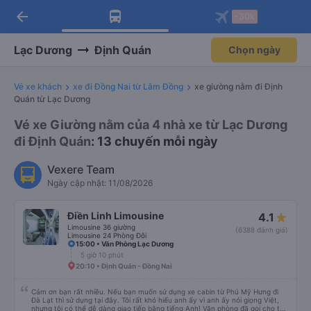
arrow_back
Tải app Vexere ngay!
Tải app Vexere
-30k
Mở app
Mở app
Nhận ưu đãi thành viên độc
-30k/ghế khi đặt vé máy bay qua
quyền
app
Lạc Dương
Định Quán
Chọn ngày
Vé xe khách
xe đi Đồng Nai từ Lâm Đồng
xe giường nằm đi Định
Quán từ Lạc Dương
Vé xe Giường nằm của 4 nhà xe từ Lạc Dương
đi Định Quán
: 13 chuyến mỗi ngày
Vexere Team
Ngày cập nhật: 11/08/2026
Điền Linh Limousine
4.1
Limousine 36 giường
(6388 đánh giá)
Limousine 24 Phòng Đôi
15:00 • Văn Phòng Lạc Dương
5 giờ 10 phút
20:10 • Định Quán - Đồng Nai
Cảm ơn bạn rất nhiều. Nếu bạn muốn sử dụng xe cabin từ Phú Mỹ Hưng đi
Đà Lạt thì sử dụng tại đây. Tôi rất khó hiểu anh ấy vì anh ấy nói giọng Việt,
nhưng tôi có thể dễ dàng giao tiếp bằng tiếng Anh! Văn phòng đã gọi cho tôi