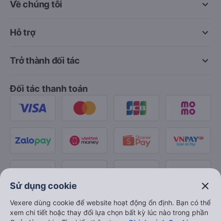
keyboard_arrow_down
Về chúng tôi
keyboard_arrow_down
Hỗ trợ
keyboard_arrow_down
Trở thành đối tác
Đối tác thanh toán
close
Sử dụng cookie
Vexere dùng cookie để website hoạt động ổn định. Bạn có thể
xem chi tiết hoặc thay đổi lựa chọn bất kỳ lúc nào trong phần