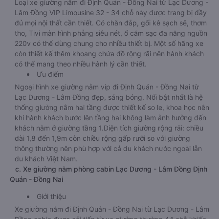
Loại xe giường nằm đi Định Quán - Đồng Nai từ Lạc Dương -
Lâm Đồng VIP Limousine 32 - 34 chỗ này được trang bị đầy
đủ mọi nội thất cần thiết. Có chăn đắp, gối kê sạch sẽ, thơm
tho, Tivi màn hình phẳng siêu nét, ổ cắm sạc đa năng nguồn
220v có thể dùng chung cho nhiều thiết bị. Một số hãng xe
còn thiết kế thêm khoang chứa đồ rộng rãi nên hành khách
có thể mang theo nhiều hành lý cần thiết.
Ưu điểm
Ngoại hình xe giường nằm vip đi Định Quán - Đồng Nai từ
Lạc Dương - Lâm Đồng đẹp, sáng bóng. Nổi bật nhất là hệ
thống giường nằm hai tầng được thiết kế so le, khoa học nên
khi hành khách bước lên tầng hai không làm ảnh hưởng đến
khách nằm ở giường tầng 1.Diện tích giường rộng rãi: chiều
dài 1,8 đến 1,9m còn chiều rộng gấp rưỡi so với giường
thông thường nên phù hợp với cả du khách nước ngoài lẫn
du khách Việt Nam.
c. Xe giường nằm phòng cabin Lạc Dương - Lâm Đồng Định
Quán - Đồng Nai
Giới thiệu
Xe giường nằm đi Định Quán - Đồng Nai từ Lạc Dương - Lâm