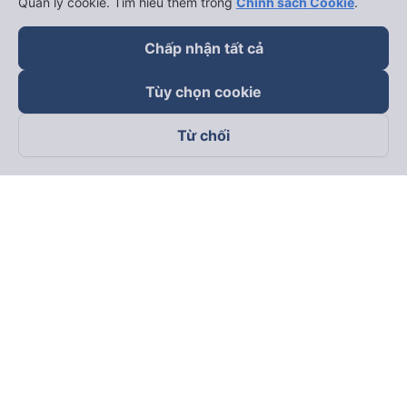
Quản lý cookie. Tìm hiểu thêm trong
Chính sách Cookie
.
Chấp nhận tất cả
Tùy chọn cookie
Từ chối
Theo dõi chúng tôi trên
Facebook
Tiktok
Youtube
Công ty TNHH Thương Mại Dịch Vụ Vexere
Địa chỉ đăng ký kinh doanh: 8C Chữ Đồng Tử, Phường Tân
Sơn Nhất, TP. Hồ Chí Minh, Việt Nam
Địa chỉ
:
Lầu 2, toà nhà H3 Circo Hoàng Diệu, 384 Hoàng Diệu,
Phường Khánh Hội, TP Hồ Chí Minh, Việt Nam
Tầng 3, toà nhà 101 Láng Hạ, 101 Láng Hạ, Phường Láng, TP.
Hà Nội, Việt Nam
Giấy chứng nhận ĐKKD số 0315133726 do Sở KH và ĐT TP.