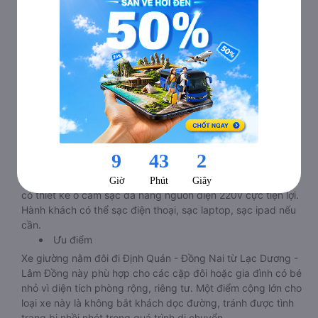
Xe giường nằm Lạc Dương - Lâm Đồng Định Quán - Đồng
Nai phòng đôi limousine là dòng xe có thiết kế tương tự như
dòng xe limousine đi Định Quán - Đồng Nai từ Lạc Dương -
Lâm Đồng giường phòng. Tuy nhiên kích thước giường nằm
được thiết kế rộng hơn, phù hợp với cả khách hàng Việt
Nam lẫn khách nước ngoài. Nhà xe vẫn chú trọng trang bị
các thiết bị hiện đại nhằm đảm bảo cho quý khách hàng có
những trải nghiệm thoải mái nhất trong suốt chuyến đi.
Tiện ích
Tivi ốp trần nét cứng, đầu HD tích hợp nhiều chương trình
giải trí hấp dẫn. Trong phòng có tai nghe, có đèn đọc sách
nhiều chế độ sáng, wifi tốc độ cao. Tại mỗi giường nằm đều
có thiết kế ổ cắm sạc đa năng nguồn điện 220v cực tiện lợi.
Hành khách có thể sạc điện thoại, sạc laptop, sạc ipad nếu
cần.
Ưu điểm
Xe giường nằm đôi đi Định Quán - Đồng Nai từ Lạc Dương -
Lâm Đồng này phù hợp cho các cặp đôi hoặc gia đình có bé
nhỏ vì diện tích phòng rộng, riêng tư. Một điểm cộng lớn cho
loại xe này là không bắt khách dọc đường, tránh được tình
trạng bị nhồi nhét trong quá trình di chuyển.