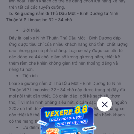
linh hoạt. Hành khách có thể dễ dàng chọn lựa hãng xe này
trên tất cả các tuyến đường.
b. Xe giường nằm đi Thủ Dầu Một - Bình Dương từ Ninh
Thuận VIP Limousine 32 - 34 chỗ
Giới thiệu
Đây là loại xe Ninh Thuận Thủ Dầu Một - Bình Dương đáp
ứng được tiêu chí của nhiều khách hàng khó tính: chất lượng
cao nhưng giá cả phải chăng. Loại xe này được cải tiến từ
các dòng xe 44 chỗ, giảm số lượng giường nằm, thiết kế
thêm rèm che khiến không gian trở nên thoáng đãng và
riêng tư hơn.
Tiện ích
Loại xe giường nằm đi Thủ Dầu Một - Bình Dương từ Ninh
Thuận VIP Limousine 32 - 34 chỗ này được trang bị đầy đủ
mọi nội thất cần thiết. Có chăn đắp, gối kê sạch sẽ, thơm
tho, Tivi màn hình phẳng siêu nét, ổ cắm sạc đa năng nguồn
220v có thể dùng chung cho nhiều thiết bị. Một số hãng xe
còn thiết kế thêm khoang chứa đồ rộng rãi nên hành khách
có thể mang theo nhiều hành lý cần thiết.
Ưu điểm