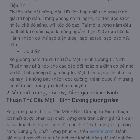
Tiện ích
Tivi ốp trần nét cứng, đầu HD tích hợp nhiều chương trình
giải trí hấp dẫn. Trong phòng có tai nghe, có đèn đọc sách
nhiều chế độ sáng, wifi tốc độ cao. Tại mỗi giường nằm đều
có thiết kế ổ cắm sạc đa năng nguồn điện 220v cực tiện lợi.
Hành khách có thể sạc điện thoại, sạc laptop, sạc ipad nếu
cần.
Ưu điểm
Xe giường nằm đôi đi Thủ Dầu Một - Bình Dương từ Ninh
Thuận này phù hợp cho các cặp đôi hoặc gia đình có bé nhỏ
vì diện tích phòng rộng, riêng tư. Một điểm cộng lớn cho loại
xe này là không bắt khách dọc đường, tránh được tình trạng
bị nhồi nhét trong quá trình di chuyển.
2. Về chất lượng, review, đánh giá nhà xe Ninh
Thuận Thủ Dầu Một - Bình Dương giường nằm
Xe giường nằm đi Thủ Dầu Một - Bình Dương từ Ninh Thuận
tốt nhất được phân loại chất lượng dựa trên đánh giá từ 1 đến
5 của khách hàng với các tiêu chí như: Chất lượng xe giường
nằm, Đúng giờ, Chất lượng phục vụ trên
Vexere.com
. Đánh
giá này được viết trực tiếp bởi các khách hàng đã trải nghiệm