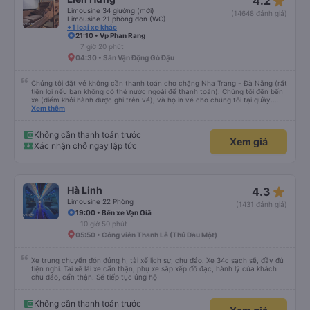
star_rate
4.2
Limousine 34 giường (mới)
(14648 đánh giá)
Limousine 21 phòng đơn (WC)
+1 loại xe khác
21:10 • Vp Phan Rang
7 giờ 20 phút
04:30 • Sân Vận Động Gò Đậu
Chúng tôi đặt vé không cần thanh toán cho chặng Nha Trang - Đà Nẵng (rất
tiện lợi nếu bạn không có thẻ nước ngoài để thanh toán). Chúng tôi đến bến
xe (điểm khởi hành được ghi trên vé), và họ in vé cho chúng tôi tại quầy.
Chúng tôi cũng quyết định mua vé chiều về trực tiếp tại quầy, vì giá vé trên
Xem thêm
ứng dụng cũng giống nhau. Đầu tiên, chúng tôi đi xe buýt nhỏ đến điểm hẹn,
sau đó chuyển sang xe giường nằm. Tôi khuyên bạn nên mang theo áo len
ấm hoặc áo khoác mỏng, vì thỉnh thoảng trời khá lạnh, và chăn mền thì hơi
Không cần thanh toán trước
Xem giá
cũ, nhưng vẫn có sẵn. Cổng USB để sạc điện thoại hoạt động tốt, và có giấy
Xác nhận chỗ ngay lập tức
vệ sinh. Mọi thứ khá sạch sẽ. Chúng tôi trở về từ Đà Nẵng (bến xe Đà Nẵng,
Nhà ga B2, Lối ra 8) trên một loại xe buýt khác với ba hàng ghế ngả. Xe ít
rộng rãi hơn, nhưng vẫn khá thoải mái và tốt hơn nhiều so với một chuyến đi
8-10 tiếng ngồi một chỗ. Chúng tôi cũng dừng lại gần Nha Trang và sau đó
được đưa đến ga bằng xe buýt nhỏ. Họ cũng vận chuyển hàng hóa trong
star_rate
Hà Linh
4.3
suốt chuyến đi, và có thể sẽ có những điểm dừng chân. Tôi khuyên bạn nên
chọn công ty này và đặt chỗ ngồi VIP.
Limousine 22 Phòng
(1431 đánh giá)
19:00 • Bến xe Vạn Giã
10 giờ 50 phút
05:50 • Công viên Thanh Lễ (Thủ Dầu Một)
Xe trung chuyển đón đúng h, tài xế lịch sự, chu đáo. Xe 34c sạch sẽ, đầy đủ
tiện nghi. Tài xế lái xe cẩn thận, phụ xe sắp xếp đồ đạc, hành lý của khách
chu đáo, cẩn thận. Sẽ tiếp tục ủng hộ
Không cần thanh toán trước