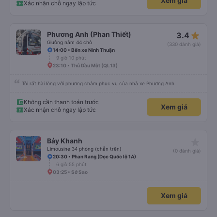
Xem giá
Xác nhận chỗ ngay lập tức
star_rate
Phương Anh (Phan Thiết)
3.4
Giường nằm 44 chỗ
(330 đánh giá)
14:00 • Bến xe Ninh Thuận
9 giờ 10 phút
23:10 • Thủ Dầu Một (QL13)
Tôi rất hài lòng với phương châm phục vụ của nhà xe Phương Anh
Không cần thanh toán trước
Xem giá
Xác nhận chỗ ngay lập tức
star_rate
Bảy Khanh
Limousine 34 phòng (chẵn trên)
(0 đánh giá)
20:30 • Phan Rang (Dọc Quốc lộ 1A)
6 giờ 55 phút
03:25 • Sở Sao
Xem giá