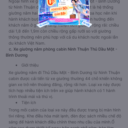
Ngoại hình xe giường nằm vip đi Thủ Dầu Một - Bình Dương
từ Ninh Thuận đẹp, sáng bóng. Nổi bật nhất là hệ thống
giường nằm hai tầng được thiết kế so le, khoa học nên khi
hành khách bước lên tầng hai không làm ảnh hưởng đến
khách nằm ở giường tầng 1.Diện tích giường rộng rãi: chiều
dài 1,8 đến 1,9m còn chiều rộng gấp rưỡi so với giường
thông thường nên phù hợp với cả du khách nước ngoài lẫn
du khách Việt Nam.
c. Xe giường nằm phòng cabin Ninh Thuận Thủ Dầu Một -
Bình Dương
Giới thiệu
Xe giường nằm đi Thủ Dầu Một - Bình Dương từ Ninh Thuận
cabin được cải tiến từ xe giường thường 44 chỗ khiến không
gian xe trở nên thoáng đãng, rộng rãi hơn. Loại xe này được
tích hợp nhiều tiện ích trên xe giúp hành khách có 1 hành
trình thoải mái và thú vị.
Tiện ích
Trong mỗi cabin của loại xe này đều được trang bị màn hình
tivi riêng. Khe điều hòa mát lạnh, đèn đọc sách nhiều chế độ
sáng để hành khách điều chỉnh theo nhu cầu của mình.Ổ
cắm sạc được thiết kế ngay bên cạnh chỗ nằm, bàn làm