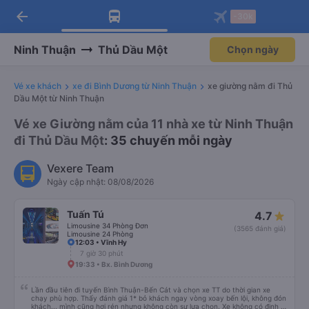
arrow_back
Tải app Vexere ngay!
Tải app Vexere
-30k
Mở app
Mở app
Nhận ưu đãi thành viên độc
-30k/ghế khi đặt vé máy bay qua
quyền
app
Ninh Thuận
Thủ Dầu Một
Chọn ngày
Vé xe khách
xe đi Bình Dương từ Ninh Thuận
xe giường nằm đi Thủ
Dầu Một từ Ninh Thuận
Vé xe Giường nằm của 11 nhà xe từ Ninh Thuận
đi Thủ Dầu Một
: 35 chuyến mỗi ngày
Vexere Team
Ngày cập nhật: 08/08/2026
Tuấn Tú
4.7
Limousine 34 Phòng Đơn
(3565 đánh giá)
Limousine 24 Phòng
12:03 • Vĩnh Hy
7 giờ 30 phút
19:33 • Bx. Bình Dương
Lần đầu tiên đi tuyến Bình Thuận-Bến Cát và chọn xe TT do thời gian xe
chạy phù hợp. Thấy đánh giá 1* bỏ khách ngay vòng xoay bến lội, không đón
khách... mình cũng hơi rén nhưng không còn sự lựa chọn. Xe không có định vị