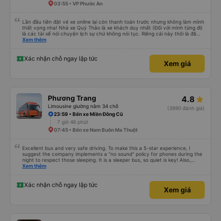
03:55 • VP Phước An
Lần đầu tiên đặt vé xe online lại còn thanh toán trước nhưng không làm mình
thất vọng nha! Nhà xe Quý Thảo là xe khách duy nhất (Đối với mình từng đi)
là các tài xế nói chuyện lịch sự chứ không nói tục. Riêng cái này thôi là đã
đánh giá 5 sao rồi. Chú tài xế còn uống pepsi rất dễ thương chứ không có
Xem thêm
hút thuốc phè phè như các xe khác. Đón trả đúng điểm. Được nằm đúng
giường đã đặt. Nói chung 10 điểm.
Xác nhận chỗ ngay lập tức
Xem giá
Phương Trang
4.8
Limousine giường nằm 34 chỗ
(3990 đánh giá)
23:59 • Bến xe Miền Đông Cũ
7 giờ 46 phút
07:45 • Bến xe Nam Buôn Ma Thuột
Excellent bus and very safe driving. To make this a 5-star experience, I
suggest the company implements a "no sound" policy for phones during the
night to respect those sleeping. It is a sleeper bus, so quiet is key! Also,
please display the Wi-Fi password clearly inside the cabin for convenience. I
Xem thêm
would definitely ride with them again! -------------- ​ Xe chất lượng tốt và
tài xế lái xe rất an toàn. Để dịch vụ hoàn hảo hơn, tôi góp ý nhà xe nên có
quy định rõ ràng về việc giữ im lặng (tắt âm thanh điện thoại) vào ban đêm
Xác nhận chỗ ngay lập tức
Xem giá
để tránh làm phiền hành khách khác ngủ. Ngoài ra, nhà xe nên dán sẵn mật
khẩu Wi-Fi trong xe để hành khách dễ dàng sử dụng. Tôi vẫn sẽ tiếp tục ủng
hộ nhà xe trong tương lai!