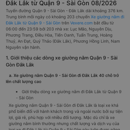
Đắk Lắk từ Quận 9 - Sài Gòn 08/2026
Tuyến đường Quận 9 - Sài Gòn - Đắk Lắk dài khoảng 376 km.
Trung bình mỗi ngày có khoảng 203 chuyến
Xe giường nằm đi
Đắk Lắk từ Quận 9 - Sài Gòn
trên
Vexere.com
bắt đầu từ
06:00 đến 23:59 bởi 203 nhà xe: Lục Mão, Nguyên Dịu,
Phương Trang, Điều Hòa, Tiến Oanh, Tuấn Trung, Hoàng
Thuỷ, An Đạt, Quý Thảo (Đắk Lắk), Phương Hồng Linh, Nam
Nguyên vận hành.
1. Giới thiệu các dòng xe giường nằm Quận 9 - Sài
Gòn Đắk Lắk
a. Xe giường nằm Quận 9 - Sài Gòn đi Đắk Lắk 40 chỗ trở
lên chất lượng cao
Giới thiệu dòng xe giường nằm đi Đắk Lắk từ Quận 9
- Sài Gòn
Xe giường nằm Quận 9 - Sài Gòn đi Đắk Lắk là loại xe khá
phổ biến đối với hành khách trong và ngoài nước bởi sự tiện
lợi, giá rẻ, phù hợp với nhiều đối tượng. Mặc dù chỉ là xe
giường nằm bình thường nhưng chất lượng và dịch vụ của
loại xe đi Đắk Lắk từ Quận 9 - Sài Gòn này luôn được nâng