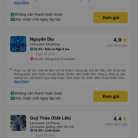
mẻ, wifi tốc độ cao và cổng sạc điện thoại di động. 3. Thời gian và độ chính
Xem thêm
xác: Chuyến xe xuất phát đúng giờ và đếnBMT đúng giờ cam kết. 4. Giá cả:
Tôi cảm thấy giá cả của dịch vụ xe khách rất hợp lý và phù hợp với chất
lượng và tiện ích được cung cấp. 5. Thái độ phục vụ: Nhân viên và tài xế rất
Không cần thanh toán trước
Xem giá
nhiệt tình, chu đáo và tôn trọng khách hàng. Tôi cảm thấy rất thoải mái và
Xác nhận chỗ ngay lập tức
hài lòng với các dịch vụ mà họ cung cấp. Dịch vụ của họ đáp ứng đầy đủ
nhu cầu của tôi và tôi sẽ sử dụng dịch vụ của họ trong tương lai nếu có cơ
hội.
Nguyên Dịu
4.9
Limousine 34 phòng
(762 đánh giá)
22:35 • Bến xe Ngã 4 Ga
9 giờ 45 phút
08:20 • Đông Sơn (Cư Kuin)
Phục vụ rất tốt, nhà xe đón và trả khách đúng địa chỉ, lần đầu tiên đi xe mà
không phát sinh thêm chi phí Grab. Nhân viên nhiệt tình. Góp ý: Nhà xe cần
tương tác với khách qua App hoặc Zalo hoặc tin nhắn điện thoại nhiều hơn
nữa để hành khách yên tâm đặc biệt là khách đặt vé qua App. Chân thành
Xem thêm
cảm ơn, lần sau đặt vé lại
Không cần thanh toán trước
Xem giá
Xác nhận chỗ ngay lập tức
Quý Thảo (Đắk Lắk)
4.4
Limousine 24 Phòng
(1806 đánh giá)
Limousine giường nằm 34 chỗ
19:30 • Linh Xuân
8 giờ 25 phút