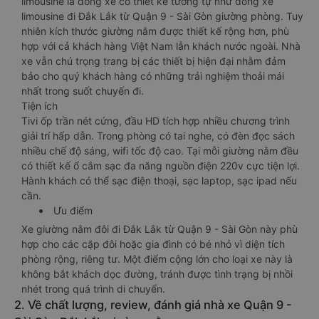
limousine là dòng xe có thiết kế tương tự như dòng xe
limousine đi Đắk Lắk từ Quận 9 - Sài Gòn giường phòng. Tuy
nhiên kích thước giường nằm được thiết kế rộng hơn, phù
hợp với cả khách hàng Việt Nam lẫn khách nước ngoài. Nhà
xe vẫn chú trọng trang bị các thiết bị hiện đại nhằm đảm
bảo cho quý khách hàng có những trải nghiệm thoải mái
nhất trong suốt chuyến đi.
Tiện ích
Tivi ốp trần nét cứng, đầu HD tích hợp nhiều chương trình
giải trí hấp dẫn. Trong phòng có tai nghe, có đèn đọc sách
nhiều chế độ sáng, wifi tốc độ cao. Tại mỗi giường nằm đều
có thiết kế ổ cắm sạc đa năng nguồn điện 220v cực tiện lợi.
Hành khách có thể sạc điện thoại, sạc laptop, sạc ipad nếu
cần.
Ưu điểm
Xe giường nằm đôi đi Đắk Lắk từ Quận 9 - Sài Gòn này phù
hợp cho các cặp đôi hoặc gia đình có bé nhỏ vì diện tích
phòng rộng, riêng tư. Một điểm cộng lớn cho loại xe này là
không bắt khách dọc đường, tránh được tình trạng bị nhồi
nhét trong quá trình di chuyển.
2. Về chất lượng, review, đánh giá nhà xe Quận 9 -