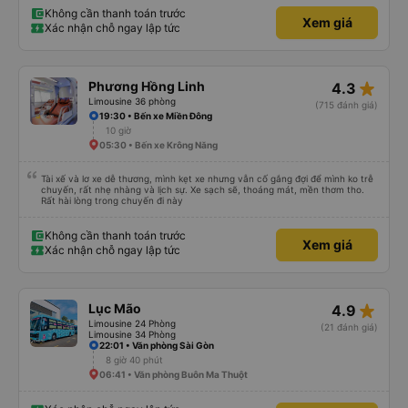
Không cần thanh toán trước
Xem giá
Xác nhận chỗ ngay lập tức
star_rate
Phương Hồng Linh
4.3
Limousine 36 phòng
(715 đánh giá)
19:30 • Bến xe Miền Đông
10 giờ
05:30 • Bến xe Krông Năng
Tài xế và lơ xe dễ thương, mình kẹt xe nhưng vẫn cố gắng đợi để mình ko trễ
chuyến, rất nhẹ nhàng và lịch sự. Xe sạch sẽ, thoáng mát, mền thơm tho.
Rất hài lòng trong chuyến đi này
Không cần thanh toán trước
Xem giá
Xác nhận chỗ ngay lập tức
star_rate
Lục Mão
4.9
Limousine 24 Phòng
(21 đánh giá)
Limousine 34 Phòng
22:01 • Văn phòng Sài Gòn
8 giờ 40 phút
06:41 • Văn phòng Buôn Ma Thuột