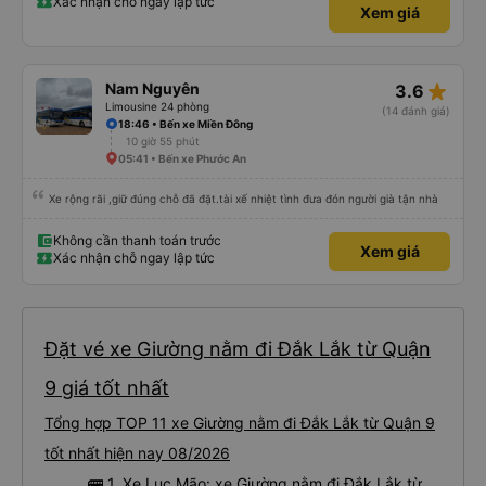
Xác nhận chỗ ngay lập tức
Xem giá
star_rate
Nam Nguyên
3.6
Limousine 24 phòng
(14 đánh giá)
18:46 • Bến xe Miền Đông
10 giờ 55 phút
05:41 • Bến xe Phước An
Xe rộng rãi ,giữ đúng chỗ đã đặt.tài xế nhiệt tình đưa đón người già tận nhà
Không cần thanh toán trước
Xem giá
Xác nhận chỗ ngay lập tức
Đặt vé xe Giường nằm đi Đắk Lắk từ Quận
9 giá tốt nhất
Tổng hợp TOP 11 xe Giường nằm đi Đắk Lắk từ Quận 9
tốt nhất hiện nay 08/2026
🚌 1. Xe Lục Mão: xe Giường nằm đi Đắk Lắk từ