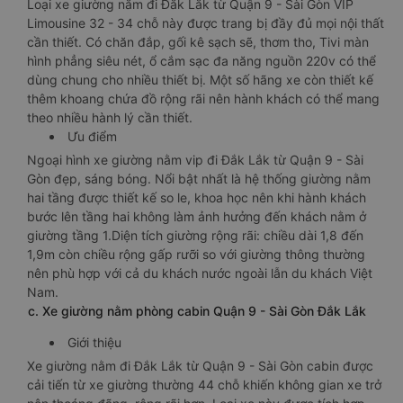
Loại xe giường nằm đi Đắk Lắk từ Quận 9 - Sài Gòn VIP
Limousine 32 - 34 chỗ này được trang bị đầy đủ mọi nội thất
cần thiết. Có chăn đắp, gối kê sạch sẽ, thơm tho, Tivi màn
hình phẳng siêu nét, ổ cắm sạc đa năng nguồn 220v có thể
dùng chung cho nhiều thiết bị. Một số hãng xe còn thiết kế
thêm khoang chứa đồ rộng rãi nên hành khách có thể mang
theo nhiều hành lý cần thiết.
Ưu điểm
Ngoại hình xe giường nằm vip đi Đắk Lắk từ Quận 9 - Sài
Gòn đẹp, sáng bóng. Nổi bật nhất là hệ thống giường nằm
hai tầng được thiết kế so le, khoa học nên khi hành khách
bước lên tầng hai không làm ảnh hưởng đến khách nằm ở
giường tầng 1.Diện tích giường rộng rãi: chiều dài 1,8 đến
1,9m còn chiều rộng gấp rưỡi so với giường thông thường
nên phù hợp với cả du khách nước ngoài lẫn du khách Việt
Nam.
c. Xe giường nằm phòng cabin Quận 9 - Sài Gòn Đắk Lắk
Giới thiệu
Xe giường nằm đi Đắk Lắk từ Quận 9 - Sài Gòn cabin được
cải tiến từ xe giường thường 44 chỗ khiến không gian xe trở