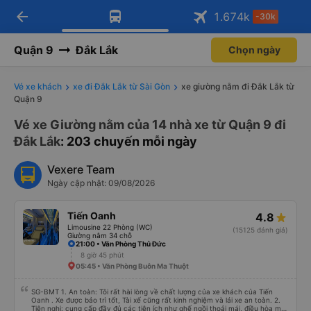
arrow_back
Tải app Vexere ngay!
Tải app Vexere
1.674
k
-30k
Mở app
Mở app
Nhận ưu đãi thành viên độc
-30k/ghế khi đặt vé máy bay qua
quyền
app
Quận 9
Đắk Lắk
Chọn ngày
Vé xe khách
xe đi Đắk Lắk từ Sài Gòn
xe giường nằm đi Đắk Lắk từ
Quận 9
Vé xe Giường nằm của 14 nhà xe từ Quận 9 đi
Đắk Lắk
: 203 chuyến mỗi ngày
Vexere Team
Ngày cập nhật: 09/08/2026
Tiến Oanh
4.8
Limousine 22 Phòng (WC)
(15125 đánh giá)
Giường nằm 34 chỗ
21:00 • Văn Phòng Thủ Đức
8 giờ 45 phút
05:45 • Văn Phòng Buôn Ma Thuột
SG-BMT 1. An toàn: Tôi rất hài lòng về chất lượng của xe khách của Tiến
Oanh . Xe được bảo trì tốt, Tài xế cũng rất kinh nghiệm và lái xe an toàn. 2.
Tiện nghi: cung cấp đầy đủ các tiện ích như ghế ngồi thoải mái, điều hòa mát