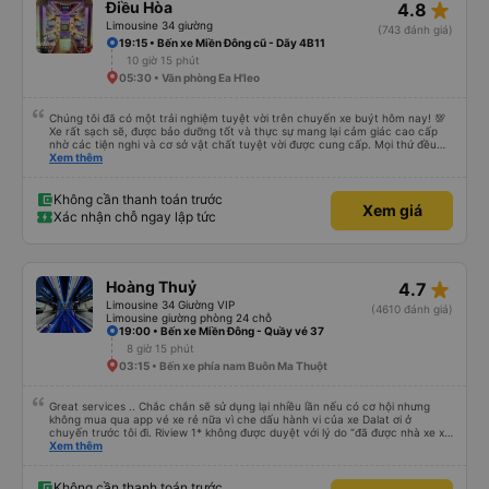
star_rate
Điều Hòa
4.8
Limousine 34 giường
(743 đánh giá)
19:15 • Bến xe Miền Đông cũ - Dãy 4B11
10 giờ 15 phút
05:30 • Văn phòng Ea H'leo
Chúng tôi đã có một trải nghiệm tuyệt vời trên chuyến xe buýt hôm nay! 💯
Xe rất sạch sẽ, được bảo dưỡng tốt và thực sự mang lại cảm giác cao cấp
nhờ các tiện nghi và cơ sở vật chất tuyệt vời được cung cấp. Mọi thứ đều
thoải mái và ngăn nắp. Nhân viên và tài xế rất tốt bụng, hữu ích và chu đáo,
Xem thêm
giúp chuyến đi của chúng tôi suôn sẻ và không căng thẳng. Sự chuyên
nghiệp của họ thực sự nổi bật. Nhìn chung, đó là trải nghiệm du lịch tốt nhất
đối với tôi và gia đình. Chúng tôi rất vui và hài lòng từ đầu đến cuối. Rất đáng
Không cần thanh toán trước
Xem giá
giới thiệu! 💛 Về ứng dụng, nó rất dễ sử dụng, thân thiện với người dùng và
Xác nhận chỗ ngay lập tức
tiện lợi khi đặt chuyến đi của chúng tôi. Mọi thứ đều diễn ra suôn sẻ!
star_rate
Hoàng Thuỷ
4.7
Limousine 34 Giường VIP
(4610 đánh giá)
Limousine giường phòng 24 chỗ
19:00 • Bến xe Miền Đông - Quầy vé 37
8 giờ 15 phút
03:15 • Bến xe phía nam Buôn Ma Thuột
Great services .. Chắc chắn sẽ sử dụng lại nhiều lần nếu có cơ hội nhưng
không mua qua app vé xe rẻ nữa vì che dấu hành vi của xe Dalat ơi ở
chuyến trước tôi đi. Riview 1* không được duyệt với lý do “đã được nhà xe xử
lý với khách hàng” trong khi tôi là khách hàng và trải nghiệm của tôi lại nói là
Xem thêm
đã được xử lý. Ai xử lý ?? Tôi không biết nên vẫn mua vé thêm lần này nữa.
Sau lần này cả Cty tôi sẽ xóa app vé xe rẻ Vĩnh viễn vì xử lý tào lao này.
Chúng tôi cũng sẽ viết bài trên các nền tảng về trải nghiệm của tôi cả về
Không cần thanh toán trước