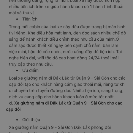
nên thoáng đãng, rộng rãi hơn. Loại xe này được tích hợp
nhiều tiện ích trên xe giúp hành khách có 1 hành trình thoải
mái và thú vị.
Tiện ích
Trong mỗi cabin của loại xe này đều được trang bị màn hình
tivi riêng. Khe điều hòa mát lạnh, đèn đọc sách nhiều chế độ
sáng để hành khách điều chỉnh theo nhu cầu của mình.Ổ
cắm sạc được thiết kế ngay bên cạnh chỗ nằm, bàn làm
việc mini, hộc để cốc chén, nước uống đầy đủ tiện ích. Tai
nghe hiện đại, wifi tốc độ cao hoạt động 24/24 thoải mái
truy cập theo nhu cầu.
Ưu điểm
Loại xe giường nằm đi Đắk Lắk từ Quận 9 - Sài Gòn cho các
cặp đôi tạo cho khách hàng cảm giác thoải mái, riêng tư khi
di chuyển trên tuyến đường dài. Nhiều tiện ích, sang trọng,
dịch vụ cung cấp cho hành khách luôn ở mức tốt nhất.
d. Xe giường nằm đi Đắk Lắk từ Quận 9 - Sài Gòn cho các
cặp đôi
Giới thiệu
Xe giường nằm Quận 9 - Sài Gòn Đắk Lắk phòng đôi