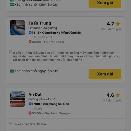
Xem giá
Dalat lẫn vé xe rẻ. Xin cảm ơn.
Xác nhận chỗ ngay lập tức
star_rate
Tuấn Trung
4.7
Limousine 34 giường
(1223 đánh giá)
18:15 • Cổng Bến Xe Miền Đông Mới
9 giờ 45 phút
04:00 • Thị Trấn EaKar
e góp ý thêm tí là vẫn còn hút thuốc khi phòng máy lạnh ảnh hưởng với
người khác em vẫn đánh giá về chất lượng nhà xe và bạn nhân viên phục vụ
rất nhiệt tình nói chuyện nhỏ nhẹ với khách hàng
Xác nhận chỗ ngay lập tức
Xem giá
star_rate
An Đạt
4.6
Giường nằm 41 chỗ
(45 đánh giá)
17:00 • Văn phòng Sài Gòn
10 giờ
03:00 • Văn phòng Cưmgar
Tài xế nhiệt tình. 10 đỉm