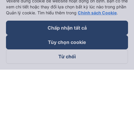
Vexere dùng cookie để website hoạt động ổn định. Bạn có thể
xem chi tiết hoặc thay đổi lựa chọn bất kỳ lúc nào trong phần
Quản lý cookie. Tìm hiểu thêm trong
Chính sách Cookie
.
Chấp nhận tất cả
Tùy chọn cookie
Từ chối
Theo dõi chúng tôi trên
Facebook
Tiktok
Youtube
Công ty TNHH Thương Mại Dịch Vụ Vexere
Địa chỉ đăng ký kinh doanh: 8C Chữ Đồng Tử, Phường Tân
Sơn Nhất, TP. Hồ Chí Minh, Việt Nam
Địa chỉ
:
Lầu 2, toà nhà H3 Circo Hoàng Diệu, 384 Hoàng Diệu,
Phường Khánh Hội, TP Hồ Chí Minh, Việt Nam
Tầng 3, toà nhà 101 Láng Hạ, 101 Láng Hạ, Phường Láng, TP.
Hà Nội, Việt Nam