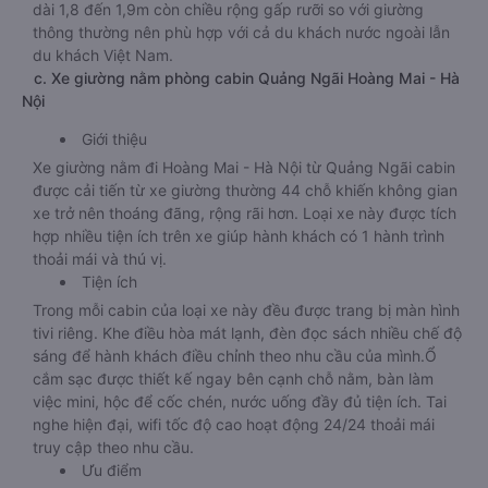
dài 1,8 đến 1,9m còn chiều rộng gấp rưỡi so với giường
thông thường nên phù hợp với cả du khách nước ngoài lẫn
du khách Việt Nam.
c. Xe giường nằm phòng cabin Quảng Ngãi Hoàng Mai - Hà
Nội
Giới thiệu
Xe giường nằm đi Hoàng Mai - Hà Nội từ Quảng Ngãi cabin
được cải tiến từ xe giường thường 44 chỗ khiến không gian
xe trở nên thoáng đãng, rộng rãi hơn. Loại xe này được tích
hợp nhiều tiện ích trên xe giúp hành khách có 1 hành trình
thoải mái và thú vị.
Tiện ích
Trong mỗi cabin của loại xe này đều được trang bị màn hình
tivi riêng. Khe điều hòa mát lạnh, đèn đọc sách nhiều chế độ
sáng để hành khách điều chỉnh theo nhu cầu của mình.Ổ
cắm sạc được thiết kế ngay bên cạnh chỗ nằm, bàn làm
việc mini, hộc để cốc chén, nước uống đầy đủ tiện ích. Tai
nghe hiện đại, wifi tốc độ cao hoạt động 24/24 thoải mái
truy cập theo nhu cầu.
Ưu điểm