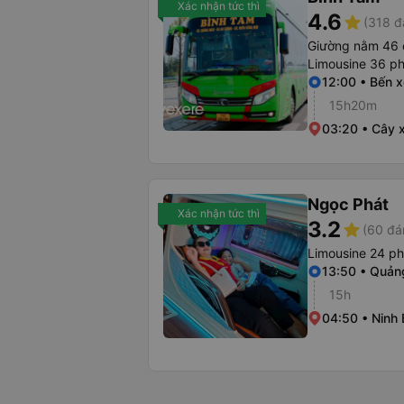
Xác nhận tức thì
4.6
star
(318 đ
Giường nằm 46 
Limousine 36 p
12:00 • Bến 
15h20m
03:20 • Cây 
Ngọc Phát
Xác nhận tức thì
3.2
star
(60 đá
Limousine 24 p
13:50 • Quản
15h
04:50 • Ninh 