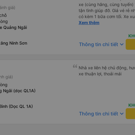
xe (cùng hãng, cùng tuyến) t
ánh giá)
tận tình giúp đỡ. Giá vé rẻ n
chỗ
có kèm 1 bữa cơm tối. Xe xuấ
hòng
nhưng do bão nên trời mưa r
Xem thêm
xe Quảng Ngãi
99/10
KH
xăng Ninh Sơn
keyboard_arrow_down
Thông tin chi tiết
Nhà xe liên hệ chủ động, hướ
xe thuận lợi, thoải mái
nh giá)
hòng
g Ngãi (dọc QL1A)
KH
Bình (Dọc QL 1A)
keyboard_arrow_down
Thông tin chi tiết