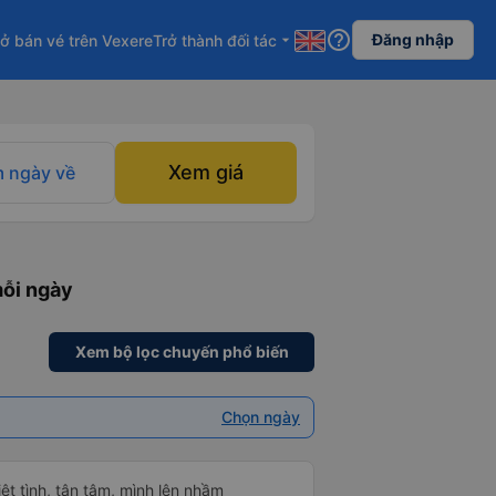
help_outline
Đăng nhập
ở bán vé trên Vexere
Trở thành đối tác
arrow_drop_down
Xem giá
 ngày về
mỗi ngày
Xem bộ lọc chuyến phổ biến
Chọn ngày
hiệt tình, tận tâm, mình lên nhầm