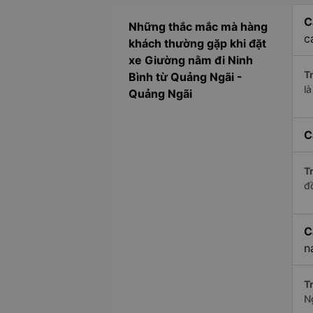
C
Những thắc mắc mà hàng
c
khách thường gặp khi đặt
xe Giường nằm đi Ninh
Tr
Bình từ Quảng Ngãi -
l
Quảng Ngãi
C
Tr
đ
C
n
Tr
N