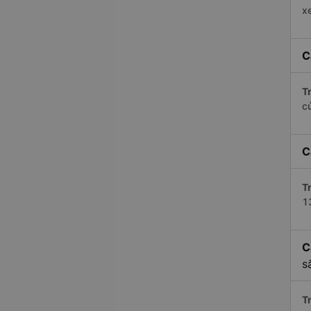
x
C
Tr
c
C
Tr
1
C
s
Tr