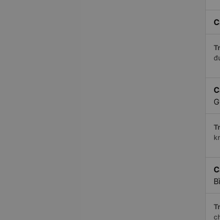
C
Tr
đ
C
G
Tr
k
C
B
Tr
c