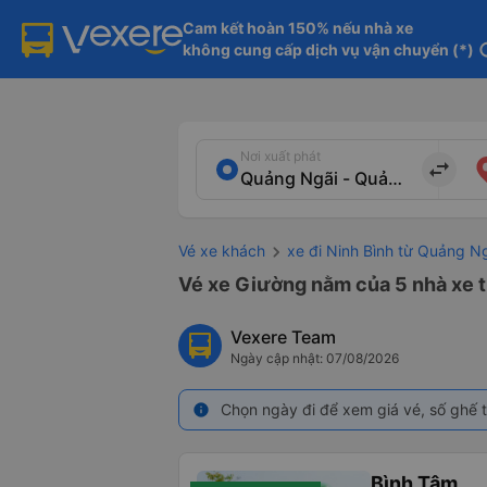
Cam kết hoàn 150% nếu nhà xe

không cung cấp dịch vụ vận chuyển (*)
in
Nơi xuất phát
import_export
Vé xe khách
xe đi Ninh Bình từ Quảng N
Vé xe Giường nằm của 5 nhà xe t
Vexere Team
Ngày cập nhật: 07/08/2026
Chọn ngày đi để xem giá vé, số ghế t
info
Bình Tâm