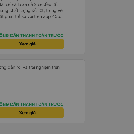
ài xế và lơ xe cả 2 xe đều rất
hưng chất lượng rất tốt, trong vé
t phát trễ so với trên app 45p,
ất to, có thể thông cảm được.
ÔNG CẦN THANH TOÁN TRƯỚC
Xem giá
ng dẫn rõ, và trải nghiệm trên
ÔNG CẦN THANH TOÁN TRƯỚC
Xem giá