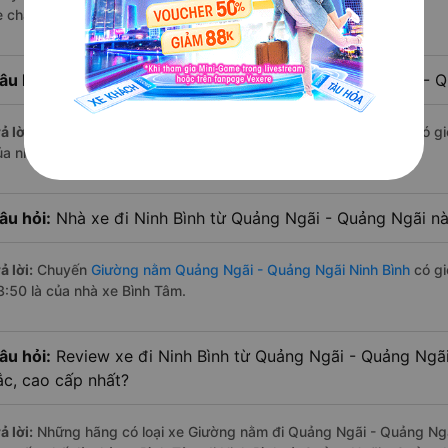
e chạy có đầy đủ cả ban ngày, buổi trưa, buổi chiều, ban đêm
âu hỏi:
Nhà xe Giường nằm đi Ninh Bình từ Quảng Ngãi - 
ả lời:
Chuyến
Giường nằm Quảng Ngãi - Quảng Ngãi Ninh Bình
có gi
ủa nhà xe Bình Tâm.
âu hỏi:
Nhà xe đi Ninh Bình từ Quảng Ngãi - Quảng Ngãi nà
ả lời:
Chuyến
Giường nằm Quảng Ngãi - Quảng Ngãi Ninh Bình
có gi
3:50 là của nhà xe Bình Tâm.
âu hỏi:
Review xe đi Ninh Bình từ Quảng Ngãi - Quảng Ngãi 
ắc, cao cấp nhất?
ả lời:
Những hãng có loại xe Giường nằm đi Quảng Ngãi - Quảng Ngãi 