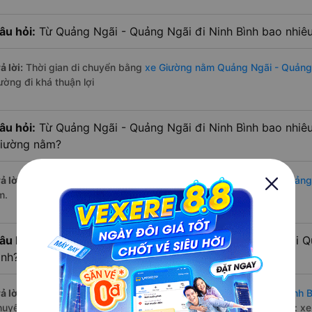
âu hỏi:
Từ Quảng Ngãi - Quảng Ngãi đi Ninh Bình bao nhiê
ả lời:
Thời gian di chuyển bằng
xe Giường nằm Quảng Ngãi - Quảng 
ường đi khá thuận lợi
âu hỏi:
Từ Quảng Ngãi - Quảng Ngãi đi Ninh Bình bao nhiê
iường nằm?
ả lời:
Đường di chuyển bằng
xe Giường nằm đi Quảng Ngãi - Quảng 
m.
âu hỏi:
Mỗi ngày có bao nhiêu chuyến xe Giường nằm đi Q
ình?
ả lời:
Tuyến đường
xe Giường nằm Quảng Ngãi - Quảng Ngãi Ninh B
huyến trên
Vexere.com
bắt đầu từ 12:00 đến 13:50 bởi 2 nhà xe: x