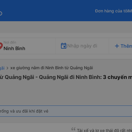
Đơn hàng của tôi
M
fo
Nơi đến
add
Nhập ngày đi
Thêm
xe giường nằm đi Ninh Bình từ Quảng Ngãi
gãi
ừ Quảng Ngãi - Quảng Ngãi đi Ninh Bình
: 3 chuyến 
rống và ưu đãi khi đặt vé
Tài xế và lơ xe thái độ rất n