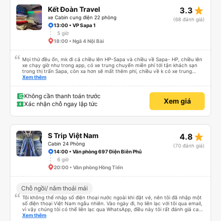
có thể sử dụng chúng vì chúng trống. Nhìn chung là một hành trình rất tốt :)
star_rate
Kết Đoàn Travel
3.3
xe Cabin cung điện 22 phòng
(68 đánh giá)
13:00 • VP Sapa 1
5 giờ
18:00 • Ngã 4 Nội Bài
Mọi thứ đều ổn, mk đi cả chiều lên HP-Sapa và chiều về Sapa- HP, chiều lên
xe chạy giờ như trong app, có xe trung chuyển miễn phí tới tận khách sạn
trong thị trấn Sapa, còn xa hơn sẽ mất thêm phí, chiều về k có xe trung
chuyển đón, phải tự ra điểm đón tại 599 Điện Biên Phủ, chiều về xe đi nhah
Xem thêm
hơn, 4h mk đã về tới bến xe Vĩnh Niệm rồi
Không cần thanh toán trước
Xem giá
Xác nhận chỗ ngay lập tức
star_rate
S Trip Việt Nam
4.8
Cabin 24 Phòng
(70 đánh giá)
14:00 • Văn phòng 697 Điện Biên Phủ
6 giờ
20:00 • Văn phòng Hồng Tiến
Chỗ ngồi/ nằm thoải mái
Tôi không thể nhập số điện thoại nước ngoài khi đặt vé, nên tôi đã nhập một
số điện thoại Việt Nam ngẫu nhiên. Vào ngày đi, họ liên lạc với tôi qua email,
vì vậy chúng tôi có thể liên lạc qua WhatsApp, điều này tôi rất đánh giá cao.
Hướng dẫn chờ tài xế cũng rất tốt. Xe buýt sạch sẽ, tôi được phát một chai
Xem thêm