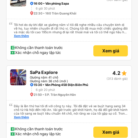
16:00 • Văn phòng Sapa
6 giờ 30 phút
22:30 • 160 Trần Quang Khải
Tôi hơi do dự khi đặt xe giường nằm vì tôi đã nghe nhiều câu chuyện kinh dị
về họ, tuy nhiên chuyến đi rất thú vị. Chúng tôi đã mua một chiếc giường đôi
và mặc dù tôi cao 195cm nhưng đi lại rất thoải mái và tôi có thể ngủ hầu hết
thời gian (mặc dù tôi không thể duỗi chân hoàn toàn. Tôi sẽ cần thêm 20-
Xem thêm
30cm nữa). Chiếc giường rộng và hai chúng tôi có thể vừa vặn ở đó khá tốt.
Có hai điểm dừng trên đường đến Sapa (cca cứ sau 2 giờ) để tắm và ăn nhẹ.
Giường sạch sẽ và tài xế xe buýt thỉnh thoảng bấm còi. Tôi thực sự khuyên
Không cần thanh toán trước
Xem giá
bạn nên xe buýt này. Và nếu bạn cao hơn tôi, tôi khuyên bạn nên trả thêm
Xác nhận chỗ ngay lập tức
tiền để có chiếc giường tốt hơn.
star_rate
SaPa Explore
4.2
Giường nằm 41 chỗ
(313 đánh giá)
Giường nằm 36 chỗ (mới )
15:30 • Văn Phòng 458 Điện Biên Phủ
6 giờ 20 phút
21:50 • 5 P. Trần Nguyên Hãn
Đây là lần thứ hai tôi đi với công ty này. Tôi đã đặt vé xe buýt hạng sang 34
chỗ từ Hà Nội đến Hội An. Vài giờ trước giờ khởi hành, họ đã đổi giờ khởi hành
của tôi sang xe buýt tiêu chuẩn 44 chỗ, nói rằng xe của tôi gặp sự cố. Trong
quá trình sắp xếp lại, họ tự động xếp tôi vào một chỗ ngồi rất tệ. Sau khi
Xem thêm
nhắn tin cho họ qua Zalo (chỉ tiếng Việt) trước khi khởi hành, tôi đã được đổi
sang chỗ ngồi tốt hơn. Xe khởi hành từ Hà Nội đúng giờ lúc 22:40. Điểm đón
khách ngay trước một quán cà phê gần các xe buýt khác; bạn cần hỏi ở mỗi
Không cần thanh toán trước
Xem giá
xe buýt để tìm xe của mình. Xe buýt thoải mái, chỗ ngồi có chăn và nước
Xác nhận chỗ ngay lập tức
uống miễn phí ở phía trước. Điều hòa tốt và chuyến đi dễ chịu. Không có