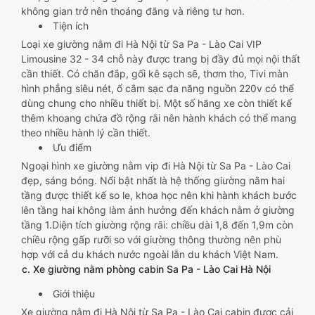
không gian trở nên thoáng đãng và riêng tư hơn.
Tiện ích
Loại xe giường nằm đi Hà Nội từ Sa Pa - Lào Cai VIP
Limousine 32 - 34 chỗ này được trang bị đầy đủ mọi nội thất
cần thiết. Có chăn đắp, gối kê sạch sẽ, thơm tho, Tivi màn
hình phẳng siêu nét, ổ cắm sạc đa năng nguồn 220v có thể
dùng chung cho nhiều thiết bị. Một số hãng xe còn thiết kế
thêm khoang chứa đồ rộng rãi nên hành khách có thể mang
theo nhiều hành lý cần thiết.
Ưu điểm
Ngoại hình xe giường nằm vip đi Hà Nội từ Sa Pa - Lào Cai
đẹp, sáng bóng. Nổi bật nhất là hệ thống giường nằm hai
tầng được thiết kế so le, khoa học nên khi hành khách bước
lên tầng hai không làm ảnh hưởng đến khách nằm ở giường
tầng 1.Diện tích giường rộng rãi: chiều dài 1,8 đến 1,9m còn
chiều rộng gấp rưỡi so với giường thông thường nên phù
hợp với cả du khách nước ngoài lẫn du khách Việt Nam.
c. Xe giường nằm phòng cabin Sa Pa - Lào Cai Hà Nội
Giới thiệu
Xe giường nằm đi Hà Nội từ Sa Pa - Lào Cai cabin được cải