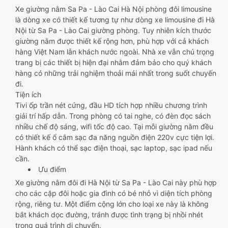
Xe giường nằm Sa Pa - Lào Cai Hà Nội phòng đôi limousine
là dòng xe có thiết kế tương tự như dòng xe limousine đi Hà
Nội từ Sa Pa - Lào Cai giường phòng. Tuy nhiên kích thước
giường nằm được thiết kế rộng hơn, phù hợp với cả khách
hàng Việt Nam lẫn khách nước ngoài. Nhà xe vẫn chú trọng
trang bị các thiết bị hiện đại nhằm đảm bảo cho quý khách
hàng có những trải nghiệm thoải mái nhất trong suốt chuyến
đi.
Tiện ích
Tivi ốp trần nét cứng, đầu HD tích hợp nhiều chương trình
giải trí hấp dẫn. Trong phòng có tai nghe, có đèn đọc sách
nhiều chế độ sáng, wifi tốc độ cao. Tại mỗi giường nằm đều
có thiết kế ổ cắm sạc đa năng nguồn điện 220v cực tiện lợi.
Hành khách có thể sạc điện thoại, sạc laptop, sạc ipad nếu
cần.
Ưu điểm
Xe giường nằm đôi đi Hà Nội từ Sa Pa - Lào Cai này phù hợp
cho các cặp đôi hoặc gia đình có bé nhỏ vì diện tích phòng
rộng, riêng tư. Một điểm cộng lớn cho loại xe này là không
bắt khách dọc đường, tránh được tình trạng bị nhồi nhét
trong quá trình di chuyển.