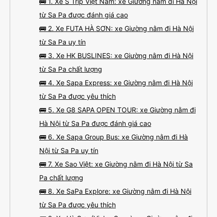
🚌 1. Xe S Trip Việt Nam: xe Giường nằm đi Hà Nội
đến mức rất rất thất vọng vì đây là hãng xe buýt chỉ hoạt động vào ban
ngày. Vì hãng xe Sao Việt từ Sapa về Hà Nội dở nhất nên có thể nhìn sẽ đẹp
hơn, nhưng nếu đi Sapa sau này mình nghĩ mình sẽ xem lịch chạy của hãng
từ Sa Pa được đánh giá cao
xe này (Sapa Express) trước.
🚌 2. Xe FUTA HÀ SƠN: xe Giường nằm đi Hà Nội
từ Sa Pa uy tín
🚌 3. Xe HK BUSLINES: xe Giường nằm đi Hà Nội
từ Sa Pa chất lượng
🚌 4. Xe Sapa Express: xe Giường nằm đi Hà Nội
từ Sa Pa được yêu thích
🚌 5. Xe G8 SAPA OPEN TOUR: xe Giường nằm đi
Hà Nội từ Sa Pa được đánh giá cao
🚌 6. Xe Sapa Group Bus: xe Giường nằm đi Hà
Nội từ Sa Pa uy tín
🚌 7. Xe Sao Việt: xe Giường nằm đi Hà Nội từ Sa
Pa chất lượng
🚌 8. Xe SaPa Explore: xe Giường nằm đi Hà Nội
từ Sa Pa được yêu thích