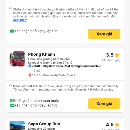
Chiều đi mình đạt vé xe chạy rất okie, chiều về thì mình đặt vé A1 và B1 thì
nhân viên xếp mình xuống gần cuối xe mặc dù mình đến rất sớm. Đoạn này
xe k có rèm và mình bị nắng lắm mà mình gọi nv k thưa để mình muốn đổi
chỗ. Đến Hà Nội mình chuyển sang xe khác cũng của hãng này đi rất thích,
Xem thêm
xe mới hơn, tiện nghi và sạch sẽ. Lái xe và nv cũng nhiệt tình.
Xác nhận chỗ ngay lập tức
Xem giá
star_rate
Phong Khánh
3.5
Limousine giường nằm 34 chỗ
(41 đánh giá)
Limousine giường phòng 24 chỗ
22:40 • Chợ đêm Sapa (Mặt đường Điện Biên Phủ)
5 giờ
03:40 • Bến xe Mỹ Đình (Ô số 3)
Nhân viên rất lịch sự từ tài xế, lái xe trung chuyển, cho đến bạn xếp hành lý.
Tất cả đều nhẹ nhàng phục vụ hành khách hết mình. Rất thích đi xe này
Không cần thanh toán trước
Xem giá
Xác nhận chỗ ngay lập tức
star_rate
Sapa Group Bus
4.5
Limousine 22 cabin
(531 đánh giá)