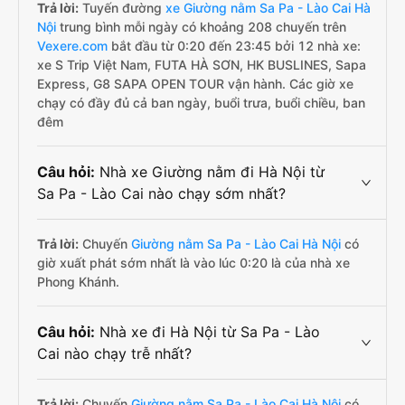
Trả lời:
Tuyến đường
xe Giường nằm Sa Pa - Lào Cai Hà
Nội
trung bình mỗi ngày có khoảng 208 chuyến trên
Vexere.com
bắt đầu từ 0:20 đến 23:45 bởi 12 nhà xe:
xe S Trip Việt Nam, FUTA HÀ SƠN, HK BUSLINES, Sapa
Express, G8 SAPA OPEN TOUR vận hành. Các giờ xe
chạy có đầy đủ cả ban ngày, buổi trưa, buổi chiều, ban
đêm
Câu hỏi:
Nhà xe Giường nằm đi Hà Nội từ
Sa Pa - Lào Cai nào chạy sớm nhất?
Trả lời:
Chuyến
Giường nằm Sa Pa - Lào Cai Hà Nội
có
giờ xuất phát sớm nhất là vào lúc 0:20 là của nhà xe
Phong Khánh.
Câu hỏi:
Nhà xe đi Hà Nội từ Sa Pa - Lào
Cai nào chạy trễ nhất?
Trả lời:
Chuyến
Giường nằm Sa Pa - Lào Cai Hà Nội
có