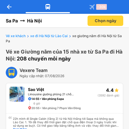
arrow_back
-30k
Sa Pa
Hà Nội
Chọn ngày
Vé xe khách
xe đi Hà Nội từ Lào Cai
xe giường nằm đi Hà Nội từ Sa
Pa
Vé xe Giường nằm của 15 nhà xe từ Sa Pa đi Hà
Nội
: 208 chuyến mỗi ngày
Vexere Team
Ngày cập nhật: 07/08/2026
Sao Việt
4.4
Limousine giường phòng 21 chỗ (WC)
(3592 đánh giá)
14:55 • Văn phòng Sapa
6 giờ
20:55 • Văn phòng 7 Phạm Văn Đồng
22h mình đi Single Cabin (tầng 2) từ Hà Nội thẳng tới Sapa mà không qua
Lào Cai. 1. Tôi đã thay đổi thời gian đặt chỗ qua điện thoại 3 ngày trước khi
sử dụng xe buýt. Có thể giao tiếp bằng tiếng Anh và việc thay đổi thời gian