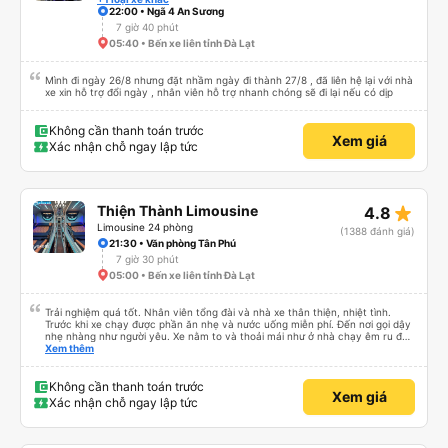
hong hết lời luôn á !!! 💛 thiệt chứ bao năm đi xe lần đầu gặp hai người tử tế
22:00 • Ngã 4 An Sương
vậy cái xúc động quá ! 🥹
7 giờ 40 phút
05:40 • Bến xe liên tỉnh Đà Lạt
Mình đi ngày 26/8 nhưng đặt nhầm ngày đi thành 27/8 , đã liên hệ lại với nhà
xe xin hỗ trợ đổi ngày , nhân viên hỗ trợ nhanh chóng sẽ đi lại nếu có dịp
Không cần thanh toán trước
Xem giá
Xác nhận chỗ ngay lập tức
star_rate
Thiện Thành Limousine
4.8
Limousine 24 phòng
(1388 đánh giá)
21:30 • Văn phòng Tân Phú
7 giờ 30 phút
05:00 • Bến xe liên tỉnh Đà Lạt
Trải nghiệm quá tốt. Nhân viên tổng đài và nhà xe thân thiện, nhiệt tình.
Trước khi xe chạy được phần ăn nhẹ và nước uống miễn phí. Đến nơi gọi dậy
nhẹ nhàng như người yêu. Xe nằm to và thoải mái như ở nhà chạy êm ru đến
nơi lúc nào không hay luôn. I had very good experience with this bus
Xem thêm
operator. The staff are friendly and helpful. Before getting on the bus, we
were offered light meals and drinks. When the bus has arrived, the staff
woke us up as they were waking up up their lovers. If you are foreigners and
Không cần thanh toán trước
Xem giá
planning to take this bus, please don’t hesitate as the seats are big and
Xác nhận chỗ ngay lập tức
comfortable enough for you to sleep on.