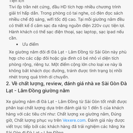
Tiện ích
Tivi ốp trần nét cứng, đầu HD tích hợp nhiều chương trình
giải trí hấp dẫn. Trong phòng có tai nghe, có đèn đọc sách
nhiều chế độ sáng, wifi tốc độ cao. Tại mỗi giường nằm đều
có thiết kế ổ cắm sạc đa năng nguồn điện 220v cực tiện lợi.
Hành khách có thể sạc điện thoại, sạc laptop, sạc ipad nếu
cần.
Ưu điểm
Xe giường nằm đôi đi Đà Lạt - Lâm Đồng từ Sài Gòn này phù
hợp cho các cặp đôi hoặc gia đình có bé nhỏ vì diện tích
phòng rộng, riêng tư. Một điểm cộng lớn cho loại xe này là
không bắt khách dọc đường, tránh được tình trạng bị nhồi
nhét trong quá trình di chuyển.
2. Về chất lượng, review, đánh giá nhà xe Sài Gòn Đà
Lạt - Lâm Đồng giường nằm
Xe giường nằm đi Đà Lạt - Lâm Đồng từ Sài Gòn tốt nhất được
phân loại chất lượng dựa trên đánh giá từ 1 đến 5 của khách
hàng với các tiêu chí như: Chất lượng xe giường nằm, Đúng
giờ, Chất lượng phục vụ trên
Vexere.com
. Đánh giá này được
viết trực tiếp bởi các khách hàng đã trải nghiệm các hãng Xe
Sài Gòn đi Đà Lạt - Lâm Đồng.