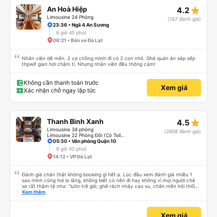
star_rate
An Hoà Hiệp
4.2
Limousine 24 Phòng
(167 đánh giá)
23:36 • Ngã 4 An Sương
6 giờ 45 phút
06:21 • Bến xe Đà Lạt
Nhân viên dễ mến. 2 vợ chồng mình đi có 2 con nhỏ. Ghé quán ăn sắp xếp
thpwif gian hơi chậm tí. Nhưng nhân viên đều thông cảm!
Không cần thanh toán trước
Xem giá
Xác nhận chỗ ngay lập tức
star_rate
Thanh Bình Xanh
4.5
Limousine 34 phòng
(2658 đánh giá)
Limousine 22 Phòng Đôi (Có Toilet, Massage)
05:30 • Văn phòng Quận 10
8 giờ 42 phút
14:12 • VP Đà Lạt
Đánh giá chân thật không booking gì hết ạ. Lúc đầu xem đánh giá nhiều 1
sao mình cũng hơi lo lắng, không biết có nên đi hay không vì mọi người chê
xe rất thậm tệ như: “luôn trễ giờ, ghế rách nhảy cao su, chăn mền hôi thối
dính bẩn, tài xế thô lỗ,… “, nhưng mình vẫn quyết định thử đặt vé trải nghiệm
Xem thêm
thì hoàn toàn bất ngờ về chất lượng xe. Xe khởi hành rất đúng giờ, trước đó
còn được tổng đài liên hệ nhắc lịch trình chuyến đi và biển số xe, ngoài ra
còn có trung chuyển miễn phí trong bán kính 15km. Bác tài rất vui tính và
Xem giá
lịch sự, xe mới, WC sạch sẽ, mền rất thơm. 2 người nằm thoải mái ( mình