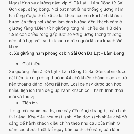
Ngoại hình xe giường nằm vip đi Đà Lạt - Lâm Đồng từ Sài
Gòn đẹp, sáng bóng. Nổi bật nhất là hệ thống giường nằm
hai tầng được thiết kế so le, khoa học nên khi hành khách
bước lên tầng hai không làm ảnh hưởng đến khách nằm ở
giường tầng 1.Diện tích giường rộng rãi: chiều dài 1,8 đến
1,9m còn chiều rộng gấp rưỡi so với giường thông thường
nên phù hợp với cả du khách nước ngoài lẫn du khách Việt
Nam.
c. Xe giường nằm phòng cabin Sài Gòn Đà Lạt - Lâm Đồng
Giới thiệu
Xe giường nằm đi Đà Lạt - Lâm Đồng từ Sài Gòn cabin được
cải tiến từ xe giường thường 44 chỗ khiến không gian xe trở
nên thoáng đãng, rộng rãi hơn. Loại xe này được tích hợp
nhiều tiện ích trên xe giúp hành khách có 1 hành trình thoải
mái và thú vị.
Tiện ích
Trong mỗi cabin của loại xe này đều được trang bị màn hình
tivi riêng. Khe điều hòa mát lạnh, đèn đọc sách nhiều chế độ
sáng để hành khách điều chỉnh theo nhu cầu của mình.Ổ
cắm sạc được thiết kế ngay bên cạnh chỗ nằm, bàn làm