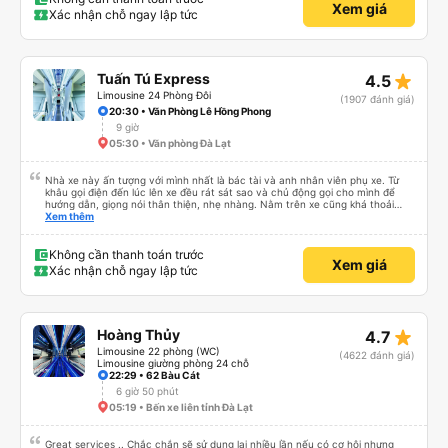
Xem giá
Xác nhận chỗ ngay lập tức
star_rate
Tuấn Tú Express
4.5
Limousine 24 Phòng Đôi
(1907 đánh giá)
20:30 • Văn Phòng Lê Hồng Phong
9 giờ
05:30 • Văn phòng Đà Lạt
Nhà xe này ấn tượng với mình nhất là bác tài và anh nhân viên phụ xe. Từ
khâu gọi điện đến lúc lên xe đều rát sát sao và chủ động gọi cho mình để
hướng dẫn, giọng nói thân thiện, nhẹ nhàng. Nằm trên xe cũng khá thoải
mái, chăn nệm nước suối đầy đủ. Chuyến xe của mình hầu hết là các cô bác
Xem thêm
lớn tuổi thế nên khi hít thở sẽ thấy có một chút mùi người già Lúc xuống xe,
điểm thả của mình ban đầu dự kiến là Ngã 3 Sợi ( Nha Trang ) và bắt Grab
nhưng các anh hướng dẫn mình xuống ở đây không có ma nào dám chở đâu
Không cần thanh toán trước
Xem giá
( vì đây là địa bàn của thế lực xe ôm ngầm, dân chơi cỏ kẹo ke...) Và thế là
Xác nhận chỗ ngay lập tức
mình được chở xuống Ngã 3 thành , nơi sáng sủa an toàn hơn. Một Chuyến
xe được biết thêm nhiều câu chuyện mới. Cảm ơn nhà xe đã giúp đỡ
star_rate
Hoàng Thủy
4.7
Limousine 22 phòng (WC)
(4622 đánh giá)
Limousine giường phòng 24 chỗ
22:29 • 62 Bàu Cát
6 giờ 50 phút
05:19 • Bến xe liên tỉnh Đà Lạt
Great services .. Chắc chắn sẽ sử dụng lại nhiều lần nếu có cơ hội nhưng