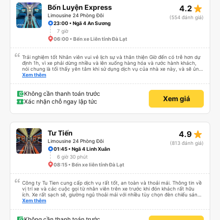
star_rate
Bốn Luyện Express
4.2
Limousine 24 Phòng Đôi
(554 đánh giá)
23:00 • Ngã 4 An Sương
7 giờ
06:00 • Bến xe Liên tỉnh Đà Lạt
Trải nghiệm tốt Nhân viên vui vẻ lịch sự và thân thiện Giờ đến có trễ hơn dự
định 1h, vì xe phải dừng nhiều và lên xuống hàng hóa và rước hành khách,
nói chung là tối thấy yên tâm khi sử dụng dịch vụ của nhà xe này, và sẽ ủng
hộ và giới thiệu cho người thân sử dụng dịch vụ của nhà xe này
Xem thêm
Không cần thanh toán trước
Xem giá
Xác nhận chỗ ngay lập tức
star_rate
Tư Tiến
4.9
Limousine 24 Phòng Đôi
(813 đánh giá)
01:45 • Ngã 4 Linh Xuân
6 giờ 30 phút
08:15 • Bến xe liên tỉnh Đà Lạt
Công ty Tu Tien cung cấp dịch vụ rất tốt, an toàn và thoải mái. Thông tin về
vị trí xe và các cuộc gọi từ nhân viên trên xe trước khi đón khách rất hữu
ích. Xe rất sạch sẽ, giường ngủ thoải mái với nhiều tùy chọn đèn chiếu sáng
và cổng USB được đặt ở vị trí thuận tiện. Nhân viên rất lịch sự và xe đến
Xem thêm
điểm đến sớm hơn dự kiến. Cảm ơn!
Không cần thanh toán trước