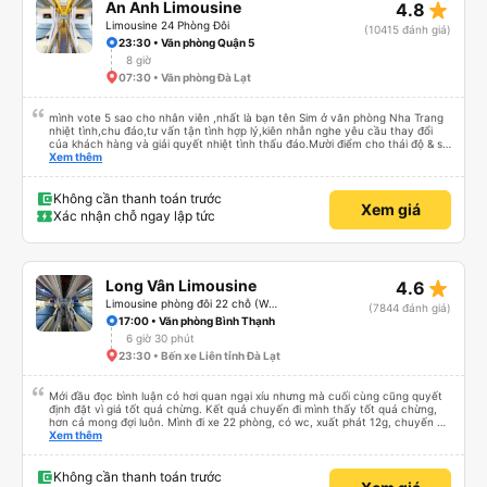
star_rate
An Anh Limousine
4.8
bạn khi đi
Limousine 24 Phòng Đôi
(10415 đánh giá)
23:30 • Văn phòng Quận 5
8 giờ
07:30 • Văn phòng Đà Lạt
mình vote 5 sao cho nhân viên ,nhất là bạn tên Sim ở văn phòng Nha Trang
nhiệt tình,chu đáo,tư vấn tận tình hợp lý,kiên nhẫn nghe yêu cầu thay đổi
của khách hàng và giải quyết nhiệt tình thấu đáo.Mười điểm cho thái độ & sự
chuyên nghiệp của bạn Sim. Mình ấn tượng với bạn Sim và có hỏi thăm tài xế
Xem thêm
về bạn ấy và biết bạn ấy là người Đà Lạt ,niềm nở nhẹ nhàng ánh mắt rất
tập trung lắng nghe. Thật tuyệt vời Các nhân viên còn lại cũng rất tốt nói
chuyện nhẹ nhàng và rất ok,Về thái độ nhân viên &tài xế thì mình chắc chắn
Không cần thanh toán trước
Xem giá
ăn đứt các hãng xe dịch vụ hiện nay. Chất lượng dịch vụ trong xe cũng có
Xác nhận chỗ ngay lập tức
nhỉnh hơn các hãng khác về thái độ bác tài & xe tương đối ok so với hãng
khác Nếu cần tốt hơn thì hãng nên lót tấm nệm mỏng (mình đã từng trải
nghiệm) để khi bẩn thì giặt ,chứ nằm trực tiếp trên ghế da thì rất mau hôi và
ko vệ sinh được, mình nằm cứ cảm giác nằm chung mồ hôi với người lạ nên
mình cứ phải mang cái mền mỏng để lót nằm. Chúc hãng xe luôn suôn sẻ
star_rate
Long Vân Limousine
4.6
,thượng lộ bình an Hẹn gặp lại chuyến 5 giờ sáng mai
Limousine phòng đôi 22 chỗ (WC)
(7844 đánh giá)
17:00 • Văn phòng Bình Thạnh
6 giờ 30 phút
23:30 • Bến xe Liên tỉnh Đà Lạt
Mới đầu đọc bình luận có hơi quan ngại xíu nhưng mà cuối cùng cũng quyết
định đặt vì giá tốt quá chừng. Kết quả chuyến đi mình thấy tốt quá chừng,
hơn cả mong đợi luôn. Mình đi xe 22 phòng, có wc, xuất phát 12g, chuyến đi
hôm qua của mình như thế này: 1. Ưu điểm: - Mấy bạn CSKH kỹ tính và dễ
Xem thêm
thương, gọi điện trước check thông tin trước 1 ngày, dặn dò đủ thứ luôn. -
Bác tài và nhân viên xe nói chuyện rất dễ thương và dễ chịu. - Nhà vệ sinh
trên xe sạch sẽ. - Phòng nằm không phải mới kin kít nhưng rất sạch sẽ, êm,
Không cần thanh toán trước