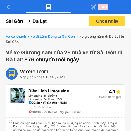
arrow_back
-30k
Sài Gòn
Đà Lạt
Chọn ngày
Vé xe khách
xe đi Lâm Đồng từ Sài Gòn
xe giường nằm đi Đà Lạt từ
Sài Gòn
Vé xe Giường nằm của 26 nhà xe từ Sài Gòn đi
Đà Lạt
: 876 chuyến mỗi ngày
Vexere Team
Ngày cập nhật: 10/08/2026
Điền Linh Limousine
4.1
Limousine 36 giường
(6388 đánh giá)
Limousine 24 Phòng Đôi
22:50 • VP Gò Vấp - HCM
7 giờ 14 phút
06:04 • VP Đà Lạt - Nguyên Tử Lực
Cảm ơn bạn rất nhiều. Nếu bạn muốn sử dụng xe cabin từ Phú Mỹ Hưng đi
Đà Lạt thì sử dụng tại đây. Tôi rất khó hiểu anh ấy vì anh ấy nói giọng Việt,
nhưng tôi có thể dễ dàng giao tiếp bằng tiếng Anh! Văn phòng đã gọi cho tôi