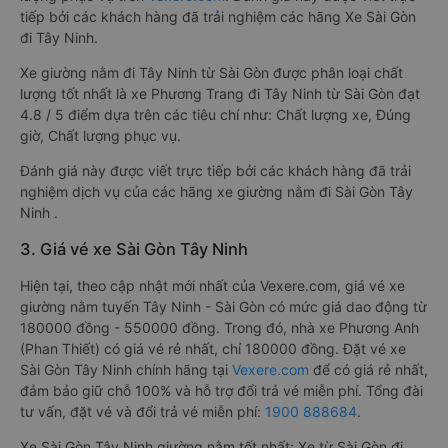
tiếp bởi các khách hàng đã trải nghiệm các hãng Xe Sài Gòn
đi Tây Ninh.
Xe giường nằm đi Tây Ninh từ Sài Gòn được phân loại chất
lượng tốt nhất là xe Phương Trang đi Tây Ninh từ Sài Gòn đạt
4.8 / 5 điểm dựa trên các tiêu chí như: Chất lượng xe, Đúng
giờ, Chất lượng phục vụ.
Đánh giá này được viết trực tiếp bởi các khách hàng đã trải
nghiệm dịch vụ của các hãng xe giường nằm đi Sài Gòn Tây
Ninh .
3. Giá vé xe Sài Gòn Tây Ninh
Hiện tại, theo cập nhật mới nhất của Vexere.com, giá vé xe
giường nằm tuyến Tây Ninh - Sài Gòn có mức giá dao động từ
180000 đồng - 550000 đồng. Trong đó, nhà xe Phương Anh
(Phan Thiết) có giá vé rẻ nhất, chỉ 180000 đồng. Đặt vé xe
Sài Gòn Tây Ninh chính hãng tại
Vexere.com
để có giá rẻ nhất,
đảm bảo giữ chỗ 100% và hỗ trợ đổi trả vé miễn phí. Tổng đài
tư vấn, đặt vé và đổi trả vé miễn phí:
1900 888684
.
Xe Sài Gòn Tây Ninh giường nằm tốt nhất: Xe từ Sài Gòn đi