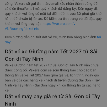
công, Vexere sẽ gửi tin nhắn/email xác nhận thành công đến
số điện thoại/email mà quý khách đã đăng ký. Đến ngày đi,
quý khách vui lòng có mặt tại điểm đón trước 30 phút giờ khởi
hành để chuẩn bị lên xe. Để kiểm tra tình trạng vé đã đặt, quý
khách vui lòng truy cập
https://vexere.com/vi-
VN/booking/ticketinfo
Xem hướng dẫn chi tiết đặt vé xe, minh họa bằng hình ảnh
tại
đây
.
Đặt vé xe Giường nằm Tết 2027 từ Sài
Gòn đi Tây Ninh
Vé xe Giường nằm tết 2027 từ Sài Gòn đi Tây Ninh vẫn chưa
được công bố. Vexere.com sẽ sớm thông báo cho các bạn
thông tin vé xe Tết 2027 bao gồm giá vé, lịch trình, ngày giờ
bán vé của các hãng xe khách đi tuyến đường Sài Gòn - Tây
Ninh và Tây Ninh - Sài Gòn ngay khi có thông tin từ các hãng
xe.
Đặt vé máy bay giá rẻ từ Sài Gòn đi Tây
Ninh