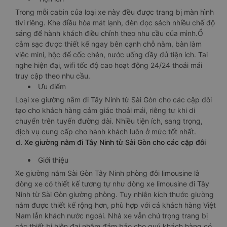
Trong mỗi cabin của loại xe này đều được trang bị màn hình
tivi riêng. Khe điều hòa mát lạnh, đèn đọc sách nhiều chế độ
sáng để hành khách điều chỉnh theo nhu cầu của mình.Ổ
cắm sạc được thiết kế ngay bên cạnh chỗ nằm, bàn làm
việc mini, hộc để cốc chén, nước uống đầy đủ tiện ích. Tai
nghe hiện đại, wifi tốc độ cao hoạt động 24/24 thoải mái
truy cập theo nhu cầu.
Ưu điểm
Loại xe giường nằm đi Tây Ninh từ Sài Gòn cho các cặp đôi
tạo cho khách hàng cảm giác thoải mái, riêng tư khi di
chuyển trên tuyến đường dài. Nhiều tiện ích, sang trọng,
dịch vụ cung cấp cho hành khách luôn ở mức tốt nhất.
d. Xe giường nằm đi Tây Ninh từ Sài Gòn cho các cặp đôi
Giới thiệu
Xe giường nằm Sài Gòn Tây Ninh phòng đôi limousine là
dòng xe có thiết kế tương tự như dòng xe limousine đi Tây
Ninh từ Sài Gòn giường phòng. Tuy nhiên kích thước giường
nằm được thiết kế rộng hơn, phù hợp với cả khách hàng Việt
Nam lẫn khách nước ngoài. Nhà xe vẫn chú trọng trang bị
các thiết bị hiện đại nhằm đảm bảo cho quý khách hàng có