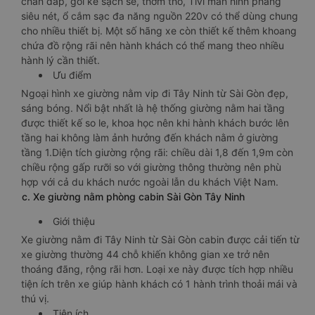
chăn đắp, gối kê sạch sẽ, thơm tho, Tivi màn hình phẳng
siêu nét, ổ cắm sạc đa năng nguồn 220v có thể dùng chung
cho nhiều thiết bị. Một số hãng xe còn thiết kế thêm khoang
chứa đồ rộng rãi nên hành khách có thể mang theo nhiều
hành lý cần thiết.
Ưu điểm
Ngoại hình xe giường nằm vip đi Tây Ninh từ Sài Gòn đẹp,
sáng bóng. Nổi bật nhất là hệ thống giường nằm hai tầng
được thiết kế so le, khoa học nên khi hành khách bước lên
tầng hai không làm ảnh hưởng đến khách nằm ở giường
tầng 1.Diện tích giường rộng rãi: chiều dài 1,8 đến 1,9m còn
chiều rộng gấp rưỡi so với giường thông thường nên phù
hợp với cả du khách nước ngoài lẫn du khách Việt Nam.
c. Xe giường nằm phòng cabin Sài Gòn Tây Ninh
Giới thiệu
Xe giường nằm đi Tây Ninh từ Sài Gòn cabin được cải tiến từ
xe giường thường 44 chỗ khiến không gian xe trở nên
thoáng đãng, rộng rãi hơn. Loại xe này được tích hợp nhiều
tiện ích trên xe giúp hành khách có 1 hành trình thoải mái và
thú vị.
Tiện ích