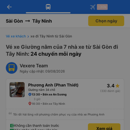
arrow_back
Tải app Vexere ngay!
Tải app Vexere
-30k
Mở app
Mở app
Nhận ưu đãi thành viên độc
-30k/ghế khi đặt vé máy bay qua
quyền
app
Sài Gòn
Tây Ninh
Chọn ngày
Vé xe khách
xe đi Tây Ninh từ Sài Gòn
Vé xe Giường nằm của 7 nhà xe từ Sài Gòn đi
Tây Ninh
: 24 chuyến mỗi ngày
Vexere Team
Ngày cập nhật: 09/08/2026
Phương Anh (Phan Thiết)
3.4
Giường nằm 34 chỗ
(330 đánh giá)
13:30 • Bến xe An Sương
3 giờ
16:30 • Bến xe Tây Ninh
Tôi rất hài lòng với phương châm phục vụ của nhà xe Phương Anh
Không cần thanh toán trước
Xem giá