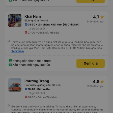
Xác nhận chỗ ngay lập tức
Khải Nam
4.7
Giường nằm 40 chỗ
(496 đánh giá)
04:30 • Văn phòng Khải Nam (Hồ Chí Minh)
2 giờ 30 phút
07:00 • Cửa khẩu Mộc Bài
Tôi vô cùng kinh ngạc và vô cùng biết ơn vì vé của tôi được bao gồm toàn
bộ các món ăn lành mạnh, nguyên chất và thân thiện với chế độ ăn keto 🎫
khi đi qua biên giới Việt Nam 🇻🇳 Campuchia 🇰🇭. 19,76 USD bao gồm bảo
hiểm, nước, khăn giấy ướt, túi đựng giày, máy lạnh, sự hỗ trợ tại biên giới để
Xem thêm
tôi thậm chí không phải điền bất kỳ mẫu đơn nào. Không vội vã, không xếp
hàng, không đám đông, không ồn ào - cách di chuyển thực sự dễ chịu. Xe
buýt rộng rãi, sạch sẽ và chỉ còn một nửa chỗ. Tôi chắc chắn sẽ chuyển từ
Không cần thanh toán trước
Xem giá
máy bay ✈️ sang xe buýt giường nằm 🚌 ngay bây giờ. Tuyệt vời, không căng
Xác nhận chỗ ngay lập tức
thẳng và an toàn. Bữa sáng của tôi; thịt bò mỏng chiên 🥩 đậu xanh &amp;
trứng chiên 🍳 Tôi đã bỏ qua cơm 🌾 Thêm cà phê đen với đá 🧊 không
đường. Tôi ước bạn ở đây.
Phương Trang
4.8
Limousine giường nằm 34 chỗ
(3990 đánh giá)
20:40 • Bến xe Ga
3 giờ 20 phút
00:00 • Bến xe Tây Ninh
Excellent bus and very safe driving. To make this a 5-star experience, I
suggest the company implements a "no sound" policy for phones during the
night to respect those sleeping. It is a sleeper bus, so quiet is key! Also,