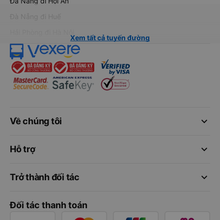
Đà Nẵng đi Hội An
Đà Nẵng đi Huế
Hải Phòng đi Hà Nội
Xem tất cả tuyến đường
keyboard_arrow_down
Về chúng tôi
keyboard_arrow_down
Hỗ trợ
keyboard_arrow_down
Trở thành đối tác
Đối tác thanh toán