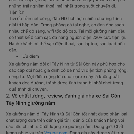
những trải nghiệm thoải mái nhất trong suốt chuyến đi.
Tiện ích
Tivi ốp trần nét cứng, đầu HD tích hợp nhiều chương trình
giải trí hấp dẫn. Trong phòng có tai nghe, có đèn đọc sách
nhiều chế độ sáng, wifi tốc độ cao. Tại mỗi giường nằm đều
có thiết kế ổ cắm sạc đa năng nguồn điện 220v cực tiện lợi.
Hành khách có thể sạc điện thoại, sạc laptop, sạc ipad nếu
cần.
Ưu điểm
Xe giường nằm đôi đi Tây Ninh từ Sài Gòn này phù hợp cho
các cặp đôi hoặc gia đình có bé nhỏ vì diện tích phòng rộng,
riêng tư. Một điểm cộng lớn cho loại xe này là không bắt
khách dọc đường, tránh được tình trạng bị nhồi nhét trong
quá trình di chuyển.
2. Về chất lượng, review, đánh giá nhà xe Sài Gòn
Tây Ninh giường nằm
Xe giường nằm đi Tây Ninh từ Sài Gòn tốt nhất được phân loại
chất lượng dựa trên đánh giá từ 1 đến 5 của khách hàng với
các tiêu chí như: Chất lượng xe giường nằm, Đúng giờ, Chất
lượng phục vụ trên
Vexere.com
. Đánh giá này được viết trực